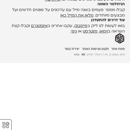
הניוזלטר השווה
קבלו מספר פעמים בשנה מייל עם עדכונים על פונטים חדשים ועל
מבצעים מיוחדים.
מלאו את המייל כאן
עוד דרכים להתעדכן
בואו לעשות לנו לייק ב
פייסבוק
, עקבו אחרינו ב
אינסטגרם
וקבלו קצת
השראה ב
וימאו
,
פינטרסט
או
גיפי
.
מפת אתר
תקנון ונגישות האתר
יצירת קשר
2026-2011 © אאא
| האתר סולק:
⚥︎