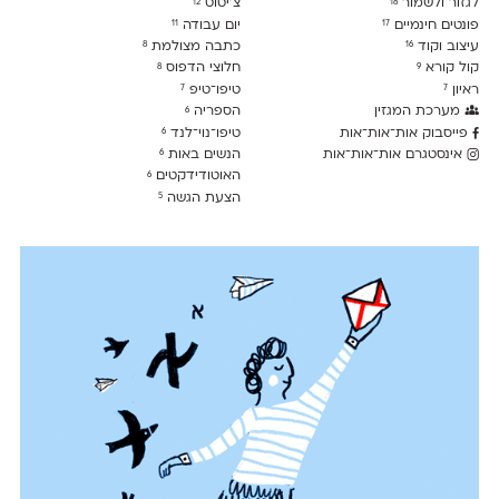
לגזור ולשמור
צ׳יטוט
12
18
פונטים חינמיים
יום עבודה
11
17
עיצוב וקוד
כתבה מצולמת
8
16
קול קורא
חלוצי הדפוס
8
9
ראיון
טיפו־טיפ
7
7
מערכת המגזין
הספריה
6
פייסבוק אות־אות־אות
טיפו־נוי־לנד
6
אינסטגרם אות־אות־אות
הנשים באות
6
האוטודידקטים
6
הצעת הגשה
5