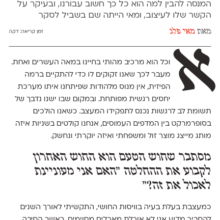
המנסה להבין למה הוא כל כך חשוב עבורנו, ובעיקר על
הקשר שלו לעיצוב, ומאי הייתה שם בשביל לסקר
מאת
מאי פלג
זמן קריאה:
דקה
א
וכל הוא מרכיב מהותי בחיינו במאה העשרים ואחת.
מעבר לכך שאנו זקוקים לו כדי להתקיים ברמה
הפיזית, אין מנוס מלהודות שפיתחנו איתו מערכת
יחסים רגשית מפותחת. ובמקום שבו ישנו נדבך של
תשומת לב לרגשות נכנס לתפקידו המעצב. כשאנו הולכים
בסופרמרקט בין המדפים העמוסים, אנחנו קולטים בשניות איזה
מותג מייצג מוצר זול ומשפחתי ואיזה יוקרתי ונחשק.
מסתבר שחוש הטעם הוא החוש האחרון
לקבוע את ההחלטה ״האם אני מעוניינת
לאכול את זה?״
כמעצבת בעלת בעיה בוויסות החושי, התקשיתי לאורך השנים
להסביר מדוע אני לא אוכלת מאכלים מסוימים, כאשר הסיבה