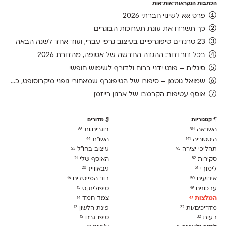
הכתבות הנקראות־אות־אות
פרס אאא לשינוי חברתי 2026
כך תשרדו את עונת תערוכות הבוגרים
23 טרנדים טיפוגרפיים בעיצוב גרפי עברי, ועוד אחד לשנה הבאה
בכל דור ודור: ההגדה החדשה של אסופה, מהדורת 2026
סיגלית – פונט ידני ברוח ולדורף לשימוש חופשי
שמואל גוטמן – סיפורו של הטיפוגרף שמאחורי גופני מיקרוסופט, כפי שנחשף בארכיון של נינתו
אוסף עטיפות הקרמבו של ארנון רייזמן
קטגוריות
מדורים
השראה
בוגרים.ות
66
311
היסטוריה
השו״ת
44
141
תהליכי יצירה
עיצוב בחו"ל
23
95
סקירות
האוסף שלי
21
82
לימודִי
גיבאווייז
20
51
אירועים
דור המייסדים
16
50
עדכונים
טיפולינקס
15
49
המלצות
צמד חמד
14
47
מדריכים/ות
פינת הלשון
13
32
דעות
טיפו־גרם
12
32