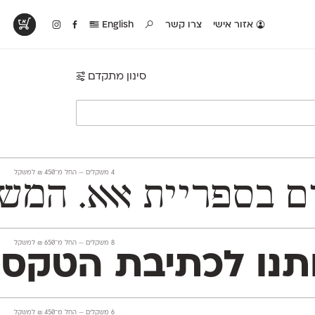
אזור אישי
צרו קשר
English
סינון מתקדם
טים בפעולה
קטלוג להדפסה
טבלת השוואה
לראות עיצובים
לאלו שאוהבים לבחון
טבלה עם כל המאפיינים
פים שנעשו עם
פונטים על־גבי דף A4
של הפונטים שלנו זה
ונטים שלנו
לבן מולבן
לצד זה
‫4 משקלים —
החל מ־
450
₪
למשקל
Mugrabi Text לטקסט־רץ ו־Mugrabi Display לכו
‫8 משקלים —
החל מ־
650
₪
למשקל
Open ותמיכה מלאה ב־230 שפות לטיניות וקיריליות, ועל
‫6 משקלים —
החל מ־
450
₪
למשקל