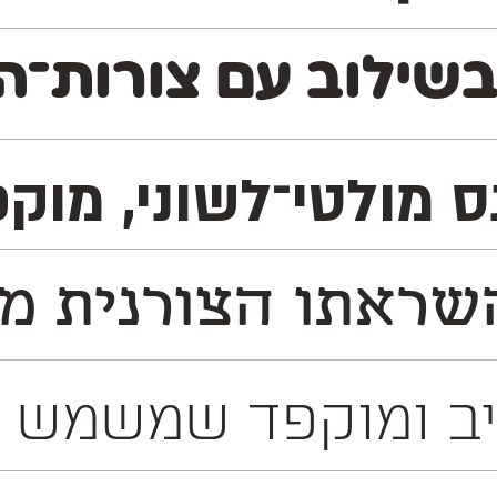
שילוב עם צורות־האו
נס מולטי־לשוני, מו
ראתו הצורנית משו
רחב של מדיות שונות. זהו פונט דו־לשוני המכיל