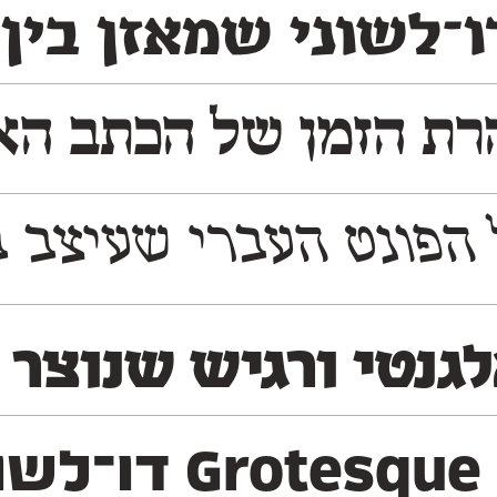
־לשוני שמאזן בין 
ת הזמן של הכתב האשכ
 משמעותי את הנִראות של התרבות והשפה העברית ב
לגנטי ורגיש שנוצר
משקלים