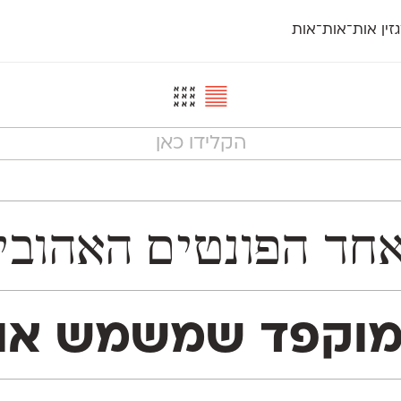
זין אות־אות־אות
חדש
חדש
יי
פלוני
קארמה
חדש
ט
פלוני יד
קדם סנס
פלוני מעוגל
קדם סריף
פונ
גל
פלוני צר
קרוואן
בואו 
מטרי
פעמון
שלוק
הפ
פריימריז
תעמולה
פרנק־רי
פרנק־רי צר
יית אאא. המשפחה נחלקת לשתי גרסאות משלימות:
ים באתר. הוא מכיל 1,113 תווים, המון Type™ Features