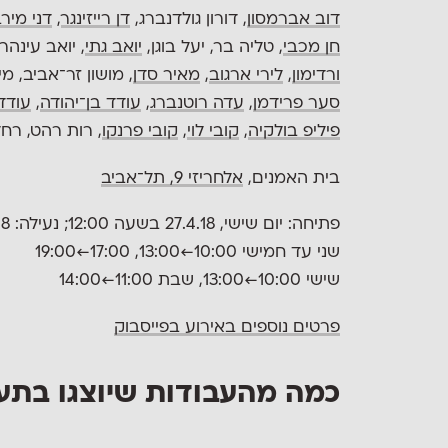
דוב אברמסון
, דורון גולדנברג,
דן רייזינגר
,
דני מירב
חן מכבי
, טליה בר, יעל בוגן,
יואב גתי
, יואב עינהר,
ורדימון
,
לירי ארגוב
,
מאיר סדן
, מושון זר־אביב, מ
סער פרידמן
,
עדה רוטנברג
,
עודד בן־יהודה
,
עודד
פיליפ בולקיה
,
קובי לוי
,
קובי פרנקו
, רות רהט, רחל
בית האמנים,
אלחריזי 9, תל־אביב
פתיחה: יום שישי, 27.4.18 בשעה 12:00; נעילה: 26.5.18
שני עד חמישי 10:00←13:00, 17:00←19:00
שישי 10:00←13:00, שבת 11:00←14:00
פרטים נוספים באירוע בפייסבוק
כמה מהעבודות שיוצגו בתע