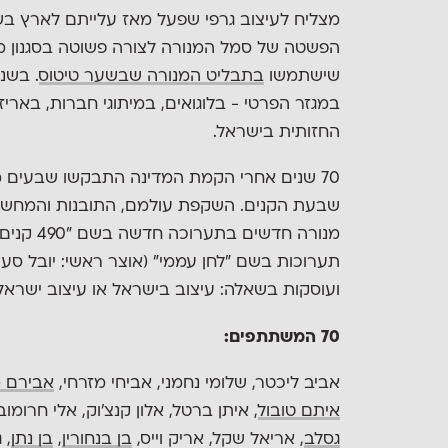
הפשטה של סמל המנורה לצורה פשוטה בסגנון מו
שישתמשו
בתבליט המנורה שבשער טיטוס
. בשנ
במגזר הפרטי - בלוגואים, במיתוגי חברות, בארי
החזותית בישראל.
70 שנים אחרי הקמת המדינה התבקשו שבעים מ
מנורה חדשים בתערוכה חדשה בשם "490 קנים" שאוצר
תערוכות בשם ״לחן עממי״ (אוצר ראשי: יובל סער
ועוסקות בשאלה: עיצוב בישראל או עיצוב ישראל
70 המשתתפים:
אביב ליכטר, שלומי נחמני, אביחי מזרחי,
אבירם מ
איתם טובול
, איתן ברטל, אלון קנצ׳וק, אלי חרומוב
גסלב
, אריאל שקל, אריק וייס,
בן בנחורין
,
בן נתן
, 