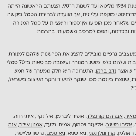
מצליח לעיצוב גרפי שפעל מאז עלייתם לארץ בשנת 1934 מליטא ועד לשנות ה־90. הצעתם הראשונה הייתה
דרניסטי מוקפת עלי זית, אך הוועדה לבחירת הסמל ביקשה
ים שלאחר מכן הופיעו אין־ספור וריאציות על סמל המנורה
זות ובכרזות, והפכו למרכיב משמעותי בתרבות
עצבים גרפיים מובילים להציג את הפרשנות שלהם למנורת
שבעת הקנים. השקפת עולמם, התובנות והמחשבות שלהם כלפי מושג המנורה ועיצובה מבוטאות ב־70 סמלי
נדב ברקן
. התערוכה היא חלק ממערך של חמש
), שנוצרו ביוזמת מכון שנקר לתיעוד וחקר העיצוב בישראל,
י?
איר
,
אברהם קורנפלד
, אופיר ליברמן, איל זקין, איתי רווה,
,
אליהו משגב
, אליעזר ויסהוף, אמיתי גלעד,
אמנון אילוז
,
אנה
גד אולמן,
קרן וגולן גפני
, גיא שגיא,
גיא טמם
, גרשון פליישר,