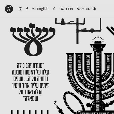
אזור אישי
צרו קשר
English
טים בפעולה
קטלוג להדפסה
טבלת השוואה
לראות עיצובים
לאלו שאוהבים לבחון
טבלה עם כל המאפיינים
פים שנעשו עם
פונטים על־גבי דף A4
של הפונטים שלנו זה
ונטים שלנו
לבן מולבן
לצד זה