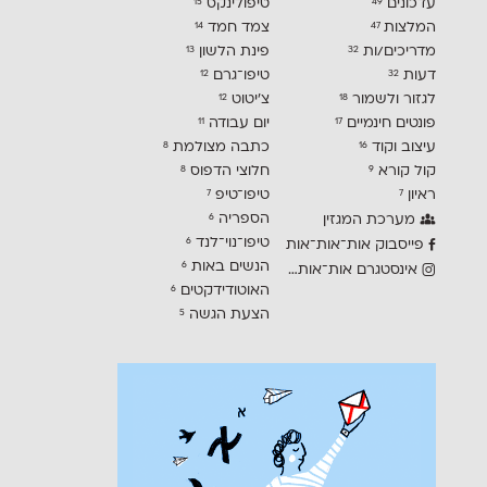
עדכונים
טיפולינקס
15
49
המלצות
צמד חמד
14
47
מדריכים/ות
פינת הלשון
13
32
דעות
טיפו־גרם
12
32
לגזור ולשמור
צ׳יטוט
12
18
פונטים חינמיים
יום עבודה
11
17
עיצוב וקוד
כתבה מצולמת
8
16
קול קורא
חלוצי הדפוס
8
9
ראיון
טיפו־טיפ
7
7
הספריה
מערכת המגזין
6
טיפו־נוי־לנד
6
פייסבוק אות־אות־אות
הנשים באות
6
אינסטגרם אות־אות־אות
האוטודידקטים
6
הצעת הגשה
5