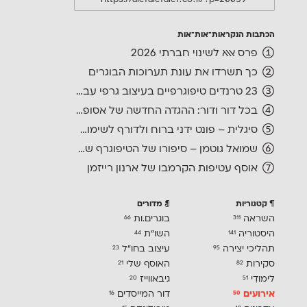
הכתבות הנקראות־אות־אות
פרס אאא לשינוי חברתי 2026
כך תשרדו את עונת תערוכות הבוגרים
23 טרנדים טיפוגרפיים בעיצוב גרפי עברי, ועוד אחד לשנה הבאה
בכל דור ודור: ההגדה החדשה של אסופה, מהדורת 2026
סיגלית – פונט ידני ברוח ולדורף לשימוש חופשי
שמואל גוטמן – סיפורו של הטיפוגרף שמאחורי גופני מיקרוסופט, כפי שנחשף בארכיון של נינתו
אוסף עטיפות הקרמבו של ארנון רייזמן
קטגוריות
מדורים
השראה
בוגרים.ות
66
311
היסטוריה
השו״ת
44
141
תהליכי יצירה
עיצוב בחו"ל
23
95
סקירות
האוסף שלי
21
82
לימודִי
גיבאווייז
20
51
אירועים
דור המייסדים
16
50