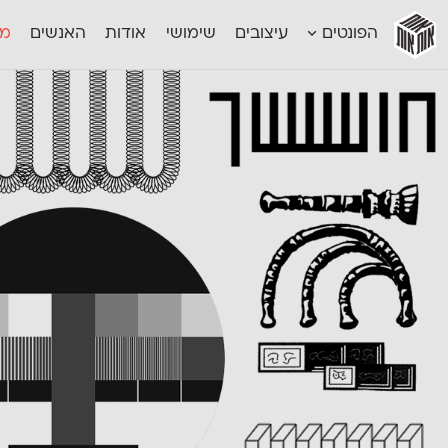
אות
אות
אות
אות
אות
הפונטים
עיצובים
שימושי
אודות
האנשים
מג
אות
אוונטה
אמביוולנטי קומפרסט
מוגרבי דיספל
אטלס
אמביוולנטי רחב
מוגרבי טקס
אינדקס
אנומליה
מכמורת
אינדקס מונו
אסימון דו־לשוני
מכמורת מעו
אלמוני
אפק
מקומי
אלמוני צר
בר־לב
נוילנד
אמביוולנטי נורמל
גלוריה
סטנגה
אמביוולנטי צר
לוי
סינופסיס