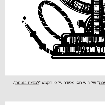
כנז
״ של רועי חסן מסודר על פי הקמע "
למנצח בנגינות
".