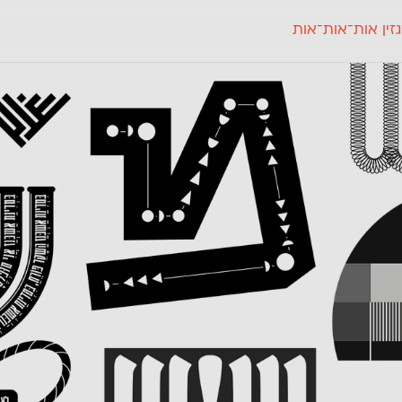
זין אות־אות־אות
חדש
חדש
יי
פלוני
קארמה
חדש
ט
פלוני יד
קדם סנס
פלוני מעוגל
קדם סריף
פונ
גל
פלוני צר
קרוואן
בואו 
מטרי
פעמון
שלוק
הפ
פריימריז
תעמולה
פרנק־רי
פרנק־רי צר