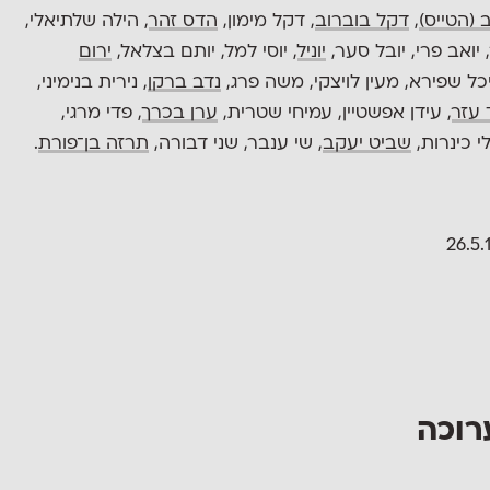
 (הטייס)
,
דקל בוברוב
, דקל מימון,
הדס זהר
, הילה שלתיאלי,
 יואב פרי, יובל סער,
יוניל
, יוסי למל, יותם בצלאל,
ירום
יכל שפירא, מעין לויצקי, משה פרג,
נדב ברקן
, נירית בנימיני,
 עזר
, עידן אפשטיין, עמיחי שטרית,
ערן בכרך
, פדי מרגי,
י כינרות,
שביט יעקב
, שי ענבר, שני דבורה,
תרזה בן־פורת
.
רוכה