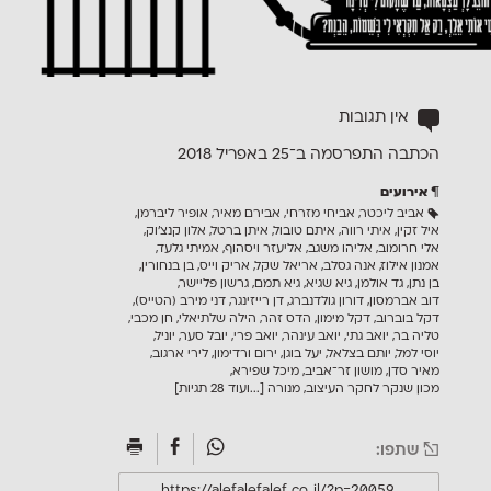
אין תגובות
הכתבה התפרסמה ב־25 ב
אפריל 2018
אירועים
אביב ליכטר
,
אביחי מזרחי
,
אבירם מאיר
,
אופיר ליברמן
,
איל זקין
,
איתי רווה
,
איתם טובול
,
איתן ברטל
,
אלון קנצ׳וק
,
אלי חרומוב
,
אליהו משגב
,
אליעזר ויסהוף
,
אמיתי גלעד
,
אמנון אילוז
,
אנה גסלב
,
אריאל שקל
,
אריק וייס
,
בן בנחורין
,
בן נתן
,
גד אולמן
,
גיא שגיא
,
גיא תמם
,
גרשון פליישר
,
דוב אברמסון
,
דורון גולדנברג
,
דן רייזינגר
,
דני מירב (הטייס)
,
דקל בוברוב
,
דקל מימון
,
הדס זהר
,
הילה שלתיאלי
,
חן מכבי
,
טליה בר
,
יואב גתי
,
יואב עינהר
,
יואב פרי
,
יובל סער
,
יוניל
,
יוסי למל
,
יותם בצלאל
,
יעל בוגן
,
ירום ורדימון
,
לירי ארגוב
,
מאיר סדן
,
מושון זר־אביב
,
מיכל שפירא
,
מכון שנקר לחקר העיצוב
,
מנורה
[...ועוד 28 תגיות]
שתפו: