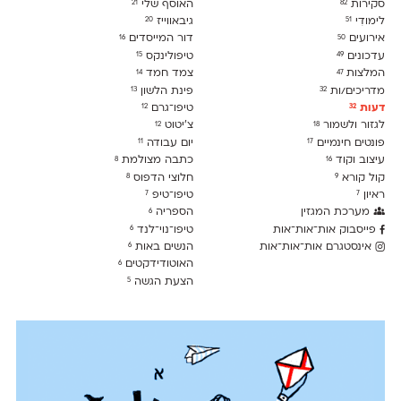
סקירות
האוסף שלי
21
82
לימודִי
גיבאווייז
20
51
אירועים
דור המייסדים
16
50
עדכונים
טיפולינקס
15
49
המלצות
צמד חמד
14
47
מדריכים/ות
פינת הלשון
13
32
דעות
טיפו־גרם
12
32
לגזור ולשמור
צ׳יטוט
12
18
פונטים חינמיים
יום עבודה
11
17
עיצוב וקוד
כתבה מצולמת
8
16
קול קורא
חלוצי הדפוס
8
9
ראיון
טיפו־טיפ
7
7
מערכת המגזין
הספריה
6
פייסבוק אות־אות־אות
טיפו־נוי־לנד
6
אינסטגרם אות־אות־אות
הנשים באות
6
האוטודידקטים
6
הצעת הגשה
5