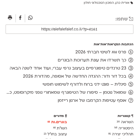
אורית כהן
,
המכון הטכנולוגי חולון
שתפו:
הכתבות הנקראות־אות־אות
פרס אאא לשינוי חברתי 2026
כך תשרדו את עונת תערוכות הבוגרים
23 טרנדים טיפוגרפיים בעיצוב גרפי עברי, ועוד אחד לשנה הבאה
בכל דור ודור: ההגדה החדשה של אסופה, מהדורת 2026
סיגלית – פונט ידני ברוח ולדורף לשימוש חופשי
שמואל גוטמן – סיפורו של הטיפוגרף שמאחורי גופני מיקרוסופט, כפי שנחשף בארכיון של נינתו
אוסף עטיפות הקרמבו של ארנון רייזמן
קטגוריות
מדורים
השראה
בוגרים.ות
66
311
היסטוריה
השו״ת
44
141
תהליכי יצירה
עיצוב בחו"ל
23
95