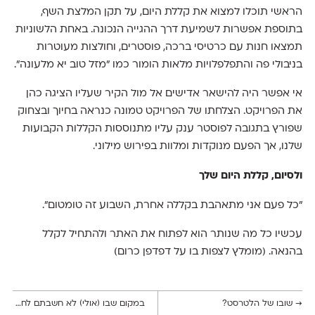
הראשי תוכלו למצוא את קללת היום, על תקן המלצת השף,
בתוספת אפשרות לשמיעת דרך ההגייה הנכונה. באחת הלשוניות
תמצאו חנות עם כרטיסי ברכה, פוסטרים, וחולצות מעוטרות
בניבולי פה והתפלפלויות מלאות הומור כמו "מזל טוב יא מלעונה".
אי אפשר היה להישאר אדישים אל מול הקיר שעליו הציגה כהן
את הפרויקט. הצלחתו של הפרויקט טמונה כנראה בחיוך ובצחוק
שפורץ בתגובה לפוסטר ענק עליו מתנוססות הקללות הקבועות
שלנו, אך הפעם מנוקדות ומלוות בפירוש מילוני.
ולסיום, קללת היום שלך
"כל פעם אני מתאהבת בקללה אחרת, השבוע זה טומטום".
עכשיו כל מה שנותר הוא לפתוח את האתר ולהתחיל לקלל
בהנאה. (מומלץ לצפות בו על דפדפן כרום)
→
שובו של הלטרסט?
במקום שבו (אולי) לא חשבתם לחפש השראה