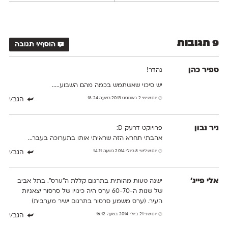
9 תגובות
הוסף/י תגובה
ספיר כהן
נהדר!
יש סיכוי שאשתמש בכמה מהם השבוע.....
יום שישי 2 באוגוסט 2013 בשעה 18:24
הגב/י
ניר נבון
פרויוקט דרעק D:
אהבתי תחרא הזה שראיתי אותו בתערוכה בעבר...
יום שלישי 8 ביולי 2014 בשעה 14:11
הגב/י
אלי פייג'
ישנה טעות מהותית בתרגום קללת ה"ערס". בתל אביב
של שנות ה-60-70 ערס היה כינויו של סרסור יצאניות
העיר. (ערס משמע סרסור בתרגום ישיר מערבית)
יום שני 21 ביולי 2014 בשעה 16:12
הגב/י