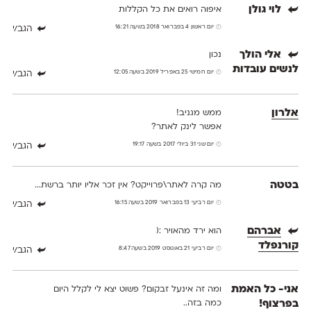
לוי גולן
איפוה רואים את כל הקללות
יום ראשון 4 בפברואר 2018 בשעה 16:21
הגב/י
אלי הולך
נכון
לנשים עובדות
יום חמישי 25 באפריל 2019 בשעה 12:05
הגב/י
אלרון
ממש מגניב!
אפשר לינק לאתר?
יום שני 31 ביולי 2017 בשעה 19:17
הגב/י
בטטה
מה קרה לאתר\פרוייקט? אין זכר אליו יותר ברשת...
יום רביעי 13 בפברואר 2019 בשעה 16:15
הגב/י
אברהם
הוא ירד מהאויר :(
קורנפלד
יום רביעי 21 באוגוסט 2019 בשעה 8:47
הגב/י
אני- כל האמת
ומה זה אינעל זבקום? פשוט יצא לי לקלל היום
בפרצוף!
כמה בזה..