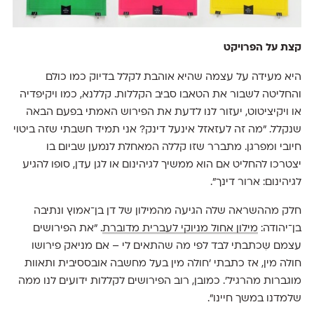
קצת על הפרויקט
היא מעידה על עצמה שהיא אוהבת לקלל בדיוק כמו כולם
והחליטה לשבור את הטאבו סביב הקללות. קללנא, כמו ויקיפדיה
או ויקיציטוט, יעזור לנו לדעת את הפירוש האמתי בפעם הבאה
שנקלל. "מה זה לעזאזל אינעל דינק? אני תמיד חשבתי שזה ביטוי
חיובי ומפרגן. מתברר שזו קללה המאחלת לנמען שביום בו
יצטרכו להחליט אם הוא ממשיך לגיהינום או לגן עדן, סופו להגיע
לגיהינום: ארור דינך".
חלק מההשראה שלה הגיעה מהמילון של דן בן־אמוץ ונתיבה
בן־יהודה:
מילון אחול מניוקי לעברית מדוברת
. "את הפירושים
עצמם שִכתבתי לבד לפי מה שהתאים לי – אם מניאק פירושו
חולה מין, אז כתבתי 'חולה מין בעל מחשבה אובססיבית ותאוות
מוגברות מהרגיל'. כמובן, רוב הפירושים לקללות ידועים לנו ממה
שלמדנו במשך חיינו".