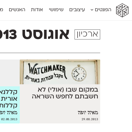
א
א
א
א
א
הפונטים
עיצובים
שימושי
אודות
האנשים
מג
א
אוונטה
אמביוולנטי קומפרסט
מוגרבי דיספל
אטלס
אמביוולנטי רחב
מוגרבי טקס
אוגוסט 2013
ארכיון
אינדקס
אנומליה
מכמורת
אינדקס מונו
אסימון דו־לשוני
מכמורת מעו
אלמוני
אפק
מקומי
אלמוני צר
בר־לב
נוילנד
אמביוולנטי נורמל
גלוריה
סטנגה
אמביוולנטי צר
לוי
סינופסיס
במקום שבו (אולי) לא
קללנא 
חשבתם לחפש השראה
אורית 
קללות 
מאיה יופה
מאיה יופ
02.08.2013
29.08.2013