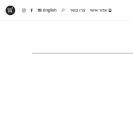
אזור אישי
צרו קשר
English
טים בפעולה
קטלוג להדפסה
טבלת השוואה
לראות עיצובים
לאלו שאוהבים לבחון
טבלה עם כל המאפיינים
פים שנעשו עם
פונטים על־גבי דף A4
של הפונטים שלנו זה
ונטים שלנו
לבן מולבן
לצד זה