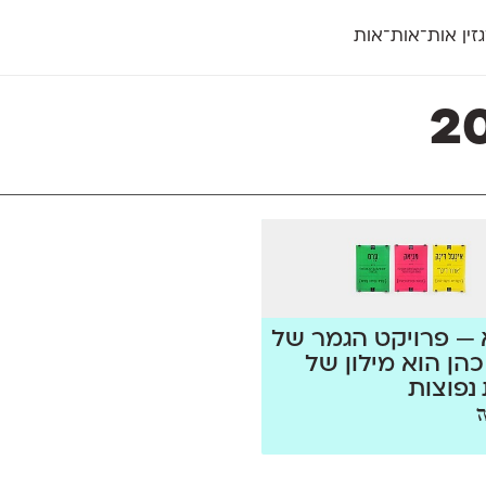
זין אות־אות־אות
חדש
חדש
יי
פלוני
קארמה
חדש
ט
פלוני יד
קדם סנס
פלוני מעוגל
קדם סריף
פונ
גל
פלוני צר
קרוואן
בואו 
מטרי
פעמון
שלוק
הפ
פריימריז
תעמולה
פרנק־רי
פרנק־רי צר
— פרויקט הגמר של
כהן הוא מילון של
נפוצות
ה