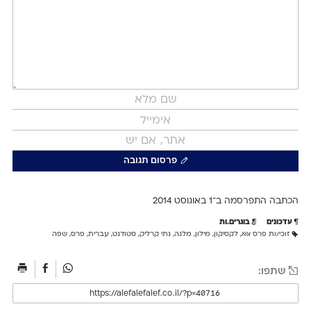
פרסום תגובה
הכתבה התפרסמה ב־1 ב
אוגוסט 2014
עדכונים
בוגרים.ות
זוכי/ות פרס אאא
,
לקסיקון
,
מילון
,
מלגה
,
נתי קרליק
,
סטודנט
,
עברית
,
פרס
,
שפה
שתפו: