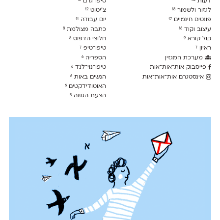
דעות
טיפו־גרם
לגזור ולשמור
צ׳יטוט
12
18
פונטים חינמיים
יום עבודה
11
17
עיצוב וקוד
כתבה מצולמת
8
16
קול קורא
חלוצי הדפוס
8
9
ראיון
טיפו־טיפ
7
7
מערכת המגזין
הספריה
6
פייסבוק אות־אות־אות
טיפו־נוי־לנד
6
אינסטגרם אות־אות־אות
הנשים באות
6
האוטודידקטים
6
הצעת הגשה
5