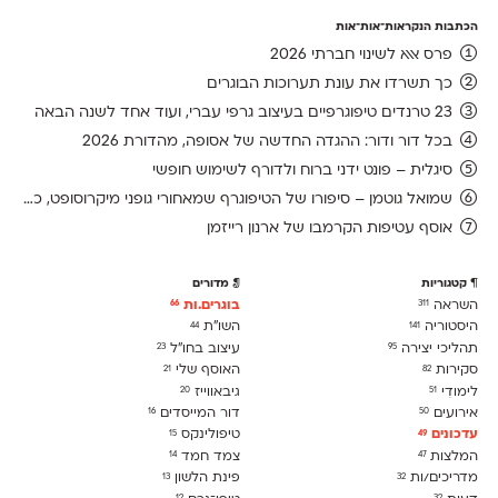
הכתבות הנקראות־אות־אות
פרס אאא לשינוי חברתי 2026
כך תשרדו את עונת תערוכות הבוגרים
23 טרנדים טיפוגרפיים בעיצוב גרפי עברי, ועוד אחד לשנה הבאה
בכל דור ודור: ההגדה החדשה של אסופה, מהדורת 2026
סיגלית – פונט ידני ברוח ולדורף לשימוש חופשי
שמואל גוטמן – סיפורו של הטיפוגרף שמאחורי גופני מיקרוסופט, כפי שנחשף בארכיון של נינתו
אוסף עטיפות הקרמבו של ארנון רייזמן
קטגוריות
מדורים
השראה
בוגרים.ות
66
311
היסטוריה
השו״ת
44
141
תהליכי יצירה
עיצוב בחו"ל
23
95
סקירות
האוסף שלי
21
82
לימודִי
גיבאווייז
20
51
אירועים
דור המייסדים
16
50
עדכונים
טיפולינקס
15
49
המלצות
צמד חמד
14
47
מדריכים/ות
פינת הלשון
13
32
12
32