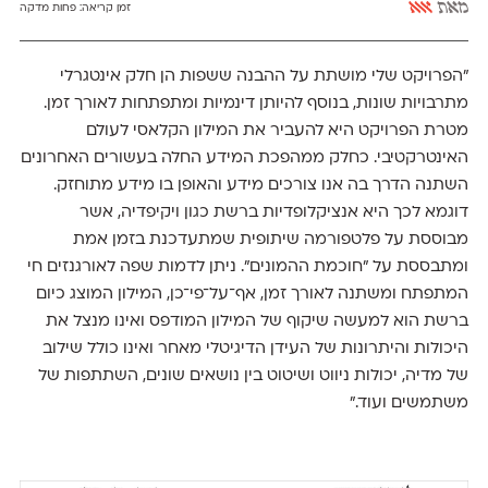
מאת
אאא
זמן קריאה:
פחות מדקה
״הפרויקט שלי מושתת על ההבנה ששפות הן חלק אינטגרלי
מתרבויות שונות, בנוסף להיותן דינמיות ומתפתחות לאורך זמן.
מטרת הפרויקט היא להעביר את המילון הקלאסי לעולם
האינטרקטיבי. כחלק ממהפכת המידע החלה בעשורים האחרונים
השתנה הדרך בה אנו צורכים מידע והאופן בו מידע מתוחזק.
דוגמא לכך היא אנציקלופדיות ברשת כגון ויקיפדיה, אשר
מבוססת על פלטפורמה שיתופית שמתעדכנת בזמן אמת
ומתבססת על ״חוכמת ההמונים״. ניתן לדמות שפה לאורגנזים חי
המתפתח ומשתנה לאורך זמן, אף־על־פי־כן, המילון המוצג כיום
ברשת הוא למעשה שיקוף של המילון המודפס ואינו מנצל את
היכולות והיתרונות של העידן הדיגיטלי מאחר ואינו כולל שילוב
של מדיה, יכולות ניווט ושיטוט בין נושאים שונים, השתתפות של
משתמשים ועוד.״