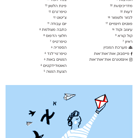
המלצות
צמד חמד
מדריכים/ות
פינת הלשון
13
32
דעות
טיפו־גרם
12
32
לגזור ולשמור
צ׳יטוט
12
18
פונטים חינמיים
יום עבודה
11
17
עיצוב וקוד
כתבה מצולמת
8
16
קול קורא
חלוצי הדפוס
8
9
ראיון
טיפו־טיפ
7
7
מערכת המגזין
הספריה
6
פייסבוק אות־אות־אות
טיפו־נוי־לנד
6
אינסטגרם אות־אות־אות
הנשים באות
6
האוטודידקטים
6
הצעת הגשה
5