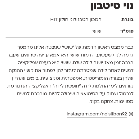
נוי סיטבון
בוגרת
המכון הטכנולוגי חולון HIT
פגמ״ר
שושי
כבר ממבט ראשון הדמות של ׳שושי׳ שניבטה אלינו מהמסך
גרמה לנו לשעשוע. הדמות שושי היא אמא עייפה שרואים שעבר
הרבה זמן מאז ישנה לילה שלם. שושי היא בעצם אפליקציה
לנשים לאחר לידה שמטרתה לעזור להן לפתור את קשיי ההנקה
שלהן בצורה הומוריסטית, אמפטתית ומקצועית. בימים שעדיין
קוראים לימי החלמת לידה ״חופשת לידה״ האפליקציה הזו גורמת
לנרמול וצחוק על הסיטואציה שיכולה להיות מורכבת לנשים
מסויימות. צחקנו בקול.
instagram.com/noisitbon92