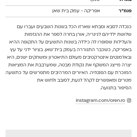
פגמ״ר
אפריקה - עמק בית שאן
כנכדה לסבא וסבתא שארזו הכל בשנות השבעים ועברו עם
שלושת ילדיהם לניגריה, אורן בחרה לספר את ההגזמות
והעלילות שסופרו לה כילדה בשנות התשעים על התקופה ההיא
באפריקה, כשכבר התגוררה בעמק בית־שאן. בציור ידני על עץ
ובאלמנטים אינטרקטיבים מעולם התיאטרון ומשחקים ישנים, היא
יצרה מייצג המשקף את נקודת מבטה, שמערבבת את המציאות
המוכרת עם הפנטזיה. האיורים המרהיבים מתפרשים על כתשעה
מטרים ומאפשרים לקהל לגעת, לסובב ולחוש את
הסיפור בתנועה.
instagram.com/oren.ro