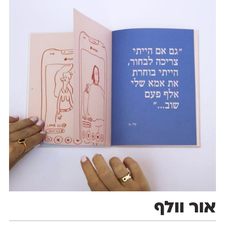
אור וולף