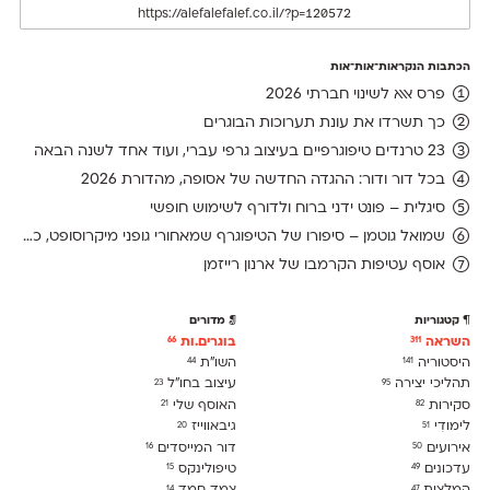
הכתבות הנקראות־אות־אות
פרס אאא לשינוי חברתי 2026
כך תשרדו את עונת תערוכות הבוגרים
23 טרנדים טיפוגרפיים בעיצוב גרפי עברי, ועוד אחד לשנה הבאה
בכל דור ודור: ההגדה החדשה של אסופה, מהדורת 2026
סיגלית – פונט ידני ברוח ולדורף לשימוש חופשי
שמואל גוטמן – סיפורו של הטיפוגרף שמאחורי גופני מיקרוסופט, כפי שנחשף בארכיון של נינתו
אוסף עטיפות הקרמבו של ארנון רייזמן
קטגוריות
מדורים
השראה
בוגרים.ות
66
311
היסטוריה
השו״ת
44
141
תהליכי יצירה
עיצוב בחו"ל
23
95
סקירות
האוסף שלי
21
82
לימודִי
גיבאווייז
20
51
אירועים
דור המייסדים
16
50
עדכונים
טיפולינקס
15
49
14
47