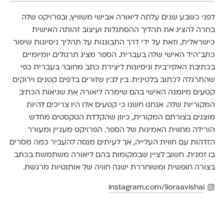
לפני כשבע שנים עלתה ליאורה אבישי משוויץ, ובפרויקט שלה
בחרה להציג את תהליך ההסתגלות ועיצוב זהותה האישית
כישראלית, וזאת על ידי דרך התבוננות על תהליך ניסיונות שיפור
כתב־היד האישי שלה בעברית. הספר מציג תרגולים יומיומיים
בכתיבת האלף־בית וניסיונות ליצירת כתב מחובר בעברית כפי
שהתרגלה לכתוב בלטינית. בין לבין שזורים בדפים קטנים וירוקים
קטעים מיומנה האישי בהם שימרה ליאורה את שגיאות הכתיב
המקוריות שלה. אנחנו חשנו כי קטעים אלו היו צריכים להיות
מוצגים בצורתם המקורית, כיוון שהקלדת הטקסטים מחדש
הורידה מחווית האמינות של הספר. הפרויקט מעניין ומעורר
הזדהות עם חווית העלייה, אך לעיתים מנסה להעביר כמה מסרים
בו זמנית. חשוב לציין שבמקומות בהם ליאורה משתמשת בכתב
בצורה חופשית ומשוחררת ישנה חוויה של אותנטיות מרגשת.
instagram.com/lioraavishai