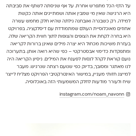
על הדף הכל מתפרש אחרת. על אף שניסתה לשתף את סביבתה
היא הרגישה שאין מי שמבין אותה ושמתייגים אותה כקשת
למידה. רק כשבגרה ואובחנה גילתה שהיא חלק מחמש עשרה
אחוזים מאוכלוסיית העולם שמתמודדת עם דיסלקציה. בפרויקט
היא בחרה לקחת את הצופים והצופות לתוך חווית הקריאה שלה.
בעזרת משיכות מכחול היא יצרה מילים שאינן ברורות לקריאה
ומתפקדות כדימוי אבסטרקטי – כפי שהיא רואה אותן. בתערוכה
נועם קוראת לקהל לנסות לפענח את המילים. ניסיון הקריאה היה
לנו מאתגר ומסובך, בדיוק כפי שנועם רצתה שנרגיש. מעבר
למייצג חזותי מעניין, במישור האינטרקטיבי הפרויקט מצליח לייצר
שיח ולעורר מודעות לחלק המשמעותי הזה באוכלוסיה.
instagram.com/noam_navonn