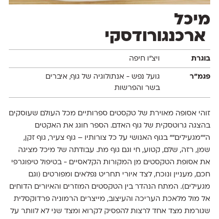
מיכל
ארכנגורודסקי
בוגרת
ויצ״ו חיפה
פגמ״ר
גועל נפש - אנתולוגיה של גוף, איברים
בשר והפרשות
זוהי אסופה מאוירת של טקסטים ספרותיים מכל העולם שעוסקים
בהצגה גרוטסקית של גוף האדם. הספר חוגג את האקטים
ה""מגעילים"" בגוף האנושי על כל צורותיו – גוף צעיר, גוף זקן,
שמן, רזה, שלם, קטוע, חי וגם גוף מת. עבודתה של מיכל מציגה
את אסופת הטקסטים מן המקורות הקלאסיים - בטיפול טיפוגרפי
חכם, מעניין ונוכח, לצד איורי תחריט נפלאים ומפורטים (וגם
מגעילים). המתח הנהדר בין הטקסטים המוזרים והאיורים הדוחים
אל מול מלאכת העריכה והעיצוב, מייצרים הרמוניה פרדוקסלית
שגורמת מצד אחד לרצות להפסיק לקרוא ומצד שני לא לוותר על