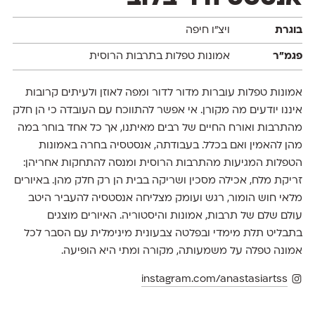
בוגרת
ויצ״ו חיפה
פגמ״ר
אמונות טפלות בתרבות הרוסית
אמונות טפלות עוברות מדור לדור ומפה לאוזן ולעיתים קרובות
איננו יודעים מה מקורן. אי אפשר להתווכח עם העובדה כי הן חלק
מהתרבות ואורח החיים של רבים מאיתנו, אך כל אחד בוחר במה
מהן להאמין ואם בכלל. בעבודתה, אנסטסיה בחרה באמונות
הטפלות המגיעות מהתרבות הרוסית ומנסה להתחקות אחריהן:
זריקת מלח, אכילה מסכין ושריקה בבית הן רק חלק מהן. באיורים
מלאי חוש הומור, רגש ועומק מצליחה אנסטסיה להעביר היטב
עולם שלם של תרבות, אמונות והיסטוריה. האיורים מוצגים
בתבליט תלת מימדי ובפלטה צבעונית מינימלית עם הסבר לכל
אמונה טפלה על משמעותה, מקורה ומתי היא הופיעה.
instagram.com/anastasiartss