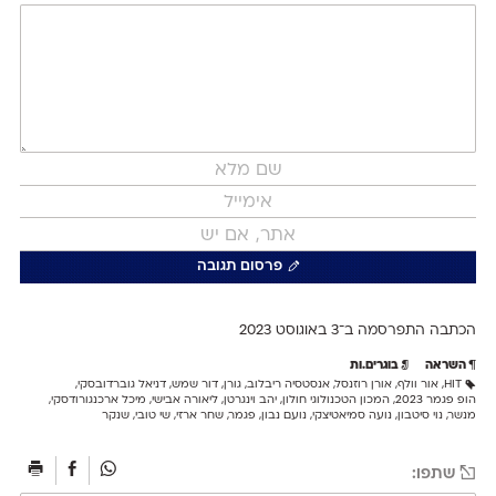
פרסום תגובה
הכתבה התפרסמה ב־3 ב
אוגוסט 2023
השראה
בוגרים.ות
HIT​
,
אור וולף
,
אורן רוזנסל
,
אנסטסיה ריבלוב
,
גורן
,
דור שמש
,
דניאל גוברדובסקי
,
הופ פגמר 2023
,
המכון הטכנולוגי חולון
,
יהב וינגרטן
,
ליאורה אבישי
,
מיכל ארכנגורודסקי
,
מנשר
,
נוי סיטבון
,
נועה סמיאטיצקי
,
נועם נבון
,
פגמר
,
שחר ארזי
,
שי טובי
,
שנקר
שתפו: