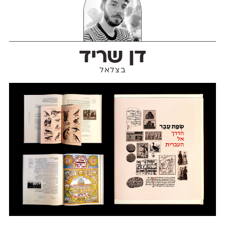
דן שריד
בצלאל