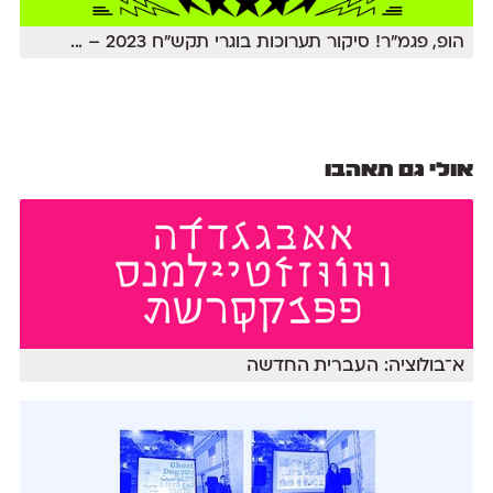
הופ, פגמ״ר! סיקור תערוכות בוגרי תקש״ח 2023 –
...
אולי גם תאהבו
א־בולוציה: העברית החדשה