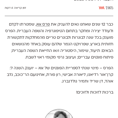
מאת
אאא
זמן קריאה:
4 דקות
כבר 12 שנים שאחנו גאים להעניק את
פרס אאא
, שמטרתו לקדם
ולעודד יצירה ומחקר בתחום הטיפוגרפיה והשפה העברית. הפרס
מוענק בכל שנה לבוגרות ולבוגרים טריים מהמחלקות לתקשורת
חזותית בארץ, שפרויקט הגמר שלהם עוסק באחד מהנושאים
הבאים: תיעוד, שימור, היסטוריה ו/או החייאת השפה העברית;
פיתוח פונטים עבריים; ועיצוב גרפי מקומי ראוי לשבח.
הפרס – מינוי שנתי לספריית הפונטים של אאא – יוענק השנה ל:
קרן־אור רדיאנו, ליאורה אבישי, רון פורת, אחינועם הר־כוכב, נדב
אוהד, דן שריד ותמיר גולדנברג.
ברכות לזוכות ולזוכים!