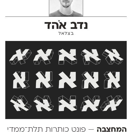
נדב אֹהד
בצלאל
המחצבה
— פונט כותרות תלת־ממדי