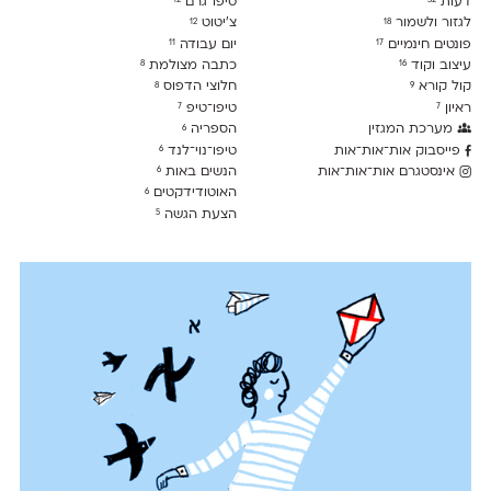
דעות
טיפו־גרם
12
32
לגזור ולשמור
צ׳יטוט
12
18
פונטים חינמיים
יום עבודה
11
17
עיצוב וקוד
כתבה מצולמת
8
16
קול קורא
חלוצי הדפוס
8
9
ראיון
טיפו־טיפ
7
7
מערכת המגזין
הספריה
6
פייסבוק אות־אות־אות
טיפו־נוי־לנד
6
אינסטגרם אות־אות־אות
הנשים באות
6
האוטודידקטים
6
הצעת הגשה
5