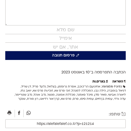
פרסום תגובה
הכתבה התפרסמה ב־10 ב
אוגוסט 2023
השראה
בוגרים.ות
Variable Fonts
,
אחינועם הר־כוכב
,
אפרת גרוסמן
,
בצלאל
,
גלעד פריד
,
דן שריד
,
דניאל בומברג
,
הילה נבו
,
המכללה למנהל
,
זוכי פרס אאא
,
זוכי/ות פרס אאא
,
יואב גתי
,
ליאורה אבישי
,
מאיר סדן
,
מיכל פאוזנר
,
מכללת אמונה
,
מנשר
,
נדב אוהד
,
נדב שטריימר
,
עדה ורדי
,
עמית בן־חיים
,
עמית סיסו
,
פרס
,
פרס אאא
,
קרן־אור רדיאנו
,
רון פורת
,
שנקר
שתפו: