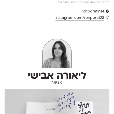
מנחים: נדב שטריימר, עמית סיסו והילה נבו
ronporat.net
instagram.com/ronporat23
ליאורה אבישי
מנשר