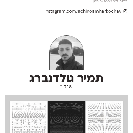
מנחה: ד״ר אפרת גרוסמן
instagram.com/achinoamharkochav
תמיר גולדנברג
שנקר