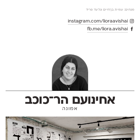
מנחים: עמית בן־חיים וגלעד פריד
instagram.com/lioraavishai
fb.me/liora.avishai
אחינועם הר־כוכב
אמונה