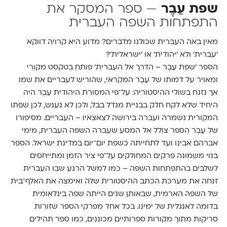
שפת עֵבֶר
— ספר המסקר את
התפתחות השפה העברית
מאין באה העברית שכולנו מדברים? מדוע היא קרויה דווקא
׳עברית׳ ולא ׳יהודית׳ או ׳ישראלית׳?
הספר ׳שפת עֵבֶר – הדרך אל העברית׳ פותח בטקסט מקורי
ומאויר על דמותו של עֵבֶר המקראי, שהוריש לעבריים את שמו
אך נזנח בשולי ההיסטוריה: על־פי המסורת היהודית עֵבֶר היה
היחיד שלא לקח חלק בבניית מגדל בבל, ולכן לא נענש, לכן שפתו
המקורית נשמרה ועברה בירושה לצאצאיו – העִבריים. מסיפורו
של עֵבֶר הספר צולל אל המסע שעברה השפה העברית, מימי
אברהם אבינו ועד לתחייתה כשפת יום־יום במדינת ישראל. הספר
בנוי משמונה פרקים המחולקים על־פי ציר הזמן ומתייחסים
לשלבים בהתפתחות השפה – כמו למשל הרגע שבו העברית
זנחה את מערכת הכתב ההיסטורית שלה ואימצה את האלף־בית
של השפה הארמית, שבאותן שנים הייתה שפה בינלאומית
בדומה לאנגלית של ימינו. בכל אחד מפרקי הספר שזורות
סריקות מתוך מקורות ספרותיים מכוננים, כמו ספר תהילים