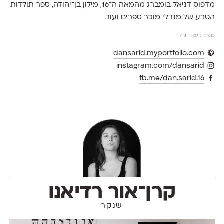
מדפוס דניאל בומברג מהמאה ה־16, מילון בן־יהודה, ספר תולדות
הטבע של מנדלֵי מוכר ספרים ועוד.
מנחה: עדה ורדי
dansarid.myportfolio.com
instagram.com/dansarid
fb.me/dan.sarid.16
קרן־אור רדיאנו
שנקר