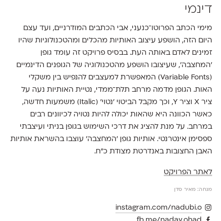
דינמי
מימי הכתב הפרוטו־כנעני, אבי הכתבים המודרניים, ועד עצם
היום הזה, הושפע עיצוב האותיות מהכלים ומהטכנולוגיות שהיו
זמינים לאדם באותה העת. בבסיס פרויקט זה עומד גופן
׳המחצבה׳, שעיצובו הושפע מהטכנולוגיה של הגופנים הדינמיים
(Variable Fonts) המאפשרת למעצבים להנפיש בין משקלי
האות. הגופן מדמה מרחב תלת־ממדי, נטיית האותיות נעה על
ציר X וציר Y, וכך מקבל הביטוי ׳נטוי׳ (Italic) משמעות חדשה,
כאשר הכוונה היא שהאות יכולה להיות נטויה לכיוונים רבים
במרחב. על מנת להציג את דרכי השימוש בגופן בניתי ועיצבתי
ספסימן אינטרנטי. אותיות גופן ׳המחצבה׳ עוצבו בהשראת אותיות
האבן החצובות באנדרטת מצודת כ״ח.
לאתר הפרויקט
מנחה: מאיר סדן
instagram.com/nadubi.o
fb.me/nadav.ohad