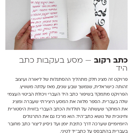
כתב רקוב
— מסע בעקבות כתב
היד
פרויקט זה מציג חלק מתהליך ההסתגלות של ליאורה ועיצוב
זהותה כישראלית, שנמשך שבע שנים, מאז עלתה משוויץ.
הפרויקט מתמקד בשיפור כתב היד העברי ויכולת הביטוי העצמי
שלה בעברית. הספר מלווה את המסע היצירתי שעברה ומציג
את המחקר שעשתה על תולדות הכתב העברי בזווית היסטורית
וחינוכית של נושא כתב־היד. הוא מרכז גם את התרגולים
היומיומיים שערכה דרך כתיבת יומן ועד ניסיון ליצור כתב מחובר
בעברית בהתבסס על כתב־יד לטיני.