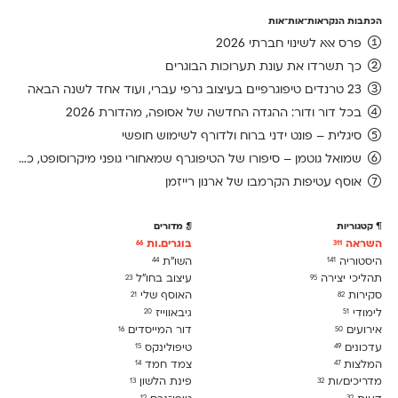
הכתבות הנקראות־אות־אות
פרס אאא לשינוי חברתי 2026
כך תשרדו את עונת תערוכות הבוגרים
23 טרנדים טיפוגרפיים בעיצוב גרפי עברי, ועוד אחד לשנה הבאה
בכל דור ודור: ההגדה החדשה של אסופה, מהדורת 2026
סיגלית – פונט ידני ברוח ולדורף לשימוש חופשי
שמואל גוטמן – סיפורו של הטיפוגרף שמאחורי גופני מיקרוסופט, כפי שנחשף בארכיון של נינתו
אוסף עטיפות הקרמבו של ארנון רייזמן
קטגוריות
מדורים
השראה
בוגרים.ות
66
311
היסטוריה
השו״ת
44
141
תהליכי יצירה
עיצוב בחו"ל
23
95
סקירות
האוסף שלי
21
82
לימודִי
גיבאווייז
20
51
אירועים
דור המייסדים
16
50
עדכונים
טיפולינקס
15
49
המלצות
צמד חמד
14
47
מדריכים/ות
פינת הלשון
13
32