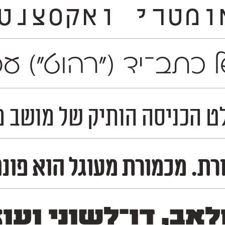
נטרי הממזג בין עבר ועתיד 
ה של כתב־יד ("רהוט")
סה הותיק של מושב מכמורת, והמשיך
גל הוא פונט דו־לשוני צר ויציב, בעל צו
לאב, דו־לשוני ועו