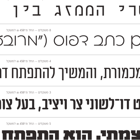
בדרך ייחודית. הוא מרפרר 
‫8 משקלים —
החל מ־
450
₪
למשקל
 עם כתב דפוס ("מרובע
‫4 משקלים —
החל מ־
450
₪
למשקל
 להתפתח דרך הישענות על מקורות ה
‫3 משקלים —
החל מ־
450
₪
למשקל
רניות מעוגלת וחיננית. יש לו גישה ניואנ
‫5 משקלים —
החל מ־
450
₪
למשקל
צמתי. הוא התפתח ב