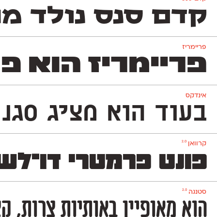
קדם סנס נולד מת
פריימריז
פריימריז הוא פונט
אינדקס
בעוד הוא מציג סגנון ט
2.0
קרוואן
פונט פרמטרי דו־לש
2.0
סטנגה
הוא מאופיין באותיות צרות, ק