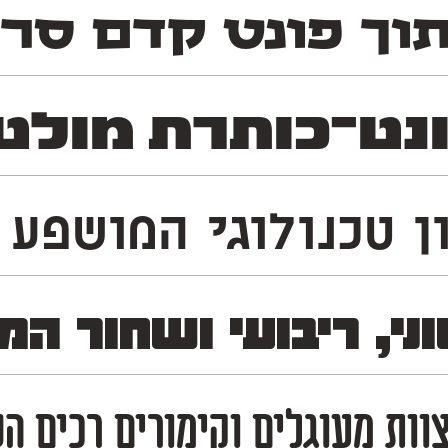
וך פונט קדם סר
־כותרת מולטי־לשונ
כנולוגי המושפע מעולם 
וני, ריבועי ושחור 
צוות מעוגלים וקימורים רכים ה