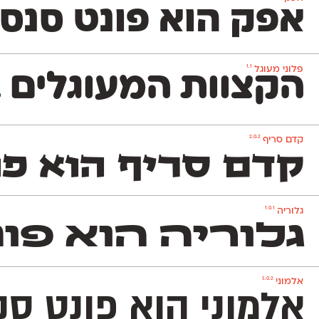
אפק הוא פונט סנס Grotesque דו־לשוני בסיסי, נעים וניטרלי שלא ישתלט על העיצוב שתרקחו בעזרתו. הוא משמש גם לטקסט־רץ (גם בגדלים קטנים מאד) וגם לכותרות ויפתור לכם בעיות עיצוביות בלי למצמץ. אפק כולל 8 
1.1
פלוני מעוגל
הקצוות המעוגלים ב
2.0.2
קדם סריף
קדם סריף הוא פונ
1.0.1
גלוריה
גלוריה הוא פו
5.0.2
אלמוני
אלמוני הוא פונט ס