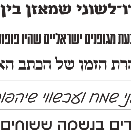
־לשוני שמאזן בין 
מות הפרסום והעיתונות בשנות ה־60 וה־70, מה שמעניק לו טאצ' נוסטלגי לצד 
ת הזמן של הכתב האשכ
י שמח ועכשווי שיהפו
ם בנשמה ששוחים נ