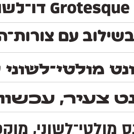
משקלים
שילוב עם צורות־האו
ט מולטי־לשוני סר
נט צעיר, עכשוו
נס מולטי־לשוני, מו