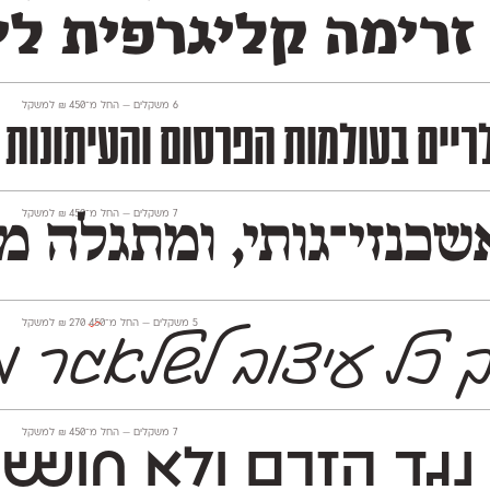
זרימה קליגרפית לי
‫6 משקלים —
החל מ־
450
₪
למשקל
רעננות עכשווית. התוצאה היא פונט המתאים במיוחד לכותרות בולטות, מיתוג וס
‫7 משקלים —
החל מ־
450
₪
למשקל
נזי־גותי, ומתגלה מצ
‫5 משקלים —
החל מ־
450
270
₪
למשקל
ך כל עיצוב לשלאגר מ
‫7 משקלים —
החל מ־
450
₪
למשקל
גד הזרם ולא חו
ששי