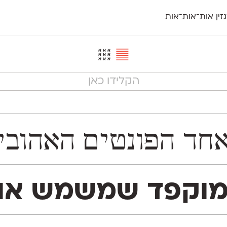
זין אות־אות־אות
חדש
חדש
יי
פלוני
קארמה
חדש
ט
פלוני יד
קדם סנס
פלוני מעוגל
קדם סריף
פונ
גל
פלוני צר
קרוואן
בואו 
מטרי
פעמון
שלוק
הפ
פריימריז
תעמולה
פרנק־רי
פרנק־רי צר
יית אאא. המשפחה נחלקת לשתי גרסאות משלימות:
ים באתר. הוא מכיל 1,113 תווים, המון Type™ Features