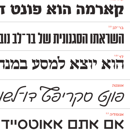
קארמה הוא פונט דו
2.0
בר־לב
השראתו הסגנונית של בר־לב נובעת מגופנים ישראליים שהיו פופולריים בעול
1.0.1
לוי
הוא יוצא למסע במנהר
אוונטה
פונט סקריפ
ט
דו־לשונ
2.2
אנומליה
אם אתם אאוטסיידרי