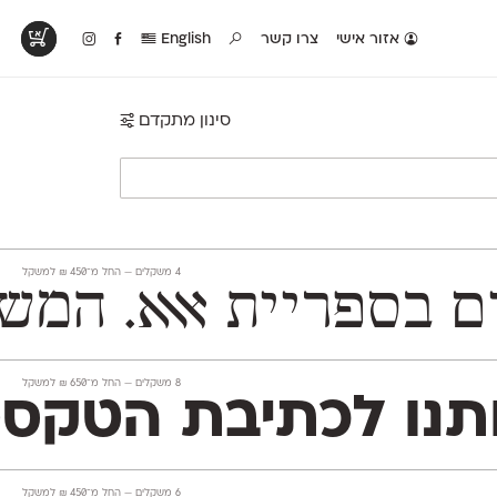
אזור אישי
צרו קשר
English
סינון מתקדם
טים בפעולה
קטלוג להדפסה
טבלת השוואה
לראות עיצובים
לאלו שאוהבים לבחון
טבלה עם כל המאפיינים
פים שנעשו עם
פונטים על־גבי דף A4
של הפונטים שלנו זה
ונטים שלנו
לבן מולבן
לצד זה
‫4 משקלים —
החל מ־
450
₪
למשקל
Mugrabi Text לטקסט־רץ ו־Mugrabi Display לכו
‫8 משקלים —
החל מ־
650
₪
למשקל
Open ותמיכה מלאה ב־230 שפות לטיניות וקיריליות, ועל
‫6 משקלים —
החל מ־
450
₪
למשקל