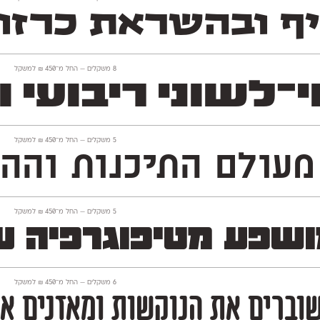
יף ובהשראת כרזו
‫8 משקלים —
החל מ־
450
₪
למשקל
י ריבועי וחסון השו
‫5 משקלים —
החל מ־
450
₪
למשקל
התיכנות וההייטק, פונט 
‫5 משקלים —
החל מ־
450
₪
למשקל
המושפע מטיפוגרפיה 
‫6 משקלים —
החל מ־
450
₪
למשקל
שוברים את הנוקשות ומאזנים או