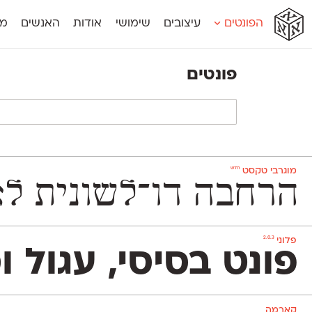
א
א
א
א
א
הפונטים
עיצובים
שימושי
אודות
האנשים
מג
א
אוונטה
אמביוולנטי קומפרסט
מוגרבי דיספל
אטלס
אמביוולנטי רחב
מוגרבי טקס
פונטים
אינדקס
אנומליה
מכמורת
אינדקס מונו
אסימון דו־לשוני
מכמורת מעו
אלמוני
אפק
מקומי
אלמוני צר
בר־לב
נוילנד
אמביוולנטי נורמל
גלוריה
סטנגה
אמביוולנטי צר
לוי
סינופסיס
חדש
מוגרבי טקסט
הרחבה דו־לשונית לאחד הפונטים האהובים בספר
2.0.3
פלוני
פונט בסיסי, עגול ומוקפד שמשמש אותנו לכתיבת הטקסט
קארמה