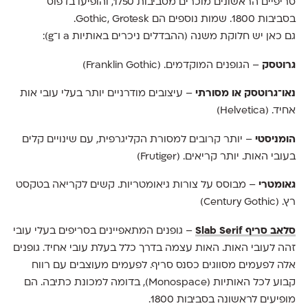
סריפיים הראשונים מוכרים מסביבות 1750, והופיעו בדפוס
בסביבות 1800. שמות נוספים הם Gothic, Grotesk.
גם כאן יש חלוקת משנה (ההבדלים ניכרים באותיות a ו־g):
גרוטסק
– הגופנים המוקדמים. (Franklin Gothic)
נאו־גרוטסק או מסורתי
– עיצובים מודרניים יותר בעלי עובי אות
אחיד. (Helvetica)
הומניסטי
– יותר קרובים למסורת הקליגרפית, עם שינויים קלים
בעובי האות. יותר קריאים. (Frutiger)
גאומטרי
– מבוסס על צורות גיאומטריות. קשים לקריאה בטקסט
רץ. (Century Gothic)
סלאב סריף Slab Serif
– גופנים המתאפיינים בסריפים בעלי עובי
זהה לעובי האות. האות עצמה בדרך כלל בעלת עובי אחיד. גופנים
אלה לפעמים מסווגים כסנס סריף. לפעמים מעוצבים עם רווח
קבוע לכל האותיות (Monospace), בדומה למכונת כתיבה. הם
מופיעים לראשונה בסביבות 1800.