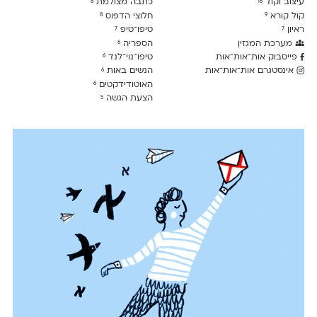
עיצוב וקוד
כתבה מצולמת
8
16
קול קורא
חלוצי הדפוס
8
9
ראיון
טיפו־טיפ
7
7
מערכת המגזין
הספריה
6
פייסבוק אות־אות־אות
טיפו־נוי־לנד
6
אינסטגרם אות־אות־אות
הנשים באות
6
האוטודידקטים
6
הצעת הגשה
5