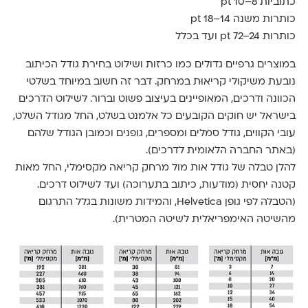
כתוביות pt 10–8
כותרות משנה pt 18–14
כותרות pt 72–24 ועד בכלל
במוצרים גרפיים גדולים כמו כרזות ושילוט בחירת גודל הכיתוב
נובעת משיקולי קריאוּת במרחק. דבר זה חשוב במיוחד בשלטי
הכוונה ודרכים, המאופיינים בעיצוב פשוט וברור. לשילוט הדרכים
בישראל יש חוקים הקובעים כל אלמנט בשלט, החל מגודל השלט,
עובי הקווים, גודל סמלים ומספרים, גופנים וכמובן הגודל שלהם
(באתר החברה הלאומית לדרכים).
להלן טבלה של גודל אות מול מרחק קריאה מקסימלי, החל מאות
קטנה יחסית (מודעות, כיתוב בתערוכה) ועד לשילוט דרכים.
(הטבלה לפי גופן Helvetica, והמידות משונות בגלל התרגום
מהשיטה האימפריאלית לשיטה המטרית).