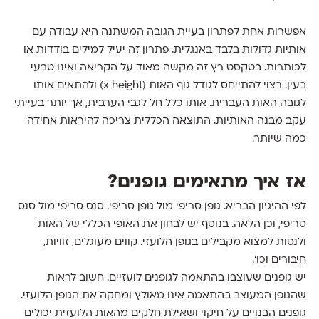
אפשרות אחת לפתרון בעיית הגובה המשתנה היא עבודה עם
אותיות גדולות בלבד באנגלית. פתרון זה יעיל למילים בודדות או
לכותרות. בטקסט רץ זה מקשה מאוד על הקריאה ואינו טבעי
בעין. רצוי להתייחס לגודל גוף האות (x height) ולהתאים אותו
לגובה האות העברית. אותו כלל חל לגבי הערבית, אך יותר בעייתי
עקב מבנה האותיות. התוצאה הכללית צריכה להיראות אחידה
כמה שיותר.
אז איך מתאימים גופנים?
לפי ההיגיון הבריא. גופן סריפי מול גופן סריפי. סנס סריפי מול סנס
סריפי, וכן הלאה. בנוסף יש לבחון את האופי הכללי של האות
ולנסות למצוא מקבילים בגופן הלועזי. קווים מעוגלים, זוויות,
חיבורים וכו'.
יש גופנים שעוצבו בהתאמה לגופנים לועזיים. חשוב לראות
שהגופן המעוצב בהתאמה אינו מאולץ ומחקה את הגופן הלועזי.
גופנים הבנויים על חיקוי ושאילת חלקים מהאות הלועזית יכולים