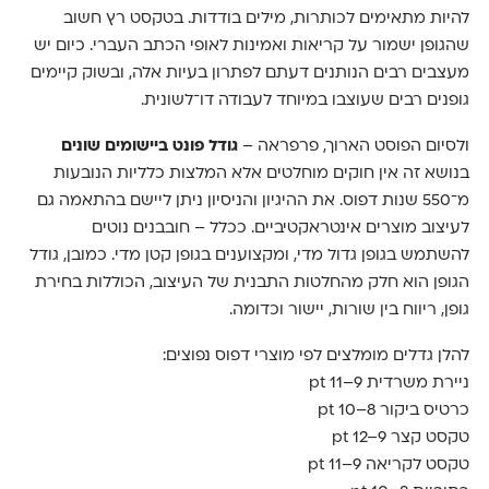
להיות מתאימים לכותרות, מילים בודדות. בטקסט רץ חשוב
שהגופן ישמור על קריאות ואמינות לאופי הכתב העברי. כיום יש
מעצבים רבים הנותנים דעתם לפתרון בעיות אלה, ובשוק קיימים
גופנים רבים שעוצבו במיוחד לעבודה דו־לשונית.
ולסיום הפוסט הארוך, פרפראה –
גודל פונט ביישומים שונים
בנושא זה אין חוקים מוחלטים אלא המלצות כלליות הנובעות
מ־550 שנות דפוס. את ההיגיון והניסיון ניתן ליישם בהתאמה גם
לעיצוב מוצרים אינטראקטיביים. ככלל – חובבנים נוטים
להשתמש בגופן גדול מדי, ומקצוענים בגופן קטן מדי. כמובן, גודל
הגופן הוא חלק מהחלטות התבנית של העיצוב, הכוללות בחירת
גופן, ריווח בין שורות, יישור וכדומה.
להלן גדלים מומלצים לפי מוצרי דפוס נפוצים:
ניירת משרדית pt 11–9
כרטיס ביקור pt 10–8
טקסט קצר pt 12–9
טקסט לקריאה 9–11 pt