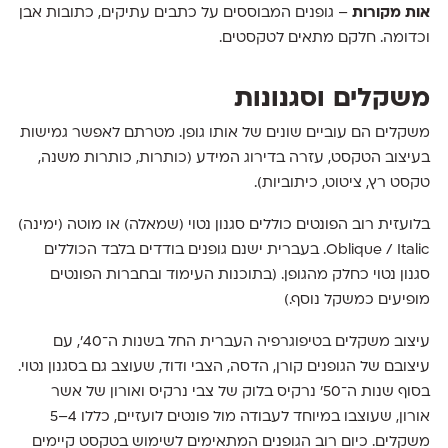
אות מקורות
– גופנים המבוססים על כתבים עתיקים, כתובות אבן
וכדומה. חלקם מתאים לטקסטים.
משקלים וסגנונות
משקלים הם עוביים שונים של אותו גופן. מטרתם לאפשר גמישות
בעיצוב הטקסט, עזרה בדירוג המידע (כותרות, כותרות משנה,
טקסט רץ, ציטוט, כיתוביות).
בלועזית רוב הפונטים כוללים סגנון נטוי (שמאלה) או מוטה (ימינה)
Oblique / Italic. בעברית ישנם גופנים בודדים בלבד הכוללים
סגנון נטוי כחלק מהגופן. (בתוכנות העימוד ובחברות הפונטים
מופיעים כמשקל נוסף.)
עיצוב משקלים בטיפוגרפיה העברית החל בשנות ה־40', עם
עיצובם של הגופנים קורן, הדסה, הצבי ודוד, שעוצב גם בסגנון נטוי.
בסוף שנות ה־50' נרקיס בלוק של צבי נרקיס ואורון של אשר
אורון, שעוצבו במיוחד לעבודה מול פונטים לועזיים, כללו 4–5
משקלים. כיום רוב הגופנים המתאימים לשימוש בטקסט קיימים