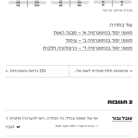
טבלת מרחקי קריאה
עוד בסדרה:
מושגי יסוד בטיפוגרפיה א' – מבנה האות
מושגי יסוד בטיפוגרפיה ב' – עימוד
מושגי יסוד בטיפוגרפיה ד' – כרונולוגיה חלקית
→
פרשנויות תלת־ממדית לאות אל״ף ע״י סטודנטים מויצו חיפה
225 כרזות טיפוגרפיות
←
2 תגובות
ענבל גבור
יופי של פוסט! בכלל, כל הסדרה, ראוי להערכה! סחטיין! :)
יום שני 8 באפריל 2013 בשעה 15:46
הגב/י