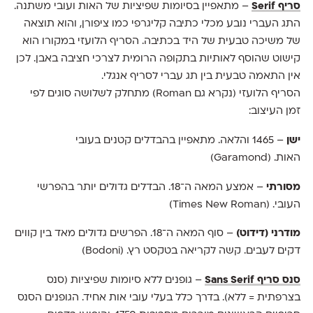
סריף Serif
– מתאפיין בסיומות שפיציות של האות ועובי משתנה.
התג העברי נובע מכלי כתיבה קליגרפי כמו ציפורן, והוא תוצאה
של משיכה טבעית של היד בכתיבה. הסריף הלועזי במקורו הוא
קישוט שהוסף לאותיות בתקופה הרומית לצרכי חציבה באבן. לכן
אין התאמה טבעית בין תג עברי לסריף אנגלי.
הסריף הלועזי (נקרא גם Roman) מתחלק לשלושה סוגים לפי
זמן העיצוב:
ישן
– 1465 והלאה. מתאפיין בהבדלים קטנים בעובי
האות. (Garamond)
מסורתי
– אמצע המאה ה־18. הבדלים גדולים יותר בהפרשי
העובי. (Times New Roman)
מודרני (דידוט)
– סוף המאה ה־18. הפרשים גדולים מאד בין קווים
דקים לעבים. קשה לקריאה בטקסט רץ. (Bodoni)
סנס סריף Sans Serif
– גופנים ללא סיומות שפיציות (סנס
בצרפתית = ללא). בדרך כלל בעלי עובי אות אחיד. הגופנים הסנס