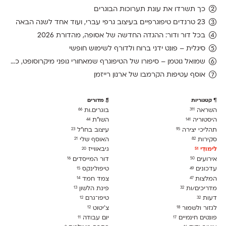
כך תשרדו את עונת תערוכות הבוגרים
23 טרנדים טיפוגרפיים בעיצוב גרפי עברי, ועוד אחד לשנה הבאה
בכל דור ודור: ההגדה החדשה של אסופה, מהדורת 2026
סיגלית – פונט ידני ברוח ולדורף לשימוש חופשי
שמואל גוטמן – סיפורו של הטיפוגרף שמאחורי גופני מיקרוסופט, כפי שנחשף בארכיון של נינתו
אוסף עטיפות הקרמבו של ארנון רייזמן
קטגוריות
מדורים
השראה
בוגרים.ות
66
311
היסטוריה
השו״ת
44
141
תהליכי יצירה
עיצוב בחו"ל
23
95
סקירות
האוסף שלי
21
82
לימודִי
גיבאווייז
20
51
אירועים
דור המייסדים
16
50
עדכונים
טיפולינקס
15
49
המלצות
צמד חמד
14
47
מדריכים/ות
פינת הלשון
13
32
דעות
טיפו־גרם
12
32
לגזור ולשמור
צ׳יטוט
12
18
פונטים חינמיים
יום עבודה
11
17