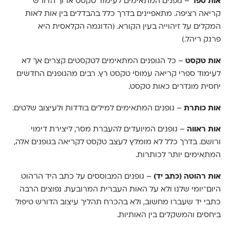
אות ספר
– גופנים המתאימים לעימוד טקסט ארוך הדורש
קריאה רציפה. מתאפיינים בדרך כלל בהבדלים בין אות לאות
המקלים על זיהוייה בעין הקורא. (הדוגמה הקלאסית היא
פרנק ריהל.)
אות טקסט
– כל הגופנים המתאימים לטקסטים קצרים אך לא
לעימוד ספרי קריאה עמוסי טקסט רץ. רבים מהגופנים החדשים
יחסית מוגדרים כאות טקסט.
אות כותרת
– גופנים המתאימים למילים בודדות ולעיצוב שלטים.
אות ראווה
– גופנים המיועדים להעברת מסר, ליצירת דימוי
ורושם. בדרך כלל לא מומלץ לעצב טקסט לקריאה בגופנים אלה,
המתאימים יותר לכותרות.
אות רהוטה (כתב יד)
– גופנים המבוססים על כתב היד הרהוט
היום־יומי שלנו ולא על האות העברית המרובעת. נפוצים הרבה
כתבי יד שעברו מחשוב, ולא בהכרח תהליך עיצוב הדורש טיפול
ביחסים והמשקלים בין האותיות.