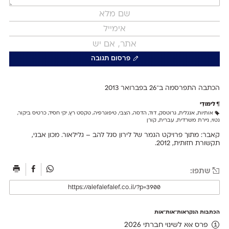
פרסום תגובה
הכתבה התפרסמה ב־26 ב
פברואר 2013
לימודִי
אותיות
,
אנגלית
,
גרוטסק
,
דוד
,
הדסה
,
הצבי
,
טיפוגרפיה
,
טקסט רץ
,
יקי חסיד
,
כרטיס ביקור
,
נטוי
,
ניירת משרדית
,
עברית
,
קורן
קאבר: מתוך פרויקט הגמר של לירון סגל להב – גלילאור. מכון אבני,
תקשורת חזותית, 2012.
שתפו:
הכתבות הנקראות־אות־אות
פרס אאא לשינוי חברתי 2026