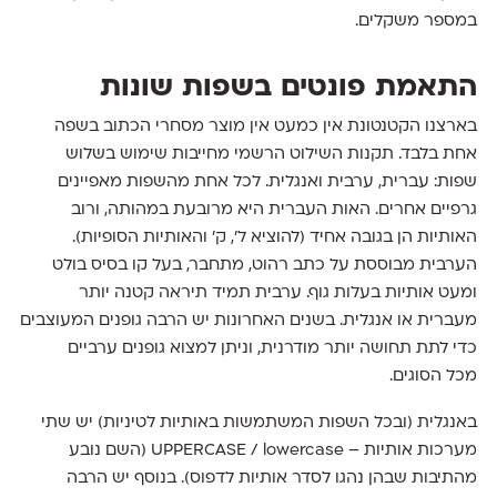
במספר משקלים.
התאמת פונטים בשפות שונות
בארצנו הקטנטונת אין כמעט אין מוצר מסחרי הכתוב בשפה
אחת בלבד. תקנות השילוט הרשמי מחייבות שימוש בשלוש
שפות: עברית, ערבית ואנגלית. לכל אחת מהשפות מאפיינים
גרפיים אחרים. האות העברית היא מרובעת במהותה, ורוב
האותיות הן בגובה אחיד (להוציא ל', ק' והאותיות הסופיות).
הערבית מבוססת על כתב רהוט, מתחבר, בעל קו בסיס בולט
ומעט אותיות בעלות גוף. ערבית תמיד תיראה קטנה יותר
מעברית או אנגלית. בשנים האחרונות יש הרבה גופנים המעוצבים
כדי לתת תחושה יותר מודרנית, וניתן למצוא גופנים ערביים
מכל הסוגים.
באנגלית (ובכל השפות המשתמשות באותיות לטיניות) יש שתי
מערכות אותיות – UPPERCASE / lowercase (השם נובע
מהתיבות שבהן נהגו לסדר אותיות לדפוס). בנוסף יש הרבה