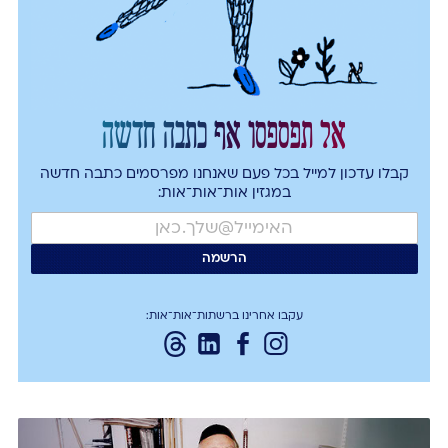
אל תפספסו אף כתבה חדשה
קבלו עדכון למייל בכל פעם שאנחנו מפרסמים כתבה חדשה
במגזין אות־אות־אות:
עקבו אחרינו ברשתות־אות־אות: