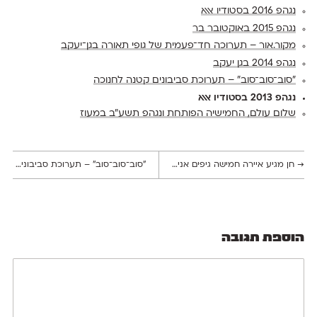
נגהפ 2016 בסטודיו אאא
נגהפ 2015 באוקטובר בר
מקור.אור – תערוכה חד־פעמית של גופי תאורה בגן־יעקב
נגהפ 2014 בגן יעקב
״סוב־סוב־סוב״ – תערוכת סביבונים קטנה לחנוכה
נגהפ 2013 בסטודיו אאא
שלום עולם, החמישיה הפותחת ונגהפ תשע״ב במעוז
→
חן מגיע איירה חמישה גיפים אנימטיביים של האות אל״ף
״סוב־סוב־סוב״ – תערוכת סביבונים קטנה לחנוכה
הוספת תגובה