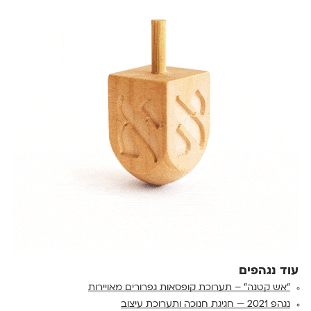
עוד נגהפים
״אש קטנה״ – תערוכת קופסאות גפרורים מאויירות
נגהפ 2021 — חגיגת חנוכה ותערוכת עיצוב