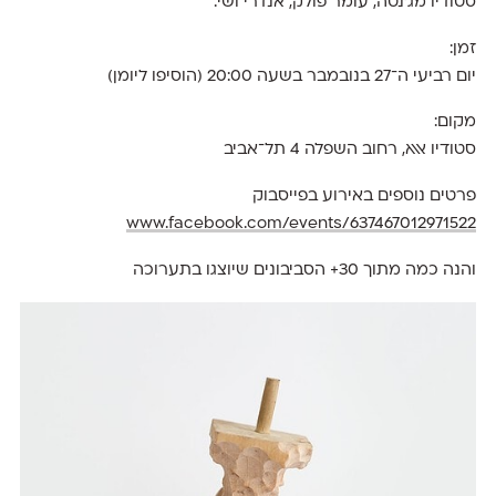
סטודיו מג'נטה, עומר פולק, אנדרי ושי.
זמן:
יום רביעי ה־27 בנובמבר בשעה 20:00 (הוסיפו ליומן)
מקום:
סטודיו אאא, רחוב השפלה 4 תל־אביב
פרטים נוספים באירוע בפייסבוק
www.facebook.com/events/637467012971522
והנה כמה מתוך 30+ הסביבונים שיוצגו בתערוכה