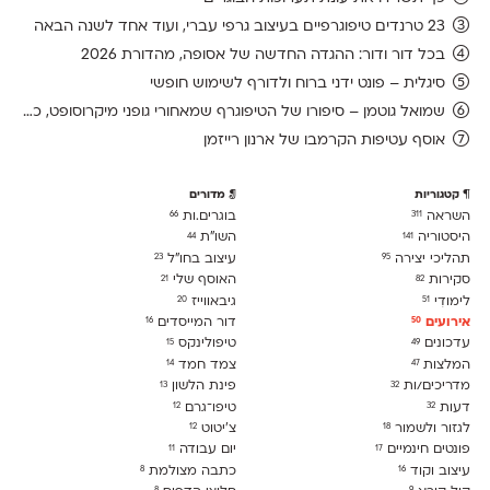
23 טרנדים טיפוגרפיים בעיצוב גרפי עברי, ועוד אחד לשנה הבאה
בכל דור ודור: ההגדה החדשה של אסופה, מהדורת 2026
סיגלית – פונט ידני ברוח ולדורף לשימוש חופשי
שמואל גוטמן – סיפורו של הטיפוגרף שמאחורי גופני מיקרוסופט, כפי שנחשף בארכיון של נינתו
אוסף עטיפות הקרמבו של ארנון רייזמן
קטגוריות
מדורים
השראה
בוגרים.ות
66
311
היסטוריה
השו״ת
44
141
תהליכי יצירה
עיצוב בחו"ל
23
95
סקירות
האוסף שלי
21
82
לימודִי
גיבאווייז
20
51
אירועים
דור המייסדים
16
50
עדכונים
טיפולינקס
15
49
המלצות
צמד חמד
14
47
מדריכים/ות
פינת הלשון
13
32
דעות
טיפו־גרם
12
32
לגזור ולשמור
צ׳יטוט
12
18
פונטים חינמיים
יום עבודה
11
17
עיצוב וקוד
כתבה מצולמת
8
16