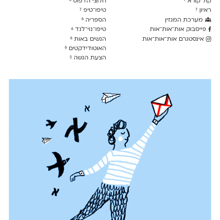
קול קורא
חלוצי הדפוס
8
9
ראיון
טיפו־טיפ
7
7
מערכת המגזין
הספריה
6
פייסבוק אות־אות־אות
טיפו־נוי־לנד
6
אינסטגרם אות־אות־אות
הנשים באות
6
האוטודידקטים
6
הצעת הגשה
5