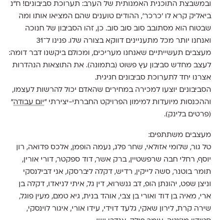
ובמשבצת התוכנית האמנותית של הערב: תערוכת סביבונים! ח"נ
ביאליק קרא לו 'כרכר', ההודים טוענים שהם המציאו אותו ומה
שבטוח הוא מסתובב סוב סוב סוב. כן, זהו הסביבון של חנוכה
ואנחנו יותר מכל מתעניינים דווקא בצורה שלו. פנינו ל־31
מעצבים תעשייתיים שאנחנו מעריכים, ומכולם ביקשנו דבר דומה:
לעצב מחדש סביבון עץ פשוט (בתמונה). את התוצאות הנהדרות
אצרנו יחד לתערוכת סביבונים חגיגית.
הסביבונים יוצעו למכירה במחירים שהאדם יכול להרשות לעצמו,
וההכנסות מיועדות למימון הפרויקט החברתי-יצירתי "
יום עבודה
"
(פרטים בלינק).
מעצבים משתתפים:
טל גור, שלומי אזולאי, שחר פלג, נעמה הופמן, אלכס פדואה, רון
יוסף, רחלי חבה שרפשטיין, ברק אשר, דוד ספקטר, דורי אורין,
תומר בוטנר, סשה לייקין, רדיש, דקלה ליברסקו, אני דבילנסקי
וניצן שפט, יהונתן הופ, דב גנשרוא, דין גל, איתי לניאדו, דקלה בן
ארי, מאיה בן דוד ואורי בן צבי, אוהד בנית, גיא טמם, מעין פוגל,
שירה קרת, לירון שאקי, גלעד דוידי, עידו אורי, איגור לוינסקי,