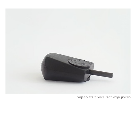
סביבון עץ־או־פלי בעיצוב דוד ספקטר