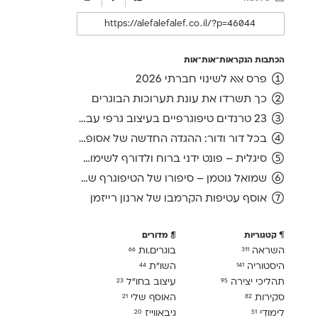
הכתבות הנקראות־אות־אות
פרס אאא לשינוי חברתי 2026
כך תשרדו את עונת תערוכות הבוגרים
23 טרנדים טיפוגרפיים בעיצוב גרפי עברי, ועוד אחד לשנה הבאה
בכל דור ודור: ההגדה החדשה של אסופה, מהדורת 2026
סיגלית – פונט ידני ברוח ולדורף לשימוש חופשי
שמואל גוטמן – סיפורו של הטיפוגרף שמאחורי גופני מיקרוסופט, כפי שנחשף בארכיון של נינתו
אוסף עטיפות הקרמבו של ארנון רייזמן
קטגוריות
מדורים
השראה
בוגרים.ות
66
311
היסטוריה
השו״ת
44
141
תהליכי יצירה
עיצוב בחו"ל
23
95
סקירות
האוסף שלי
21
82
לימודִי
גיבאווייז
20
51