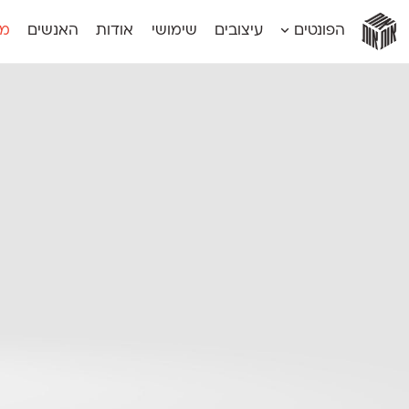
אות
אות
אות
אות
אות
הפונטים
עיצובים
שימושי
אודות
האנשים
מג
אות
אוונטה
אמביוולנטי קומפרסט
מוגרבי דיספל
אטלס
אמביוולנטי רחב
מוגרבי טקס
אינדקס
אנומליה
מכמורת
אינדקס מונו
אסימון דו־לשוני
מכמורת מעו
אלמוני
אפק
מקומי
אלמוני צר
בר־לב
נוילנד
אמביוולנטי נורמל
גלוריה
סטנגה
אמביוולנטי צר
לוי
סינופסיס