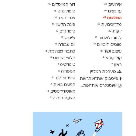
אירועים
דור המייסדים
16
50
עדכונים
טיפולינקס
15
49
המלצות
צמד חמד
14
47
מדריכים/ות
פינת הלשון
13
32
דעות
טיפו־גרם
12
32
לגזור ולשמור
צ׳יטוט
12
18
פונטים חינמיים
יום עבודה
11
17
עיצוב וקוד
כתבה מצולמת
8
16
קול קורא
חלוצי הדפוס
8
9
ראיון
טיפו־טיפ
7
7
הספריה
מערכת המגזין
6
טיפו־נוי־לנד
6
פייסבוק אות־אות־אות
הנשים באות
6
אינסטגרם אות־אות־אות
האוטודידקטים
6
הצעת הגשה
5