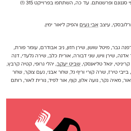
לצד ותיקים, שמאיירים את הטקסט שקיבלו על פי סגנונם ופרשנותם. עד כה, השתתפו בפרוייקט 315 (!)
רלובסקי, עיצב
אבי נעים
והפיק ליאור ימין.
 דפנה גבר, מיטל שושן, שירן חזון, ניב אבודרם, עומר פורת,
דגה, שירן וויש, שני דבורה, אורית כלב, שירה גלעדי, דנה
קריניטי, יגאל טליאנסקי,
שביט יעקב
, יהלי גרופי, קטיה קרבץ,
 בייבי טירז, שרה קורי וריף גל, שחר אבני, נעם צוקר, שחר
ר, מאיה נקר, נועה אלון, קוף, אור לפיד, נורית לאור, רותם