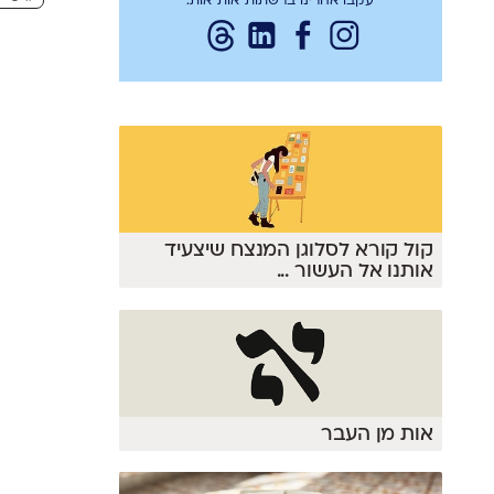
עקבו אחרינו ברשתות־אות־אות:
קול קורא לסלוגן המנצח שיצעיד
אותנו אל העשור
...
אות מן העבר