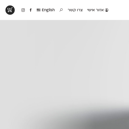
אזור אישי
צרו קשר
English
טים בפעולה
קטלוג להדפסה
טבלת השוואה
לראות עיצובים
לאלו שאוהבים לבחון
טבלה עם כל המאפיינים
פים שנעשו עם
פונטים על־גבי דף A4
של הפונטים שלנו זה
ונטים שלנו
לבן מולבן
לצד זה