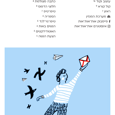
עיצוב וקוד
כתבה מצולמת
8
16
קול קורא
חלוצי הדפוס
8
9
ראיון
טיפו־טיפ
7
7
מערכת המגזין
הספריה
6
פייסבוק אות־אות־אות
טיפו־נוי־לנד
6
אינסטגרם אות־אות־אות
הנשים באות
6
האוטודידקטים
6
הצעת הגשה
5