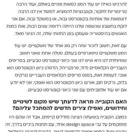
להרגיש כאילו יש עוד המון כסאות פנויים באולם, ועוד הרבה
טריטוריות לחקור, וקונבנציות להמציא. למשל אין לנו הרבה
דוגמאות של אותיות בקונטרסט גבוה, או במשקל גבוה. אם אני
לוקח בחשבון שהשפה שלנו הייתה רדומה שנים רבות, ואת כמות
האנשים בהיסטוריה שעסקו בפן החזותי שלה, זה הגיוני מאד.
עם זאת, חשוב לזכור שזה רק סוג אחד של משקפיים. יש עוד
המון משקפיים טיפוגרפיים בעולם. סגולה אחת שאני חושב
שמיוחדת לנו היא שיש לנו שני כיווני קונטרסט טבעיים. בסריפים
העבריים הקלאסיים (דוד, פרנקריהל, הדסה) כיוון הקונטרסט הוא
אנכי. לעומת זאת, בסנס סריפים הקלאסיים העבריים (נרקיס
בלוק, נרקיס תם, אורון) כיוון הקונטרסט הוא אופקי. אני לא יודע
אם יש עוד אלפביתים עם שני כיווני קונטרסט טבעיים.
האם הקובייה מראה לדעתך שיש מקום לשינויים
וחידושים, ואפילו צירים חדשים להסתכל עליהם?
כמובן. הקוביה בשעתה הציגה מודלים קיימים, אבל זה שהם היו
ממוקמים על גבי design space אחד, עם תחנות ביניים בדרך, זה