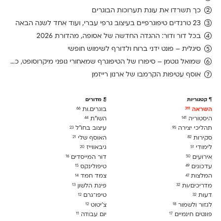
כך תשרדו את עונת תערוכות הבוגרים
23 טרנדים טיפוגרפיים בעיצוב גרפי עברי, ועוד אחד לשנה הבאה
בכל דור ודור: ההגדה החדשה של אסופה, מהדורת 2026
סיגלית – פונט ידני ברוח ולדורף לשימוש חופשי
שמואל גוטמן – סיפורו של הטיפוגרף שמאחורי גופני מיקרוסופט, כפי שנחשף בארכיון של נינתו
אוסף עטיפות הקרמבו של ארנון רייזמן
קטגוריות
מדורים
השראה
בוגרים.ות
66
311
היסטוריה
השו״ת
44
141
תהליכי יצירה
עיצוב בחו"ל
23
95
סקירות
האוסף שלי
21
82
לימודִי
גיבאווייז
20
51
אירועים
דור המייסדים
16
50
עדכונים
טיפולינקס
15
49
המלצות
צמד חמד
14
47
מדריכים/ות
פינת הלשון
13
32
דעות
טיפו־גרם
12
32
לגזור ולשמור
צ׳יטוט
12
18
פונטים חינמיים
יום עבודה
11
17