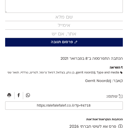
פרסום תגובה
הכתבה התפרסמה ב־8 ב
פברואר 2021
השראה
Type and media
,
gerrit noordzij
,
בן נתן
,
בצלאל
,
דניאל גרומר
,
לטרינג
,
נורדזיי
,
תואר שני
קאבר: Gerrit Noordzij
שתפו:
הכתבות הנקראות־אות־אות
פרס אאא לשינוי חברתי 2026