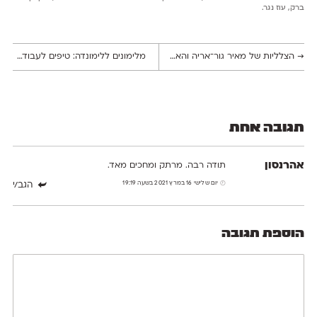
ברק, עוז נגר.
→
הצלליות של מאיר גור־אריה והאריחים של זאב רבן
מלימונים ללימונדה: טיפים לעבודה על פרויקט הגמר בזמן קורונה
תגובה אחת
אהרנסון
תודה רבה. מרתק ומחכים מאד.
יום שלישי 16 במרץ 2021 בשעה 19:19
הגב/י
הוספת תגובה