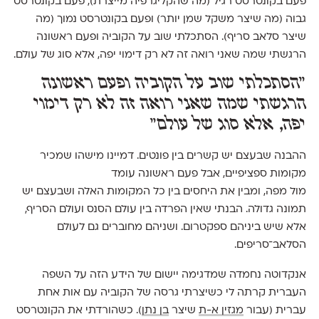
פעם בקונטרסט רגיל (מה שהקליגרפיה מייצרת), פעם בקונטרסט
גבוה (מה שיצר משקל שמן יותר) ופעם בקונטרסט נמוך (מה
שיצר סלאב סריף). הסתכלתי שוב על הקוביה ופעם ראשונה
הרגשתי שמה שאני רואה זה לא רק דימוי יפה, אלא סוג של עולם.
״הסתכלתי שוב על הקוביה ופעם ראשונה
הרגשתי שמה שאני רואה זה לא רק דימוי
יפה, אלא סוג של עולם״
ההבנה שבעצם יש קשרים בין פונטים. דמיינו מישהו שמכיר
מקומות ספציפיים, אבל פעם ראשונה עומד
מול מפה, ומבין את היחסים בין כל המקומות האלה ושבעצם יש
תמונה גדולה. הבנתי שאין הפרדה בין עולם הסנס ועולם הסריף,
אלא שיש ביניהם ספקטרום. ושניהם מחוברים גם לעולם
הסלאב־סריפים.
אנקדוטה נחמדה שמדגימה יישום של הידע הזה על השפה
העברית קרתה לי כשיצרתי גרסה של הקוביה עם אות אחת
עברית (עבור
מגזין א-ת
שיצר
בן נתן
). כשהורדתי את הקונטרסט