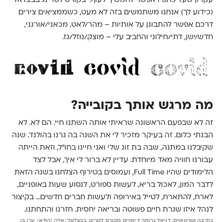
עקרון שעל כתפיו אפשר להמשיך לעוף.
בקורס לטרינג בבצלאל
(כידוע לך) אנחנו משתמשים בזה לא מעט, כשממציאים צירים
דרכם אפשר להתבונן על אותיות – מהר/לאט, מכאני/אורגני,
חדש/ישן, דתי/חילוני והחביב עלי – מוצק/נוזל/גז.
מה מרגש אותך בקובייה?
זה לא שבפעם הראשונה שראיתי אותה השתנו חיי. הם לא. לא
הבנתי כלום. זה בעיקר מזכיר לי את השנה בה גרנו בהולנד. שנה
שקיבלנו במתנה, שבה בת זוג שלי ואני חיינו בחו״ל, וזאת הייתה
עבורנו חוויה מאד מיוחדת. עדיין לא ברור לי איך, אבל לצד
הלימודים שהיו Full Time, ועמוסים בטירוף הצלחנו בשנה הזאת
לדבר המון, לאכול בריא, לעשות ספורט, לנסוע שעות באופניים,
לארח, להתארח, לטייל באירופה ולעשות חברים חדשים... בקיצור
לנהל איזו שגרת חיים פשוטה ובריאה יחסית. חזרנו והתחתנו.
כתיבה ושרטוטים: דניאל גרומר, דימויים מקורס לטרינג בבצלאל: אלה יהודאי, ערן בן