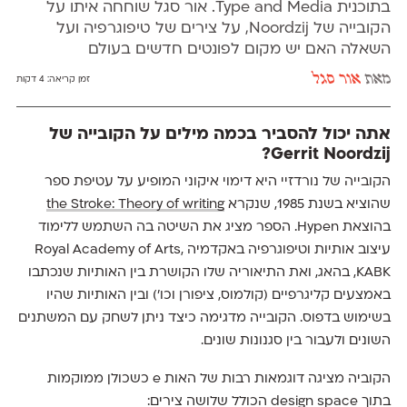
בתוכנית Type and Media. אור סגל שוחחה איתו על
הקובייה של Noordzij, על צירים של טיפוגרפיה ועל
השאלה האם יש מקום לפונטים חדשים בעולם
מאת
אור סגל
זמן קריאה:
4 דקות
אתה יכול להסביר בכמה מילים על הקובייה של
Gerrit Noordzij?
הקובייה של נורדזיי היא דימוי איקוני המופיע על עטיפת ספר
שהוציא בשנת 1985, שנקרא
the Stroke: Theory of writing
בהוצאת Hypen. הספר מציג את השיטה בה השתמש ללימוד
עיצוב אותיות וטיפוגרפיה באקדמיה Royal Academy of Arts,
KABK, בהאג, ואת התיאוריה שלו הקושרת בין האותיות שנכתבו
באמצעים קליגרפיים (קולמוס, ציפורן וכו׳) ובין האותיות שהיו
בשימוש בדפוס. הקובייה מדגימה כיצד ניתן לשחק עם המשתנים
השונים ולעבור בין סגנונות שונים.
הקוביה מציגה דוגמאות רבות של האות e כשכולן ממוקמות
בתוך design space הכולל שלושה צירים: