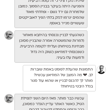
שיהיה נזק רציני כי זה קומה רביעית
והפגיעה היתה בעיקר בבניין הסמוך. כמובן
שלמחרת גם ירד גשם - ופחדתי מאוד
שהמים יגרמו לנזק בלתי הפיך לאובייקטים
שעשויים מנייר באוסף.
כשהגעתי לבניין נכנסתי בהיחבא מאחור
(למרות שהמשטרה אמרה שהבניין מסוכן
מבחינת בטיחות) ועליתי לקומה הרביעית.
כשנכנסתי למוזיאון הַשּׁוֹק היה גדול
ודמעות עלו בעיני.
התמונות שהעלת לפוסט באמת שוברות
לב. 💔 מה המצב של המוזיאון עכשיו?
מותר לך להכנס לבניין או שהוא עוד סגור
בגלל היבטי בטיחות?
עכשיו כבר מותר. מאז היום השני לנפילת
הטיל, כאשר האתר עדיין הוגדר כמסוכן,
כבר נכנסנו והתחלנו להעביר דברים