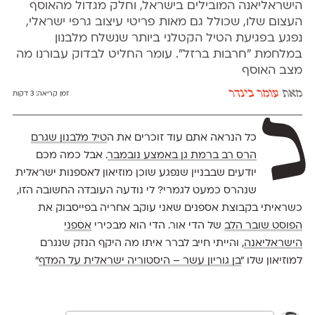
הישראליאנה המובילים בישראל, וחלק מגדול מהאוסף
העצום שלו, שכולל גם מאות פריטי עיצוב גרפי ישראלי,
נפגע בפגיעת הטיל הקטלני ביותר שנשלח מלבנון
במלחמת "חרבות ברזל". עומר החליט לבדוק עבורנו מה
מצב האוסף
מאת
עומר בינדר
זמן קריאה:
3 דקות
כ
כל הנראה אתם עוד זוכרים את ה
טיל מלבנון שגרם
הרס רב ברמת גן באמצע נובמבר
. אבל כמה מכם
יודעים שבבניין שנפגע שוכן מוזיאון לאספנות ישראלית
שנהרס כמעט לגמרי? לי נודעה העובדה החשובה הזו,
כשראיתי בקבוצת אספנים שאני עוקב אחריה בפייסבוק את
הפוסט שובר הלב
של הדי אור. הדי הוא מבכירי
אספני
הישראליאנה
, והייתי חייב לברר איתו מה היקף הנזק שנגרם
למוזיאון שלו "
בן גוריון עשר – היסטוריה ישראלית על המדף
"