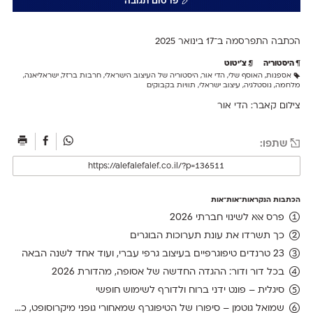
פרסום תגובה
הכתבה התפרסמה ב־17 ב
ינואר 2025
היסטוריה
צ׳יטוט
אספנות
,
האוסף שלי
,
הדי אור
,
היסטוריה של העיצוב הישראלי
,
חרבות ברזל
,
ישראליאנה
,
מלחמה
,
נוסטלגיה
,
עיצוב ישראלי
,
תוויות בקבוקים
צילום קאבר: הדי אור
שתפו:
הכתבות הנקראות־אות־אות
פרס אאא לשינוי חברתי 2026
כך תשרדו את עונת תערוכות הבוגרים
23 טרנדים טיפוגרפיים בעיצוב גרפי עברי, ועוד אחד לשנה הבאה
בכל דור ודור: ההגדה החדשה של אסופה, מהדורת 2026
סיגלית – פונט ידני ברוח ולדורף לשימוש חופשי
שמואל גוטמן – סיפורו של הטיפוגרף שמאחורי גופני מיקרוסופט, כפי שנחשף בארכיון של נינתו