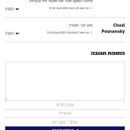
שיזכה לשקם מהר את מפעל חייו ובקלות.
יום ראשון 19 בינואר 2025 בשעה 12:33
הגב/י
‪Chezi
איש יקר. תבורך.
Poznansky‬‏
יום ראשון 7 בספטמבר 2025 בשעה 5:20
הגב/י
הוספת תגובה