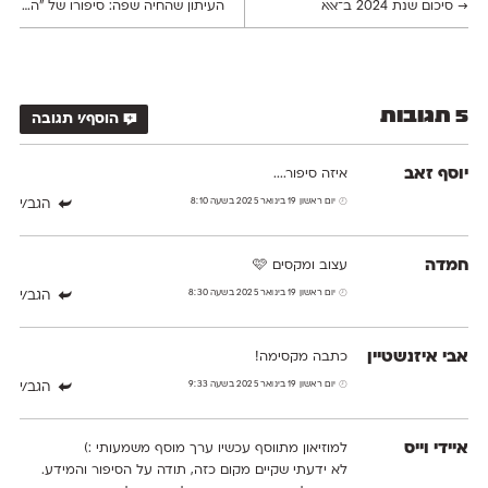
→
סיכום שנת 2024 ב־אאא
העיתון שהחיה שפה: סיפורו של "הצבי"
←
5 תגובות
הוסף/י תגובה
יוסף זאב
איזה סיפור....
יום ראשון 19 בינואר 2025 בשעה 8:10
הגב/י
חמדה
עצוב ומקסים 🩷
יום ראשון 19 בינואר 2025 בשעה 8:30
הגב/י
אבי איזנשטיין
כתבה מקסימה!
יום ראשון 19 בינואר 2025 בשעה 9:33
הגב/י
למוזיאון מתווסף עכשיו ערך מוסף משמעותי :)
לא ידעתי שקיים מקום כזה, תודה על הסיפור והמידע.