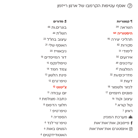
אוסף עטיפות הקרמבו של ארנון רייזמן
קטגוריות
מדורים
השראה
בוגרים.ות
66
311
היסטוריה
השו״ת
44
141
תהליכי יצירה
עיצוב בחו"ל
23
95
סקירות
האוסף שלי
21
82
לימודִי
גיבאווייז
20
51
אירועים
דור המייסדים
16
50
עדכונים
טיפולינקס
15
49
המלצות
צמד חמד
14
47
מדריכים/ות
פינת הלשון
13
32
דעות
טיפו־גרם
12
32
לגזור ולשמור
צ׳יטוט
12
18
פונטים חינמיים
יום עבודה
11
17
עיצוב וקוד
כתבה מצולמת
8
16
קול קורא
חלוצי הדפוס
8
9
ראיון
טיפו־טיפ
7
7
מערכת המגזין
הספריה
6
פייסבוק אות־אות־אות
טיפו־נוי־לנד
6
אינסטגרם אות־אות־אות
הנשים באות
6
האוטודידקטים
6