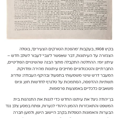
בקיץ 1908, בעקבות 'מהפכת הטורקים הצעירים', בוטלה
הצנזורה על העיתונות, דבר שאִפשר ל'צבי' לעבור לשלב חדש –
עיתון יומי. ההחלטה התקבלה מתוך הבנה שהשינויים הפוליטיים,
החברתיים והטכנולוגיים מחייבים עיתונות מהירה ומדויקת.
המעבר דרש שינוי משמעותי בתפעול ובהיקף העבודה: שדרוג
תשתיות ההדפסה, הסתמכות על טלגרף לחדשות חוץ, וגיוס
משאבים כלכליים באמצעות פרסומות.
בן־יהודה ניצל את עיתונו החדש כדי לגנות את התנהגות בית
המשפט והתאכזרות ההמון היהודי לנערות, ופתח במסע צלב נגד
הבערות והאמונות הטפלות בקרב היישוב הישן, ולמען חברה