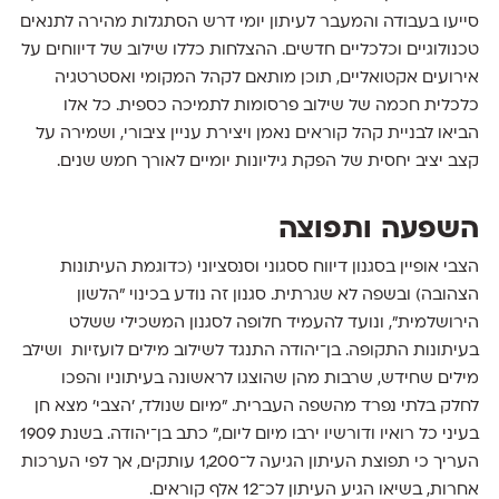
סייעו בעבודה והמעבר לעיתון יומי דרש הסתגלות מהירה לתנאים
טכנולוגיים וכלכליים חדשים. ההצלחות כללו שילוב של דיווחים על
אירועים אקטואליים, תוכן מותאם לקהל המקומי ואסטרטגיה
כלכלית חכמה של שילוב פרסומות לתמיכה כספית. כל אלו
הביאו לבניית קהל קוראים נאמן ויצירת עניין ציבורי, ושמירה על
קצב יציב יחסית של הפקת גיליונות יומיים לאורך חמש שנים.
השפעה ותפוצה
הצבי אופיין בסגנון דיווח ססגוני וסנסציוני (כדוגמת העיתונות
הצהובה) ובשפה לא שגרתית. סגנון זה נודע בכינוי "הלשון
הירושלמית", ונועד להעמיד חלופה לסגנון המשכילי ששלט
בעיתונות התקופה. בן־יהודה התנגד לשילוב מילים לועזיות ושילב
מילים שחידש, שרבות מהן שהוצגו לראשונה בעיתוניו והפכו
לחלק בלתי נפרד מהשפה העברית. "מיום שנולד, 'הצבי' מצא חן
בעיני כל רואיו ודורשיו ירבו מיום ליום," כתב בן־יהודה. בשנת 1909
העריך כי תפוצת העיתון הגיעה ל־1,200 עותקים, אך לפי הערכות
אחרות, בשיאו הגיע העיתון לכ־12 אלף קוראים.