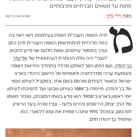
פתוח על נושאים חברתיים ותרבותיים
מאת
דדי כהן
זמן קריאה:
3 דקות
מ
חייה השפה העברית האמין בעיתונות. הוא ראה בה
במה מרכזית להתחדשות השפה העברית ולכן כתב
וערך במספר עיתונים, שאת חלקם אף סייע להקים.
״הצבי״ היה גולת הכותרת העיתונאית של
אליעזר
בן־יהודה
, ועם הזמן הפך לשחקן מרכזי בתהליך החייאת השפה
והטמעת ערכי מודרניזציה ולאומיות אל היישוב היהודי בארץ
ישראל (כאשר לעיתים פורסם בשם אחר, במקביל לעיתון נוסף
של בן־יהודה). מייסודו ב־1884 כעיתון שבועי ועד להפיכתו לעיתון
יומי ראשון בארץ ב־1908. הוא נודע בשמו המובהק, שנגזר משמו
של הרב יצחק הירשנזון (הירש בלעז - צבי) שהיה בעל הרשיון
לפרסום, ובמהלך 1915 שינה רשמית את שמו ל׳האור׳, כמו
שתמיד בן־יהודה חלם.