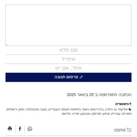
פרסום תגובה
הכתבה התפרסמה ב־25 ב
ינואר 2025
היסטוריה
אליעזר בן יהודה
,
בית דפוס
,
האור
,
החייאת השפה העברית
,
הצבי
,
טכנולוגיה
,
יומון
,
ירושלים
,
ספרות
,
עברית
,
עיתון
,
פורמט
,
שבועון
,
שירה
,
תרגום
שתפו: