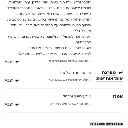
'הצבי' והלוגו שלו היה באותו פונט בדיוק. עיתון טבלואיד,
פורמט ידיעות אחרונות. בגיליון הראשון הסברתי לקוראים,
תושבי העיר, שמקור השם הוא עיתונו של אליעזר בן
יהודה, שהיה המקומון הראשון בירושלים שהעז לכתוב על
אירועי החיים וביקורת על ההנהגה דאז, דבר שלא היה
מקובל כלל.
העיתון זכה לפופולריות ולעוצמה מקומית טרום הרשתות
החברתיות.
כעבור שבע שנים פרשתי והשארתיו לאחר.
למיטב ידיעתי, העיתון עדיין יוצא לאור בימים אלה.
יום ראשון 26 בינואר 2025 בשעה 11:14
הגב/י
מערכת
מרתק! תודה על זה!
אות־אות־אות
יום שלישי 28 בינואר 2025 בשעה 9:28
הגב/י
אמנז
מידע חשוב ומרתק
יום רביעי 29 בינואר 2025 בשעה 9:41
הגב/י
הוספת תגובה