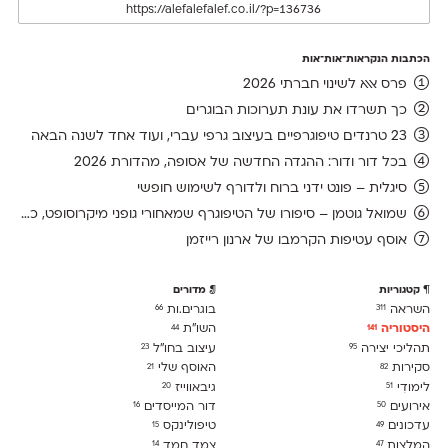
הכתבות הנקראות־אות־אות
פרס אאא לשינוי חברתי 2026
כך תשרדו את עונת תערוכות הבוגרים
23 טרנדים טיפוגרפיים בעיצוב גרפי עברי, ועוד אחד לשנה הבאה
בכל דור ודור: ההגדה החדשה של אסופה, מהדורת 2026
סיגלית – פונט ידני ברוח ולדורף לשימוש חופשי
שמואל גוטמן – סיפורו של הטיפוגרף שמאחורי גופני מיקרוסופט, כפי שנחשף בארכיון של נינתו
אוסף עטיפות הקרמבו של ארנון רייזמן
קטגוריות
מדורים
השראה
בוגרים.ות
66
311
היסטוריה
השו״ת
44
141
תהליכי יצירה
עיצוב בחו"ל
23
95
סקירות
האוסף שלי
21
82
לימודִי
גיבאווייז
20
51
אירועים
דור המייסדים
16
50
עדכונים
טיפולינקס
15
49
המלצות
צמד חמד
14
47