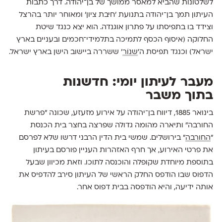
לשלטונות שהביא למאסר ממושך של בן־יהודה. דרך כתבות
העיתון תמך בן־יהודה בתנועת 'חיבת ציון' ומאוחר יותר בהרצל
וצידד בו בתפיסתו על פתרון אוגנדה. הוא יצא כנגד שיטת
החלוקה (איסוף הכסף לתמיכה בתלמידי־חכמים ובעניים בארץ
ישראל) וכנגד תפיסת ה'
שנוֹר
' ששררה ביישוב הישן בארץ ישראל.
מעבר לעיתון יומי: חדשנות
בתוך משבר
בינואר 1885, דיווח בן־יהודה על אירוע מזעזע, שכונה "פרשת
החורבה" ותיארה מהומה גדולה שפרצה בחצר בית הכנסת
"
החורבה
" בירושלים. שמשי בית הדין הרבני דרשו שלא לפרסם
את פרטי האירוע, אך חרף האזהרות העניין פורסם בעיתון
בתוספת מיוחדת שקופלה והוכנסה לתוכו. וזאת מכיוון שבעל
הדפוס שבו הודפס החלק הראשי של העיתון סירב להדפיס את
אותה ידיעה, והיא הודפסה בבית דפוס אחר.