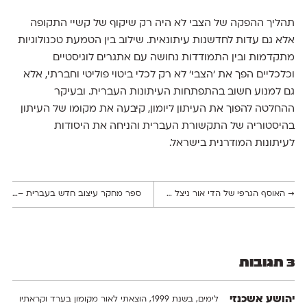
תהליך ההפקה של הצבי לא היה רק שיקוף של קשיי התקופה
אלא גם עדות לחדשנות עיתונאית. שילוב בין הטמעת טכנולוגיות
מתקדמות ובין התמודדות נחושה עם אתגרים לוגיסטיים
וכלכליים הפך את 'הצבי' לא רק לכלי ביטוי פוליטי וחברתי, אלא
גם למנוע חשוב בהתפתחות העיתונות העברית. ובעיקר
ההחלטה להפוך את העיתון ליומון, קיבעה את מקומו של העיתון
בהיסטוריה של התקשורת העברית והניחה את היסודות
לעיתונות המודרנית בישראל.
→
האוסף הגרפי של הדי אור ניצל בנס בפגיעת הטיל הלבנוני
ספר מחקר עיצוב חדש בעברית – מעבדה לטיפוגרפיה מולקולרית
3 תגובות
יהושע אשכנזי
לימים, בשנת 1999, הוצאתי לאור מקומון בערד וקראתיו