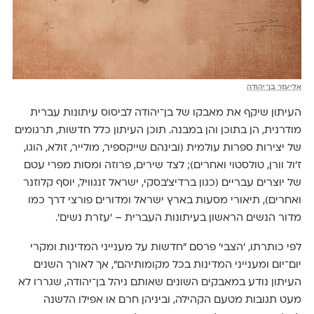
אליעזר בן־יהודה
העיתון שיקף את מאבקו של בן־יהודה לביסוס עיתונות עברית
מודרנית, הן בתוכן והן במבנה. תוכן העיתון כלל חדשות, תרגומים
של יצירות ספרות עולמית (ובינהם שייקספיר, מולייר, זולא, הוגו,
ז'ול וורן, טולסטוי ואחרים); לצד שירים, פרוזה ומסות מפרי עטם
של יוצרים עבריים (כגון ברדיצ'בסקי, ישראל זנגוויל, יוסף קלוזנר
ואחרים), תיאורי מסעות בארץ ישראל ומדורים פורצי דרך כמו
מדור הנשים הראשון בעיתונות העברית – 'עזרת נשים'.
לפי כותרתו, ׳הצבי׳ פרסם ״חדשות על מענייני המדינות ומקרי
יום־יום ומענייני המדינות בכל מקומותיהם״, אך לאורך השנים
העיתון נודע במאבקים השונים שאותם ניהל בן־יהודה, שגררו לא
מעט תגובות מטעם הקהילה, וביניהן חרם או אפילו הלשנה