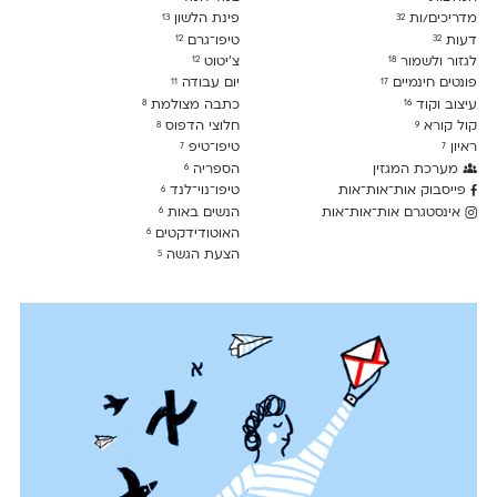
מדריכים/ות
פינת הלשון
13
32
דעות
טיפו־גרם
12
32
לגזור ולשמור
צ׳יטוט
12
18
פונטים חינמיים
יום עבודה
11
17
עיצוב וקוד
כתבה מצולמת
8
16
קול קורא
חלוצי הדפוס
8
9
ראיון
טיפו־טיפ
7
7
מערכת המגזין
הספריה
6
פייסבוק אות־אות־אות
טיפו־נוי־לנד
6
אינסטגרם אות־אות־אות
הנשים באות
6
האוטודידקטים
6
הצעת הגשה
5