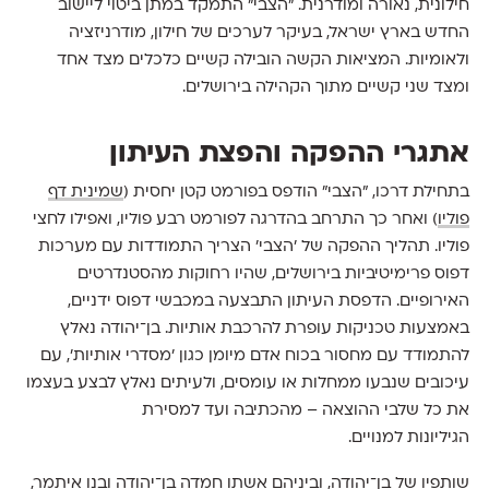
חילונית, נאורה ומודרנית. "הצבי" התמקד במתן ביטוי ליישוב
החדש בארץ ישראל, בעיקר לערכים של חילון, מודרניזציה
ולאומיות. המציאות הקשה הובילה קשיים כלכלים מצד אחד
ומצד שני קשיים מתוך הקהילה בירושלים.
אתגרי ההפקה והפצת העיתון
בתחילת דרכו, "הצבי" הודפס בפורמט קטן יחסית (
שמינית דף
פוליו
) ואחר כך התרחב בהדרגה לפורמט רבע פוליו, ואפילו לחצי
פוליו. תהליך ההפקה של 'הצבי' הצריך התמודדות עם מערכות
דפוס פרימיטיביות בירושלים, שהיו רחוקות מהסטנדרטים
האירופיים. הדפסת העיתון התבצעה במכבשי דפוס ידניים,
באמצעות טכניקות עופרת להרכבת אותיות. בן־יהודה נאלץ
להתמודד עם מחסור בכוח אדם מיומן כגון ׳מסדרי אותיות׳, עם
עיכובים שנבעו ממחלות או עומסים, ולעיתים נאלץ לבצע בעצמו
את כל שלבי ההוצאה – מהכתיבה ועד למסירת
הגיליונות למנויים.
שותפיו של בן־יהודה, וביניהם אשתו חמדה בן־יהודה ובנו איתמר,