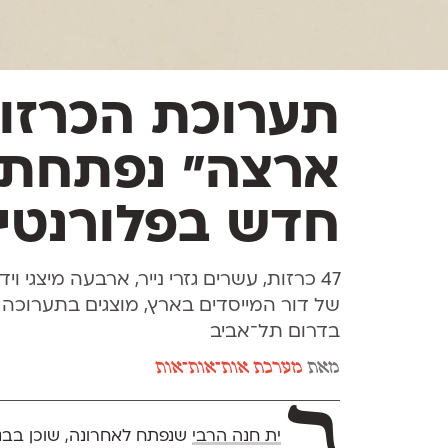
תערוכת הכרזות
ארצה" נפתחת 
חדש בפלורנטין
47 כרזות, עשרים גזרי נייר, ארבעה מיצגי 
של דור המייסדים בארץ, מוצגים בתערו
בדרום תל־אביב
מאת
מערכת אות־אות־אות
ב
ית חנה הרבי
שנפתח לאחרונה, שוכן בבני