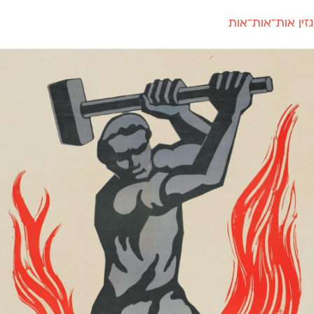
זין אות־אות־אות
חדש
חדש
יי
פלוני
קארמה
חדש
ט
פלוני יד
קדם סנס
פלוני מעוגל
קדם סריף
פונ
גל
פלוני צר
קרוואן
בואו 
מטרי
פעמון
שלוק
הפ
פריימריז
תעמולה
פרנק־רי
פרנק־רי צר