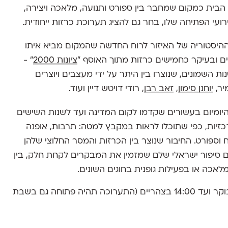
 הבית כמקום שמחבר בין ספורט ותנועה, מלאכה ויצירה,
רועי הפתיחה שלו, בחר גם להציג תערוכת כרזות ייחודית.
היסטוריה של האיזור לרוח החדשה שהמקום מביא איתו
ריים ובעיקר כחמישים כרזות מתוך האוסף "
ציונות 2000
" -
 השמונים, שנוצרו בין היתר על ידי מעצבים ויוצרים
יר,
יוחנן סימון
,
זאב רבן
, רודי דויטש דיין ועוד.
יומיום בעשורים שקדמו לקום המדינה ועד לשנות השישים
יות, כפי שתוכלו לראות במקבץ למטה: תרבות, אופנה
 וספורט. החיבור שנוצר בין הכרזות והמסר החלוצי שלהן
ים סיפור ישראלי שלם שמזמין את המבקרים לקחת חלק, בין
אכה או בפעילות גופנית בחוגים השונים.
20.5, יום שישי, החל מ־8:00 בבוקר ועד 14:00 בצהריים (התערוכה תהיה פתוחה גם בשבת