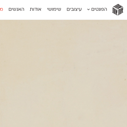
אות
אות
אות
אות
אות
הפונטים
עיצובים
שימושי
אודות
האנשים
מג
אות
אוונטה
אמביוולנטי קומפרסט
מוגרבי דיספל
אטלס
אמביוולנטי רחב
מוגרבי טקס
אינדקס
אנומליה
מכמורת
אינדקס מונו
אסימון דו־לשוני
מכמורת מעו
אלמוני
אפק
מקומי
אלמוני צר
בר־לב
נוילנד
אמביוולנטי נורמל
גלוריה
סטנגה
אמביוולנטי צר
לוי
סינופסיס