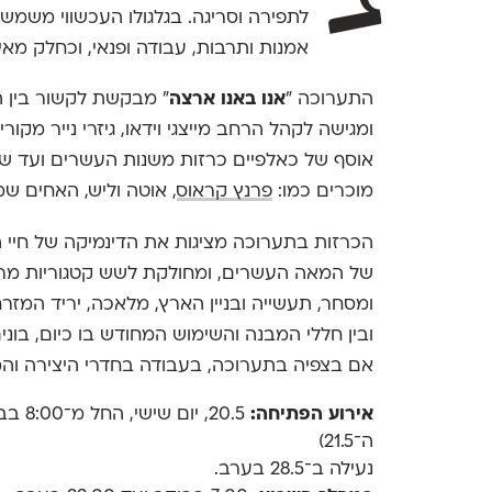
לתפירה וסריגה. בגלגולו העכשווי משמש
אמנות ותרבות, עבודה ופנאי, וכחלק מאי
התערוכה "
אנו באנו ארצה
" מבקשת לקשור בין ה
ומגישה לקהל הרחב מייצגי וידאו, גיזרי נייר מקו
אוסף של כאלפיים כרזות משנות העשרים ועד שנות
מוכרים כמו:
פרנץ קראוס
, אוטה וליש, האחים שמ
הכרזות בתערוכה מציגות את הדינמיקה של חיי ה
של המאה העשרים, ומחולקת לשש קטגוריות מרכז
ומסחר, תעשייה ובניין הארץ, מלאכה, יריד המזרח
ובין חללי המבנה והשימוש המחודש בו כיום, בונ
אם בצפיה בתערוכה, בעבודה בחדרי היצירה והמל
אירוע הפתיחה:
ה־21.5)
נעילה ב־28.5 בערב.