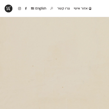
אזור אישי
צרו קשר
English
טים בפעולה
קטלוג להדפסה
טבלת השוואה
לראות עיצובים
לאלו שאוהבים לבחון
טבלה עם כל המאפיינים
פים שנעשו עם
פונטים על־גבי דף A4
של הפונטים שלנו זה
ונטים שלנו
לבן מולבן
לצד זה