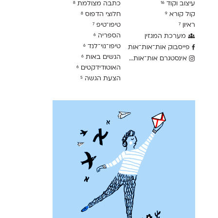
עיצוב וקוד
כתבה מצולמת
8
16
קול קורא
חלוצי הדפוס
8
9
ראיון
טיפו־טיפ
7
7
הספריה
מערכת המגזין
6
טיפו־נוי־לנד
6
פייסבוק אות־אות־אות
הנשים באות
6
אינסטגרם אות־אות־אות
האוטודידקטים
6
הצעת הגשה
5