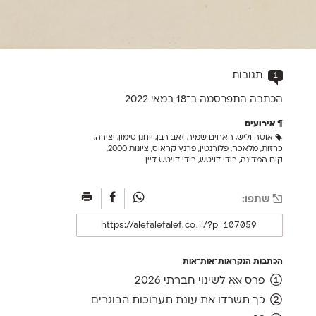
1
תגובות
הכתבה התפרסמה ב־18 ב
מאי 2022
אירועים
אוטה וליש
,
האחים שמיר
,
זאב רבן
,
יוחנן סימון
,
יצירה
,
כרזות
,
מלאכה
,
פלורנטין
,
פרנץ קראוס
,
ציונות 2000
,
קום המדינה
,
רודי דויטש
,
רודי דויטש דיין
שתפו:
הכתבות הנקראות־אות־אות
פרס אאא לשינוי חברתי 2026
כך תשרדו את עונת תערוכות הבוגרים