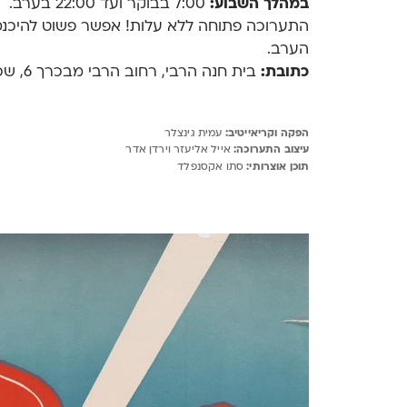
במהלך השבוע:
7:00 בבוקר ועד 22:00 בערב.
התערוכה פתוחה ללא עלות! אפשר פשוט להיכנס
הערב.
כתובת:
בית חנה הרבי, רחוב הרבי מבכרך 6, שכונת פלורנטין, תל אביב.
הפקה וקריאייטיב:
עמית גינצלר
עיצוב התערוכה:
אייל אליעזר וירדן אדר
תוכן אוצרותי:
סתו אקסנפלד