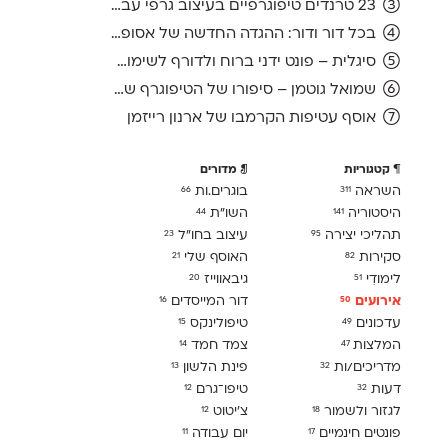
23 טרנדים טיפוגרפיים בעיצוב גרפי עברי, ועוד אחד לשנה הבאה
בכל דור ודור: ההגדה החדשה של אסופה, מהדורת 2026
סיגלית – פונט ידני ברוח ולדורף לשימוש חופשי
שמואל גוטמן – סיפורו של הטיפוגרף שמאחורי גופני מיקרוסופט, כפי שנחשף בארכיון של נינתו
אוסף עטיפות הקרמבו של ארנון רייזמן
קטגוריות
מדורים
השראה
בוגרים.ות
66
311
היסטוריה
השו״ת
44
141
תהליכי יצירה
עיצוב בחו"ל
23
95
סקירות
האוסף שלי
21
82
לימודִי
גיבאווייז
20
51
אירועים
דור המייסדים
16
50
עדכונים
טיפולינקס
15
49
המלצות
צמד חמד
14
47
מדריכים/ות
פינת הלשון
13
32
דעות
טיפו־גרם
12
32
לגזור ולשמור
צ׳יטוט
12
18
פונטים חינמיים
יום עבודה
11
17