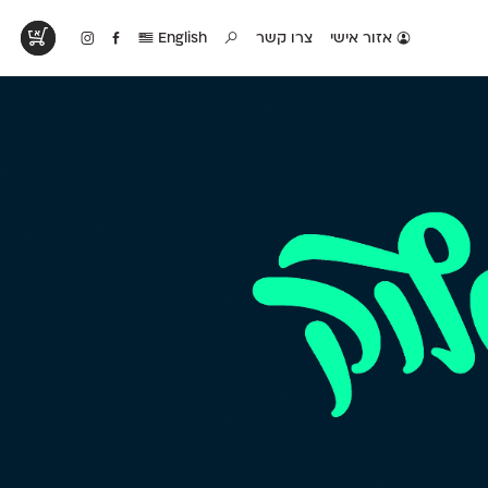
אזור אישי
צרו קשר
English
טים בפעולה
קטלוג להדפסה
טבלת השוואה
לראות עיצובים
לאלו שאוהבים לבחון
טבלה עם כל המאפיינים
פים שנעשו עם
פונטים על־גבי דף A4
של הפונטים שלנו זה
ונטים שלנו
לבן מולבן
לצד זה