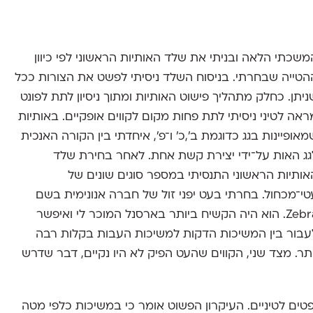
משכתי הלאה ובניתי את שלד האותיות הראשוני לפי כיוון
הטייה שבחרתי. בניסוח השלד ניסיתי לפשט את הצורות ככל
ניתן. כחלק מתהליך פישוט האותיות ומתוך ניסיון לתת לפונט
ראה לטיני ניסיתי לתת פחות מקום לקווים אופקיים. באותיות
מאופיינות בגג כדוגמת ב׳,כ׳ ו־פ׳, איחדתי בין הקורה האנכית
גג האות על־ידי יצירת קשת אחת. לאחר בחירת שלד
אותיות הראשוני התנסיתי במספר סוגים שונים של
טי־מכחול. בחרתי בעט יפני זול של חברה אנונימית בשם
Zebra. הוא היה הקשיח ביותר בארסנל המוכר לי ואיפשר
עבור בין המשיכות הדקות למשיכות העבות בקלות רבה
ותר. מצד שני, הקווים שהעט הפיק לא היו נקיים, דבר שדרש
ים לטיניים. העיקרון הפשוט אומר כי במשיכות כלפי מטה