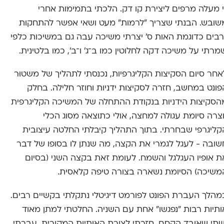
 מעלה מרפים ליצירת קו דק. הלכתי בתמימות אחרי
 ומשובש. הבנתי שצריך ״לרמות״ מעט ושאי אפשר להתחקות
 רבים כדוגמת האות ס׳ יצרתי משיכה עבה גם במשיכות כלפי
שמרתי על משיכה דקה לחלוטין כמו ב־ג׳ ו־ב׳, כמו בלטינית.
אחר סיום הסקיצות הקליגרפיות, נכנסתי לתהליך של משטוּר
פונט במחשב, חזרה לסקיצות ידניות וחוזר חלילה. בחלק
הסקיצות הידניות בנקודת ההתחלה של המשיכה הקליגרפית
וצרה סיומת עגולה למחצה, אולי כתוצאה מסוג הכלי
קליגרפי שבחרתי. בתוך התהליך קיבלתי החלטה עיצובית
שובה - לעגל לגמרי את הקצה, מה שנתן לו בסופו של דבר
ת אופיו העגלגל והשמח. לעומת זאת בקצה השני (בסיום
משיכה) הסיומת נשארה בצורה טיפה קלאסית.
מהלך העברת הפונט לפורמט דיגיטלי נתקלתי בקשיים רבים.
ותיות רבות ״נפגשו״ אחת עם השניה. החלטתי למתן מאוד
תי שאובד הקסם. חזרתי לצורת האותיות המקורית, עברתי