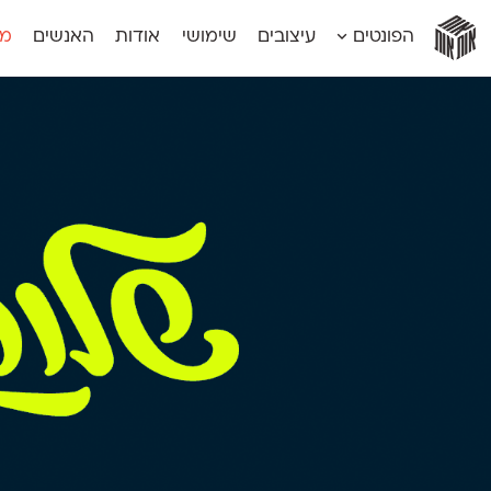
אות
אות
אות
אות
אות
הפונטים
עיצובים
שימושי
אודות
האנשים
מג
אות
אוונטה
אמביוולנטי קומפרסט
מוגרבי דיספל
אטלס
אמביוולנטי רחב
מוגרבי טקס
אינדקס
אנומליה
מכמורת
אינדקס מונו
אסימון דו־לשוני
מכמורת מעו
אלמוני
אפק
מקומי
אלמוני צר
בר־לב
נוילנד
אמביוולנטי נורמל
גלוריה
סטנגה
אמביוולנטי צר
לוי
סינופסיס