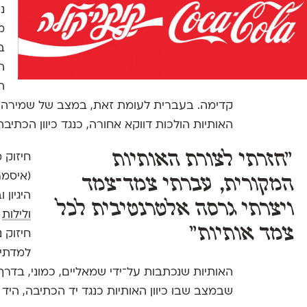
נ
מ
ב
הל
ה
קדימה. בעברית לעומת זאת, במצב של שמירה על כ
האותיות הולכות דווקא אחורה, כנגד כיוון הכתיבה
״חזרתי לצורת האותיות
חיזוק 
(איסמר
המקורית, עברתי צמד־צמד
היגיון
ויצרתי גרסה אלטרנטיבית לכל
ולילות
ה
צמד אותיות״
חיזוק 
למדתי 
האותיות שנכתבות על־ידי שמאליים, כמוני, בדרך־כ
שבמצב שבו כיוון האותיות כנגד יד הכתיבה, היד