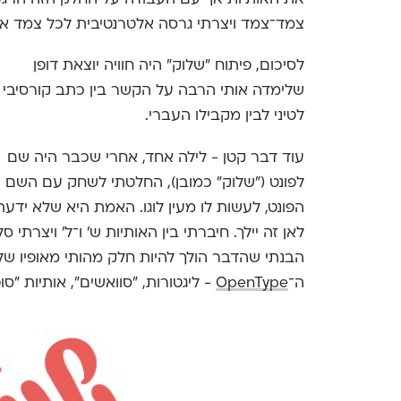
צמד־צמד ויצרתי גרסה אלטרנטיבית לכל צמד אות
לסיכום, פיתוח ״שלוק״ היה חוויה יוצאת דופן
שלימדה אותי הרבה על הקשר בין כתב קורסיבי
לטיני לבין מקבילו העברי.
עוד דבר קטן - לילה אחד, אחרי שכבר היה שם
לפונט (״שלוק״ כמובן), החלטתי לשחק עם השם 
הפונט, לעשות לו מעין לוגו. האמת היא שלא ידעת
לאן זה יילך. חיברתי בין האותיות ש׳ ו־ל׳ ויצרתי
הבנתי שהדבר הולך להיות חלק מהותי מאופיו של
ה־
OpenType
- ליגטורות, ״סוואשים״, אותיות ״סו