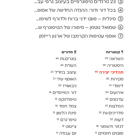
23 טרנדים טיפוגרפיים בעיצוב גרפי עברי, ועוד אחד לשנה הבאה
בכל דור ודור: ההגדה החדשה של אסופה, מהדורת 2026
סיגלית – פונט ידני ברוח ולדורף לשימוש חופשי
שמואל גוטמן – סיפורו של הטיפוגרף שמאחורי גופני מיקרוסופט, כפי שנחשף בארכיון של נינתו
אוסף עטיפות הקרמבו של ארנון רייזמן
קטגוריות
מדורים
השראה
בוגרים.ות
66
311
היסטוריה
השו״ת
44
141
תהליכי יצירה
עיצוב בחו"ל
23
95
סקירות
האוסף שלי
21
82
לימודִי
גיבאווייז
20
51
אירועים
דור המייסדים
16
50
עדכונים
טיפולינקס
15
49
המלצות
צמד חמד
14
47
מדריכים/ות
פינת הלשון
13
32
דעות
טיפו־גרם
12
32
לגזור ולשמור
צ׳יטוט
12
18
פונטים חינמיים
יום עבודה
11
17