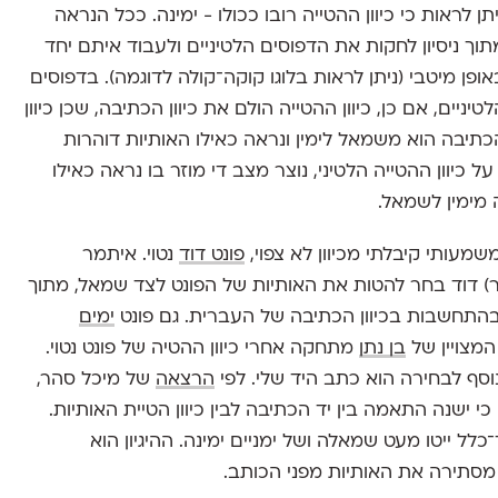
יתן לראות כי כיוון ההטייה רובו ככולו - ימינה. ככל הנראה
תוך ניסיון לחקות את הדפוסים הלטיניים ולעבוד איתם יחד
אופן מיטבי (ניתן לראות בלוגו קוקה־קולה לדוגמה). בדפוסים
טיניים, אם כן, כיוון ההטייה הולם את כיוון הכתיבה, שכן כיוון
כתיבה הוא משמאל לימין ונראה כאילו האותיות דוהרות
יוון ההטייה הלטיני, נוצר מצב די מוזר בו נראה כאילו
 מימין לשמאל.
משמעותי קיבלתי מכיוון לא צפוי,
פונט דוד
נטוי. איתמר
) דוד בחר להטות את האותיות של הפונט לצד שמאל, מתוך
 ובהתחשבות בכיוון הכתיבה של העברית. גם פונט
ימים
מצויין של
בן נתן
מתחקה אחרי כיוון ההטיה של פונט נטוי.
נוסף לבחירה הוא כתב היד שלי. לפי
הרצאה
של מיכל סהר,
כי ישנה התאמה בין יד הכתיבה לבין כיוון הטיית האותיות.
לל ייטו מעט שמאלה ושל ימניים ימינה. ההיגיון הוא
 מסתירה את האותיות מפני הכותב.