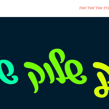
זין אות־אות־אות
חדש
חדש
יי
פלוני
קארמה
חדש
ט
פלוני יד
קדם סנס
פלוני מעוגל
קדם סריף
פונ
גל
פלוני צר
קרוואן
בואו 
מטרי
פעמון
שלוק
הפ
פריימריז
תעמולה
פרנק־רי
פרנק־רי צר