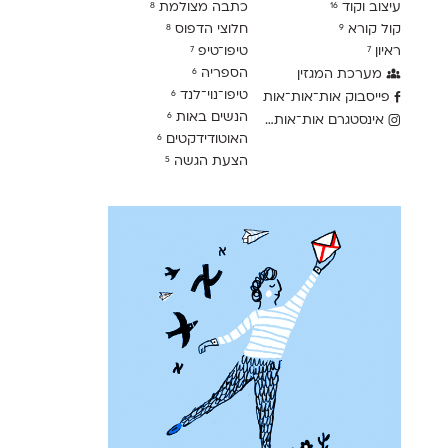
עיצוב וקוד
כתבה מצולמת
8
16
קול קורא
חלוצי הדפוס
8
9
ראיון
טיפו־טיפ
7
7
הספריה
מערכת המגזין
6
טיפו־נוי־לנד
6
פייסבוק אות־אות־אות
הנשים באות
6
אינסטגרם אות־אות־אות
האוטודידקטים
6
הצעת הגשה
5