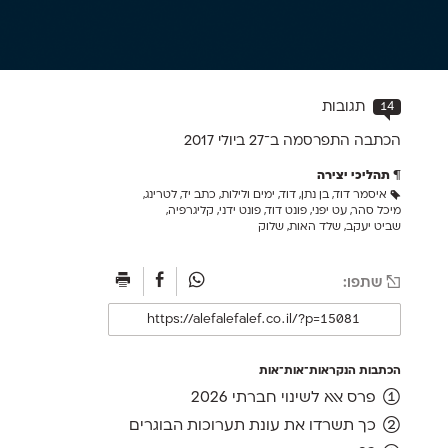
14
תגובות
הכתבה התפרסמה ב־27 ב
יולי 2017
תהליכי יצירה
איסמר דוד
,
בן נתן
,
דוד
,
ימים ולילות
,
כתב יד
,
לטרינג
,
מיכל סהר
,
עט יפני
,
פונט דוד
,
פונט ידני
,
קליגרפיה
,
שביט יעקב
,
שלד האות
,
שלוק
שתפו:
הכתבות הנקראות־אות־אות
פרס אאא לשינוי חברתי 2026
כך תשרדו את עונת תערוכות הבוגרים