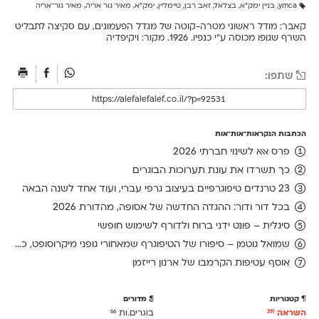
ymca
,
בניין ימק״א
,
בצלאל
,
זאב רבן
,
טיימליין
,
ימק״א
,
מאיר גור אריה
,
מאיר גור־אריה
קאבר: מודל ראשוני מטרה-קוטה של מגדל הפעמונים, עם סקיצה לתבליט
השרף שגופו מכוסה ע"י כנפיו. 1926. מקור: ויקיפדיה
שתפו:
הכתבות הנקראות־אות־אות
פרס אאא לשינוי חברתי 2026
כך תשרדו את עונת תערוכות הבוגרים
23 טרנדים טיפוגרפיים בעיצוב גרפי עברי, ועוד אחד לשנה הבאה
בכל דור ודור: ההגדה החדשה של אסופה, מהדורת 2026
סיגלית – פונט ידני ברוח ולדורף לשימוש חופשי
שמואל גוטמן – סיפורו של הטיפוגרף שמאחורי גופני מיקרוסופט, כפי שנחשף בארכיון של נינתו
אוסף עטיפות הקרמבו של ארנון רייזמן
קטגוריות
מדורים
השראה
בוגרים.ות
66
311