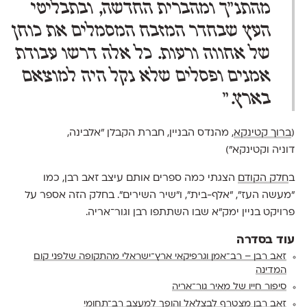
מהתנ"ך ומהברית החדשה, ובתבליטי
העץ שבחדר המזבח המסמלים את כוחן
של אחווה ורעות. כל אלה דרשו עבודת
אמנים ופסלים שלא נקל היה למוצאם
בארץ."
(
ברוך קטינקא
, מהנדס הבניין, חברת הקבלן "אלבינה,
דוניה וקטינקא")
ב
חלק הקודם
הצגתי כמה ספרים אותם עיצב זאב רבן, כמו
"מעשה העז", "אלף-בית", ו"שיר השירים". בחלק הזה אספר על
פרויקט בניין ימק"א שבו השתתפו רבן וגור־אריה.
עוד בסדרה
זאב רבן – רב־אמן וגרפיקאי ארץ־ישראלי מהתקופה שלפני קום
המדינה
סיפור חייו של מאיר גור־אריה
זאב רבן מצטרף לבצלאל והופך למעצב רב־תחומי