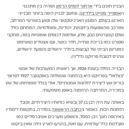
הבניין תוכנן בידי
ארתור לומיס הרמון
(שהיה בין מתכנני
ה
אמפייר סטייט בילדינג
), ונחשב לבניין היפה ביותר מבנייני
הארגון בעולם. הסגנון הארכיטקטוני שלו נטוע בשורשי המרחב,
ומורכב מהשפעות ביזנטיות, יהודיות, ומוסלמיות. המתחם כולל
אולם קונצרטים קטן, מלון, אולמות לכנסים ואמנויות במה, מתקני
ספורט כמו בריכת שחייה, חדר כושר, וגם אצטדיון (ששימש
כמגרשן הביתי של קבוצות בית"ר ירושלים והפועל ירושלים,
ונהרס לטובת פרויקט נדל"ני).
הבנייה החלה בשנת 1926, אך ראשית המעורבות של אנשי
"בצלאל" בפרויקט היא בהזמנה שנשלחה באוקטובר 1927 לפרופ'
בוריס שץ ליצירת "חלונות אמנותיים". אולי בגלל מומחיותו של שץ
במכירה, התרחבה ההזמנה באופן משמעותי.
באותה עת היה רבן בן 37 ובשיא כוחותיו היצירתיים, וקיבל
הזמנות רבות. כאמור ב
כתבה הראשונה
בסדרה, בתקופת לימודיו
באירופה חונך רבן כפסל, והושפע מערכים אוניברסליים כמו
סובלנות כלל־עולמית. עם זאת, בהגיעו לארץ גילה שאין ביקוש