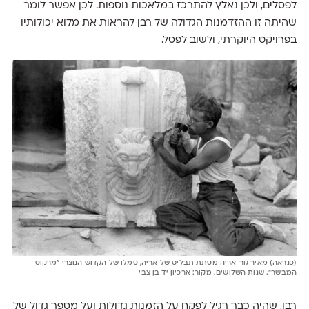
לפסלים, ולכן נאלץ להתרכז במלאכות נוספות. לכן אפשר לומר
שהיתה זו ההזדמנות הגדולה של רבן להראות את מלוא יכולותיו
בפרויקט היוקרתי, ולשוב לפסל.
(כנראה) מאיר גור־אריה מסתת תבליט של אריה, סמלו של הקדוש הנוצרי "מרקוס
המבשר". שנות השלושים. מקור: ארכיון יד בן צבי
רבן, שהיה כבר רגיל לפקח על הזמנות גדולות ועל מספר גדול של