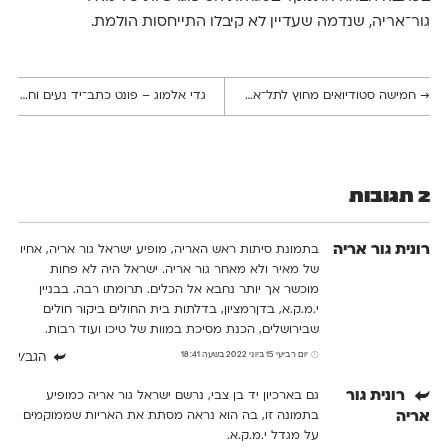
גור־אריה, שנדמה שעדיין לא קיבלו התייחסות הולמת.
→
חמישה סטודיואים מחוץ לתל־אביב ששווה לעבוד בהם
גדי אלמוג – פונט כתב־יד נעים וחינני לשימוש חופשי
2 תגובות
רונית גור אריה
בתמונת סיתות ראש האריה, מופיע ישראל גור אריה, אחיו
של מאיר ולא מאחר גור אריה. ישראל היה לא פחות
מוכשר אך יותר נחבא אל הכלים. תרומתו רבה. בבניין
י.מ.ק.א, בדןרמציון, בדלתות בית החולים ביקור חולים
שבירושלים, הכנת מסיכת במוות של טיכו ועוד רבות.
יום רביעי 15 ביוני 2022 בשעה 18:41
הגב/י
רונית גור
גם בארכיון יד בן צבי, נרשם ישראל גור אריה כמופיע
אריה
בתמונה זו, בה הוא נראה מסתת את האריות שממוקמים
על מגדל י.מ.ק.א.