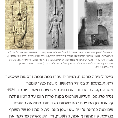
משמאל לימין: שירטוט בקנה מידה 1:1 של תבליט השרף שגוף ומעטר את מגדל ימק"א
בירושלים. 1931. מקור ויקיפדיה; מודל לתבליט השרף, 1931 שבו נחשף פלג גופו העליון.
מקור: ויקיפדיה; תבליט השרף בצורתו הסופית. גובה: 4.8 מ'. צלם: ז'ראר אלון. מקור:
זאב רבן - סימבוליסט עברי / מוזיאון תל אביב לאמנות (בשיתוף עם יד יצחק
בן־צבי), 2001.
כיאה ליצירה מרכזית, הציורים עברו כמה וכמה גרסאות שאפשר
לראות בתמונות: במודל הראשוני משנת 1926 שנוצר
מטרה-קוטה כיסו כנפיו את גופו. חמש שנים מאוחר יותר ב־1931
נגלה פלג גופו העליון, ושרטוט בקנה מידה הוכן על קרטון ונתלה
על אחד מן הבניינים להתרשמות הלקוחות. בתוצאה הסופית
שבוצעה כנראה ע"י יהושע ישפן באבן גיר, כוסה גופו של השרף
בגלימה. פיו פתוח ("וְאָמַר, קָדוֹשׁ..."), וידו השמאלית מחזיקה את