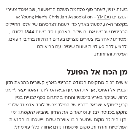
בשנת 1917, לאחר סוף מלחמת העולם הראשונה, שב איגוד צעירי
הנוצרים (Young Men's Christian Association -
YMCA
או
בקיצור ה-Y), לפעול בארץ כדי לענות לצרכיהם של אלפי החיילים
הבריטים שכבשו את ירושלים. הארגון נוסד בשנת 1844 בלונדון,
ומטרתו לאחד בין צעירים נוצרים בערים הגדולות ברחבי העולם,
ולהציע להם פעילויות שונות שיטיבו עם בריאותם
הפיסית והרוחנית.
מן הכח אל הפועל
אישים רבים מתקופת המנדט הבריטי בארץ קשורים בהבאת חזון
הבניין אל הפועל, אך את המימון הביא המיליונר האמריקאי ג'יימס
ג'רווי, שביקר בארץ ב־1920 והתחייב לתרום כסף לבניית בניין
קבע לימק"א ישראל. דבריו של הפילדמרשל לורד אדמונד אלנבי
נחקקו בכניסה לבניין, ומתארים את החזון שהביא להקמתו: "מי
יתן ויהיה זה מקום שתשרור בו אווירת שלום ויישכחו בו הקנאות
הפוליטיות והדתיות. מקום שיטפח ויקדם אחווה כלל־עולמית".