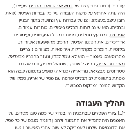
עובדים (כמו בפרויקטים של
כסא אליהו וארון הברית
שעיצב),
היה עתה אחראי על פיקוח העבודה של כל עבודות הפיסול (שאת
רובן עיצב בעצמו), וגם על עבודות עץ ונחושת בתוך הבניין
ובחזיתו. הוא עיצב לוחות תבליט פיסוליים, כותרות עמודים,
אפריזים
, דלת עץ מגולפת, מפות במגדל הפעמונים, ועיטורים
אדריכליים. את הסגנון הפיסולי הרכיב מהשפעות אשוריות,
ביזנטיות, חומרים מקתדרלות אירופאיות, מציורים נוצריים
מהרנסאנס. כאמור – הוא לא עמל לבדו, ונעזר בחבריו מבצלאל:
מאיר גור־אריה
, בתיה לישנסקי, שמואל מלניק, וכנראה גם
סטודנטים מבצלאל. גור־אריה (כנראה) מופיע בתמונה שבה הוא
מסתת בתשומת לב תבליט יפהפה עם פסל של אריה, סמלו של
הקדוש הנוצרי "מרקוס המבשר".
תהליך העבודה
"[...] ציורי הפסלים שבתכנית היו בגודל של כמה סנטימטרים. על
האמנים היה להגדיל את התמונה ולהכין דוגמה מגבס של כל פסל.
את הדוגמאות שלחנו לאמריקה לאישור. אחרי האישור ניגשו