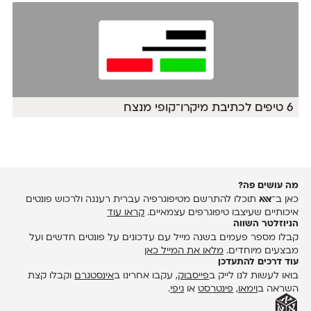
6 טיפים לכתיבת מיקרו־קופי מנצח
מה עושים פה?
כאן ב־
אאא
תוכלו להתרשם מטיפוגרפיה עברית רעננה ולרכוש פונטים
איכותיים שעיצבו טיפוגרפים עצמאיים.
קראו עוד
הניוזלטר השווה
קבלו מספר פעמים בשנה מייל עם עדכונים על פונטים חדשים ועל
מבצעים מיוחדים.
מלאו את המייל כאן
עוד דרכים להתעדכן
בואו לעשות לנו לייק ב
פייסבוק
, עקבו אחרינו ב
אינסטגרם
וקבלו קצת
השראה ב
וימאו
,
פינטרסט
או
גיפי
.