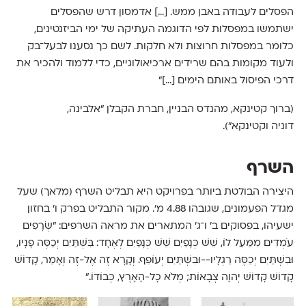
הפסלים לעבודה באבן ממש. [...] אדמסון דרש שהפסלים
ישתמשו במפסלות לפי הדוגמה העתיקה של ימי הביזנטינים,
כלומר במפסלות חרוצות ולא חלקות. לשם כך נסענו לבעל־בק
ולעוד מקומות בהם שרידים ארכיאולוגיים, כדי ללמוד ולהכיר את
דרכי הפיסול באותם הימים [...]"
(ברוך קטינקא, מהנדס הבניין, חברת הקבלן "אלבינה,
דוניה וקטינקא").
השרף
היצירה הבולטת ביותר בפרויקט היא תבליט השרף (מלאך) שעל
מגדל הפעמונים, שגובהו 4.88 מ'. מקור התבליט בפרק ו' בחזון
ישעיהו, בפסוקים ב' ו־ג' המתארים את מראה השרפים: "שְׂרָפִים
עֹמְדִים מִמַּעַל לוֹ, שֵׁשׁ כְּנָפַיִם שֵׁשׁ כְּנָפַיִם לְאֶחָד: בִּשְׁתַּיִם יְכַסֶּה פָנָיו,
וּבִשְׁתַּיִם יְכַסֶּה רַגְלָיו--וּבִשְׁתַּיִם יְעוֹפֵף. וְקָרָא זֶה אֶל-זֶה וְאָמַר, קָדוֹשׁ
קָדוֹשׁ קָדוֹשׁ יְהוָה צְבָאוֹת; מְלֹא כָל-הָאָרֶץ, כְּבוֹדוֹ."