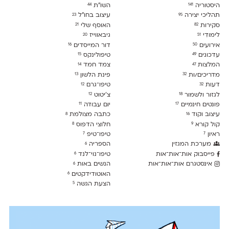
היסטוריה
השו״ת
44
141
תהליכי יצירה
עיצוב בחו"ל
23
95
סקירות
האוסף שלי
21
82
לימודִי
גיבאווייז
20
51
אירועים
דור המייסדים
16
50
עדכונים
טיפולינקס
15
49
המלצות
צמד חמד
14
47
מדריכים/ות
פינת הלשון
13
32
דעות
טיפו־גרם
12
32
לגזור ולשמור
צ׳יטוט
12
18
פונטים חינמיים
יום עבודה
11
17
עיצוב וקוד
כתבה מצולמת
8
16
קול קורא
חלוצי הדפוס
8
9
ראיון
טיפו־טיפ
7
7
מערכת המגזין
הספריה
6
פייסבוק אות־אות־אות
טיפו־נוי־לנד
6
אינסטגרם אות־אות־אות
הנשים באות
6
האוטודידקטים
6
הצעת הגשה
5