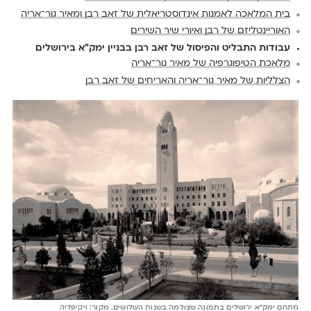
בית המלאכה לאמנות אינדוסטריאלית של זאב רבן ומאיר גור־אריה
האוריינטליזם של רבן ואיורי שיר השירים
עבודות התבליט והפיסול של זאב רבן בבניין ימק״א בירושלים
מלאכת הטיפוגרפיה של מאיר גור־אריה
הצלליות של מאיר גור־אריה והאריחים של זאב רבן
מתחם ימק"א ירושלים בתמונה שצולמה בשנות השלושים. מקור: ויקיפדיה