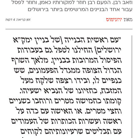
וזאב רבן. הפעם רבן חוזר למקורותיו כאמן, וחוזר לפסל
עבור אחד הבניינים המרשימים ביותר בירושלים
מאת
ירונימוס
זמן קריאה:
4 דקות
"עם ראשית הבנייה [של בניין ימק"א
ירושלים] החילנו לטפל גם בעבודות
הפיסול המרובות בבניין. מלאך השרף
הגדול הצופה ממגדל הפעמונים, שש
כנפיים לו, ובידו רצפה שלקח מעל
המזבח, כחזיונו של הנביא ישעיהו.
קומתו כחמישה מטרים ורוחבו כשניים
וחצי מטרים. או האישה עם כדה על
ראשה ועשרות הכותרות של העמודים
עם תבליטים שרעיונותיהם לקוחים