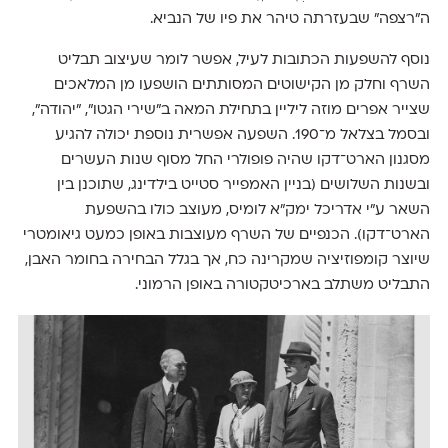
ה"רצפה" שבעזרתה טיהר את פיו של הנביא.
נוסף להשפעות הכתובות לעיל, אפשר לומר שעיצוב תבליט
השרף וחלק מן הקישוטים המסותתים הושפעו מן המלאכים
שצייר אפרים מוזה ליליין בתחילת המאה ב"שירי הגטו", "יהודה",
ובסמל בצלאל מ־190. השפעה אפשרית נוספת יכולה להגיע
מסגנון הארט־דקו שהיה פופולרי החל מסוף שנות העשרים
ובשנות השלושים (בניין האמפייר סטייט בילדינג, שתוכנן בין
השאר ע"י אדריכל ימק"א לומיס, מעוצב כולו בהשפעת
הארט־דקו). הכנפיים של השרף מעוצבות באופן כמעט גיאומטרי
שיוצר קומפוזיציה שמקרינה כח, אך בגלל הבחירה בחומר האבן,
התבליט משתלב בארכיטקטורה באופן הרמוני.