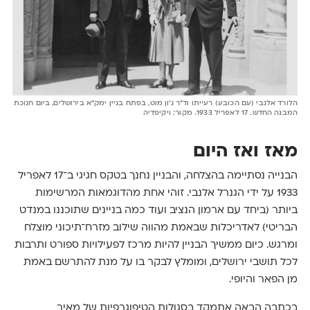
הלורד אלנבי (עם הכובע) רעייתו וד"ר ג'ון מוט, בפתח בניין ימק"א בירושלים, ביום חנוכת
המבנה החדש. 17 לאפריל 1933. מקור: ויקיפדיה
מאז ואז היום
הבנייה נסתיימה בהצלחה, והבניין נחנך בטקס חגיגי ב־17 לאפריל
1933 על ידי הגנרל אלנבי. זוהי אחת מהדוגמאות המרשימות
ביותר (ביחד עם ארמון הנציב ועוד כמה בניינים שתוכננו במנדט
הבריטי) לאדריכלות שבאמת מהווה שילוב מזרח־תיכוני מוצלח
ומרגש. כיום ממשיך הבניין להיות מרכז לפעילויות ספורט ותרבות
לכל תושבי ירושלים, ומומלץ לבקר בו על מנת להתרשם באמת
מן הפאר והיופי.
בכתבה הבאה אתמקד בסגולות הטיפוגרפיות של מאיר