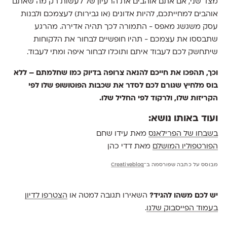
מצד שני, אם אתם אוהבים את הרעיון של לעשות רק מה שאתם
אוהבים למחייתכם, להיות אדונים (או גבירות) לעצמכם ולבנות
עסק משגשג מאפס - התמורה לכך תהיה אדירה. מהרגע
שתבססו את עצמכם - תהיו חופשיים לבחור את הלקוחות
שיתחשק לכם לעבוד איתם ותוכלו לבחור איפה ומתי לעבוד.
וכך, תהפכו את חייכם להנאה צרופה בדיוק כמו שחלמתם – ללא
בוס מלחיץ שגורם לכם לסדר את שכבות הפוטושופ שלו לפי
הקריזות שלו, ולרקוד לפי החליל שלו.
ועוד באותו נושא:
בשבחו של הפרילאנס
מאת עידו שחם
הפורטפוליו המושלם
מאת דדי כהן
מבוסס על כתבה שפורסמה ב־
Creativebloq
יש לכם משהו להגיד?
השאירו תגובה למטה או
הצטרפו לדיון
בעמוד הפייסבוק שלנו
.