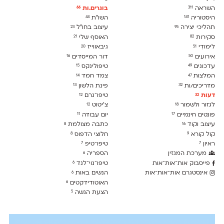
השראה
בוגרים.ות
66
311
היסטוריה
השו״ת
44
141
תהליכי יצירה
עיצוב בחו"ל
23
95
סקירות
האוסף שלי
21
82
לימודִי
גיבאווייז
20
51
אירועים
דור המייסדים
16
50
עדכונים
טיפולינקס
15
49
המלצות
צמד חמד
14
47
מדריכים/ות
פינת הלשון
13
32
דעות
טיפו־גרם
12
32
לגזור ולשמור
צ׳יטוט
12
18
פונטים חינמיים
יום עבודה
11
17
עיצוב וקוד
כתבה מצולמת
8
16
קול קורא
חלוצי הדפוס
8
9
ראיון
טיפו־טיפ
7
7
מערכת המגזין
הספריה
6
פייסבוק אות־אות־אות
טיפו־נוי־לנד
6
אינסטגרם אות־אות־אות
הנשים באות
6
האוטודידקטים
6
הצעת הגשה
5