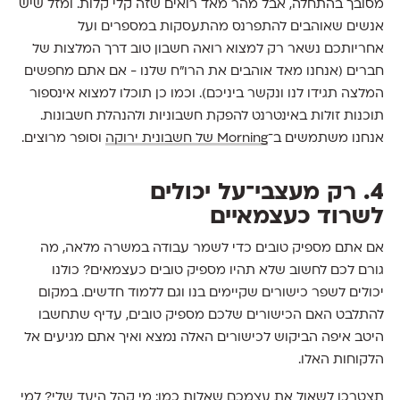
מסובך בהתחלה, אבל מהר מאד רואים שזה קלי קלות. ומזל שיש
אנשים שאוהבים להתפרנס מהתעסקות במספרים ועל
אחריותכם נשאר רק למצוא רואה חשבון טוב דרך המלצות של
חברים (אנחנו מאד אוהבים את הרו"ח שלנו - אם אתם מחפשים
המלצה תגידו לנו ונקשר ביניכם). וכמו כן תוכלו למצוא אינספור
תוכנות זולות באינטרנט להפקת חשבוניות ולהנהלת חשבונות.
אנחנו משתמשים ב־
Morning של חשבונית ירוקה
וסופר מרוצים.
4. רק מעצבי־על יכולים
לשרוד כעצמאיים
אם אתם מספיק טובים כדי לשמר עבודה במשרה מלאה, מה
גורם לכם לחשוב שלא תהיו מספיק טובים כעצמאים? כולנו
יכולים לשפר כישורים שקיימים בנו וגם ללמוד חדשים. במקום
להתלבט האם הכישורים שלכם מספיק טובים, עדיף שתחשבו
היטב איפה הביקוש לכישורים האלה נמצא ואיך אתם מגיעים אל
הלקוחות האלו.
תצטרכו לשאול את עצמכם שאלות כמו: מי קהל היעד שלי? למי