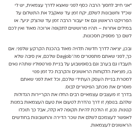
"אני חייב לחסוך הרבה כסף לפני שאצא לדרך עצמאית, יש לי
שכ"ד וחשבונות לשלם, יקח זמן עד שאקבל את התשלום על
הפרויקט הראשון וגם אז יעבור הרבה זמן עד שהצ'ק יגיע". או
במילים אחרות – תהיו מרוששים לתקופה ארוכה מאוד ואין לכם
לשם כך מספיק חסכונות.
ובכן, יציאה לדרך חדשה תלויה מאוד בהכנת הקרקע שלפני. אם
כך, לפני שאתם מתפטרים מה־Dayjob שלכם, אין סיבה שלא
תעבדו גם בערב וגם בסופשבוע על בניית פורטפוליו שתהיו גאים
בו, מציאת הלקוחות הראשונים והקרבת כל זמן פנוי
למטרת בניית העסק העתידי שלכם, וכל זאת לפני שאתם
מוסרים את מכתב הפיטורים לבוס.
בדרך זו מעצבים עצמאיים רבים החלו את הקריירות הגדולות
שלהם. בנוסף, זו דרך נהדרת לטעום את טעם העצמאות במנות
קטנות. נכון, זו הולכת להיות תקופה לא קלה, אבל כך תוכלו
לאפשר לעצמכם לשלם את שכר הדירה והחשבונות בחודשים
הראשונים לעצמאות.