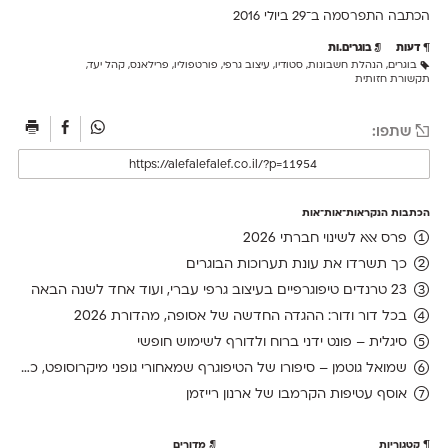
הכתבה התפרסמה ב־29 ב
יולי 2016
דעות
בוגרים.ות
בוגרים
,
הנהלת חשבונות
,
סטודיו
,
עיצוב גרפי
,
פורטפוליו
,
פרילאנס
,
קהל יעד
,
תקשורת חזותית
שתפו:
הכתבות הנקראות־אות־אות
פרס אאא לשינוי חברתי 2026
כך תשרדו את עונת תערוכות הבוגרים
23 טרנדים טיפוגרפיים בעיצוב גרפי עברי, ועוד אחד לשנה הבאה
בכל דור ודור: ההגדה החדשה של אסופה, מהדורת 2026
סיגלית – פונט ידני ברוח ולדורף לשימוש חופשי
שמואל גוטמן – סיפורו של הטיפוגרף שמאחורי גופני מיקרוסופט, כפי שנחשף בארכיון של נינתו
אוסף עטיפות הקרמבו של ארנון רייזמן
קטגוריות
מדורים