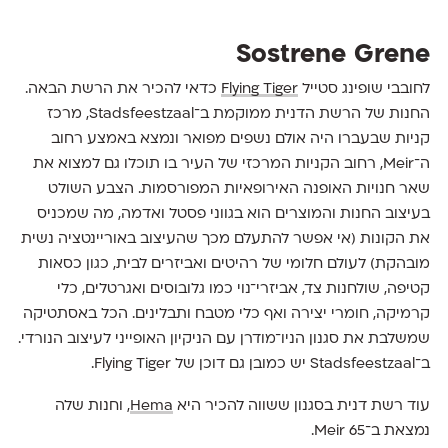
Sostrene Grene
לחובבי שופינג סטייל
Flying Tiger
כדאי להכיר את הרשת הבאה.
החנות של הרשת הדנית ממוקמת ב־Stadsfeestzaal, מרכז
קניות שבעברו היה אולם נשפים מפואר ונמצא באמצע רחוב
ה־Meir, רחוב הקניות המרכזי של העיר בו תוכלו גם למצוא את
שאר חנויות האופנה האירופאיות המפורסמות. הצבע השולט
בעיצוב החנות והמוצרים הוא בגווני פסטל ואדמה, מה שמכניס
את הקונות (אי אפשר להתעלם מכך שהעיצוב באוריינטציה נשית
מובהקת) לעולם חלומי של רהיטים ואביזרים לבית, כגון כסאות
קטיפה, שולחנות צד, אביזרי־נוי כמו גלובוסים ואגרטלים, כלי
קרמיקה, חומרי יצירה ואף כלי מטבח ותבלינים. הכל באסתטיקה
שמשלבת את סגנון הניו־מודרן עם הניקיון האופייני לעיצוב הנורדי.
ב־Stadsfeestzaal יש כמובן גם דוכן של Flying Tiger.
עוד רשת דנית בסגנון ששווה להכיר היא
Hema
, וחנות שלה
נמצאת ב־Meir 65.