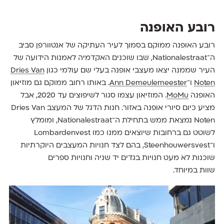
רובע האופנה
רובע האופנה ממוקם בסמוך לעיר העתיקה של אנטוורפן סביב
ה־Nationalestraat, שבו שוכנים האקדמיה לאמנות הידועה של
העיר שממנה יצאו מעצבי אופנה בעלי שם עולמי כגון
Dries Van
Noten
ו־
Ann Demeulemeester
. באותו רחוב ממוקם גם מוזיאון
האופנה
MoMu
. המוזיאון עצמו סגור לשיפוצים עד 2020, אבל
מציע כיום סיורי אופנה באזור. חנות הדגל של המעצב Dries Van
Noten נמצאת ממש בתחילת ה־Nationalestraat, ומומלץ
לשוטט גם ברחובות שיוצאים ממנו כמו Lombardenvest
ו־Steenhouwersvest, בהם לצד חנויות המעצבים היוקרתיות
שוכנות לא מעט חנויות בגדים יד שניה וחנויות ספרים
שוות במיוחד.