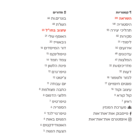
קטגוריות
מדורים
השראה
בוגרים.ות
66
311
היסטוריה
השו״ת
44
141
תהליכי יצירה
עיצוב בחו"ל
23
95
סקירות
האוסף שלי
21
82
לימודִי
גיבאווייז
20
51
אירועים
דור המייסדים
16
50
עדכונים
טיפולינקס
15
49
המלצות
צמד חמד
14
47
מדריכים/ות
פינת הלשון
13
32
דעות
טיפו־גרם
12
32
לגזור ולשמור
צ׳יטוט
12
18
פונטים חינמיים
יום עבודה
11
17
עיצוב וקוד
כתבה מצולמת
8
16
קול קורא
חלוצי הדפוס
8
9
ראיון
טיפו־טיפ
7
7
מערכת המגזין
הספריה
6
פייסבוק אות־אות־אות
טיפו־נוי־לנד
6
אינסטגרם אות־אות־אות
הנשים באות
6
האוטודידקטים
6
הצעת הגשה
5