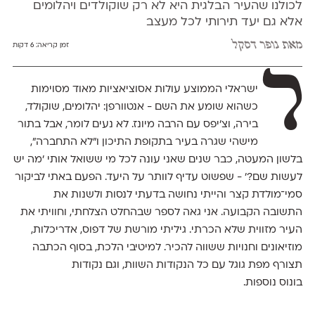
לכולנו שהעיר הבלגית היא לא רק שוקולדים ויהלומים
אלא גם יעד תירותי לכל מעצב
מאת
נופר דסקל
זמן קריאה:
6 דקות
ל
ישראלי הממוצע עולות אסוציאציות מאוד מסוימות
כשהוא שומע את השם - אנטוורפן: יהלומים, שוקולד,
בירה, וצ'יפס עם הרבה מיונז. לא נעים לומר, אבל בתור
מישהי שגרה בעיר בתקופת התיכון ו״לא התחברה״,
בלשון המעטה, כבר שנים שאני עונה לכל מי ששואל אותי 'מה יש
לעשות שם?' - שפשוט עדיף לוותר על היעד. הפעם באתי לביקור
סמי־מולדת קצר והייתי נחושה בדעתי לנסות ולשנות את
התשובה הקבועה. אני גאה לספר שבהחלט הצלחתי, וחוויתי את
העיר מזווית שלא הכרתי. גיליתי מורשת של דפוס, אדריכלות,
מוזיאונים וחנויות ששווה להכיר. למיטיבי הלכת, בסוף הכתבה
תצורף מפת גוגל עם כל הנקודות השוות, וגם נקודות
בונוס נוספות.