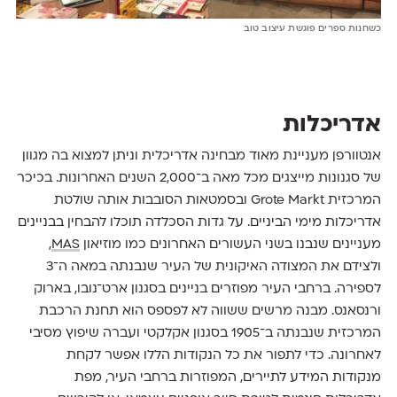
כשחנות ספרים פוגשת עיצוב טוב
אדריכלות
אנטוורפן מעניינת מאוד מבחינה אדריכלית וניתן למצוא בה מגוון
של סגנונות מייצגים מכל מאה ב־2,000 השנים האחרונות. בכיכר
המרכזית Grote Markt ובסמטאות הסובבות אותה שולטת
אדריכלות מימי הביניים. על גדות הסכלדה תוכלו להבחין בבניינים
מעניינים שנבנו בשני העשורים האחרונים כמו מוזיאון
MAS
,
ולצידם את המצודה האיקונית של העיר שנבנתה במאה ה־3
לספירה. ברחבי העיר מפוזרים בניינים בסגנון ארט־נובו, בארוק
ורנסאנס. מבנה מרשים ששווה לא לפספס הוא תחנת הרכבת
המרכזית שנבנתה ב־1905 בסגנון אקלקטי ועברה שיפוץ מסיבי
לאחרונה. כדי לתפור את כל הנקודות הללו אפשר לקחת
מנקודות המידע לתיירים, המפוזרות ברחבי העיר, מפת