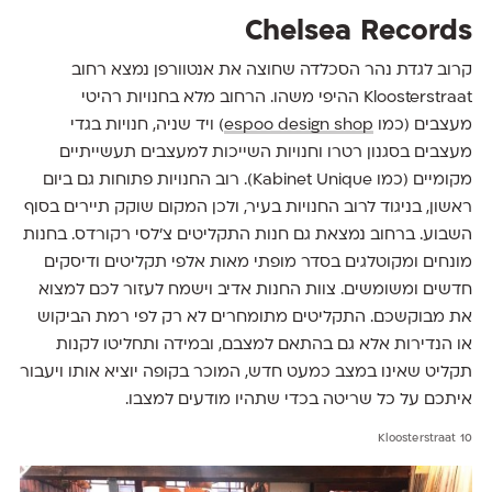
Chelsea Records
קרוב לגדת נהר הסכלדה שחוצה את אנטוורפן נמצא רחוב
Kloosterstraat ההיפי משהו. הרחוב מלא בחנויות רהיטי
מעצבים (כמו
espoo design shop
) ויד שניה, חנויות בגדי
מעצבים בסגנון רטרו וחנויות השייכות למעצבים תעשייתיים
מקומיים (כמו Kabinet Unique). רוב החנויות פתוחות גם ביום
ראשון, בניגוד לרוב החנויות בעיר, ולכן המקום שוקק תיירים בסוף
השבוע. ברחוב נמצאת גם חנות התקליטים צ׳לסי רקורדס. בחנות
מונחים ומקוטלגים בסדר מופתי מאות אלפי תקליטים ודיסקים
חדשים ומשומשים. צוות החנות אדיב וישמח לעזור לכם למצוא
את מבוקשכם. התקליטים מתומחרים לא רק לפי רמת הביקוש
או הנדירות אלא גם בהתאם למצבם, ובמידה ותחליטו לקנות
תקליט שאינו במצב כמעט חדש, המוכר בקופה יוציא אותו ויעבור
איתכם על כל שריטה בכדי שתהיו מודעים למצבו.
Kloosterstraat 10