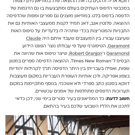
דווקא אליה ולהקים בה את ההוצאה שלו. במוזיאון ניתן לצפות
במכבשי הדפוס העתיקים בעולם ומתבצעות בו גם הדגמות של
הדפסה בדפוס בלט. במוזיאון מוצגים גם ספרים ומפות שהדפיסה
ההוצאה. פלנטין אגב, דאג תמיד לקנות ממעצבי האותיות גם את
התבניות והמטריצות בכדי שתהיה לו בלעדיות על טיפוס האות
שעיצבו עבורו. בין המעצבים שעבד איתם היה
Claude
Garamont
, הטיפוגרף שעל פי עבודתו נוצר הפונט הידוע
Garamond
ו־
Robert Granjon
, שיצר טיפוס אות שהיווה את
הבסיס ל־Times New Roman. ההוצאה הדפיסה ספרים במגוון
שפות, ואפילו בעברית! בין היתר הדפיסה תנ״ך לקהילות יהודיות
בצפון אפריקה, ולכן אותיות העופרת העבריות במקום מעוצבות
דווקא בסגנון כתב ספרדי ולא אשכנזי. בנוסף מתקיימות במקום
תערוכות הדפסים מתחלפות של אמנים עכשוויים.
חשוב לדעת:
כל המוזיאונים בעיר סגורים בימי שני, לכן כדאי
לתכנן את הלו״ז השבועי שלכם בעיר בהתאם.