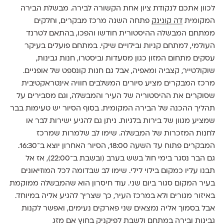
לכוון אתכם לנקודת ציון אחת הקשורה לבירה. מבשלת הבירה
המקומית
דה קונינק
פתחה השנה מרכז מבקרים, וחלקים
ממתחם המבשלה ההיסטורית חודשו והפכו, בהתאם לטרנד
העולמי, למתחם קניות ובילויים שיקי. במתחם פועלים בעיקר
עסקים מתחום המזון כגון מסעדות וביסטרו, חנות גבינות,
שוקולטייר, קצביה ומאפיה, אבל גם חנות קונספט של אופניים.
מרכז המבקרים מציע סיורים המשלבים חוויה אינטראקטיבית
שסוקרים את ההיסטוריה של העיר והמבשלה, וגם מסבירים על
תהליך ההכנה של הבירה המקומית. בסוף הסיור יש טעימות בבר
שמציע מגוון של בירות בלגיות. ניתן גם להגיע ישירות לבר או
לחנות המזכרות של המבשלה. שימו לב שלמרות שמרכז
המבקרים פתוח עד השעה 18:00, הסיור האחרון יוצא ב־16:30.
גם הבר נסגר בימי חול בשש בערב (ובשבת ב־22:00), אז אל
תבנו עליו כמקום בילוי לילי. שימו לב שבדומה לכל המוזיאונים
בעיר המקום סגור ביום שני. עוד חיסרון הוא שהמבשלה ממוקמת
באיזור מגורים ולא במרכז העיר, כך שצריך להגיע אליה במיוחד.
אבל בסמוך אליה נמצאים שני פארקים נעימים, ואפשר לקנות
גבינות ובירה במתחם ולשבת לפיקניק בחוץ אם מזג