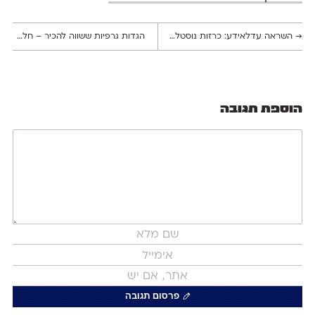
→
השראה עדלאידע: כרזות נוסטלגיות לכבוד פורים – חלק א׳
הגדות גרפיות ששווה להכיר – חלק ד׳
←
הוספת תגובה
פרסום תגובה