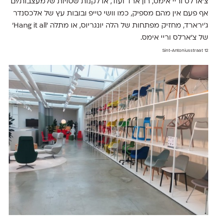
צ׳ארלס וריי אימס, רון ארד ועוד, או לקנות שטויות שלמעצבות/ים
אף פעם אין מהם מספיק, כמו וושי טייפ ובובות עץ של אלכסנדר
ג׳ירארד, מחזיק מפתחות של הלה יונגריוס, או מתלה 'Hang it all'
של צ׳ארלס וריי אימס.
Sint-Antoniusstraat 12