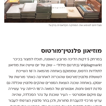
מצליחים לשמוע את המוזיקה הקלאסית ברקע?
מוזיאון פלנטין־מורטוס
במרחק 5 דקות הליכה מרובע האופנה, תוכלו למצור בכיכר
Vrijdagmarkt (בתרגום מילולי – שוק של יום שישי) את מוזיאון
לתולדות הדפוס, שממוקם באחוזה מהמאה ה־16 השייכת
לשושלת פלנטין־מורטוס שהוכרזה לאחרונה כאתר מורשת של
יונסקו. באחוזה שכנה הוצאת הספרים שהקים פלנטין שכללה גם
סדנת דפוס וחנות. אנטוורפן של המאה ה־16 הייתה עיר עשירה
עם מיקום אסטרטגי – העיר שוכנת על נהר הסכלדה, שהיוה
ערוץ מרכזי להעברת סחורות, ולכן בחר פלנטין הצרפתי לעבור