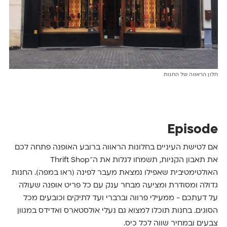
חלון הראווה של החנות
Episode
אם לטישת העיניים בחלונות הראווה ברובע האופנה פתחה לכם
את תאבון הקניות, תשמחו לגלות את ה־Thrift Shop
האולטימטיבית שאפילו נמצאת מעבר לפינה (ראו במפה). החנות
גדולה ומסודרת ומציעה מבחר ענק עם כל פריט אופנה שעולה
על דעתכם - ממעילי פרווה וברברי ועד לתיקים וכובעים מכל
הסוגים. בחנות תוכלו למצוא גם נעלי אולסטארס ואדידס במגוון
צבעים ובמחיר שווה לכל כיס.