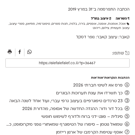
הכתבה התפרסמה ב־31 ב
מרץ 2019
השראה
עיצוב בחו"ל
אוכל
,
אומנות
,
אופנה
,
אופניים
,
בירה
,
בלגיה
,
חנות ספרים
,
טיפוגרפיה
,
מוזיאון
,
ספרי עיצוב
,
עיצוב תעשיתי
,
צילום
,
ריהוט
קאבר: עיצוב קאבר: נופר דסקל
שתפו:
הכתבות הנקראות־אות־אות
פרס אאא לשינוי חברתי 2026
כך תשרדו את עונת תערוכות הבוגרים
23 טרנדים טיפוגרפיים בעיצוב גרפי עברי, ועוד אחד לשנה הבאה
בכל דור ודור: ההגדה החדשה של אסופה, מהדורת 2026
סיגלית – פונט ידני ברוח ולדורף לשימוש חופשי
שמואל גוטמן – סיפורו של הטיפוגרף שמאחורי גופני מיקרוסופט, כפי שנחשף בארכיון של נינתו
אוסף עטיפות הקרמבו של ארנון רייזמן