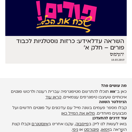
השראה עדלאידע: כרזות נוסטלגיות לכבוד
פורים – חלק א׳
ירונימוס
18.03.2019
מה עושים פה?
כאן ב־
אאא
תוכלו להתרשם מטיפוגרפיה עברית רעננה ולרכוש פונטים
איכותיים שעיצבו טיפוגרפים עצמאיים.
קראו עוד
הניוזלטר השווה
קבלו מספר פעמים בשנה מייל עם עדכונים על פונטים חדשים ועל
מבצעים מיוחדים.
מלאו את המייל כאן
עוד דרכים להתעדכן
בואו לעשות לנו לייק ב
פייסבוק
, עקבו אחרינו ב
אינסטגרם
וקבלו קצת
השראה ב
וימאו
,
פינטרסט
או
גיפי
.