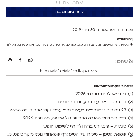
פרסום תגובה
הכתבה התפרסמה ב־30 ב
יוני 2019
היסטוריה
איטליה
,
הירוגליפים
,
יוון
,
כתב חרטומים
,
מצרים
,
נייר
,
סין
,
עיסת נייר
,
פבריאנו
,
פפירוס
,
צאי לון
שתפו:
הכתבות הנקראות־אות־אות
פרס אאא לשינוי חברתי 2026
כך תשרדו את עונת תערוכות הבוגרים
23 טרנדים טיפוגרפיים בעיצוב גרפי עברי, ועוד אחד לשנה הבאה
בכל דור ודור: ההגדה החדשה של אסופה, מהדורת 2026
סיגלית – פונט ידני ברוח ולדורף לשימוש חופשי
שמואל גוטמן – סיפורו של הטיפוגרף שמאחורי גופני מיקרוסופט, כפי שנחשף בארכיון של נינתו