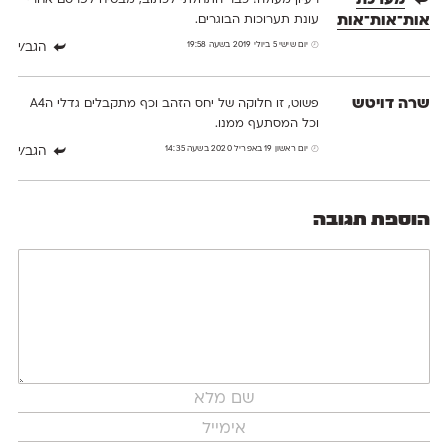
מערכת
רעיון מעולה! כבר התחלתי לכתוב, מבטיח לפרסם אחרי
אות־אות־אות
עונת תערוכות הבוגרים.
יום שישי 5 ביולי 2019 בשעה 19:58
הגב/י
שרה דויטש
פשוט, זו חלוקה של יחס הזהב וכף מתקבלים גדלי הA4
וכל המסתעף ממנו.
יום ראשון 19 באפריל 2020 בשעה 14:35
הגב/י
הוספת תגובה