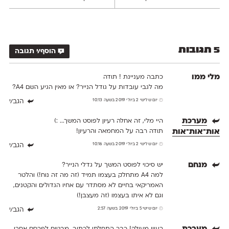
5 תגובות
הוסף/י תגובה
מלי ממו
כתבה מעניינת ! תודה
מה לגבי עובדות על גודל הנייר? או מאין הגיע השם A4?
יום שלישי 2 ביולי 2019 בשעה 10:13
הגב/י
מערכת
היי מלי, זה אחלה רעיון לפוסט המשך... :)
אות־אות־אות
תודה רבה על המחמאה והרעיון!
יום שלישי 2 ביולי 2019 בשעה 10:16
הגב/י
מנחם
יש סיכוי לפוסט המשך על גדלי הנייר?
למה A4 מתחלק בעצמו תמיד (זה מה זה נוח!) והלטר
האמריקאי בחיים לא מסתדר עם אחיו הגדולים והקטנים,
וגם לא איתו בעצמו (זה מעצבן!)
יום שישי 5 ביולי 2019 בשעה 2:57
הגב/י