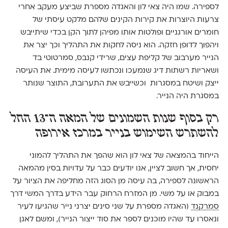
לספירה. שמו היה צאי לון והאגדה מספרת שביצע מעקב אחרי
צרעות היוצרות את קירות הקינים שלהם מלקט עיסתי של
חומרים אורגניים ופולטות אותו מפיהן לתוך הקן בכדי שיתייבש
ויהפוך לדופן חזקה. הוא ניסה לחקות את התהליך וכך יצר את
הנייר מערבוב של קליפת עצים, שרידי קנבס, סמרטוטי בד
ושאריות רשתות דיג שנמעכו ונכתשו לעיסה מימית. את העיסה
ייצק ושיטח במסגרות וכשייבש את התערובת, התוצר שנותר
במסגרת היה הנייר.
רק בסוף שנות השמונים של המאה ה־13 החל
להשתרש השימוש בנייר במרכז אירופה
הייחוד בהמצאה של צאי לון הוא שהפך את התהליך להמוני
יחסית, אך חשוב לציין, אנו יודעים כבר על עדויות בסין מהמאה
הראשונה לספירה, בה עיסה מן הסוג הזה מחליפה את הציור על
במבוק או על משי. מן המזרח הרחוק עבר הידע בדרך המשי דרך
סמרקנד
(האגדה מספרת על שני סינים יצרני נייר שהגיעו לעיר
ונאסרו עד שהיו מוכנים לספר את סוד ייצור הנייר), ומשם לאגן