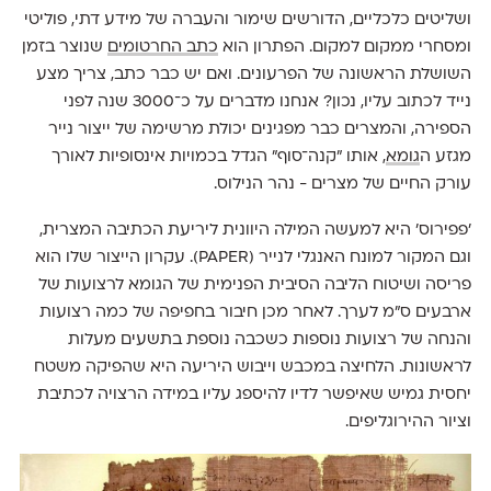
ושליטים כלכליים, הדורשים שימור והעברה של מידע דתי, פוליטי
ומסחרי ממקום למקום. הפתרון הוא
כתב החרטומים
שנוצר בזמן
השושלת הראשונה של הפרעונים. ואם יש כבר כתב, צריך מצע
נייד לכתוב עליו, נכון? אנחנו מדברים על כ־3000 שנה לפני
הספירה, והמצרים כבר מפגינים יכולת מרשימה של ייצור נייר
מגזע ה
גומא
, אותו "קנה־סוף" הגדל בכמויות אינסופיות לאורך
עורק החיים של מצרים - נהר הנילוס.
'פפירוס' היא למעשה המילה היוונית ליריעת הכתיבה המצרית,
וגם המקור למונח האנגלי לנייר (PAPER). עקרון הייצור שלו הוא
פריסה ושיטוח הליבה הסיבית הפנימית של הגומא לרצועות של
ארבעים ס"מ לערך. לאחר מכן חיבור בחפיפה של כמה רצועות
והנחה של רצועות נוספות כשכבה נוספת בתשעים מעלות
לראשונות. הלחיצה במכבש וייבוש היריעה היא שהפיקה משטח
יחסית גמיש שאיפשר לדיו להיספג עליו במידה הרצויה לכתיבת
וציור ההירוגליפים.