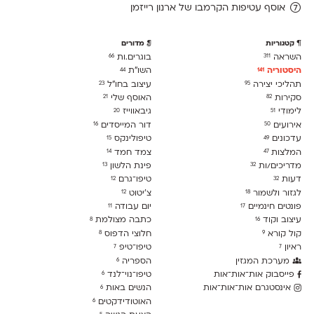
אוסף עטיפות הקרמבו של ארנון רייזמן
קטגוריות
מדורים
השראה
בוגרים.ות
66
311
היסטוריה
השו״ת
44
141
תהליכי יצירה
עיצוב בחו"ל
23
95
סקירות
האוסף שלי
21
82
לימודִי
גיבאווייז
20
51
אירועים
דור המייסדים
16
50
עדכונים
טיפולינקס
15
49
המלצות
צמד חמד
14
47
מדריכים/ות
פינת הלשון
13
32
דעות
טיפו־גרם
12
32
לגזור ולשמור
צ׳יטוט
12
18
פונטים חינמיים
יום עבודה
11
17
עיצוב וקוד
כתבה מצולמת
8
16
קול קורא
חלוצי הדפוס
8
9
ראיון
טיפו־טיפ
7
7
מערכת המגזין
הספריה
6
פייסבוק אות־אות־אות
טיפו־נוי־לנד
6
אינסטגרם אות־אות־אות
הנשים באות
6
האוטודידקטים
6