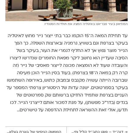
המוזיאון בעיר פבריאנו באיטליה המציג את תולדות הסטודיו
עד תחילת המאה ה־15 הוקמו כבר בתי ייצור נייר מחוץ לאיטליה
בעיקר בצרפת וגם בשוויץ, גרמניה ובארצות השפלה. כך הפך
הנייר מוצר נפוץ אך לא החליף לגמרי את העור, בעיקר בשל
הסיבה שעדיין הוא נחשב ליקר מפאת החומרים שנדרשו ליצורו
והעובדה שעוד לא הומצאה מכונה לייצור מאסיבי של נייר (זה
קרה רק במאה ה־18 בצרפת). בעוד בסין הנייר הוכן מעיסה
שברובה הייתה עשויה מקנבס ובמבוק כתוש, באירופה השתמשו
בעיקר בסמרטוטים. ישנה עדות של היסטוריון צרפתי המספר על
העניים בצרפת שתמיד החזיקו ברשותם שק סמרטוטים של
בגדים (בדר"כ מפשתן), על מנת למכור אותם לייצרני הנייר. לכו
תדעו, אולי זאת ההשראה לתחילת ההדפסה על טישרטים...
→
דנה־יד – פונט כתב־יד קליל וחינני לשימוש חופשי
הממשק הניסיוני של בוגרת בצלאל לבחינת פונטים פרמטריים