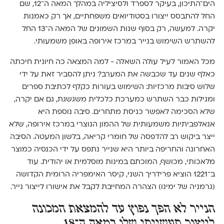
הים־התיכון, בעיקר לספרד ולסיציליה במהלך המאה ה־12, שם
החל להתבסס ייצורו בסטודיואים משפחתיים, אך רק כאמנות
יקרה. למעשה, רק בסוף שנות השמונים של המאה ה־13 החל
להשתרש השימוש בנייר במרכז אירופה באופן משמעותי.
מכל האמור לעיל עולה השאלה - למה המצאה כה חיונית חיכתה
כאלף שנים עד שכבשה את המערב? ניתן להסביר זאת על ידי
שלוש סיבות מרכזיות: השימוש בעורות כקלף לכתיבת ספרים
ומגילות כבר השתרש כמערכת כלכלית משגשגת, גם אם יקרה,
שלא הסכימה לאפשר כניסת מתחרים. סיבה נוספת היא
אנאלפביתיות משמעותית של ההמון הנוצרי במרכז אירופה, שלא
ייצר ביקוש רב להדפסה של חומרי קריאה, בלשון המעטה. הסיבה
האחרונה והחריפה ביותר היא שנייר נתפס על ידי הכנסיה כמוצר
מלאכותי, מכושף, המוכתם במינות מוסלמית או יהודית. עוד
ב־1221 הוציא פרידריך השני, קיסר האימפריה הרומית הקדושה
(גרמניה של ימינו) הצהרה המחייבת לקבל את אישורו לייצור נייר.
הנייר לא הפך נפוץ עד להמצאת המכונה
לייצור תעשייתי שלו במאה ה־18