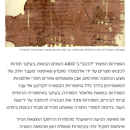
פואמה המהללת את הרקולס שנכתבה על פפירוס מהמאה השלישית לספירה
הפפירוס המשיך "לככב" ב־4200 השנים הבאות, בעיקר תודות
לכיבוש מצרים על ידי אלכסנדר מוקדון שאיפשר מעבר חלק של
מצע הכתיבה מחרסים, אבן ומשטחים אחרים חסרי אלסטיות
המאופיינים בדרך כלל בחומריות הקשורה לקרקע אל עבר
הפפירוס. במאות שלאחר הספירה, בעיקר באימפריה הרומית
ובימי הביניים, הפפירוס איבד את הבכורה לכתיבה על יריעות
העור, בדומה לספרי התורה שאנחנו מכירים מבתי הכנסת בימינו.
אז מאיפה הגיעה הישועה? מהמזרח הרחוק! המצאת הנייר
מיוחסת לפקיד סיני בקיסרות שושלת האן מהמאה השניה