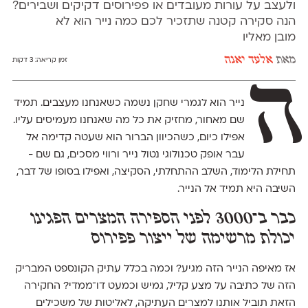
ולעצב על עורות מעובדים או פפירוסים דקיקים ושבירים?
הנה סקירה קטנה שתזכיר לכם כמה נייר הוא לא
מובן מאליו
מאת
אלעד יאנה
זמן קריאה:
3 דקות
ה
נייר הוא לגמרי שחקן נשמה כשאנחנו מעצבים. תמיד
שם מאחור, מחזיק את כל מה שאנחנו מעמיסים עליו.
אפילו כיום, כשהכיוון הברור הוא שעטה קדימה אל
עבר אופק טכנולוגי נטול נייר ורווי מסכים, גם שם -
תחילת הלימוד, השלב ההתחלתי, הסקיצה, ואפילו בסופו של דבר,
השיבה היא תמיד אל הנייר.
כבר ב־3000 לפני הספירה המצרים הפגינו
יכולת מרשימה של ייצור פפירוס
אז מאיפה הנייר הזה מגיע? וכמה בכלל עתיק הקונספט המבריק
הזה של כתיבה על מצע קליל, גמיש וכמעט דו־ממדי? החקירה
הזאת תוביל אותנו למצרים העתיקה, לאליטות של משכילים