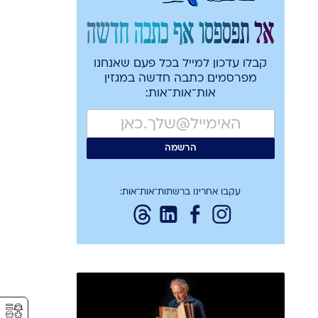
אל תפספסו אף כתבה חדשה
קבלו עדכון למייל בכל פעם שאנחנו
מפרסמים כתבה חדשה במגזין
אות־אות־אות:
עקבו אחרינו ברשתות־אות־אות:
⚥︎