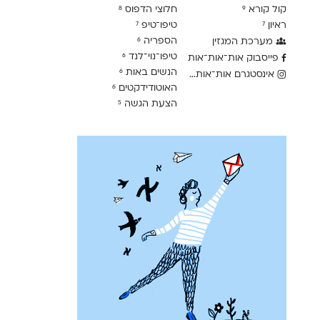
קול קורא
חלוצי הדפוס
8
9
ראיון
טיפו־טיפ
7
7
הספריה
מערכת המגזין
6
טיפו־נוי־לנד
6
פייסבוק אות־אות־אות
הנשים באות
6
אינסטגרם אות־אות־אות
האוטודידקטים
6
הצעת הגשה
5