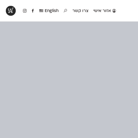
אזור אישי
צרו קשר
English
טים בפעולה
קטלוג להדפסה
טבלת השוואה
לראות עיצובים
לאלו שאוהבים לבחון
טבלה עם כל המאפיינים
פים שנעשו עם
פונטים על־גבי דף A4
של הפונטים שלנו זה
ונטים שלנו
לבן מולבן
לצד זה