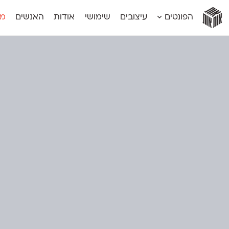
אות
אות
אות
אות
אות
הפונטים
עיצובים
שימושי
אודות
האנשים
מג
אות
אוונטה
אמביוולנטי קומפרסט
מוגרבי דיספל
אטלס
אמביוולנטי רחב
מוגרבי טקס
אינדקס
אנומליה
מכמורת
אינדקס מונו
אסימון דו־לשוני
מכמורת מעו
אלמוני
אפק
מקומי
אלמוני צר
בר־לב
נוילנד
אמביוולנטי נורמל
גלוריה
סטנגה
אמביוולנטי צר
לוי
סינופסיס