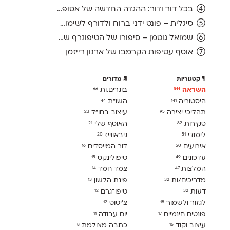
בכל דור ודור: ההגדה החדשה של אסופה, מהדורת 2026
סיגלית – פונט ידני ברוח ולדורף לשימוש חופשי
שמואל גוטמן – סיפורו של הטיפוגרף שמאחורי גופני מיקרוסופט, כפי שנחשף בארכיון של נינתו
אוסף עטיפות הקרמבו של ארנון רייזמן
קטגוריות
מדורים
השראה
בוגרים.ות
66
311
היסטוריה
השו״ת
44
141
תהליכי יצירה
עיצוב בחו"ל
23
95
סקירות
האוסף שלי
21
82
לימודִי
גיבאווייז
20
51
אירועים
דור המייסדים
16
50
עדכונים
טיפולינקס
15
49
המלצות
צמד חמד
14
47
מדריכים/ות
פינת הלשון
13
32
דעות
טיפו־גרם
12
32
לגזור ולשמור
צ׳יטוט
12
18
פונטים חינמיים
יום עבודה
11
17
עיצוב וקוד
כתבה מצולמת
8
16