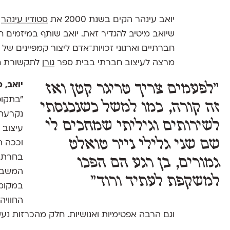
יואב עינהר הקים בשנת 2000 את
סטודיו עינהר
ל
שיואב מיטיב להגדיר זאת. יואב שותף במיזמים ח
חברתיים וארגוני זכויות־אדם ליצור קמפיינים של 
מרצה לעיצוב חברתי בבית ספר
גורן
לתקשורת חז
יואב, 
״לפעמים צריך טריגר קטן ואז
״בתקופ
זה קורה, כמו למשל כשנכנסתי
נקרעתי
לשירותים וגיליתי שמחכים לי
עיצוב 
שם שני גלילי נייר טואלט
וככה ה
בחרתי 
גמורים, בן רגע הם הפכו
המשבר 
למשקפת לעתיד ורוד״
במקומו
החוויה
וגם הרבה אפטימיות ואנושיות. חלק מהכרזות נעשו