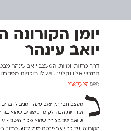
יומן הקורונה ה
יואב עינהר
דרך כרזות יומיות, המעצב יואב עינהר מב
החדש אליו נקלענו. ויש לו תוכניות מסקרנ
מאת
שי בן־ארי
כ
מעצב חברתי, יואב עינהר מגיב לדברים שק
אזרחיות הם חלק מהסיפורים שהוא בוחר 
שיואב יגיב בצורה שהוא מכיר היטב - עי
הקורונה. עד כה יואב פרסם מעל ל־50 כרזות המתארות את ההתמודדות שלו עם המצב החדש.