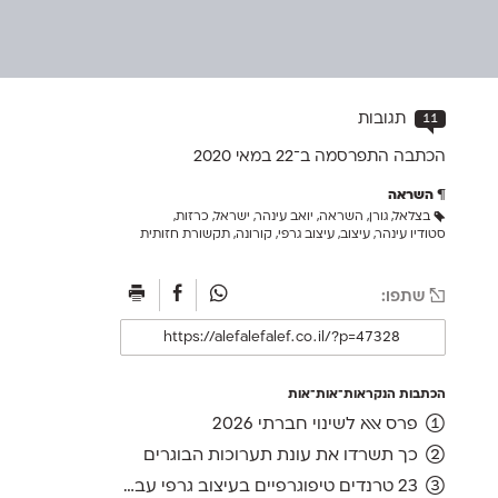
11
תגובות
הכתבה התפרסמה ב־22 ב
מאי 2020
השראה
בצלאל
,
גורן
,
השראה
,
יואב עינהר
,
ישראל
,
כרזות
,
סטודיו עינהר
,
עיצוב
,
עיצוב גרפי
,
קורונה
,
תקשורת חזותית
שתפו:
הכתבות הנקראות־אות־אות
פרס אאא לשינוי חברתי 2026
כך תשרדו את עונת תערוכות הבוגרים
23 טרנדים טיפוגרפיים בעיצוב גרפי עברי, ועוד אחד לשנה הבאה