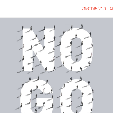
זין אות־אות־אות
חדש
חדש
יי
פלוני
קארמה
חדש
ט
פלוני יד
קדם סנס
פלוני מעוגל
קדם סריף
פונ
גל
פלוני צר
קרוואן
בואו 
מטרי
פעמון
שלוק
הפ
פריימריז
תעמולה
פרנק־רי
פרנק־רי צר