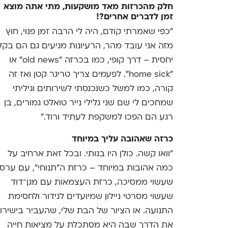
חלק מהכרזות מאד מושקעות, מתי אתה מוצא
זמן לדברים אחרים?!
״כפי שאמרתי קודם, היה לי הרבה זמן פנוי, חוץ
מזה אני עובד מהר, הרעיונות מגיעים גם הם בקל
יחסית – דרך קופי, כמו בכרזה "old news" או
"home sick". לפעמים צריך טריגר קטן ואז זה
קורה, כמו למשל כשנכנסתי לשירותים וגיליתי
שמחכים לי שם שני גלילי נייר טואלט גמורים, בן
רגע הם הפכו למשקפת לעתיד ורוד.״
כרזה שאהובה עליך במיוחד
״וואו קשה. כולן היו בנותי. ובכל זאת ארחיב על
כמה אהובות במיוחד – כרזת ה״תנוחי״, עם ערס
שעשוי ממסיכה, כרזת העצמאות עם מגן־דוד
שעשוי מסרטי ניילון שמיועדים לגידור ולחסימת
התנועה. או הציור של הבת שלי, שהעביר בישירו
את הדרך שבה היא מסתכלת על מציאות חייה