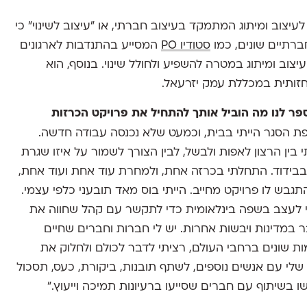
עיצוב ומיתוג המתמקד בעיצוב חברתי, או ״עיצוב לשינוי״ כי
ברתיים שונים, כמו
סטודיו PO
המסייע בהתנדבות לארגונים
עיצוב ומיתוג במטרה להשפיע ולחולל שינוי. בנוסף, הוא
ותית במכללת עמק יזרעאל.
ספר לנו מה הוביל אותך להתחיל את פרויקט הכרזות
ת הסגר הייתי בבית, וכמעט שלא נכנסה עבודה חדשה.
 בין הרצון לאפות ולבשל, לבין הצורך לשמור על איזו שגרת
בבידוד. התחלתי בכרזה אחת, ולמחרת עוד אחת ועוד אחת,
תגבש לו פרויקט מחייב. הייתי בוס מאד תובעני כלפי עצמי.
לעצב בשפה בינלאומית כדי לתקשר עם קהל שחווה את
במדינות ויבשות אחרות. יש לי חברות וחברים שחיים
ת שונים ברחבי העולם, רציתי לדבר לכולם ולחלוק את
 שלי עם אנשים נוספים, לשתף תובנות, ביקורת, כעס, תסכול
 בשיתוף עם חברים שסייעו ברעיונות תמיכה וייעוץ.״