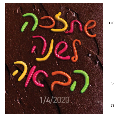
ות
ל
ת