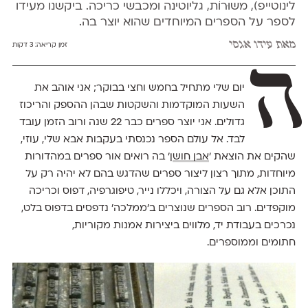
לינוטייפ), משוּרוֹת, גליוטינה ומכבשי כריכה. ביקשנו מעידו
לספר על הספרים המיוחדים שהוא יוצר בה.
מאת
עידו אגסי
זמן קריאה:
3 דקות
ה
יום שלי מתחיל בחמש וחצי בבוקר; אני אוהב את
השעות המוקדמות והשקטות שבהן ההספק והריכוז
גדולים. אני יוצר ספרים כבר 22 שנה ורוב הזמן עובד
לבד. אל עולם הספר נכנסתי בעקבות אבא שלי, עוזי,
שהקים את הוצאת ׳
אבן חוש
ן׳ בה רואים אור ספרים במהדורות
מיוחדות, מתוך רצון ליצור ספרים שהדגש בהם לא יהיה רק על
התוכן אלא גם על הצורה, ויכללו נייר, טיפוגרפיה, דפוס וכריכה
מוקפדים. רוב הספרים שנוצרים ב׳ממלכה׳ נדפסים בדפוס בלט,
נכרכים בעבודת יד, מלווים ביצירות אמנות מקוריות,
חתומים וממוספרים.