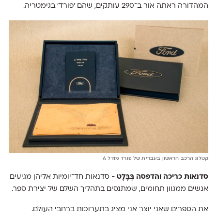
המהדורה ראתה אור ב־290 עותקים, שהם ׳פורד׳ בגימטריה.
קטלוג הרכב הראשון בעברית של פורד מודל A
סדנאות כריכה והדפסה בְּבֶּלֶט
- סדנאות חד־יומיות אליהן מגיעים
אנשים ממגוון תחומים, שמתנסים בתהליך השלם של יצירת ספר.
את הספרים שאני יוצר אני מציג בתערוכות ברחבי העולם.