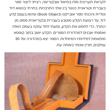
לקראת תערוכת סולו בסיאול שבקוריאה, רציתי ליצור ספר
בעברית וקוראנית כגשר בין שתי התרבויות. בחרתי בנושא דוד
וגוליית והכנתי ספר אובייקט (Book Object) שהוא בעצם קלע
דוד. על רצועת הקלע מוטבע בעברית ובקוריאנית פסוק מן
התנ״ך. כדי לחמש את הקלע, נסעתי לתל עזקה בעמק האלה
ואספתי אבנים למהדורת הספרים. הקלע יושב בתוך קופסא
מותאמת למידותיו המיוחדות. הספר יצא במהדורה של 30
עותקים, מניין שנותי באותה עת.