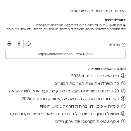
הכתבה התפרסמה ב־8 ב
יולי 2016
תהליכי יצירה
אבן חושן
,
אותיות
,
גליוטינה
,
דפוס
,
דפוס בֶּלֶט
,
הממלכה
,
טיפוגרפיה
,
יריד הספרים הבינלאומי
,
כריכה
,
מלאכת יד
,
מסדרה
,
משורה
,
נייר
,
ספרים
,
עידו אגסי
,
רוני סומק
שתפו:
הכתבות הנקראות־אות־אות
פרס אאא לשינוי חברתי 2026
כך תשרדו את עונת תערוכות הבוגרים
23 טרנדים טיפוגרפיים בעיצוב גרפי עברי, ועוד אחד לשנה הבאה
בכל דור ודור: ההגדה החדשה של אסופה, מהדורת 2026
סיגלית – פונט ידני ברוח ולדורף לשימוש חופשי
שמואל גוטמן – סיפורו של הטיפוגרף שמאחורי גופני מיקרוסופט, כפי שנחשף בארכיון של נינתו
אוסף עטיפות הקרמבו של ארנון רייזמן