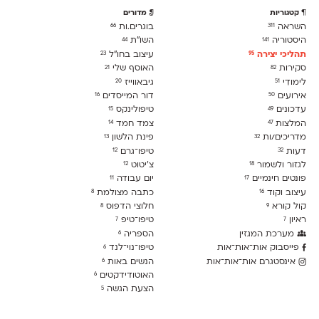
קטגוריות
מדורים
השראה
בוגרים.ות
66
311
היסטוריה
השו״ת
44
141
תהליכי יצירה
עיצוב בחו"ל
23
95
סקירות
האוסף שלי
21
82
לימודִי
גיבאווייז
20
51
אירועים
דור המייסדים
16
50
עדכונים
טיפולינקס
15
49
המלצות
צמד חמד
14
47
מדריכים/ות
פינת הלשון
13
32
דעות
טיפו־גרם
12
32
לגזור ולשמור
צ׳יטוט
12
18
פונטים חינמיים
יום עבודה
11
17
עיצוב וקוד
כתבה מצולמת
8
16
קול קורא
חלוצי הדפוס
8
9
ראיון
טיפו־טיפ
7
7
מערכת המגזין
הספריה
6
פייסבוק אות־אות־אות
טיפו־נוי־לנד
6
אינסטגרם אות־אות־אות
הנשים באות
6
האוטודידקטים
6
הצעת הגשה
5