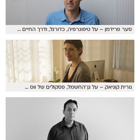
סער פרידמן – על טיפוגרפיה, כדורגל, ודרך החיים
...
נורית קוניאק – על גן־החשמל, פסקולים של ווס
...