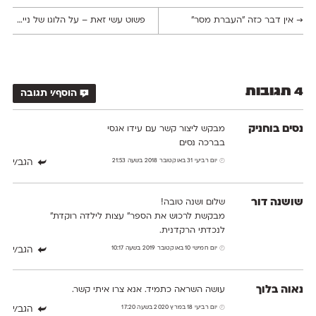
→
אין דבר כזה ״העברת מסר״
פשוט עשי זאת – על הלוגו של נייקי
←
4 תגובות
הוסף/י תגובה
נסים בוחניק
מבקש ליצור קשר עם עידו אגסי
בברכה נסים
יום רביעי 31 באוקטובר 2018 בשעה 21:53
הגב/י
שושנה דור
שלום ושנה טובה!
מבקשת לרכוש את הספר״ עצות לילדה רוקדת״
לנכדתי הרקדנית.
יום חמישי 10 באוקטובר 2019 בשעה 10:17
הגב/י
נאוה בלוך
עושה השראה כתמיד. אנא צרו איתי קשר.
יום רביעי 18 במרץ 2020 בשעה 17:20
הגב/י