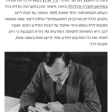
בעזרת המעצב הגרמני־הולנדי
גרד ארנץ
בעשרות כרזות שנתלו
במוזיאון לחברה ולכלכלה
בוינה, ולאחר מכן בתערוכה נודדת בכל
העולם הקומוניסטי, החל משנת 1925. כאמור, על מנת לייצג
נתונים כלכליים מורכבים ו"משעממים" הוחלט ליצור שפה פשוטה
ותקשורתית באופן גרפי שתקל על הבנת המידע היבש. מעבר
לכך, היא התאימה לתפיסה המדעית של ניורת הקובעת כי ניתן
לאחד את כל המדעים למדע אחד ולייצג אותו בשפה אחת,
מובנת לכל.