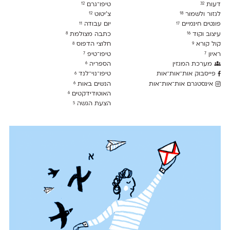
דעות
טיפו־גרם
12
32
לגזור ולשמור
צ׳יטוט
12
18
פונטים חינמיים
יום עבודה
11
17
עיצוב וקוד
כתבה מצולמת
8
16
קול קורא
חלוצי הדפוס
8
9
ראיון
טיפו־טיפ
7
7
מערכת המגזין
הספריה
6
פייסבוק אות־אות־אות
טיפו־נוי־לנד
6
אינסטגרם אות־אות־אות
הנשים באות
6
האוטודידקטים
6
הצעת הגשה
5