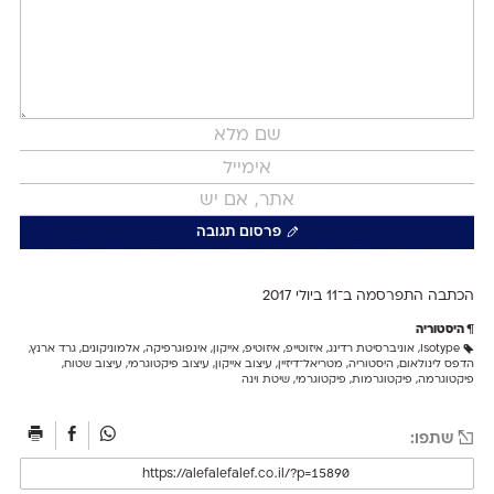
פרסום תגובה
הכתבה התפרסמה ב־11 ב
יולי 2017
היסטוריה
Isotype
,
אוניברסיטת רדינג
,
איזוטייפ
,
איזוטיפ
,
אייקון
,
אינפוגרפיקה
,
אלמוניקונים
,
גרד ארנץ
,
הדפס לינולאום
,
היסטוריה
,
מטריאל־דיזיין
,
עיצוב אייקון
,
עיצוב פיקטוגרמי
,
עיצוב שטוח
,
פיקטוגרמה
,
פיקטוגרמות
,
פיקטוגרמי
,
שיטת וינה
שתפו: