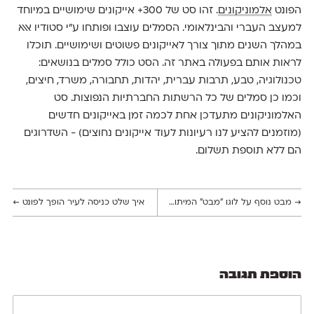
הפונט
אלמוניקונים
. זהו סט של 300+ אייקונים שימושיים במיוחד
למעצב העברי והבינלאומי. הסמלים עוצבו ופותחו ע"י סטודיו אאא
במהלך השנים מתוך צורך לאייקונים פשוטים ושימושיים. תוכלו
לראות אותם בפעולה באתר זה. הסט כולל סמלים בנושאים:
טכנולוגיה, טבע, תרבות עברית, יהדות, תחבורה, משרד, חיצים,
וכמו כן סמלים של כל הרשתות החברתיות הנפוצות. סט
האלמוניקונים מתעדכן אחת לכמה זמן באייקונים חדשים
(מוזמנים להציע לנו רעיונות לעוד אייקונים נחוצים) - השדרוגים
הם ללא תוספת תשלום.
→
מבט נוסף על לוגו ״מבט״ המיתולוגי
איך שלט כניסה לעיר הופך לפונט
←
הוספת תגובה