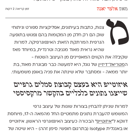
מאת
אלעד יאנה
זמן קריאה:
2 דקות
מ
צגות, כתבות בעיתונים, אפליקציות ספורט וניתוחי
שוק הם רק חלק מן המקומות בהם נפגוש בתופעה
הגרפית המרתקת הזאת: האינפוגרפיקה. למרות
שהיא נראית מאוד מגניבה וטרנדית, במיוחד מאז
שקיבלה את הקווים המאפיינים מן העיצוב השטוח -
ה
מטריאל־דיזיין
של גוגל, היא למעשה כבר מבוגרת מאוד, בת
יותר ממאה - ומסתבר שלא שינתה את פניה באופן משמעותי.
איזוטייפ היא בעצם קבוצת סמלים גרפיים
שייצגו נתונים כלכליים בהקשר מרקסיסטי
למרות שניתן להבחין בצורות שונות של עיצוב גרפי
המשמש להעברת נתונים מתמטיים החל מהמאה ה-17, מיוחסת
דווקא ל"
איזוטייפ
" הבכורה כעיצוב האינפוגרפי הראשון. איזוטייפ
או באנגלית Isotype (בתרגום חופשי: סימן זהה) - היא שיטה של