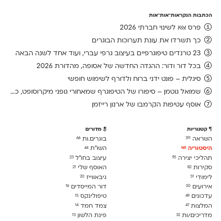
הכתבות הנקראות־אות־אות
פרס אאא לשינוי חברתי 2026
כך תשרדו את עונת תערוכות הבוגרים
23 טרנדים טיפוגרפיים בעיצוב גרפי עברי, ועוד אחד לשנה הבאה
בכל דור ודור: ההגדה החדשה של אסופה, מהדורת 2026
סיגלית – פונט ידני ברוח ולדורף לשימוש חופשי
שמואל גוטמן – סיפורו של הטיפוגרף שמאחורי גופני מיקרוסופט, כפי שנחשף בארכיון של נינתו
אוסף עטיפות הקרמבו של ארנון רייזמן
קטגוריות
מדורים
השראה
בוגרים.ות
66
311
היסטוריה
השו״ת
44
141
תהליכי יצירה
עיצוב בחו"ל
23
95
סקירות
האוסף שלי
21
82
לימודִי
גיבאווייז
20
51
אירועים
דור המייסדים
16
50
עדכונים
טיפולינקס
15
49
המלצות
צמד חמד
14
47
מדריכים/ות
פינת הלשון
13
32