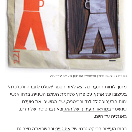
גלופת לינולאום מימין ומשמאל האייקון שעוצב ע"י ארנץ
מתוך לוחות התערוכה יצא לאור הספר 'אטלס לחברה ולכלכלה'
בעיצובו של ארנץ. עם פרוץ מלחמת העולם השנייה, ברחו אנשי
צוות התערוכה להולנד ובריטניה, שם המשיכו את פועלם
שנשמר ב
מוזיאון העירוני של האג
ובאוניברסיטה של רדינג
באנגליה עד היום.
ברוח העיצוב הפיקטוגרמי של
איזוטייפ
ובהשראתה נוצר גם