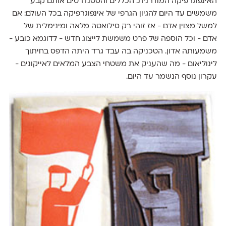
האינפוגרפיקה המודרנית. הכללים והסטנדרטים אותם קבע
משמשים עד היום להגיון הגרפי של אינפוגרפיקה בכל העולם: אם
למשל מצוין אדם - אז זוהי רק סילואטה מלאה ומינימלית של
אדם - וכל הוספה של פרט משמשת לייצוג חדש - לדוגמא כובע -
משמעותה אדון. הטכניקה בה עבד גרד היתה הדפס בחיתוך
לינוליאום - מה שהעניק את משטחי הצבע המלאים לאייקונים -
עקרון נוסף הנשמר עד היום.