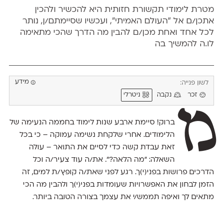
מטרת לימודי תקשורת חזותית היא להכשיר ולהכין
אתכן/ם אל ״העולם האמיתי״, ועכשיו שסיימתם/ן, נותר
לכל אחד ואחת מכן/ם להבין מה הדרך שהכי מתאימה
לו.ה להמשיך בה
מידע
לשון פנייה:
זכר
נקבה
ניטרלי
מ
ברוק! סיימת ארבע שנות לימוד בחממה הנעימה של
הלימודים. אחרי שלקחת נשימה עמוקה – כי בכל
זאת עבדת קשה כדי לסיים את התואר – עולה
השאלה: ״מה הלאה?״. את/ה עוד צעיר/ה וכל
הדרכים פרושות בפני(י)ך. רגע לפני שאת/ה קופץ/ת למים, זה
הזמן לבחון את האפשרויות שעומדות בפני(י)ך ולהבין מה הכי
מתאים לך ואיפה תממש/י את עצמך בצורה הטובה ביותר.