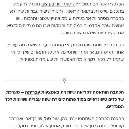
הכלכלי והכל. אם תמשיך/י
לתואר שני בעיצוב
תוכל/י להעמיק
בתכנים שלמדת בתואר הראשון, לחקור וליצור עבודות שהן לא
בהכרח מסחריות אך בעלות עומק ועניין עיצובי ותרבותי. יש
אנשים שהם אקדמיים במהותם והמקום שבו הם מצליחים לבטא
את היצירתיות שלהם בצורה טובה.
רק תזכור/י שמתישהו תצטרך/י להתמודד עם השאלה מה עושים
אחרי הלימודים. אז אחרי שתסיים/י את כל התארים שלך כדאי
שתחזור/י לכאן לקרוא מה האפשרויות שעומדות בפני(י)ך.
הכתבה הותאמה לקריאה שיוויונית באמצעות
עבריתה
– מערכת
של כלים טיפוגרפיים בקוד פתוח ליצירת שפה עברית שוויונית לכל
המגדרים.
בהכנת הכתבה השתתפו יונתן כהן, אור סגל, שי בן־ארי ואברהם
קורנפלד. תודה לחן אלוני, ניר טובר, אמנון אילוז, נופר דסקל ונדב