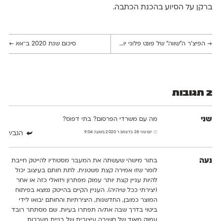
ברקן על הסיוע בהכנת הכתבה.
→
הפיצ׳ר ה״שווה״ של פונט פלוני יודע להציג מילים מפוצלות בלשון נקבה או זכר
סיכום שנת 2020 ב־אאא
←
2 תגובות
שני
מה עם משרדי הפרסום? בתי דפוס?
יום שני 28 בדצמבר 2020 בשעה 9:04
הגב/י
נעה
בתור מישהי שעשתה את המעבר מסטודיו להייטק חייבת
לומר שזו אמירה קצת פשטנית. לתת חותם בעיצוב יכול
להיות עניין קצת יותר עמוק מפתרון ויזואלי כזה או אחר
(יצירתי ככל שיהיה). העניין הקיים בהייטק נמצא בפיתוח
המוצר כמובן, החדשנות, היצירתיות והחותם יבואו לידי
ביטוי בדרך שבה את/ה תפתרו בעיות. שם מסתתר רובד
עמוק מאוד של חשיבה עיצובית של בניית מערכות