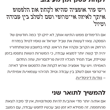
לקחת פסק זמן מעיצוב
ויש עוד אופציה שהיא לקחת את הלפטופ
איתך לאיזה אי־טרופי ושם לשלב בין עבודה
וטיול
אם הלימודים ממש התישו אותך, לא יזיקו לך כמה חודשים של
הפסקה. צא/י לעשות את שביל ישראל או טוס/י לטיול במזרח
הרחוק או הקרוב ונקה/י את הראש. קח/י בחשבון שכשתחזור/י
יהיה לך קשה יותר למצוא עבודה, כי המשרות השוות נתפסו בזמן
שטיילת, אבל תמיד תוכל/י להיות פרילנסר/ית, שזה החלום
האמיתי. ויש עוד אופציה שהיא לקחת את הלפטופ איתך לאיזה
אי־טרופי ושם לשלב בין עבודה וטיול. תהיה/י עצמאי/ת אמיתי/ת
–
נווד/ת דיגיטלי/ת
.
להמשיך לתואר שני
אם את/ה יותר מדי אוהב/ת להיות סטודנט/ית, אין לך סיבה לצאת
מהחממה. זה ממילא לא זמן טוב עכשיו לחפש עבודה, עם המצב