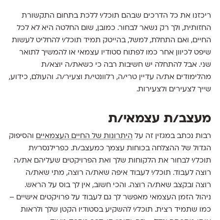
ריכזנו את כל הדרכים שבהם תוכל/י ללכת בתחום התקשורת
החזותית, ולך רק נשאר לבחור. כמובן, שום החלטה היא לא לכל
החיים, ואם התחלת, למשל, בהייטק תמיד תוכל/י להחליט לעשות
שיפט לכיוון אחר כמו לפתוח סטודיו עצמאי או להמשיך לתואר
שני. אבל להתחלה יש חשיבות רבה כי כשאת/ה יוצא/ת
מהלימודים את/ה עדיין טרי/ה, רלוונטי/ת וצעיר/ה. והעולם, כידוע,
שייך לצעירים ולצעירות.
מעצב/ת עצמאי/ת
רבות נכתב במגזין זה על
היתרונות של החיים העצמאיים
והסיפוק
הגדול של ההצלחה בכוחות עצמך כמעצב/ת. כפרילנסר/ית
תוכל/י לבחור את הלקוחות שלך ואת הפרויקטים שעליהם את/ה
רוצה לעבוד. תוכל/י לעבוד איפה שאת/ה רוצה, מתי שאת/ה
רוצה ובקצב שאת/ה רוצה. והכי חשוב, אין לך בוס על הראש.
ניהול הזמן העצמאי מאפשר לך גם לעבוד על פרויקטים אישיים –
כמו שתמיד רצית. תוכל/י להשקיע בסטודיו הקטן שלך ולראות