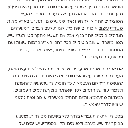
ומשימות מוגדרות מראש. מזל שעיצוב הוא מקצוע מבוקש
ואפשר לבחור מבין משרדי עיצוב/פרסום רבים. מובן שאם פני(י)ך
מוּעדות לנתיב הזה, את/ה תעדיפ/י לעבוד במשרדי העיצוב
המוצלחים יותר, או לחלופין אלה שמשלמים יותר. יש בארץ מאות
משרדי
עיצוב
איכותיים שתוכל/י לנסות לעבוד בהם. המשרדים
הגדולים בולטים יותר בנוף, אבל אם תעש/י מחקר קטן תגל/י שיש
המון משרדי עיצוב בוטיקיים בכל רחבי הארץ ברמות שונות ועם
התמחויות בתחומי עיצוב שונים: מיתוג, אינטראקטיב, פרינט,
פרסום, ברודקאסט וכו׳.
אם את/ה חושב/ת שבעתיד יש סיכוי שתרצה/י להיות עצמאי/ת,
העבודה במשרד עיצוב/פרסום יכולה להיות תחנה מצוינת בדרך
להגשמת ה״חלום העצמאי״. כך תוכל/י להשתפשף, להתפתח
וללמוד עוד על התחום לפני שאת/ה קופץ/ת למים העמוקים.
רבים/ות מהעצמאיות/ים התחילו במשרדי עיצוב ומיתוג לפני
שיצאו לדרך עצמאית.
בסטודיו את/ה תעבוד/י בדרך כלל בשעות מסודרות, מתשע
בבוקר עד שש בערב. ולפעמים, תלוי בסטודיו, יש ימים של