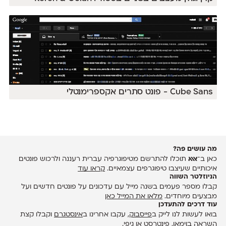
Cube Sans - פונט סתרים אקספרימנטלי
מה עושים פה?
כאן ב־
אאא
תוכלו להתרשם מטיפוגרפיה עברית רעננה ולרכוש פונטים
איכותיים שעיצבו טיפוגרפים עצמאיים.
קראו עוד
הניוזלטר השווה
קבלו מספר פעמים בשנה מייל עם עדכונים על פונטים חדשים ועל
מבצעים מיוחדים.
מלאו את המייל כאן
עוד דרכים להתעדכן
בואו לעשות לנו לייק ב
פייסבוק
, עקבו אחרינו ב
אינסטגרם
וקבלו קצת
השראה ב
וימאו
,
פינטרסט
או
גיפי
.