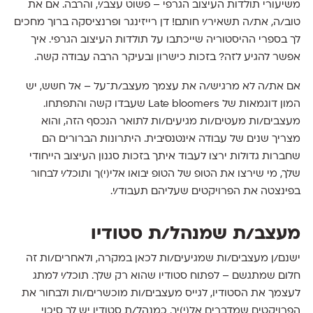
משיעורי תולדות העיצוב הגרפי – פשוט עצב/י, והרבה. אם את
טוב/ה, את/ה תשאיר/י חותם! דן רייזינגר ופרנציסקה ברוך מחכים
לך בספרי ההיסטוריה שייכתבו על תולדות העיצוב הגרפי. איך
אפשר להגיע לזה? בזכות כישרון ובעיקר הרבה עבודה קשה.
אם את/ה לא מרגיש/ה את עצמך מעצב/ת־על – אל חשש, יש
המון דוגמאות של Late bloomers שעבדו קשה והתפתחו.
מעצבים/ות מעטים/ות מגיעים/ות לתואר הנכסף הזה, והוא
מצריך שנים של עבודה אינטנסיבית. היתרונות הברורים הם
שחברות גדולות ירצו לעבוד איתך בזכות סגנון העיצוב הייחודי
שלך, מי שירצו את הטופ של הטופ יבואו אלי(י)ך ותוכל/י לבחור
בפינצטה את הפרויקטים שעליהם תעבוד/י.
מעצב/ת שמנהל/ת סטודיו
ישנם/ן מעצבים/ות שמגיעים/ות לכאן במקרה, ולאחרים/ות זה
חלום שמתגשם – לפתוח סטודיו שהוא רק שלך. תוכל/י למתג
לעצמך את הסטודיו, לגייס מעצבים/ות מוכשרים/ות ולבחור את
הפרויקטים שמדברים אל(י)יך. כמנהל/ת סטודיו יש לך סיכוי