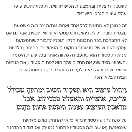
לשגשג ולהצליח, ובאמצעות הכישרון שלך, תוכל/י להשפיע על
עולם עיצוב הגרפי הישראלי.
זה כמובן לא מתאים לכל אחד ואחת. את/ה צריכ/ה משמעת
עצמית טובה, יכולת ניהול, חוש עסקי ואופי של יזם/ית. אבל גם אם
לא התברכת בכל התכונות הללו, תוכל/י לחבור לשותפים/ות
עסקיים/ות שישלימו אותך במקומות הניהוליים. החיסרון בלהיות
מנהל/ת סטודיו הוא שהעבודה מלווה אותך בכל שעות היממה
והשבוע. מצד שני, אם החלום שלך הוא לפתוח סטודיו, את כנראה
איש/ה שמסור/ה מאוד לעבודה ונוהג/ת לקחת אותה איתך
הביתה בלאו־הכי.
ניהול עיצוב הוא תפקיד חשוב ומרתק שכולל
עריכה, אוצרוּת והאצלת סמכויות, אבל
מלאכת העיצוב עצמה תופסת פחות מקום
על־מנת להגיע לסטודיו גדול כדאי להתחיל קודם מלהיות
עצמאי/ת (או שכיר/ה בסטודיו כתחנה זמנית) ואז לגדול בהדרגה.