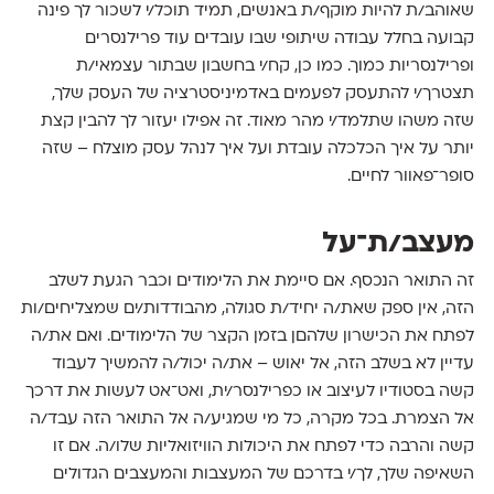
שאוהב/ת להיות מוקף/ת באנשים, תמיד תוכל/י לשכור לך פינה
קבועה בחלל עבודה שיתופי שבו עובדים עוד פרילנסרים
ופרילנסריות כמוך. כמו כן, קח/י בחשבון שבתור עצמאי/ת
תצטרך/י להתעסק לפעמים באדמיניסטרציה של העסק שלך,
שזה משהו שתלמד/י מהר מאוד. זה אפילו יעזור לך להבין קצת
יותר על איך הכלכלה עובדת ועל איך לנהל עסק מוצלח – שזה
סופר־פאוור לחיים.
מעצב/ת־על
זה התואר הנכסף. אם סיימת את הלימודים וכבר הגעת לשלב
הזה, אין ספק שאת/ה יחיד/ת סגולה, מהבודדות/ים שמצליחים/ות
לפתח את הכישרון שלהםן בזמן הקצר של הלימודים. ואם את/ה
עדיין לא בשלב הזה, אל יאוש – את/ה יכול/ה להמשיך לעבוד
קשה בסטודיו לעיצוב או כפרילנסר/ית, ואט־אט לעשות את דרכך
אל הצמרת. בכל מקרה, כל מי שמגיע/ה אל התואר הזה עבד/ה
קשה והרבה כדי לפתח את היכולות הוויזואליות שלו/ה. אם זו
השאיפה שלך, לך/י בדרכם של המעצבות והמעצבים הגדולים