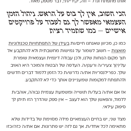
אותו מתפתח וגדל – וזה, יקירי/תי, דבר מספק מאוד.
הכי חשוב, אין לך בוס על הראש. ניהול הזמן
העצמאי מאפשר לך גם לעבוד על פרויקטים
אישיים – כמו שתמיד רצית
כמו כן, מכיוון שאנחנו חיים/ות
בעידן של התפתחויות טכנולוגיות
מואצות
– חשוב לשמור על גמישות מחשבתית ולא להתקבע אל
תוך מקום הנוחות שלנו, ולכן עבודה דינמית ועצמאית שומרת
עלי(י)ך צעיר/ה ורענן/ה. העדפה של הבטוח והמוּכּר היא האויב
שלך. כפרילנסר/ית את/ה נדרש/ת כל הזמן ללמוד דברים חדשים
ולהתפתח למקומות שמעניינים אותך כדי לא להתקבע.
אז אם את/ה בעל/ת תושייה ומשמעת עצמית גבוהה, אוהב/ת
ללמוד, והפּאשן שלך הוא לעצב – אין ספק שהדרך הזו תיתן לך
סיפוק עילאי.
מצד שני, יש בחיים העצמאיים מידה מסוימת של בדידות שלא
מתאימה לכל אחד/ת. אך גם לזה יש פתרונות. אם את/ה כזה/כזו