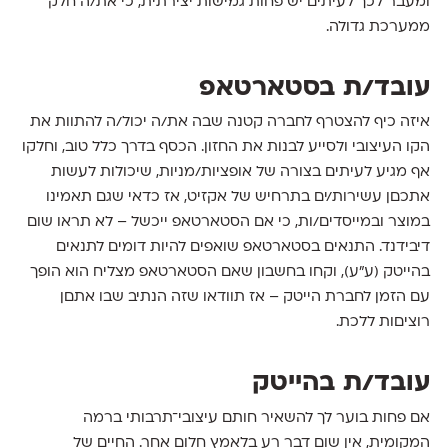
ומעבר לכך לעיתים יש פחות גמישות יצירתית, כי את/ה חלק
ממערכת גדולה.
עובד/ת בסטארטאפ
איזה כיף להצטרף לחברה קטנה שבה את/ה יכול/ה להתוות את
הקו העיצובי ולסייע לבנות את החזון. הכסף בדרך כלל טוב, וחלקו
אף מגיע לעיתים בצורה של אופציות/מניות, שיכולות לעשות
אתכםן עשירות/ים בתרחיש של אקזיט, אז כדאי שגם תאמינו
במוצר ובמייסדים/ות, כי אם הסטארטאפ ייכשל – לא תראו שום
דיבידנד. התנאים בסטארטאפ שואפים להיות דומים לתנאים
בהייטק (ע״ע), וקחו בחשבון שאם הסטארטאפ מצליח הוא הופך
עם הזמן לחברת הייטק – אז תוודאו שזה הנתיב שבו אתםן
רוציםות ללכת.
עובד/ת בהייטק
אם פחות בוער לך להשאיר חותם עיצובי־תרבותי ברמה
המקומית, אין שום דבר רע בלאמץ חלום אחר. החיים של