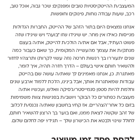
המעצב/ת ההייטקיסט/ית טובים ומפנקים: שכר גבוה, אוכל טוב,
רכב, שעות עבודה נוחות, פינוקים וחופשות.
אנחנו נמצאים היום בתור הזהב של ההייטק. החברות הגדולות
מגייסות כאילו אין מחר. יש שיגידו שזו ״בועה״ ויש שיגידו שזה
פשוט העתיד, אבל אם את/ה הולכ/ת להייטק, את/ה בעצם
מנתק/ת את עצמך מהעשייה המקומית, כך שאם כעבור כמה
שנים יתעוררו בך רגשות חרטה (וזה עשוי לקרות) ותרצה/י לחזור
ולהשאיר חותם אישי בעולם – הדרך חזרה תהיה, איך לומר,
מאתגרת. כן, אנחנו מאמינים לך שאת/ה עושה שם בהייטק
עבודות שמאתגרות אותך, אבל בינינו, הלכת ללמוד ארבע שנים
וחלמת להיות סטפן סגמייסטר/ג׳סיקה וואלש, ועכשיו את/ה
מעצב/ת כפתורים כל הבוקר ויושב/ת בפגישות צוות משמימות
בזום כל אחר־הצהריים. אז קח/י בחשבון שאת/ה נכנס/ת לכלוב
של זהב שקשה לצאת ממנו, ואם בוער בך הרצון להשאיר חותם,
לחולל שינוי ולבטא את הכישרון שלך – תגיד/י יפה לחלום שלום.