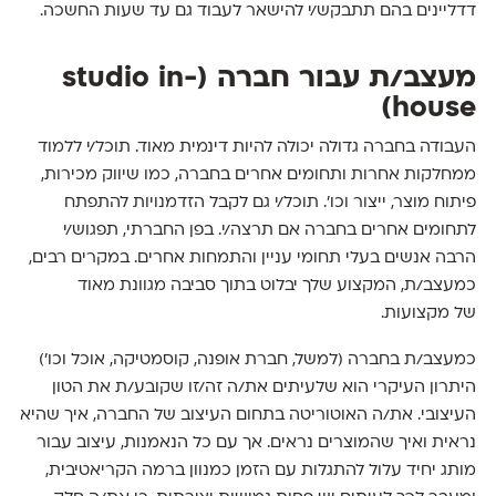
דדליינים בהם תתבקש/י להישאר לעבוד גם עד שעות החשכה.
מעצב/ת עבור חברה (studio in-
house)
העבודה בחברה גדולה יכולה להיות דינמית מאוד. תוכל/י ללמוד
ממחלקות אחרות ותחומים אחרים בחברה, כמו שיווק מכירות,
פיתוח מוצר, ייצור וכו׳. תוכל/י גם לקבל הזדמנויות להתפתח
לתחומים אחרים בחברה אם תרצה/י. בפן החברתי, תפגוש/י
הרבה אנשים בעלי תחומי עניין והתמחות אחרים. במקרים רבים,
כמעצב/ת, המקצוע שלך יבלוט בתוך סביבה מגוונת מאוד
של מקצועות.
כמעצב/ת בחברה (למשל, חברת אופנה, קוסמטיקה, אוכל וכו׳)
היתרון העיקרי הוא שלעיתים את/ה זה/זו שקובע/ת את הטון
העיצובי. את/ה האוטוריטה בתחום העיצוב של החברה, איך שהיא
נראית ואיך שהמוצרים נראים. אך עם כל הנאמנות, עיצוב עבור
מותג יחיד עלול להתגלות עם הזמן כמנוון ברמה הקריאטיבית,