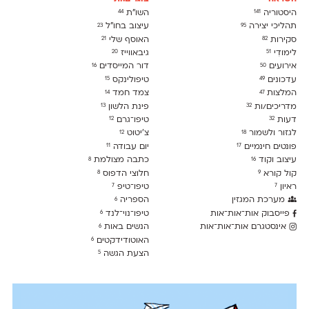
היסטוריה
השו״ת
44
141
תהליכי יצירה
עיצוב בחו"ל
23
95
סקירות
האוסף שלי
21
82
לימודִי
גיבאווייז
20
51
אירועים
דור המייסדים
16
50
עדכונים
טיפולינקס
15
49
המלצות
צמד חמד
14
47
מדריכים/ות
פינת הלשון
13
32
דעות
טיפו־גרם
12
32
לגזור ולשמור
צ׳יטוט
12
18
פונטים חינמיים
יום עבודה
11
17
עיצוב וקוד
כתבה מצולמת
8
16
קול קורא
חלוצי הדפוס
8
9
ראיון
טיפו־טיפ
7
7
מערכת המגזין
הספריה
6
פייסבוק אות־אות־אות
טיפו־נוי־לנד
6
אינסטגרם אות־אות־אות
הנשים באות
6
האוטודידקטים
6
הצעת הגשה
5