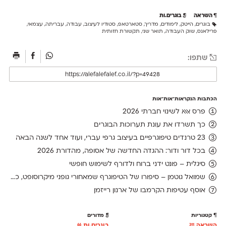
השראה
בוגרים.ות
בוגרים
,
הייטק
,
לימודים
,
מדריך
,
סטארטאפ
,
סטודיו לעיצוב
,
עבודה
,
עבריתה
,
עצמאי
,
פרילאנס
,
שוק העבודה
,
תואר שני
,
תקשורת חזותית
שתפו:
הכתבות הנקראות־אות־אות
פרס אאא לשינוי חברתי 2026
כך תשרדו את עונת תערוכות הבוגרים
23 טרנדים טיפוגרפיים בעיצוב גרפי עברי, ועוד אחד לשנה הבאה
בכל דור ודור: ההגדה החדשה של אסופה, מהדורת 2026
סיגלית – פונט ידני ברוח ולדורף לשימוש חופשי
שמואל גוטמן – סיפורו של הטיפוגרף שמאחורי גופני מיקרוסופט, כפי שנחשף בארכיון של נינתו
אוסף עטיפות הקרמבו של ארנון רייזמן
קטגוריות
מדורים
השראה
בוגרים.ות
66
311