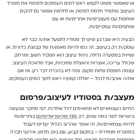
או שאפשר פשוט לקפוץ ראש למים העמוקים ולפתוח את משרד
העיצוב שתמיד חלמת לפתוח. או לחלופין אפשר גם להקים
שותפות עם מעצבים/ות אחרים/ות או עם
שותפים/ות עסקיים/ות.
הבעיה היא שברגע שיש לך סטודיו לתפעל את/ה כבר לא
עוסק/ת רק בעיצוב. זה כמו להיות מאמן/ת של קבוצת כדורגל, או
שף/ית במסעדה גדולה. ניהול עיצוב הוא תפקיד חשוב ומרתק
שכולל עריכה, אוצרוּת והאצלת סמכויות, אבל מלאכת העיצוב
עצמה תופסת פחות מקום. שזה לא בהכרח דבר רע. אז אם
את/ה אוהב/ת לנהל – יאללה קפוץ/י ראש לתוך המים העמוקים.
מעצב/ת בסטודיו לעיצוב/פרסום
החיים העצמאיים לא מתאימים לכל אחד/ת. לפי מחקר שנעשה
בישראל לפני כמה שנים, רק
13% מהישראליות/ים
בוחרים/ות
להיות עצמאיים/ות. זה אומר שהרוב הגדול יעדיפו לעבוד
במסגרת מסודרת – במקום קבוע, עם בוס, תלוש, אירועי חברה