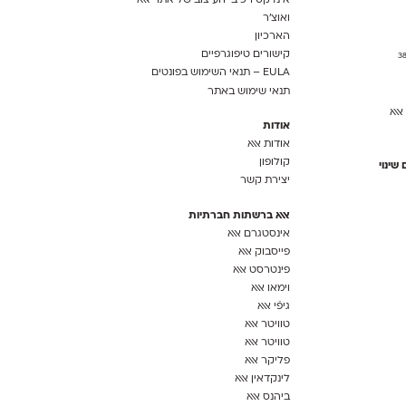
אינדקס רכיבי העיצוב של אתר אאא
ואוצ'ר
הארכיון
קישורים טיפוגרפיים
3
EULA – תנאי השימוש בפונטים
תנאי שימוש באתר
אאא
אודות
אודות אאא
קולופון
שינוי
יצירת קשר
אאא ברשתות חברתיות
אינסטגרם אאא
פייסבוק אאא
פינטרסט אאא
וימאו אאא
גיפֿי אאא
טוויטר אאא
טוויטר אאא
פליקר אאא
לינקדאין אאא
ביהנס אאא