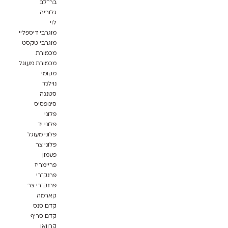
בר־לב
גלוריה
לוי
מוגרבי דיספליי
מוגרבי טקסט
מכמורת
מכמורת מעוגל
מקומי
נוילנד
סטנגה
סינופסיס
פלוני
פלוני יד
פלוני מעוגל
פלוני צר
פעמון
פריימריז
פרנק־רי
פרנק־רי צר
קארמה
קדם סנס
קדם סריף
קרוואן