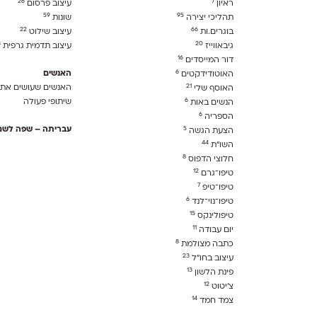
26
7
ראיון
עיצוב פרסום
59
95
תהליכי יצירה
שונות
22
66
בוגרים.ות
עיצוב שילוט
8
20
גיבאווייז
עיצוב תדמית גרפית
16
דור המייסדים
6
האנשים
האוטודידקטים
21
האנשים שעושים את 
האוסף שלי
6
שיתופי פעולה
הנשים באות
6
הספריה
5
עבריתה – שפה לשם 
הצעת הגשה
44
השו״ת
8
חלוצי הדפוס
12
טיפו־גרם
7
טיפו־טיפ
6
טיפו־נוי־לנד
15
טיפולינקס
11
יום עבודה
8
כתבה מצולמת
23
עיצוב בחו"ל
13
פינת הלשון
12
צ׳יטוט
14
צמד חמד