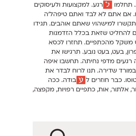
ל
. תחלמו
רגע.
למקצועות ולעיסוקים
. אם אתם לא לבד ואתם טיפהל'ה
 תתקשרו למישהו/י שאתם אוהבים. תגידו
ים להחליט שזאת בכלל הזדמנות
ט משקל מהכתפיים. תחזרו לכסא
ון, בעט, בעט נובע. תרגישו את
 רגעים מדפי נחיתה. תחשבו איפה
במורד שדירה. תנו לרוח לבדר את
ע
וסו. כבר חוזרים
ל
בודה.
ככה
, אלתור, אות, כתפיים רפויות, מקפצה,