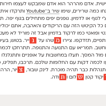
אישית. אדם מהרהר הוא אדם שמבקש לעצמו חירות
ו כמה שרירים, שימו
שיר ב־Youtube
ותרקדו איתו
 לגוף או לדמיון. גופנים יפים מתחילים בגוף יפה.
 כל הקיטש הזה עם הריקודים והאהבה, אתם יכול
י ופואטי כמו לרקוד בדמיון אבל זה מוריד לא מע
מ
נ
יים, תזדקפו. ציירו
שהו
על
ייר.
בטוש, בעיפר
וחשב. תמריאו עם התנועה והתנופה. תתרחקו לכמה
ם מול המסך. תעלו במחשבות על אופניים ותתגלגלו 
ו
לכמה דקות עם החלומות שלכם. תרכבו, תפליגו, ט
צ
נהלות כבר תהיה מוכרת. לינק שבור,
יור,
הרהור
ש
ת
יקוד
קטן
לום
ו
ודה.