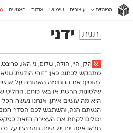
אות
אות
אות
אות
אות
הפונטים
עיצובים
שימושי
אודות
האנשים
מג
אות
אוונטה
אמביוולנטי קומפרסט
מוגרבי דיספל
אטלס
אמביוולנטי רחב
מוגרבי טקס
ידני
תגית
אינדקס
אנומליה
מכמורת
אינדקס מונו
אסימון דו־לשוני
מכמורת מעו
אלמוני
אפק
מקומי
אלמוני צר
בר־לב
נוילנד
אמביוולנטי נורמל
גלוריה
סטנגה
א
הלן
, היי, הולה, שלום, ני האו, פריבט.
אמביוולנטי צר
לוי
סינופסיס
מתבקש לכתוב כאן: ״זוהי הודעת שגיאה 404״
להוסיף את החתימה האהובה על אנשי ו
שלטונות הרשת או באי כוחם, החליט 
היא מה עושים איתן. אנחנו נעשה הכל כ
הגעתם הנה, והשתבש לכם הסדר המקורי
יכולים לקחת את העצירה הזאת כמקפצ
תראו איזה יום יש היום. תהרהרו על מז