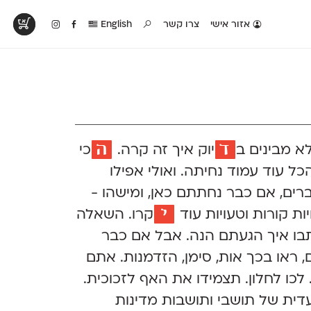
אזור אישי
צרו קשר
English
טים בפעולה
קטלוג להדפסה
טבלת השוואה
לראות עיצובים
לאלו שאוהבים לבחון
טבלה עם כל המאפיינים
פים שנעשו עם
פונטים על־גבי דף A4
של הפונטים שלנו זה
ונטים שלנו
לבן מולבן
לצד זה
ד
ה
א מבינים
ב
יוק
איך זה קרה.
כי
ל עוד עמוד נחיתה. ואולי אפילו
רים,
אם כבר נחתתם כאן, ומישהו -
י
יות קורות וטעויות עוד
קרו.
השאלה
בו איך הגעתם הנה. אבל אם כבר
ראו בכך אות, סימן, הזדמנות. אתם
כו לחלון. תצמידו את האף לזכוכית.
עדית של תושבי ותושבות מדינות