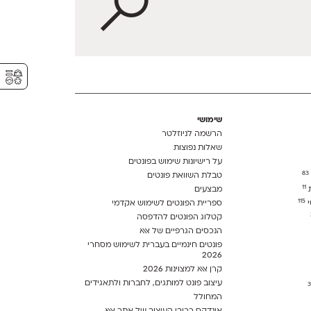
⚥︎
שימושי
הרשמה לניוזלטר
שאלות נפוצות
על רישיונות שימוש בפונטים
83
טבלת השוואת פונטים
11
ת
מבצעים
115
י
ספריית הפונטים לשימוש אקדמי
קטלוג הפונטים להדפסה
הנכסים הגרפיים של אאא
פונטים חינמיים בעברית לשימוש מסחרי
2026
קרן אאא למצוינות 2026
עיצוב פונט למותגים, לחברות ולתאגידים
המחולל