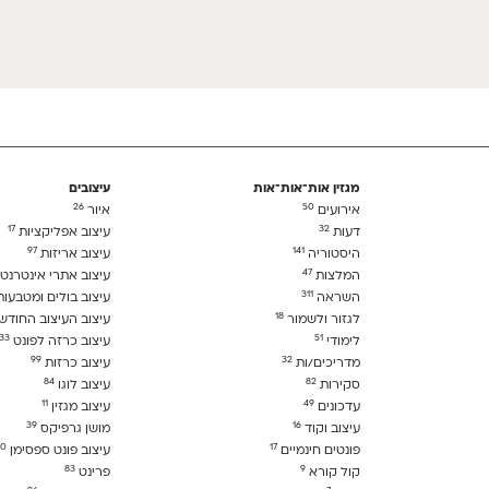
מגזין אות־אות־אות
עיצובים
26
50
אירועים
איור
17
32
דעות
עיצוב אפליקציות
97
141
היסטוריה
עיצוב אריזות
47
המלצות
עיצוב אתרי אינטרנט
311
השראה
עיצוב בולים ומטבעו
18
לגזור ולשמור
עיצוב העיצוב החודש
33
51
לימודִי
עיצוב כרזה לפונט
99
32
מדריכים/ות
עיצוב כרזות
84
82
סקירות
עיצוב לוגו
11
49
עדכונים
עיצוב מגזין
39
16
עיצוב וקוד
מושן גרפיקס
30
17
פונטים חינמיים
עיצוב פונט ספסימן
83
9
קול קורא
פרינט