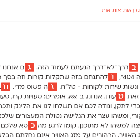
זין אות־אות־אות
חדש
חדש
יי
פלוני
קארמה
חדש
ט
פלוני יד
קדם סנס
פלוני מעוגל
קדם סריף
פונ
גל
פלוני צר
קרוואן
בואו 
מטרי
פעמון
שלוק
הפ
פריימריז
תעמולה
פרנק־רי
ב
ג
דרך־לא־דרך
הגעתם לעמוד הזה.
ם
אנחנו ל
פרנק־רי צר
ו
,
להתנחם
בזה שתקלות קורות וזה בסך הכ
ז
ח
נשות שירות לקוחות - טל״ח.
ה
פשוט מדי.
ב
ט
שזאת
עות.
אנחנו, ב־אאא, אומרים: טעויות קרו, טעו
די לתקן, ונודה לכם אם
תשלחו לנו
את הלינק ותכת
, ומשהו עצר את הגלישה נטולת המעצורים שלכם, 
כ
ה למשהו לא מתוכנן. קומו לרגע
מה
סא
שלכם. ל
ג האוויר. הרהורים על מזג האוויר אינם נחלתם הבל