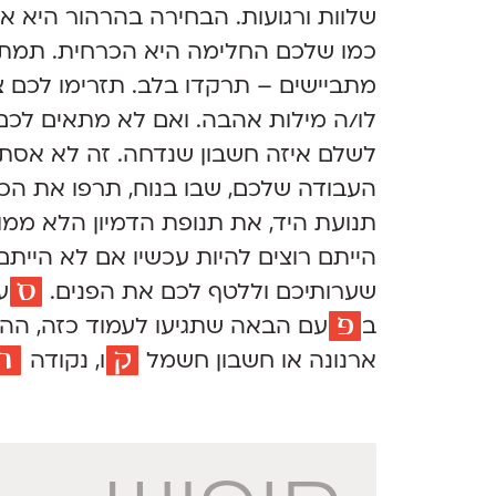
שלוות ורגועות. הבחירה בהרהור היא 
כמו שלכם החלימה היא הכרחית. תמתח
מתביישים – תרקדו בלב. תזרימו לכם צ'י
לו/ה מילות אהבה. ואם לא מתאים לכם
לשלם איזה חשבון שנדחה. זה לא אסתט
העבודה שלכם, שבו בנוח, תרפו את הכתפ
תנועת היד, את תנופת הדמיון הלא ממ
הייתם רוצים להיות עכשיו אם לא היית
ס
שערותיכם וללטף לכם את הפנים.
ע
פ
ב
עם
הבאה שתגיעו לעמוד כזה, ההת
ק
ר
ארנונה או חשבון חשמל
ו,
נקודה