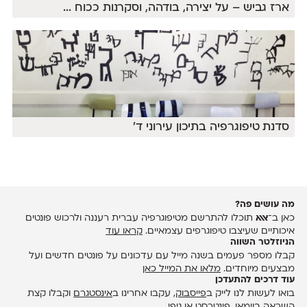
ארז גביש – על יצירה, בודהה, וסקרנות ככוח
...
סדנת טיפוגרפיה בתיכון עירוני ד'
מה עושים פה?
כאן ב־
אאא
תוכלו להתרשם מטיפוגרפיה עברית רעננה ולרכוש פונטים
איכותיים שעיצבו טיפוגרפים עצמאיים.
קראו עוד
הניוזלטר השווה
קבלו מספר פעמים בשנה מייל עם עדכונים על פונטים חדשים ועל
מבצעים מיוחדים.
מלאו את המייל כאן
עוד דרכים להתעדכן
בואו לעשות לנו לייק ב
פייסבוק
, עקבו אחרינו ב
אינסטגרם
וקבלו קצת
השראה ב
וימאו
,
פינטרסט
או
גיפי
.