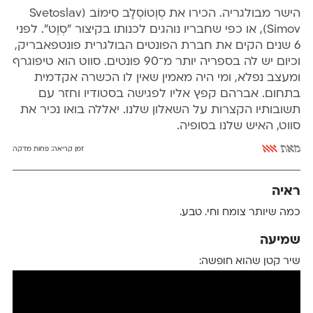
הישר מבולגריה. הכירו את סְוֶטוֹסְלָב סִימוֹב (Svetoslav
Simov), או כפי שחבריו נוהגים לכנותו בקיצור ״סְוֶט״. לפני
6 שנים הקים את חברת הפונטים הבולגרית
פונטפאבריק
,
וכיום יש לה בספריה יותר מ־90 פונטים. סווט הוא טיפוגרף
ומעצב נפלא, ומי היה מאמין שאין לו הכשרה אקדמית
בתחום. אברהם קפץ אליו לפגישה בסטודיו וחזר עם
תשובותיו הקצרות על השאלון שלנו. יאללה בואו נכיר את
סווט, האיש שלנו בסופיה.
מאת
אאא
זמן קריאה:
פחות מדקה
ראיה
כמה שיותר צומח וחי. טבע.
שמיעה
שיר קטן שהוא חופשה: