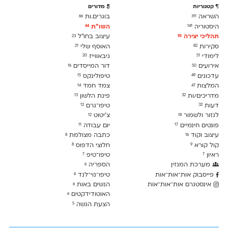
קטגוריות
מדורים
השראה
בוגרים.ות
66
311
היסטוריה
השו״ת
44
141
תהליכי יצירה
עיצוב בחו"ל
23
95
סקירות
האוסף שלי
21
82
לימודִי
גיבאווייז
20
51
אירועים
דור המייסדים
16
50
עדכונים
טיפולינקס
15
49
המלצות
צמד חמד
14
47
מדריכים/ות
פינת הלשון
13
32
דעות
טיפו־גרם
12
32
לגזור ולשמור
צ׳יטוט
12
18
פונטים חינמיים
יום עבודה
11
17
עיצוב וקוד
כתבה מצולמת
8
16
קול קורא
חלוצי הדפוס
8
9
ראיון
טיפו־טיפ
7
7
מערכת המגזין
הספריה
6
פייסבוק אות־אות־אות
טיפו־נוי־לנד
6
אינסטגרם אות־אות־אות
הנשים באות
6
האוטודידקטים
6
הצעת הגשה
5