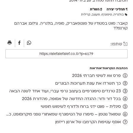
הכתבה התפרסמה ב־26 ב
יולי 2014
תהליכי יצירה
השו״ת
בולגריה
,
טיפוגרף
,
מעצב
,
קרילית
קאבר: סווט בסטודיו של פונטפאבריק, סופיה, בולגריה. צילום: אברהם
קורנפלד
שתפו:
הכתבות הנקראות־אות־אות
פרס אאא לשינוי חברתי 2026
כך תשרדו את עונת תערוכות הבוגרים
23 טרנדים טיפוגרפיים בעיצוב גרפי עברי, ועוד אחד לשנה הבאה
בכל דור ודור: ההגדה החדשה של אסופה, מהדורת 2026
סיגלית – פונט ידני ברוח ולדורף לשימוש חופשי
שמואל גוטמן – סיפורו של הטיפוגרף שמאחורי גופני מיקרוסופט, כפי שנחשף בארכיון של נינתו
אוסף עטיפות הקרמבו של ארנון רייזמן