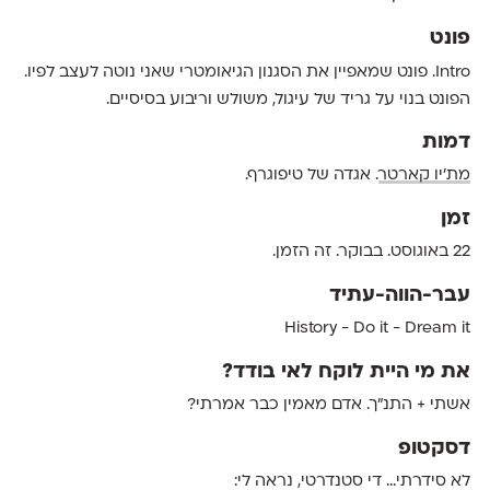
פונט
Intro. פונט שמאפיין את הסגנון הגיאומטרי שאני נוטה לעצב לפיו.
הפונט בנוי על גריד של עיגול, משולש וריבוע בסיסיים.
דמות
מת׳יו קארטר
. אגדה של טיפוגרף.
זמן
22 באוגוסט. בבוקר. זה הזמן.
עבר-הווה-עתיד
History - Do it - Dream it
את מי היית לוקח לאי בודד?
אשתי + התנ״ך. אדם מאמין כבר אמרתי?
דסקטופ
לא סידרתי... די סטנדרטי, נראה לי: