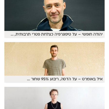
יהודה חופשי – על טיפוגרפיה כצלחת פטרי תרבותית,
...
איל באומרט – על הדסה, ריבוע 95% שחור
...