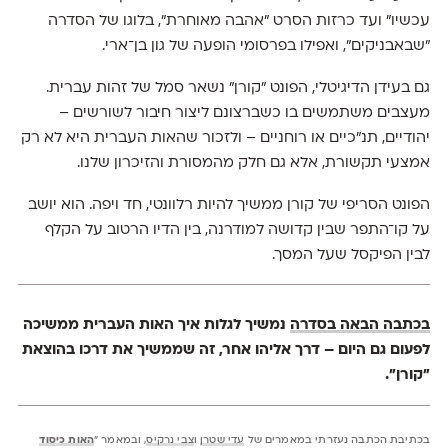
עכשיו” ועד כרזות הסרט ״אהבה מאוחרת״, בלוגו של הסדרה
״שבאבניקים״, ואפילו בפרסומי הופעה של גון בן־ארי.
גם בעידן הדיגיטלי, הפונט "קורן" נשאר סמל של זהות עברית.
מעצבים משתמשים בו כשברצונם ליצור חיבור לשורשים –
יהודיים, תנ"כיים או רוחניים – ולזכור שהאות העברית היא לא רק
אמצעי תקשורת, אלא גם חלק מהמסורת והזיכרון שלנו.
הפונט הסריפי של קורן ממשיך להיות רלוונטי, חד ויפה. הוא יושב
על קו־התפר שבין קדושה למודרנה, בין הדיו הרטוב על הקלף
לבין הפיקסל שעל המסך.
בכתבה הבאה בסדרה
נמשיך לגלות איך האות העברית ממשיכה
לפעום גם היום – דרך אליהו אחר, זה שממשיך את דרכו בהוצאת
"קורן".
בכתיבת הכתבה נעזרתי במאמרים של
עדי שטרן
ו
צבי נרקיס
, ובמאמר ״
האות כיסוד