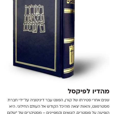
מהדיו לפיקסל
שנים אחרי פטירתו של קורן, הפונט עבר דיגיטציה על־ידי חברת
מסטרפונט, והאות יצאה מהיכל הקודש אל העולם החילוני. היא
הופיעה על פוסטרים, לוגואים וקמפיינים – מסטיקרים של “שלום