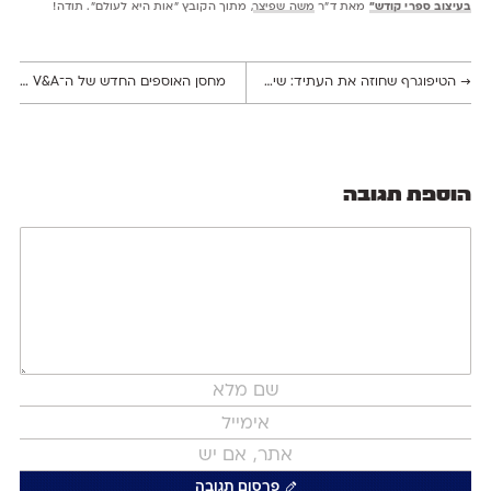
בעיצוב ספרי קודש״
מאת ד״ר
משה שפיצר
, מתוך הקובץ ״אות היא לעולם”. תודה!
→
הטיפוגרף שחוזה את העתיד: שיחה עם עודד עזר על האות העברית בעידן מהפכת ה־AI
מחסן האוספים החדש של ה־V&A נפתח בלונדון ומאפשר גישה חופשית לפריטים, חומרים והשראות גרפיות
הוספת תגובה
פרסום תגובה