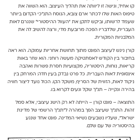
קו אחיד, וגישה זו ליוותה את תהליך העיצוב. הוא השווה את
טיפוס האות שלו לכתר ארם צובא, הנוסח התנ"כי הקדום ביותר
שעמד לרשותו, וביקש לתקן את “העוול ההיסטורי” שנגרם לאות
העברית, שלדבריו הפכה מרובעת מדי, ורצה להשיב לה את
המלבניות המקורית.
קורן ניגש לעיצוב הפונט מתוך תחושת אחריות עמוקה. הוא ראה
בחיבור בין הקודש לאסתטיקה מעשה רוחני. הוא שזר באות
קריאות, נוחות, היסטוריה, מקצועיות חסרת פשרות ואהבה
אינסופית לאות העברית. כל פרט נבדק בעין חדה: המרחק בין
ניקוד לאות, הזווית של הסריף, משקל הקו. הכול נועד ליצור חוויה
בהירה ונקייה – תנ"ך שקל ונעים לקרוא בו.
התוצאה – פונט קורן – הייתה לא רק הישג עיצובי, אלא סמל
זהות. התנ״ך שעיצב הפך במהרה ל"תנ״ך הרשמי של מדינת
ישראל", שעליו נשבעים נשיאי המדינה. פונט אחד שנגע
בהיסטוריה של עם שלם.