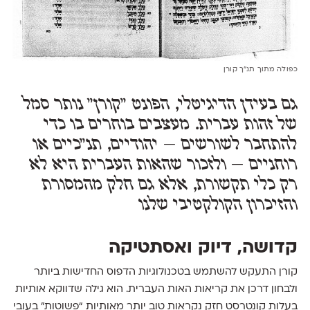
כפולה מתוך תנ״ך קורן
גם בעידן הדיגיטלי, הפונט "קורן" נותר סמל
של זהות עברית. מעצבים בוחרים בו כדי
להתחבר לשורשים – יהודיים, תנ"כיים או
רוחניים – ולזכור שהאות העברית היא לא
רק כלי תקשורת, אלא גם חלק מהמסורת
והזיכרון הקולקטיבי שלנו
קדושה, דיוק ואסתטיקה
קורן התעקש להשתמש בטכנולוגיות הדפוס החדישות ביותר
ולבחון דרכן את קריאות האות העברית. הוא גילה שדווקא אותיות
בעלות קונטרסט חזק נקראות טוב יותר מאותיות “פשוטות” בעובי