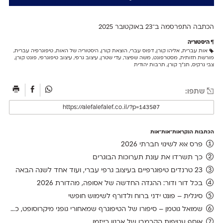
הכתבה התפרסמה ב־23 ב
אוקטובר 2025
היסטוריה
אות עברית
,
אליהו קורן
,
דפוס עברי
,
הוצאת קורן
,
היסטוריה של האות
,
טיפוגרפיה עברית
,
מורשת חזותית
,
מסטרפונט
,
משה שפיצר
,
עדי שטרן
,
עיצוב גרפי
,
עיצוב טיפוגרפי
,
פונט קורן
,
צבי נרקיס
,
תנ״ך קורן
,
תרבות יהודית
שתפו:
הכתבות הנקראות־אות־אות
פרס אאא לשינוי חברתי 2026
כך תשרדו את עונת תערוכות הבוגרים
23 טרנדים טיפוגרפיים בעיצוב גרפי עברי, ועוד אחד לשנה הבאה
בכל דור ודור: ההגדה החדשה של אסופה, מהדורת 2026
סיגלית – פונט ידני ברוח ולדורף לשימוש חופשי
שמואל גוטמן – סיפורו של הטיפוגרף שמאחורי גופני מיקרוסופט, כפי שנחשף בארכיון של נינתו
אוסף עטיפות הקרמבו של ארנון רייזמן