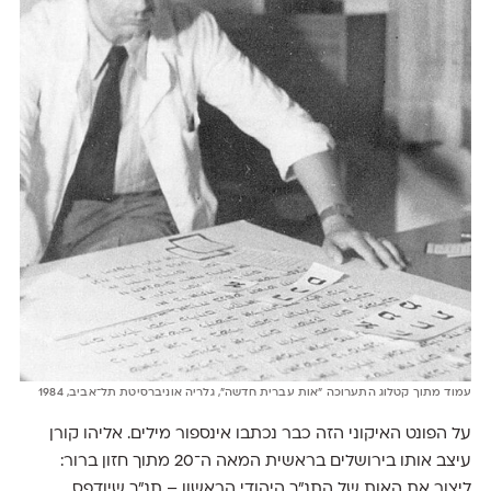
עמוד מתוך קטלוג התערוכה "אות עברית חדשה״, גלריה אוניברסיטת תל־אביב, 1984
על הפונט האיקוני הזה כבר נכתבו אינספור מילים. אליהו קורן
עיצב אותו בירושלים בראשית המאה ה־20 מתוך חזון ברור:
ליצור את האות של התנ״ך היהודי הראשון – תנ״ך שיודפס