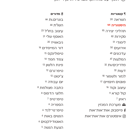
קטגוריות
מדורים
השראה
בוגרים.ות
66
311
היסטוריה
השו״ת
44
141
תהליכי יצירה
עיצוב בחו"ל
23
95
סקירות
האוסף שלי
21
82
לימודִי
גיבאווייז
20
51
אירועים
דור המייסדים
16
50
עדכונים
טיפולינקס
15
49
המלצות
צמד חמד
14
47
מדריכים/ות
פינת הלשון
13
32
דעות
טיפו־גרם
12
32
לגזור ולשמור
צ׳יטוט
12
18
פונטים חינמיים
יום עבודה
11
17
עיצוב וקוד
כתבה מצולמת
8
16
קול קורא
חלוצי הדפוס
8
9
ראיון
טיפו־טיפ
7
7
מערכת המגזין
הספריה
6
פייסבוק אות־אות־אות
טיפו־נוי־לנד
6
אינסטגרם אות־אות־אות
הנשים באות
6
האוטודידקטים
6
הצעת הגשה
5