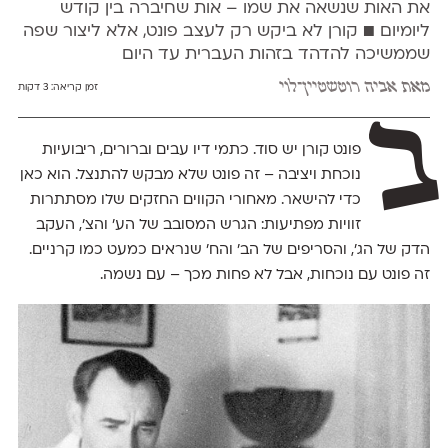
את האות שנשאה את שמו – אות שחיברה בין קודש
ליומיום ■ קורן לא ביקש רק לעצב פונט, אלא ליצור שפה
שממשיכה להדהד בזהות העברית עד היום
מאת
אביה רוטשטיין־לוי
זמן קריאה:
3 דקות
ב
פונט קורן יש סוד. כתמי דיו עבים וברורים, ריבועיות
נוכחת ויציבה – זה פונט שלא מבקש להתנצל. הוא כאן
כדי להישאר. מאחורי הקווים החזקים שלו מסתתרות
זוויות מפתיעות: הגרש המסובב של הע׳ והצ׳, העקב
הדק של הג׳, והסריפים של הב׳ והח׳ שנראים כמעט כמו קרניים.
זה פונט עם נוכחות, אבל לא פחות מכך – עם נשמה.