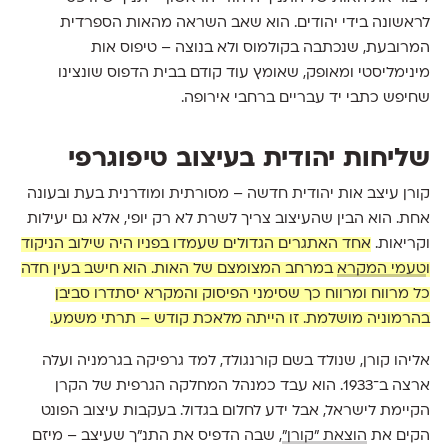
לראשונה בידי יהודים. הוא שאב השראה מהאות הספרדית
המרובעת, שנכתבה בקולמוס ולא בנוצה – טיפוס אות
מינימליסטי ומאופק, שאומץ עוד קודם בבית הדפוס שונצינו
שחיפש כתבי יד עבריים ברחבי אירופה.
שליחות יהודית בעיצוב טיפוגרפי
קורן עיצב אות יהודית חדשה – מסורתית ומודרנית בעת ובעונה
אחת. הוא הבין שהעיצוב צריך לשרת לא רק יופי, אלא גם יעילות
וקריאות.
אחד האתגרים הגדולים שעמדו בפניו היה שילוב הניקוד
ו
טעמי המקרא
במרחב המצומצם של האות. הוא חישב בעין חדה
כל מרווח ומרווח כך שסימני הפיסוק והמקרא יסתדרו סביבן
בהרמוניה מושלמת. זו הייתה מלאכת קודש – תרתי משמע.
אליהו קורן, שנולד בשם קורנגולד, למד גרפיקה בגרמניה ועלה
ארצה ב־1933. הוא עבד כמנהל המחלקה הגרפית של הקרן
הקיימת לישראל, אבל ידע לחלום בגדול. בעקבות עיצוב הפונט
הקים את
הוצאת "קורן"
, שבה הדפיס את התנ״ך שעיצב – מיזם