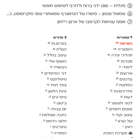
סיגלית – פונט ידני ברוח ולדורף לשימוש חופשי
שמואל גוטמן – סיפורו של הטיפוגרף שמאחורי גופני מיקרוסופט, כפי שנחשף בארכיון של נינתו
אוסף עטיפות הקרמבו של ארנון רייזמן
קטגוריות
מדורים
השראה
בוגרים.ות
66
311
היסטוריה
השו״ת
44
141
תהליכי יצירה
עיצוב בחו"ל
23
95
סקירות
האוסף שלי
21
82
לימודִי
גיבאווייז
20
51
אירועים
דור המייסדים
16
50
עדכונים
טיפולינקס
15
49
המלצות
צמד חמד
14
47
מדריכים/ות
פינת הלשון
13
32
דעות
טיפו־גרם
12
32
לגזור ולשמור
צ׳יטוט
12
18
פונטים חינמיים
יום עבודה
11
17
עיצוב וקוד
כתבה מצולמת
8
16
קול קורא
חלוצי הדפוס
8
9
ראיון
טיפו־טיפ
7
7
מערכת המגזין
הספריה
6