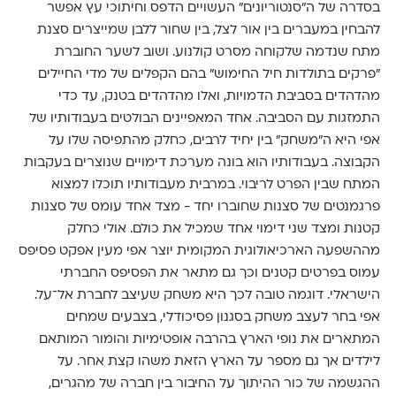
בסדרה של ה"סנטוריונים" העשויים הדפס וחיתוכי עץ אפשר
להבחין במעברים בין אור לצל, בין שחור ללבן שמייצרים סצנת
מתח שנדמה שלקוחה מסרט קולנוע. ושוב לשער החוברת
"פרקים בתולדות חיל החימוש" בהם הקפלים של מדי החיילים
מהדהדים בסביבת הדמויות, ואלו מהדהדים בטנק, עד כדי
התמזגות עם הסביבה. אחד המאפיינים הבולטים בעבודותיו של
אפי היא ה"משחק" בין יחיד לרבים, כחלק מהתפיסה שלו על
הקבוצה. בעבודותיו הוא בונה מערכת דימויים שנוצרים בעקבות
המתח שבין הפרט לריבוי. במרבית מעבודותיו תוכלו למצוא
פרגמנטים של סצנות שחוברו יחד - מצד אחד עומס של סצנות
קטנות ומצד שני דימוי אחד שמכיל את כולם. אולי כחלק
מההשפעה הארכיאולוגית המקומית יוצר אפי מעין אפקט פסיפס
עמוס בפרטים קטנים וכך גם מתאר את הפסיפס החברתי
הישראלי. דוגמה טובה לכך היא משחק שעיצב לחברת אל־על.
אפי בחר לעצב משחק בסגנון פסיכודלי, בצבעים שמחים
המתארים את נופי הארץ בהרבה אופטימיות והומור המותאם
לילדים אך גם מספר על הארץ הזאת משהו קצת אחר. על
ההגשמה של כור ההיתוך על החיבור בין חברה של מהגרים,