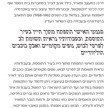
דרכו כמעצב ומאייר. כילד אהב לצייר במחברות בית הספר ואף
זכה לכינוי "הקשקשן", ובבגרותו למד עיצוב גרפי באקדמיה
לאמנות ועיצוב, בצלאל (בין השנים 1958-1962) שם התאהב
ברפידוגרף ובעבודה בקו השחור העדין.
סגנונו האישי התפתח מתוך חייו בעיר
התוססת, ובעבודותיו נראית תשומת לב
לפרטי לבוש, נופים מקומיים ואבק כוכבים
הוליוודיים
סגנונו האישי התפתח מתוך חייו בעיר התוססת, ובעבודותיו
נראית תשומת לב לפרטי לבוש, נופים מקומיים ואבק כוכבים
הוליוודיים. הקו העדין מעניק סמליות לדימויים אותם בחר לאייר
ודרך הייצוגיים האופנתיים בעיצוביו ניתן ללמוד על התקופות
השונות במדינה ועל הרחוב הישראלי. כך למשל, בעבודות איור
לחייל החימוש, הטנקים ה"אכזריים" נראים כמו גברים בחליפה,
הברגים והאומים נראים כמו כפתורים, ודמות הגבר המאויר
לעילא ולעילא - חבוש כובע אופנתי, בסגנון קאובוי אמריקאי,