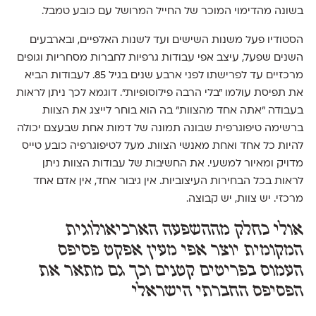
בשונה מהדימוי המוכר של החייל המרושל עם כובע טמבל.
הסטודיו פעל משנות השישים ועד לשנות האלפיים, ובארבעים
השנים שפעל, עיצב אפי עבודות גרפיות לחברות מסחריות וגופים
מרכזיים עד לפרישתו לפני ארבע שנים בגיל 85. לעבודות הביא
את תפיסת עולמו "בלי הרבה פילוסופיות". דוגמא לכך ניתן לראות
בעבודה "אתה אחד מהצוות" בה הוא בוחר לייצג את הצוות
ברשימה טיפוגרפית שבונה תמונה של דמות אחת שבעצם יכולה
להיות כל אחד ואחת מאנשי הצוות. מעל לטיפוגרפיה כובע טייס
מדויק ומאיור למשעי. את החשיבות של עבודות הצוות ניתן
לראות בכל הבחירות העיצוביות. אין גיבור אחד, אין אדם אחד
מרכזי. יש צוות, יש קבוצה.
אולי כחלק מההשפעה הארכיאולוגית
המקומית יוצר אפי מעין אפקט פסיפס
העמוס בפריטים קטנים וכך גם מתאר את
הפסיפס החברתי הישראלי