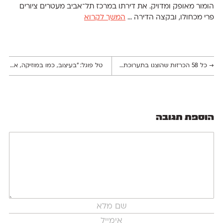
→
כל 58 הכרזות שהוצגו בתערוכת ״מילים של תקווה״ ביפו העתיקה
טל פוגל: ״בעיצוב, כמו במוזיקה, אני לומדת ומתפתחת דרך תהליך היצירה עצמו״
הוספת תגובה