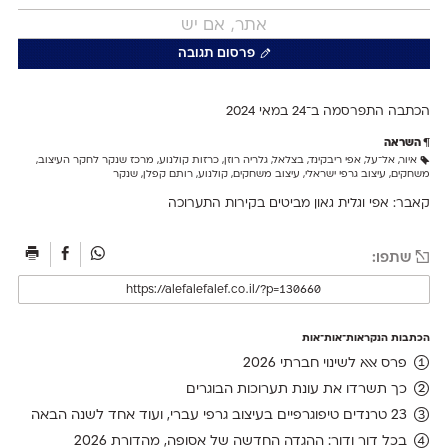
פרסום תגובה
הכתבה התפרסמה ב־24 ב
מאי 2024
השראה
איור
,
אל־על
,
אפי ריבקינד
,
בצלאל
,
גלריה רוזן
,
כרזות קולנוע
,
מרכז שנקר לחקר העיצוב
,
משחקים
,
עיצוב גרפי ישראלי
,
עיצוב משחקים
,
קולנוע
,
רותם קפלן
,
שנקר
קאבר: אפי וגלית גאון מביטים בקירות התערוכה
שתפו:
הכתבות הנקראות־אות־אות
פרס אאא לשינוי חברתי 2026
כך תשרדו את עונת תערוכות הבוגרים
23 טרנדים טיפוגרפיים בעיצוב גרפי עברי, ועוד אחד לשנה הבאה
בכל דור ודור: ההגדה החדשה של אסופה, מהדורת 2026