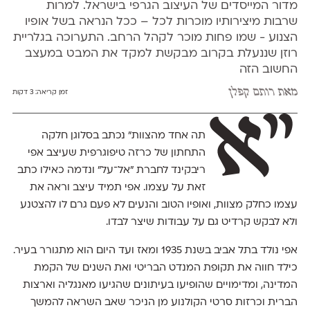
מדור המייסדים של העיצוב הגרפי בישראל. למרות
שרבות מיצירותיו מוכרות לכל – ככל הנראה בשל אופיו
הצנוע - שמו פחות מוכר לקהל הרחב. התערוכה בגלריית
רוזן שננעלת בקרוב מבקשת למקד את המבט במעצב
החשוב הזה
מאת
רותם קפלן
זמן קריאה:
3 דקות
"א
תה אחד מהצוות" נכתב בסלוגן חלקה
התחתון של כרזה טיפוגרפית שעיצב אפי
ריבקינד לחברת "אל־על" ונדמה כאילו כתב
זאת על עצמו. אפי תמיד עיצב וראה את
עצמו כחלק מצוות, ואופיו הטוב והנעים לא פעם גרם לו להצטנע
ולא לבקש קרדיט גם על עבודות שיצר לבדו.
אפי נולד בתל אביב בשנת 1935 ומאז ועד היום הוא מתגורר בעיר.
כילד חווה את תקופת המנדט הבריטי ואת השנים של הקמת
המדינה, ומדימויים שהופיעו בעיתונים שהגיעו מאנגליה וארצות
הברית וכרזות סרטי הקולנוע מן הניכר שאב השראה להמשך