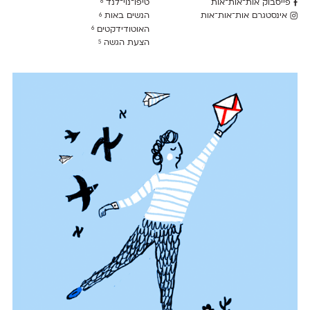
פייסבוק אות־אות־אות
טיפו־נוי־לנד
6
אינסטגרם אות־אות־אות
הנשים באות
6
האוטודידקטים
6
הצעת הגשה
5