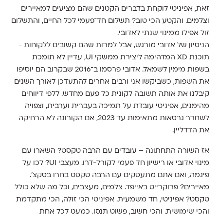
זאת, אפיניטי לוקחת בדברים הקטנים שהם מציעים למאיירים
וצלמים. והקטע הכי טוב? תשלום חד־פעמי לכל החיים, והתשלום
זול אפילו ממינוי שנתי לאדובי.
הניסיון של אדובי מורגש, אבל למרות שהם קשובים ללקוחות -
תוכנת XD המדהימה ליצירת ממשקי UI, עדיין לא תומכת
בשפות מימין לשמאל. אדובי פרסמו ב־2016 שבקרוב הם יוסיפו
את השפות, כשביקשו אני ורבים אחרים להתעדכן לאורך השנים
קיבלנו את אותה תשובה לקונית כל פעם מחדש. ללפי דיווחים
מהימנים, אפיניטי עובדת על תמיכה בעברית וערבית, וצפויה
לשחרר גרסאות מתאימות עד 2023, אם הקורונה לא הרחיקה
את הדדליין.
אז השורה התחתונה – עובדים עם הרבה טקסט? השארו עם
מינוי אדובי או רישיון חד פעמי לקורל-דרו. מעצבי UI? לכו על
פיגמה, ואם אתם מתעסקים עם הרבה טקסט בחרו בסקצ׳.
מאיירים? פרוקרייט באייפד. צלמים, מעצבים, וכל מה שלא כולל
טקסט? אפיניטי, חד משמעית. אפיניטי הכי זולה, הכי מתקדמת
והכי שימושית. והכי חשוב, פשוט תנסו. כמעט לכל אחת