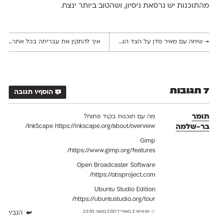
מהתוכנות יש גרסאת ניסיון, ושהטוב ביותר ינצח.
→
שיחה עם מאיר סדן על הצד הנסתר והמשמעויות הטכנולוגיות של פונטים פרמטריים
איך להתקין את עבריתה בכל אתר, כדי להציג טקסטים מותאמים לגולשים ולגולשות
7 תגובות
הוסף/י תגובה
תומר
מה עם תוכנות בקוד פתוח?
בר-שלמה
https://inkscape.org/about/overview/
InkScape
Gimp
https://www.gimp.org/features/
Open Broadcaster Software
https://obsproject.com/
Ubuntu Studio Edition
https://ubuntustudio.org/tour/
יום שישי 2 באפריל 2021 בשעה 22:03
הגב/י