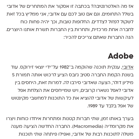
אז מה האלטרנטיבה? בכתבה זו אסקור את המתחרים של אדובי
בשלל התחומים. וגם אם טוב לכם עם אדובי, אני ממליץ בכל זאת
לשקול לפזול לצדדים. החלופות טובות, וכך יהיה פחות כוח
לחברה אחת מרכזית, ותחרות בין החברות תשרת אותנו היוצרים.
הנה החברות שאתם צריכים להכיר:
Adobe
אדובי
, ענקית תוכנה שהוקמה ב־1982 על־ידי יוצאי זירוקס. עוד
בשנת הקמת החברה סטיב ג׳ובס הציע לרכוש אותה תמורת 5
מיליון דולר, הצעה שאדובי סירבו לה. למרות זאת, היחסים בין
אדובי לאפל נשארו קרובים, ויש שמייחסים את הצלחת אפל
לעיקשות של אדובי להוציא את כל התוכנות למחשבי מקינטוש
של אפל בלבד עד 1989.
בערך באותו זמן, שתי חברות קטנות ומתחרות איחדו כוחות ויצרו
את מקרומדיה (Macromedia). החברה החדשה הציעה מענה
משלה לתוכנות רבות של אדובי, ואפילו פיתחה שתי תוכנות