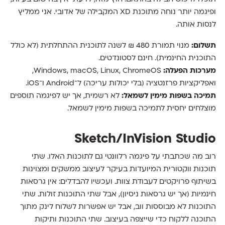
ופיגמה יותר נוחה מתוכנת XD המקבילה של אדובי. אני ממליץ
לנסות אותה.
תשלום:
מנוי תמורת 480 ₪ לשנה לתוכנית ההתחלתית (לא כולל
התוכנית החינמית). חינם לסטונדטים.
מערכות הפעלה:
Windows, macOS, Linux, ChromeOS,
ואפליקציות פרזנטציה (בלי יכולות עריכה) ל־Android ו־iOS.
תמיכה בשפות מימין לשמאל:
לא רשמית, אך יש לפיגמה תוספים
מוצלחים יחסית לתמיכה בשפות מימין לשמאל.
Sketch/InVision Studio
רוב מה שכתבתי על פיגמה רלוונטי גם לתוכנות האלו. שתי
תוכנות ווקטורית המיועדות בעיקר לעיצוב ממשקים ומצוינות
בשיתוף פרויקטים לעבודת צוות. ועכשיו להבדלים: אין גרסאות
חינמיות (אך יש גרסאות ניסיון), אבל שתי התוכנות זולות. שתי
התוכנות לא מבוססות ווב, אבל יש אפשרות לשלוח לינק מתוך
התוכנה ללקוח כדי שייצפה בעיצוב. שתי התוכנות ותיקות