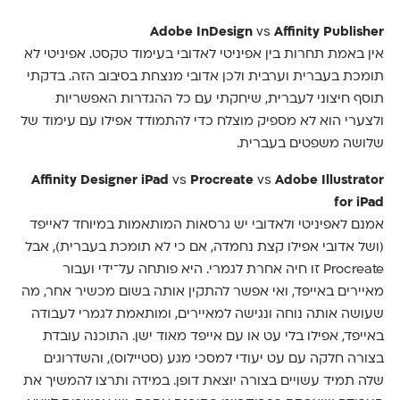
Adobe InDesign
vs
Affinity Publisher
אין באמת תחרות בין אפיניטי לאדובי בעימוד טקסט. אפיניטי לא
תומכת בעברית וערבית ולכן אדובי מנצחת בסיבוב הזה. בדקתי
תוסף חיצוני לעברית, שיחקתי עם כל ההגדרות האפשריות
ולצערי הוא לא מספיק מוצלח כדי להתמודד אפילו עם עימוד של
שלושה משפטים בעברית.
Affinity Designer iPad
vs
Procreate
vs
Adobe Illustrator
for iPad
אמנם לאפיניטי ולאדובי יש גרסאות המותאמות במיוחד לאייפד
(ושל אדובי אפילו קצת נחמדה, אם כי לא תומכת בעברית), אבל
Procreate זו חיה אחרת לגמרי. היא פותחה על־ידי ועבור
מאיירים באייפד, ואי אפשר להתקין אותה בשום מכשיר אחר, מה
שעושה אותה נוחה ונגישה למאיירים, ומותאמת לגמרי לעבודה
באייפד, אפילו בלי עט או עם אייפד מאוד ישן. התוכנה עובדת
בצורה חלקה עם עט יעודי למסכי מגע (סטיילוס), והשדרוגים
שלה תמיד עשויים בצורה יוצאת דופן. במידה ותרצו להמשיך את