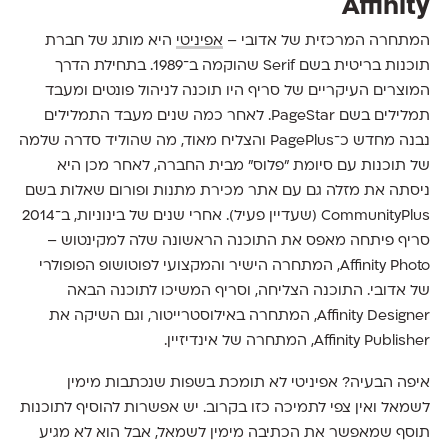
Affinity
המתחרה המרכזית של אדובי –
אפיניטי
היא מותג של חברת
תוכנות בריטית בשם Serif שהוקמה ב־1989. בתחילת הדרך
המוצרים העיקריים של סריף היו תוכנה לניהול פונטים ומעבד
תמלילים בשם PageStar. לאחר כמה שנים מעבד התמלילים
נבנה מחדש כ־PagePlus והצליח מאוד, מה שהוליד סדרה שלמה
של תוכנות עם סיומת ״פלוס״ מבית החברה, לאחר מכן היא
ניסתה את מזלה גם עם אתר מכירת מתנות ופורום שאלות בשם
CommunityPlus (שעדיין פעיל). אחרי שנים של בינוניות, ב־2014
סריף פיתחה מאפס את התוכנה הראשונה שלה למקינטוש –
Affinity Photo, המתחרה הישיר והמקצועי לפוטושופ הפופולרי
של אדובי. התוכנה הצליחה, וסריף המשיכו לתוכנה הבאה
Affinity Designer, המתחרה באילוסטרייטור, וגם השיקה את
Affinity Publisher, המתחרה של אינדיזיין.
איפה הבעיה? אפיניטי לא תומכת בשפות שנכתבות מימין
לשמאל ואין צפי לתמיכה כזו בקרוב. יש אפשרות להוסיף לתוכנות
תוסף שמאפשר את הכתיבה מימין לשמאל, אבל הוא לא מגיע