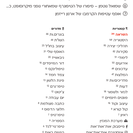
שמואל גוטמן – סיפורו של הטיפוגרף שמאחורי גופני מיקרוסופט, כפי שנחשף בארכיון של נינתו
אוסף עטיפות הקרמבו של ארנון רייזמן
קטגוריות
מדורים
השראה
בוגרים.ות
66
311
היסטוריה
השו״ת
44
141
תהליכי יצירה
עיצוב בחו"ל
23
95
סקירות
האוסף שלי
21
82
לימודִי
גיבאווייז
20
51
אירועים
דור המייסדים
16
50
עדכונים
טיפולינקס
15
49
המלצות
צמד חמד
14
47
מדריכים/ות
פינת הלשון
13
32
דעות
טיפו־גרם
12
32
לגזור ולשמור
צ׳יטוט
12
18
פונטים חינמיים
יום עבודה
11
17
עיצוב וקוד
כתבה מצולמת
8
16
קול קורא
חלוצי הדפוס
8
9
ראיון
טיפו־טיפ
7
7
מערכת המגזין
הספריה
6
פייסבוק אות־אות־אות
טיפו־נוי־לנד
6
אינסטגרם אות־אות־אות
הנשים באות
6