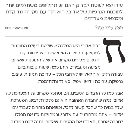
עידו יצא לשטח לבדוק האם יש תחליפים משתלמים יותר
לתוכנות הגרפיות של אדובי. הוא חזר עם סקירה מדוקדת
וממצאים מעודדים
מאת
עידו כסלו
זמן קריאה:
7 דקות
ח
ברת אדובי היא המלכה ששולטת בעולם התוכנות
למקצועות היצירה הויזולאיים. יוצרים וותיקים
וחדשים מכירים מקרוב את שלל התוכנות שאדובי
מציעה ומעבירים איתן כמה שעות טובות ביום
עבודה רגיל. ואיך לא? יש לאדובי הכל – עריכת תמונות, עיצוב
גרפיקה, עריכת וידיאו ואפילו סאונד ותלת־ממד.
אבל כמו כל הדברים הטובים, אם נסתכל מקרוב על המערכת של
אדובי נגלה שהחברה האהובה היא גם מלכודת דבש. המערכת
שלה בנויה כך שהכל קשור להכל, וכשאתם בוחרים לעבוד עם
אדובי – אתם מתחתנים עם אדובי. ובמחויבות כזו אם תפזלו
לחברה אחרת, תאבדו את ההטבות שאדובי נתנה לכם במתנה.