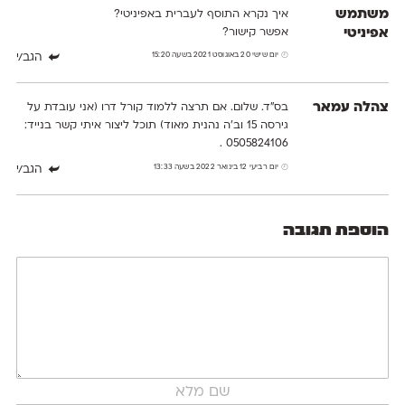
משתמש
איך נקרא התוסף לעברית באפיניטי?
אפיניטי
אפשר קישור?
יום שישי 20 באוגוסט 2021 בשעה 15:20
הגב/י
צהלה עמאר
בס״ד. שלום. אם תרצה ללמוד קורל דרו (אני עובדת על
גירסה 15 וב׳ה נהנית מאוד) תוכל ליצור איתי קשר בנייד:
0505824106 .
יום רביעי 12 בינואר 2022 בשעה 13:33
הגב/י
הוספת תגובה