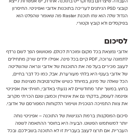
העבודה שיצרתם בפרוקרייט בתוכנה אחרת, יש אפשרות לייצא
קובצי PSD הניתנים לעריכה בתוכנות אדובי ואפיניטי. החיסרון
הגדול שלה הוא שזו תוכנת Raster מה שאומר שהפלט הוא
בפיקסלים ולא קובץ וקטורי.
לסיכום
אדובי נמצאת בכל מקום ומוכרת לכולם. פוטושופ הפך לשם נרדף
לתמונה ערוכה, PDF קיים בכל פינה. אפילו ילדים שרק מתחילים
לעצב מכירים בעל פה את התוכנות של אדובי ונראה שהשליטה
של אדובי בענף היא בלתי מעורערת. אבל, כמו כל דבר בחיים,
הכל שאלה של מינון, במיוחד כשיש אלטרנטיבות מצוינות שם
בחוץ. במשך יותר מחודשיים לא נגעתי באדובי, חוויתי את אפיניטי
ופיגמה לעומק, בדקתי גם את אינוויז׳ן וכמובן שגם הכרתי מקרוב
את צוות התמיכה הטכנית ושימור הלקוחות המפורסם של אדובי.
סיכום המסקנות: ברמת הנגישות של התוכנה – אפיניטי נוחה
יותר למשתמש הפשוט. הבעיה היא בחוסר ההתאמה לשפה
העברית. אם תרצו לעצב בעברית זו לא התוכנה בשבילכם. ובכל