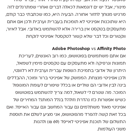
שאפשר לנעול את אובייקט הרקע ולשחרר אחרי, וברור שזה
מינורי, אבל יש ים דוגמאות לכאלה דברים ואחרי שמתרגלים לזה
מרגיש מגוחך לחזור אחורה. הבעיה היא, כמו שכתבתי כבר קודם,
היא שתוכנות אפיניטי לא תומכות בעברית וערבית ולכן אם אתם
מתעסקים בטקסט אין ברירה אלא להשתמש באדובי. אבל לאיור,
ווקטורים וכל דבר שלא קשור לטקסט? אפיניטי לוקחת
Adobe Photoshop
vs
Affinity Photo
אם אתם משתמשים בפוטושופ, כמו רוב האנשים, לעריכת
תמונות וגרפיקה ולא מתעסקים עם טקסטים מימין לשמאל,
היתרון של אדובי בתמיכת השפות עברית וערבית לא רלוונטי,
ולכן אפיניטי מנצחת. הממשק של אפיניטי ברור ומוכר, ההבדלים
בינה לבין אדובי הם שוליים או בכלל שיפורים לעומת המונופול
המוכר. מה שגורם לי לשאול, למה צריך להשתמש בפוטושופ
כשיש אפשרות כזו נהדרת וזולה? בגלל המותג? המחירים של
אפיניטי מאוד משתלמים גם עבור המחשב וגם עבור האייפד. ואם
בכל זאת קשה להפרד מהפוטושופ, אני מציע לשלם את תוספת
התשלום של תוכנת אפיניטי לאייפד (69 ₪) ולהנות
משני העולמות.