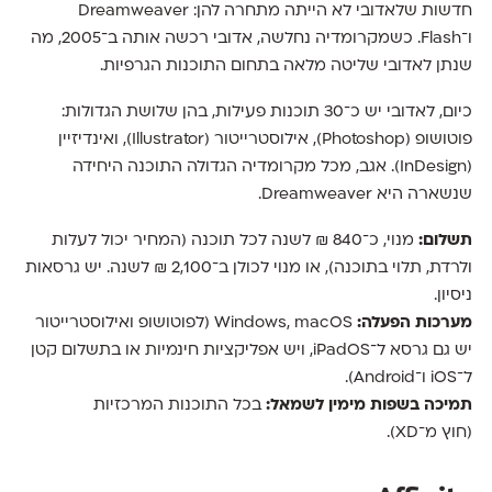
חדשות שלאדובי לא הייתה מתחרה להן: Dreamweaver
ו־Flash. כשמקרומדיה נחלשה, אדובי רכשה אותה ב־2005, מה
שנתן לאדובי שליטה מלאה בתחום התוכנות הגרפיות.
כיום, לאדובי יש כ־30 תוכנות פעילות, בהן שלושת הגדולות:
פוטושופ (Photoshop), אילוסטרייטור (Illustrator), ואינדיזיין
(InDesign). אגב, מכל מקרומדיה הגדולה התוכנה היחידה
שנשארה היא Dreamweaver.
תשלום:
מנוי, כ־840 ₪ לשנה לכל תוכנה (המחיר יכול לעלות
ולרדת, תלוי בתוכנה), או מנוי לכולן ב־2,100 ₪ לשנה. יש גרסאות
ניסיון.
מערכות הפעלה:
Windows, macOS (לפוטושופ ואילוסטרייטור
יש גם גרסא ל־iPadOS, ויש אפליקציות חינמיות או בתשלום קטן
ל־iOS ו־Android).
תמיכה בשפות מימין לשמאל:
בכל התוכנות המרכזיות
(חוץ מ־XD).