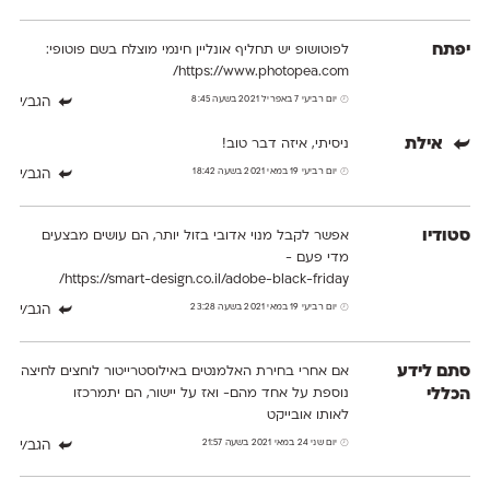
יפתח
לפוטושופ יש תחליף אונליין חינמי מוצלח בשם פוטופי:
https://www.photopea.com/
יום רביעי 7 באפריל 2021 בשעה 8:45
הגב/י
אילת
ניסיתי, איזה דבר טוב!
יום רביעי 19 במאי 2021 בשעה 18:42
הגב/י
סטודיו
אפשר לקבל מנוי אדובי בזול יותר, הם עושים מבצעים
מדי פעם -
https://smart-design.co.il/adobe-black-friday/
יום רביעי 19 במאי 2021 בשעה 23:28
הגב/י
סתם לידע
אם אחרי בחירת האלמנטים באילוסטרייטור לוחצים לחיצה
הכללי
נוספת על אחד מהם- ואז על יישור, הם יתמרכזו
לאותו אובייקט
יום שני 24 במאי 2021 בשעה 21:57
הגב/י