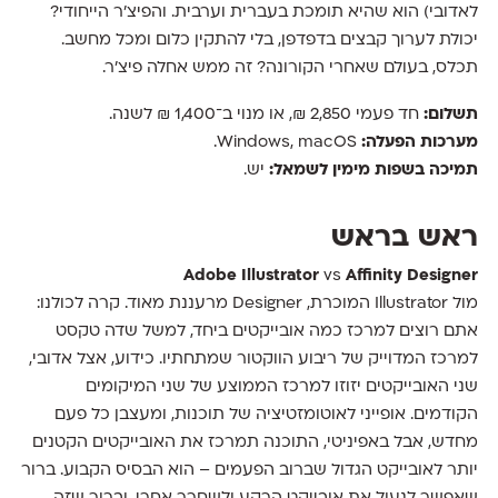
לאדובי) הוא שהיא תומכת בעברית וערבית. והפיצ׳ר הייחודי?
יכולת לערוך קבצים בדפדפן, בלי להתקין כלום ומכל מחשב.
תכלס, בעולם שאחרי הקורונה? זה ממש אחלה פיצ׳ר.
תשלום:
חד פעמי 2,850 ₪, או מנוי ב־1,400 ₪ לשנה.
מערכות הפעלה:
Windows, macOS.
תמיכה בשפות מימין לשמאל:
יש.
ראש בראש
Adobe Illustrator
vs
Affinity Designer
מול Illustrator המוכרת, Designer מרעננת מאוד. קרה לכולנו:
אתם רוצים למרכז כמה אובייקטים ביחד, למשל שדה טקסט
למרכז המדוייק של ריבוע הווקטור שמתחתיו. כידוע, אצל אדובי,
שני האובייקטים יזוזו למרכז הממוצע של שני המיקומים
הקודמים. אופייני לאוטומזטיציה של תוכנות, ומעצבן כל פעם
מחדש, אבל באפיניטי, התוכנה תמרכז את האובייקטים הקטנים
יותר לאובייקט הגדול שברוב הפעמים – הוא הבסיס הקבוע. ברור