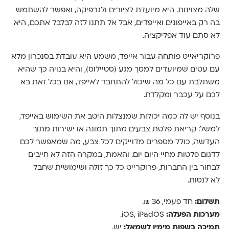
שלה מצוינות. היא מיועדת לציורים ולגרפיקה, ואפשר להשתמש
בה רק באייפונים ואייפדים, אבל אל תתנו לזה לבלבל אתכם, היא
לא סתם עוד אפליקציה.
פרוקריאייט פותחה עבור אייפד, משמע היא עובדת בסנכרון מלא
עם עטים שמיועדים למסך מגע (סטיילוס), והיא בנויה כך שהיא
משתלבת עם כל מה שיכול להתחבר לאייפד, אם בכל זאת בא
לכם על עכבר ומקלדת.
בנוסף יש לה כמה יכולות שמנצלות היטב את השימוש באייפד,
למשל: קריאת פלטת צבעים מתוך תמונה או ישירות מתוך
העדשה, כולל מספרים מדוייקים לכל צבע, מה שמאפשר לכם
לדגום פלטות מחיי היום יום. והאמת, במקרה הזה לא חייבים
לבחור בין החברות, פרוקרייט כל כך זולה ושימושית שחבל
לא לנסות.
תשלום:
חד פעמי, 36 ₪.
מערכות הפעלה:
iOS, iPadOS.
תמיכה בשפות מימין לשמאל:
יש.