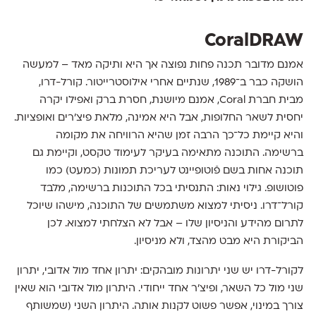
CoralDRAW
אמנם מדובר תכנה פחות נפוצה אך היא ותיקה מאד – למעשה
הושקה כבר ב־1989, שנתיים אחרי אילוסטרייטור. קורל-דרו,
מבית חברת Coral, אמנם מיושנת, חסרת ברק ואפילו יקרה
יחסית לשאר החלופות, אבל היא אמינה, מלאת פיצ׳רים ואופציות.
והיא קיימת כל־כך הרבה זמן שהיא הרוויחה את מקומה
ברשימה. התוכנה מתאימה בעיקר לעימוד טקסט, וקיימת גם
תוכנה אחות בשם פֿוטופיינט לעריכת תמונות (כמעט) כמו
פוטושופ. גילוי נאות: התנסיתי בכל התוכנות ברשימה, מלבד
קורל־דרו. ניסיתי למצוא משתמשים של התוכנה, מישהו שיוכל
לתרום מהידע והניסיון שלו – אבל לא הצלחתי למצוא. לכן
הביקורת היא מבט מהצד, ולא מניסיון.
לקורל-דרו יש שני יתרונות מובהקים: יתרון אחד מול אדובי, יתרון
שני מול כל השאר, ופיצ׳ר אחד ייחודי. היתרון מול אדובי הוא שאין
צורך במינוי, אפשר פשוט לקנות אותה. היתרון השני (שמשותף