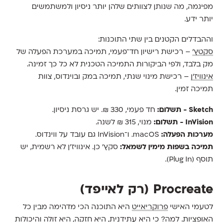
מפיגמה, מה שנותן לצוותים שלהן יותר ניסיון ולמשתמשים
יותר ידע.
וההבדלים הקטנים בין שתי התוכנות:
סקטץ׳
– רכישת רישיון חד־פעמי, תמיכה במערכת הפעלה של
מק בלבד, ולפי הביקורות התמיכה הטכנית לא כל כך זמינה.
אינוויז׳ן
– רכישת מינוי שנתי, תמיכה במק ובוינדוס, צוות
תמיכה זמין.
Sketch - תשלום:
חד פעמי, 330 ₪. יש גרסת ניסיון.
InVision - תשלום:
מנוי, 315 ₪ לשנה.
מערכות הפעלה:
macOS. ו־InVision גם עובד על ווינדוס.
תמיכה בשפות מימין לשמאל:
סקץ׳ כן. אינוויז׳ן לא רשמית, יש
תוסף (Plug In).
Procreate (רק לאייפד)
לטעמי האישי
פרוקריאייט
היא התוכנה הכי מדהימה מבין כל
האופציות. למה? כי היא עתידנית, היא חזקה, היא זולה והיכולות