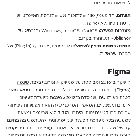
לתוצאות מושלמות.
תשלום:
חד פעמי, 180 ₪ לתוכנה (69 ₪ לגרסת האייפד). יש
גרסת ניסיון (לא לאייפד).
מערכות הפעלה:
Windows, macOS, iPadOS (הגרסא של
Publisher תשוחרר בקרוב).
תמיכה בשפות מימין לשמאל:
לא רשמית, יש תוסף (Plug In) של
חברה ישראלית.
Figma
הושקה ב־2016 ומבוססת על ממשק אינטרנטי בלבד.
פיגמה
(Figma) היא תוכנה ווקטורית פופולרית מבית חברת סטארטאפ
קטנה באותו שם (שנוסדה ב־2012). פיגמה מיועדת לעיצוב
אתרים וממשקים, המאפיין המרכזי שלה הוא האפשרות לשיתוף
עריכת פרויקט עם צוות. היתרון הגדול הוא שפיגמה נמצאת
למעשה בכל מערכת הפעלה שקיימת וניתן להשתמש בה בחינם
עד שלושה פרויקטים בחודש. אם אתם מעוניינים ביותר פרויקטים
תוכלו לרכוש חבילה בהתאם. חוץ מזה, לדעתי אין בה שום בעיות,