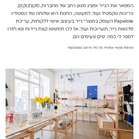
המפאר את הנייר ומציג מגוון רחב של מחברות, סקצ'בוקים,
כריכות טקסטיל ועוד. למעשה, החנות היא שלוחה של הסטודיו
Papelote העוסק במוצרי נייר בעיצוב אישי ללקוחות, עריכת
סדנאות נייר, תערוכות ועוד. אז לכו תמששו קצת ניירות ונא חזרו
לספר לי כמה יפים ונעימים הם.
Vojtěšská 241/9, 110 00 Praha-Nové Město