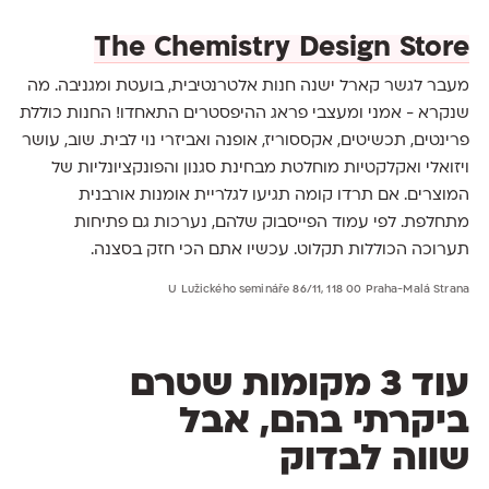
The Chemistry Design Store
מעבר לגשר קארל ישנה חנות אלטרנטיבית, בועטת ומגניבה. מה
שנקרא - אמני ומעצבי פראג ההיפסטרים התאחדו! החנות כוללת
פרינטים, תכשיטים, אקססוריז, אופנה ואביזרי נוי לבית. שוב, עושר
ויזואלי ואקלקטיות מוחלטת מבחינת סגנון והפונקציונליות של
המוצרים. אם תרדו קומה תגיעו לגלריית אומנות אורבנית
מתחלפת. לפי עמוד הפייסבוק שלהם, נערכות גם פתיחות
תערוכה הכוללות תקלוט. עכשיו אתם הכי חזק בסצנה.
U Lužického semináře 86/11, 118 00 Praha-Malá Strana
עוד 3 מקומות שטרם
ביקרתי בהם, אבל
שווה לבדוק