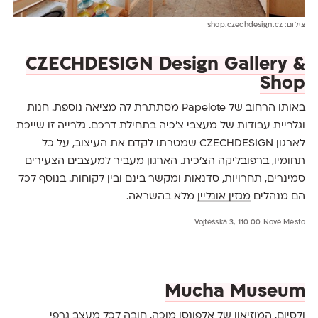
צילום: shop.czechdesign.cz
CZECHDESIGN Design Gallery &
Shop
באותו הרחוב של Papelote מסתתרת לה מציאה נוספת. חנות
וגלריית עבודות של מעצבי צ'כיה בתחילת דרכם. גלרייה זו שייכת
לארגון CZECHDESIGN שמטרתו לקדם את העיצוב, על כל
תחומיו, ברפובליקה הצ'כית. הארגון מעביר למעצבים הצעירים
סמינרים, תחרויות, סדנאות ומקשר בינם ובין לקוחות. בנוסף לכל
הם מנהלים
מגזין אונליין
מלא בהשראה.
Vojtěšská 3, 110 00 Nové Město
Mucha Museum
ולסיום, המוזיאון של אלפונסו מוכה, חובה לכל מעצב גרפי