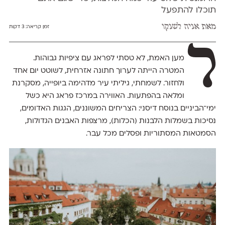
תוכלו להתפעל
מאת
אניה לשנקו
זמן קריאה:
3 דקות
ל
מען האמת, לא טסתי לפראג עם ציפיות גבוהות.
המטרה הייתה לערוך חתונה אזרחית, לשוטט יום אחד
ולחזור. לשמחתי, גיליתי עיר מדהימה ביופייה, מסקרנת
ומלאה בהפתעות. האווירה במרכז פראג היא כשל
ימי־הביניים בנוסח דיסני: הצריחים המשוננים, הגגות האדומים,
נסיכות בשמלות הלבנות (הכלות), מרצפות האבנים הגדולות,
הסמטאות המסתוריות ופסלים מכל עבר.