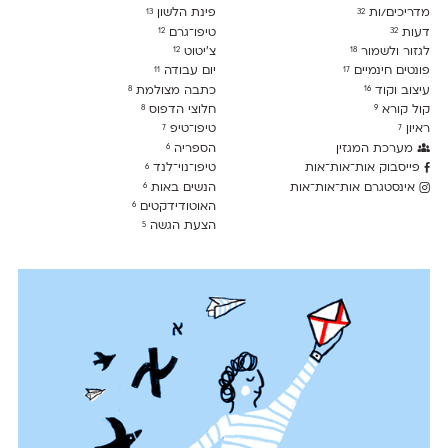
מדריכים/ות
פינת הלשון
13
32
דעות
טיפו־גרם
12
32
לגזור ולשמור
צ׳יטוט
12
18
פונטים חינמיים
יום עבודה
11
17
עיצוב וקוד
כתבה מצולמת
8
16
קול קורא
חלוצי הדפוס
8
9
ראיון
טיפו־טיפ
7
7
מערכת המגזין
הספריה
6
פייסבוק אות־אות־אות
טיפו־נוי־לנד
6
אינסטגרם אות־אות־אות
הנשים באות
6
האוטודידקטים
6
הצעת הגשה
5