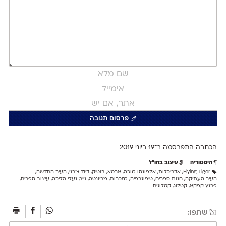
פרסום תגובה
הכתבה התפרסמה ב־19 ב
יוני 2019
היסטוריה
עיצוב בחו"ל
Flying Tiger
,
אדריכלות
,
אלפונסו מוכה
,
ארטא
,
בוטיק
,
דיוד צ'רני
,
העיר החדשה
,
העיר העתיקה
,
חנות ספרים
,
טיפוגרפיה
,
מזכרות
,
מריונטה
,
נייר
,
נעלי הליכה
,
עיצוב ספרים
,
פרנץ קפקא
,
קטלוג
,
קטלוגים
שתפו: