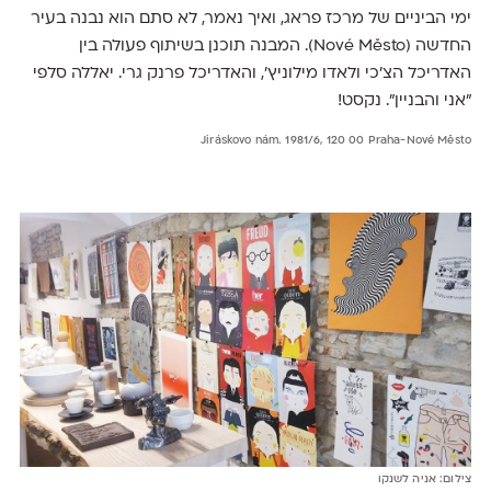
ימי הביניים של מרכז פראג, ואיך נאמר, לא סתם הוא נבנה בעיר
החדשה (Nové Město). המבנה תוכנן בשיתוף פעולה בין
האדריכל הצ'כי ולאדו מילוניץ', והאדריכל פרנק גרי. יאללה סלפי
"אני והבניין". נקסט!
Jiráskovo nám. 1981/6, 120 00 Praha-Nové Město
צילום: אניה לשנקו