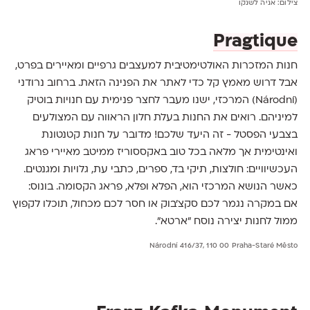
צילום: אניה לשנקו
Pragtique
חנות המזכרות האולטימטיבית למעצבים גרפיים ומאיירים בפרט,
אבל דרוש מאמץ קל כדי לאתר את הפנינה הזאת. ברחוב נרודני
(Národní) המרכזי, ישנו מעבר לחצר פנימית עם חנויות בוטיק
למיניהם. רואים את החנות בעלת חלון הראווה עם המצולעים
בצבעי הפסטל - זה היעד שלכם! מדובר על חנות קטנטונת
ואינטימית אך מלאה בכל טוב באקססוריז ממיטב מאיירי פראג
העכשיוויים: חולצות, תיקי בד, ספרים, כתבי עת, גלויות ומגנטים.
כאשר הנושא המרכזי הוא, הפלא ופלא, פראג הקסומה. בונוס:
אם במקרה נגמר לכם סקצ'בוק או חסר לכם מכחול, תוכלו לקפוץ
ממול לחנות יצירה נוסח "ארטא".
Národní 416/37, 110 00 Praha-Staré Město