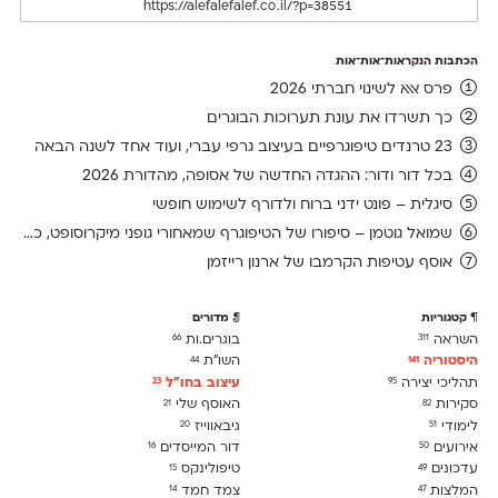
הכתבות הנקראות־אות־אות
פרס אאא לשינוי חברתי 2026
כך תשרדו את עונת תערוכות הבוגרים
23 טרנדים טיפוגרפיים בעיצוב גרפי עברי, ועוד אחד לשנה הבאה
בכל דור ודור: ההגדה החדשה של אסופה, מהדורת 2026
סיגלית – פונט ידני ברוח ולדורף לשימוש חופשי
שמואל גוטמן – סיפורו של הטיפוגרף שמאחורי גופני מיקרוסופט, כפי שנחשף בארכיון של נינתו
אוסף עטיפות הקרמבו של ארנון רייזמן
קטגוריות
מדורים
השראה
בוגרים.ות
66
311
היסטוריה
השו״ת
44
141
תהליכי יצירה
עיצוב בחו"ל
23
95
סקירות
האוסף שלי
21
82
לימודִי
גיבאווייז
20
51
אירועים
דור המייסדים
16
50
עדכונים
טיפולינקס
15
49
המלצות
צמד חמד
14
47