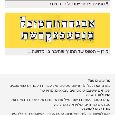
5 ספרים מספרייתו של דן ריזינגר
קורן – הפונט של התנ״ך שחיבר בין קדושה
...
מה עושים פה?
כאן ב־
אאא
תוכלו להתרשם מטיפוגרפיה עברית רעננה ולרכוש פונטים
איכותיים שעיצבו טיפוגרפים עצמאיים.
קראו עוד
הניוזלטר השווה
קבלו מספר פעמים בשנה מייל עם עדכונים על פונטים חדשים ועל
מבצעים מיוחדים.
מלאו את המייל כאן
עוד דרכים להתעדכן
בואו לעשות לנו לייק ב
פייסבוק
, עקבו אחרינו ב
אינסטגרם
וקבלו קצת