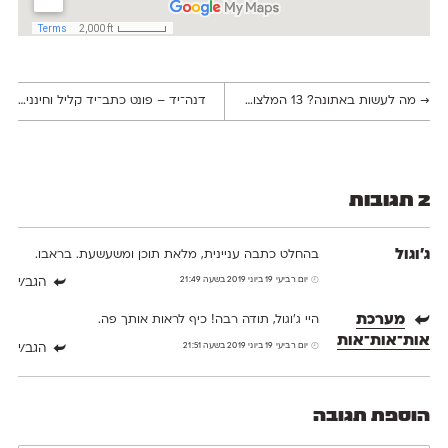
→
מה לעשות באתונה? 13 המלצות למעצבים גרפיים
דנה־יד – פונט כתב־יד קליל וחינני לשימוש חופשי
2 תגובות
ג'וגול
בהחלט כתבה עניינית, מלאת תוכן ומשעשעת. בראבו.
יום רביעי 19 ביוני 2019 בשעה 21:49
הגב/י
מערכת
היי ג'וגול, תודה רבה! כיף לראות אותך פה.
אות־אות־אות
יום רביעי 19 ביוני 2019 בשעה 21:51
הגב/י
הוספת תגובה