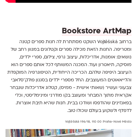
Bookstore ArtMap
ברחוב Vojtěšská השקט מסתתרת לה חנות ספרים קטנה
ומטריפה. החנות הזאת מכילה ספרים וקטלוגים במגוון רחב של
נושאים: אומנות, אדריכלות, עיצוב גרפי, צילום, ספרי ילדים,
מוסיקה, תיאטרון ועוד. המכנה המשותף לכל אותם ספרים הוא
העיצוב היפיפה שלהם. הכריכה הייחודית, הטיפוגרפיה המוקפדת
והלייאאוטים המעוצבים. החל מספרי ילדים בסגנון פולק־סלאבי
צבעוני ועשיר (שאותי אישית - ממיס), קטלוג אדריכלות שנבחר
אקראית מתוך המבחר ומעוצב בקו מודרני ומינימליסטי, וכלי
בפאנזינים שהודפסו ושודכו בבית. חנות שהיא תיבת אוצרות.
לדפדף ולשקוע בעולם שכולו טוב.
Vojtěšská 196/18, 110 00 Praha-Nové Město