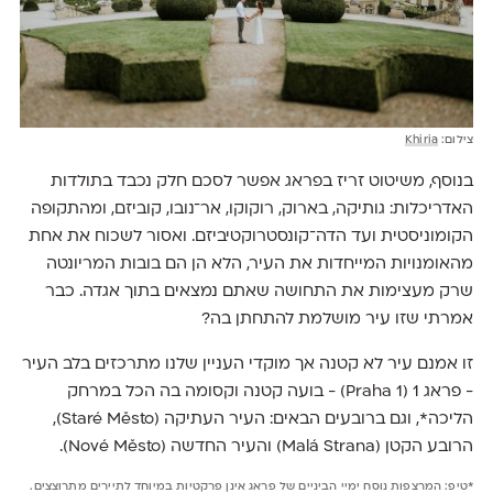
צילום:
Khiria
בנוסף, משיטוט זריז בפראג אפשר לסכם חלק נכבד בתולדות
האדריכלות: גותיקה, בארוק, רוקוקו, אר־נובו, קוביזם, ומהתקופה
הקומוניסטית ועד הדה־קונסטרוקטיביזם. ואסור לשכוח את אחת
מהאומנויות המייחדות את העיר, הלא הן הם בובות המריונטה
שרק מעצימות את התחושה שאתם נמצאים בתוך אגדה. כבר
אמרתי שזו עיר מושלמת להתחתן בה?
זו אמנם עיר לא קטנה אך מוקדי העניין שלנו מתרכזים בלב העיר
- פראג 1 (Praha 1) - בועה קטנה וקסומה בה הכל במרחק
הליכה*, וגם ברובעים הבאים: העיר העתיקה (Staré Město),
הרובע הקטן (Malá Strana) והעיר החדשה (Nové Město).
*טיפ: המרצפות נוסח ימיי הביניים של פראג אינן פרקטיות במיוחד לתיירים מתרוצצים.