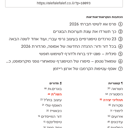
הכתבות הנקראות־אות־אות
פרס אאא לשינוי חברתי 2026
כך תשרדו את עונת תערוכות הבוגרים
23 טרנדים טיפוגרפיים בעיצוב גרפי עברי, ועוד אחד לשנה הבאה
בכל דור ודור: ההגדה החדשה של אסופה, מהדורת 2026
סיגלית – פונט ידני ברוח ולדורף לשימוש חופשי
שמואל גוטמן – סיפורו של הטיפוגרף שמאחורי גופני מיקרוסופט, כפי שנחשף בארכיון של נינתו
אוסף עטיפות הקרמבו של ארנון רייזמן
קטגוריות
מדורים
השראה
בוגרים.ות
66
311
היסטוריה
השו״ת
44
141
תהליכי יצירה
עיצוב בחו"ל
23
95
סקירות
האוסף שלי
21
82
לימודִי
גיבאווייז
20
51
אירועים
דור המייסדים
16
50
עדכונים
טיפולינקס
15
49
המלצות
צמד חמד
14
47