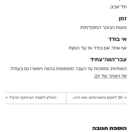
תל
־
אביב.
זמן
שעות הבוקר המוקדמות.
אי בודד
אף אחד.
אם
בודד אז עד הסוף
!
עבר־הווה־עתיד
האותיות
:
נסמכות על העבר משמשות בהווה וישארו גם בעתיד.
אל האתר של ינק
→
20 לינקים טיפוגרפיים: איש הרנסנס, מונחי טיפוגרפיה והגדת אינסטנט לפסח
המילון למונחי הגרפיקה תרצ"ז
←
הוספת תגובה