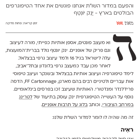
והפעם במדור השו"ת אנחנו פוגשים את אחד הטיפוגרפים
הבולטים בארץ - יָנֶק יוֹנְטֶף
מאת
אאא
זמן קריאה:
פחות מדקה
ה
וא מעצב פונטים, אספן אותיות כפייתי, מורה לעיצוב
וגם פריק של אופניים. ינק יונטף נולד בברית־המועצות
,
עלה לישראל בגיל
16
ולמד עיצוב גרפי בבצלאל
.
לאחר מכן
עבד כמעצב גרפי בלונדון ובתל־אביב
,
לימד טיפוגרפיה ועיצוב אותיות בבצלאל ובשנקר ועיצב טיפוסי
אות עבריים ולטיניים רבים בהם מארגן,
FF Cartonnage,
הדסה
פרידלנדר ומנדטורי.
האותיות שעיצב זכו בפרסים בינלאומיים.
נוסף על העשייה הטיפוגרפית ינק עוסק בתיעוד של
לטרינג
במרחב הציבורי
, וכותב
בלוג על תרבות אופניים
.
זה מה שהיה לו לומר למדור השו"ת שלנו:
ראִיה