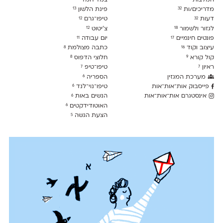
מדריכים/ות
פינת הלשון
13
32
דעות
טיפו־גרם
12
32
לגזור ולשמור
צ׳יטוט
12
18
פונטים חינמיים
יום עבודה
11
17
עיצוב וקוד
כתבה מצולמת
8
16
קול קורא
חלוצי הדפוס
8
9
ראיון
טיפו־טיפ
7
7
מערכת המגזין
הספריה
6
פייסבוק אות־אות־אות
טיפו־נוי־לנד
6
אינסטגרם אות־אות־אות
הנשים באות
6
האוטודידקטים
6
הצעת הגשה
5