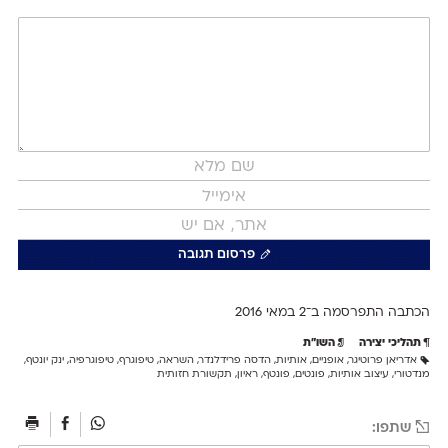
פרסום תגובה
הכתבה התפרסמה ב־2 ב
מאי 2016
תהליכי יצירה
השו״ת
אדריאן פרוטיגר
,
אופניים
,
אותיות
,
הדסה פרידלנדר
,
השראה
,
טיפוגרף
,
טיפוגרפיה
,
ינק יונטף
,
מנדטורי
,
עיצוב אותיות
,
פונטים
,
פונטף
,
ראיון
,
תקשורת חזותית
שתפו: