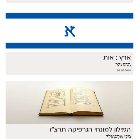
ארץ ; אות
הדס זהר
08.05.2016
המילון למונחי הגרפיקה תרצ"ז
סתו אקסנפלד