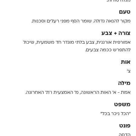
מגלה סודות.
טעם
מקור להנאה גדולה. שומר הסף מפני רעלים וסכנות.
צורה + צבע
אמורפית אורגנית, צבע בלתי מוגדר חד משמעית, שיכול
להתפרש ככמה צבעים.
אות
צ׳
מילה
אמת - א' האות הראשונה, מ' האמצעית ו־ת' האחרונה.
משפט
"הכל ניכר בכל"
פונט
הדסה