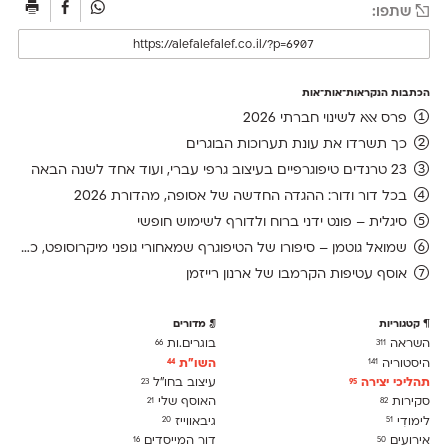
שתפו:
הכתבות הנקראות־אות־אות
פרס אאא לשינוי חברתי 2026
כך תשרדו את עונת תערוכות הבוגרים
23 טרנדים טיפוגרפיים בעיצוב גרפי עברי, ועוד אחד לשנה הבאה
בכל דור ודור: ההגדה החדשה של אסופה, מהדורת 2026
סיגלית – פונט ידני ברוח ולדורף לשימוש חופשי
שמואל גוטמן – סיפורו של הטיפוגרף שמאחורי גופני מיקרוסופט, כפי שנחשף בארכיון של נינתו
אוסף עטיפות הקרמבו של ארנון רייזמן
קטגוריות
מדורים
השראה
בוגרים.ות
66
311
היסטוריה
השו״ת
44
141
תהליכי יצירה
עיצוב בחו"ל
23
95
סקירות
האוסף שלי
21
82
לימודִי
גיבאווייז
20
51
אירועים
דור המייסדים
16
50