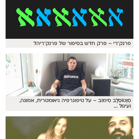
פרנק־רי – פרק חדש בסיפור של פרנק־ריהל
סְוֶטוֹסְלָב סִימוֹב – על טיפוגרפיה גיאומטרית, אמונה,
ועיגול
...