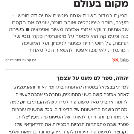
מקום בעולם
והפעם במדור השו״ת אנחנו פוגשים את יהודה חופשי –
מעצב, חוקר טיפוגרפיה ואוהב חומר, שגילה את הקסם
שבאותיות דווקא אחרי אכזבה מאיור ואנימציה ■ בשיחה
כנה ומעמיקה הוא מספר על טיפוגרפיה כקוד גנטי של
תרבות, על חוש הריח כצינור לזיכרון, ועל המשיכה
המתמדת לאי שבו אפשר להשאיר הכל מאחור
מאת
אאא
זמן קריאה:
פחות מדקה
יהודה, ספר לנו מעט על עצמך
למדתי בבצלאל במטרה להתפתח בתחומי האיור והאנימציה.
לאחר אכזבה קשה בשני התחומים, נותרה בי אהבה לעשייה
ולחומר. אהבתי מאד טיפוגרפיה למרות שלא הבנתי בדיוק למה
ומה זה בשנים הראשונות של הלימודים. ככל שהשנים עוברות
אני מתוודע יותר ויותר להיותה של הטיפוגרפיה מעין "צלחת
פטרי" שבה מתפתחות תרביות המכילות את הדי־אן־איי שלנו
כקבוצה. לטיפוגרפיה היכולת לקדד מידע מרובד בן מאות ואלפי