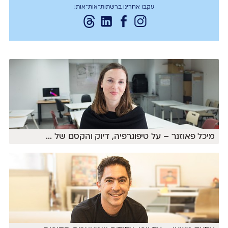
עקבו אחרינו ברשתות־אות־אות:
מיכל פאוזנר – על טיפוגרפיה, דיוק והקסם של
...