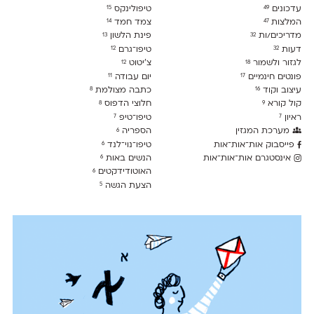
עדכונים
טיפולינקס
15
49
המלצות
צמד חמד
14
47
מדריכים/ות
פינת הלשון
13
32
דעות
טיפו־גרם
12
32
לגזור ולשמור
צ׳יטוט
12
18
פונטים חינמיים
יום עבודה
11
17
עיצוב וקוד
כתבה מצולמת
8
16
קול קורא
חלוצי הדפוס
8
9
ראיון
טיפו־טיפ
7
7
מערכת המגזין
הספריה
6
פייסבוק אות־אות־אות
טיפו־נוי־לנד
6
אינסטגרם אות־אות־אות
הנשים באות
6
האוטודידקטים
6
הצעת הגשה
5