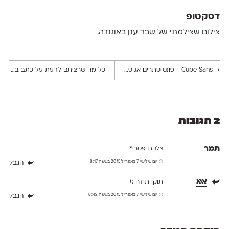
דסקטופ
צילום שצילמתי של שבר ענן באוגנדה.
→
Cube Sans - פונט סתרים אקספרימנטלי
כל מה שרציתם לדעת על כתב ברייל
←
2 תגובות
תמר
צלחת פטרי*
יום שלישי 7 באפריל 2015 בשעה 8:17
הגב/י
אאא
תוקן תודה :)
יום שלישי 7 באפריל 2015 בשעה 8:42
הגב/י