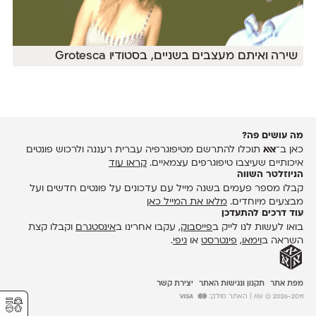
שירה ואיתם מעצבים בשניים, בסטודיו Grotesca
מה עושים פה?
כאן ב־
אאא
תוכלו להתרשם מטיפוגרפיה עברית רעננה ולרכוש פונטים
איכותיים שעיצבו טיפוגרפים עצמאיים.
קראו עוד
הניוזלטר השווה
קבלו מספר פעמים בשנה מייל עם עדכונים על פונטים חדשים ועל
מבצעים מיוחדים.
מלאו את המייל כאן
עוד דרכים להתעדכן
בואו לעשות לנו לייק ב
פייסבוק
, עקבו אחרינו ב
אינסטגרם
וקבלו קצת
השראה ב
וימאו
,
פינטרסט
או
גיפי
.
מפת אתר
תקנון ונגישות האתר
יצירת קשר
⚥︎
2026-2011 © אאא
| האתר סולק: