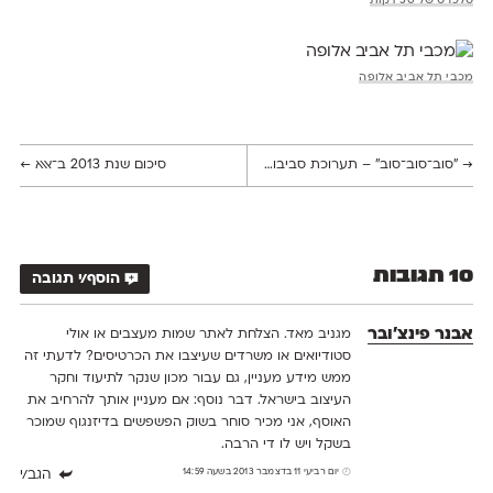
טלכרט של 50 דקות
מכבי תל אביב אלופה
→
״סוב־סוב־סוב״ – תערוכת סביבונים קטנה לחנוכה
סיכום שנת 2013 ב־אאא
←
10 תגובות
הוסף/י תגובה
אבנר פינצ'ובר
מגניב מאד. הצלחת לאתר שמות מעצבים או אולי
סטודיואים או משרדים שעיצבו את הכרטיסים? לדעתי זה
ממש מידע מעניין, גם עבור מכון שנקר לתיעוד וחקר
העיצוב בישראל. דבר נוסף: אם מעניין אותך להרחיב את
האוסף, אני מכיר סוחר בשוק הפשפשים בדיזנגוף שמוכר
בשקל ויש לו די הרבה.
יום רביעי 11 בדצמבר 2013 בשעה 14:59
הגב/י