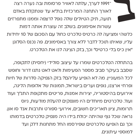
ב
־1991 לערך, עלתה לאוויר פרסומת ובה נערה רצה
לאורך התחנה המרכזית בת"א עד שנתקלת באדם
תועה, תיק הטיולים שלה נופל לרצפה וממנו מתפרזים
עשרות אסימונים. בשלב זה עוצרת אותה דמות
כלשהי ומציעה לה כרטיס טלכרט כחול עם הסכום של 10 יחידות
עליו, שאיתו תוכל לדבר ללא צורך באסימונים. פה נכנס הסלוגן
"אין כיס בלי כרטיס" וכך, בזק הציגה לנו את הטלכרט.
בהתחלה הטלכרטים שמרו על עיצוב סולידי (יחסית) לתקופה,
שסבב בעיקר סביב מספר הפעימות ולאט לאט נתנו דרור וחופש
לכל המעוניין. מה לא הופיע עליהם? בזק הנפיקה סדרות של חיות
ופרחי ארצנו, נופים וערים בישראל, תמונות של אלופות הליגה,
אירועים בהיסטוריה, יצירות אמנות, פריטים מתקופת התנ"ך ועוד
ועוד. טלכרטים מיוחדים היו מונפקים להעלת מודעות, גיוס
תרומות, ציון תאריכים חשובים, אירועי ספורט ותרבות אנד סו און.
נראה שכל גוף שהיתה יכולת בידו היה מנפיק טלכרטים בדמותו
וכך גם הופיעו טלכרטים שפירסמו החל מתחנות דלק ועד
למוספי עיתונים.