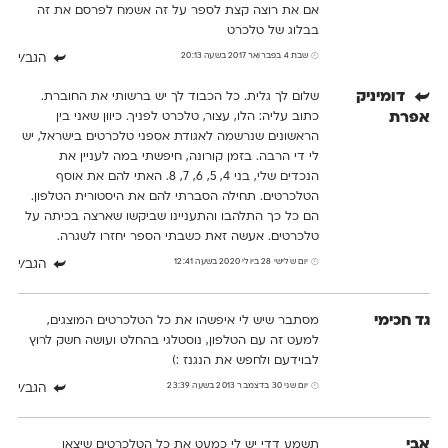
אם את רוצה קצת לספר על זה אשמח לפרסם את זה
בבלוג של טלכרט
שבת 4 בפברואר 2017 בשעה 20:13
הגב/י
דומיניק
שלום לך גלית. כל הכבוד לך יש ברשותי את החוברת.
אפרת
כתוב עליה: הלו, עצור, טלכרט לפניך. כיוון שאני בין
הראשונים שנרשמה לאגודת אספני טלכרטים בישראל, יש
לי די הרבה. בזמן קורונה, חיפשתי במה לעניין את
הנכדים שלי, בני 4, 5, 6, 7, 8. האתי להם את אוסף
הטלכרטים. תחילה הסברתי להם את היסטורית הטלפון.
הם כל כך התלהבו והתעניינו שביקשו שארצה בכיתה על
טלכרטים. אעשה זאת כשבתי הספר יחזרו לשגרה.
יום שלישי 28 ביולי 2020 בשעה 12:41
הגב/י
גד חכימי
מסתבר שיש לי איפשהו את כל הטלכרטים המוצגים,
למעט זה עם הטלפון, נוסטלגי בהחלט ועושה חשק לרוץ
לבוידעם ולחפש את הנגנז :)
יום שני 30 בדצמבר 2013 בשעה 23:39
הגב/י
אבי
תשמע דדי יש לי כמעט את כל הטלכרטים שיצאו