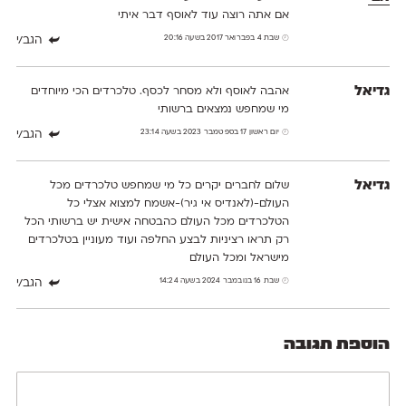
אם אתה רוצה עוד לאוסף דבר איתי
שבת 4 בפברואר 2017 בשעה 20:16
הגב/י
גדיאל
אהבה לאוסף ולא מסחר לכסף. טלכרדים הכי מיוחדים
מי שמחפש נמצאים ברשותי
יום ראשון 17 בספטמבר 2023 בשעה 23:14
הגב/י
גדיאל
שלום לחברים יקרים כל מי שמחפש טלכרדים מכל
העולם-(לאנדיס אי גיר)-אשמח למצוא אצלי כל
הטלכרדים מכל העולם כהבטחה אישית יש ברשותי הכל
רק תראו רציניות לבצע החלפה ועוד מעוניין בטלכרדים
מישראל ומכל העולם
שבת 16 בנובמבר 2024 בשעה 14:24
הגב/י
הוספת תגובה