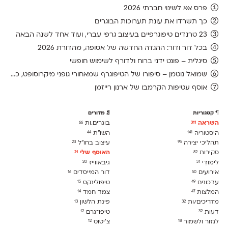
פרס אאא לשינוי חברתי 2026
כך תשרדו את עונת תערוכות הבוגרים
23 טרנדים טיפוגרפיים בעיצוב גרפי עברי, ועוד אחד לשנה הבאה
בכל דור ודור: ההגדה החדשה של אסופה, מהדורת 2026
סיגלית – פונט ידני ברוח ולדורף לשימוש חופשי
שמואל גוטמן – סיפורו של הטיפוגרף שמאחורי גופני מיקרוסופט, כפי שנחשף בארכיון של נינתו
אוסף עטיפות הקרמבו של ארנון רייזמן
קטגוריות
מדורים
השראה
בוגרים.ות
66
311
היסטוריה
השו״ת
44
141
תהליכי יצירה
עיצוב בחו"ל
23
95
סקירות
האוסף שלי
21
82
לימודִי
גיבאווייז
20
51
אירועים
דור המייסדים
16
50
עדכונים
טיפולינקס
15
49
המלצות
צמד חמד
14
47
מדריכים/ות
פינת הלשון
13
32
דעות
טיפו־גרם
12
32
לגזור ולשמור
צ׳יטוט
12
18