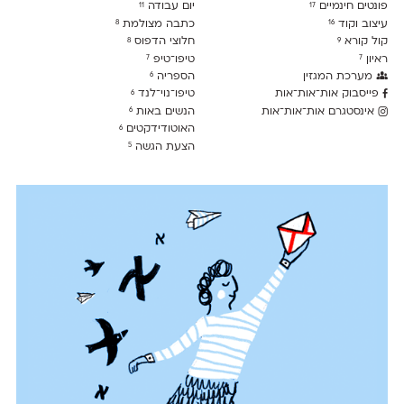
פונטים חינמיים
יום עבודה
11
17
עיצוב וקוד
כתבה מצולמת
8
16
קול קורא
חלוצי הדפוס
8
9
ראיון
טיפו־טיפ
7
7
מערכת המגזין
הספריה
6
פייסבוק אות־אות־אות
טיפו־נוי־לנד
6
אינסטגרם אות־אות־אות
הנשים באות
6
האוטודידקטים
6
הצעת הגשה
5