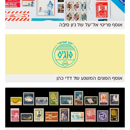
אוסף פריטי אל־על של ג׳ון סיבֿה
אוסף הפוגים המשגע של דדי כהן