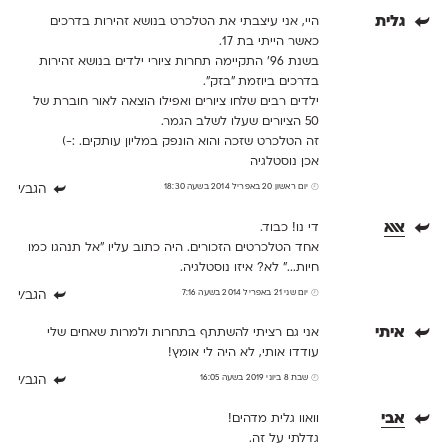
גלית
היי, אני עיצבתי את הטלכרט בנושא זהירות בדרכים
כאשר הייתי בת 17.
בשנת 96' התקיימה תחרות ציורי ילדים בנושא זהירות
בדרכים ביוזמת "בזק".
ילדים רבים שלחו ציורים ואפילו הוצאה לאור חוברת של
50 הציורים שעלו לשלב הגמר.
זה הטלכרט שזכה והוא הונפק במליון עותקים. :-)
אכן נוסטלגיה
יום ראשון 20 באפריל 2014 בשעה 18:30
הגב/י
אאא
די נו! כבוד.
אחד הטלכרטים הזכורים. היה כתוב עליו "אל תנהגו כמו
חיות..." לא? איזו נוסטלגיה.
יום שני 21 באפריל 2014 בשעה 7:16
הגב/י
איתי
אני גם רציתי להשתתף בתחרות ולמרות שאחים שלי
עודדו אותי, לא היה לי אומץ!
שבת 8 ביוני 2019 בשעה 16:05
הגב/י
אבי
וואוו גלית מדהים!
גדלתי על זה.