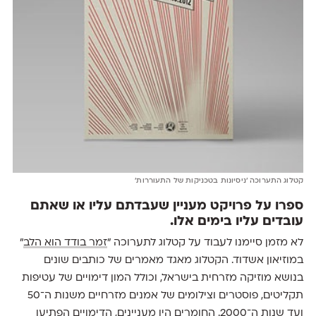
קטלוג התערוכה 'ניסיונות בטכניקות של התעוררות'
ספרו על פרויקט מעניין שעבדתם עליו או שאתם
עובדים עליו בימים אלו.
לא מזמן סיימנו לעבוד על קטלוג לתערוכה ״
זמר בודד הוא הלב
״
במוזיאון אשדוד. הקטלוג מאגד מאמרים של כותבים שונים
בנושא מוזיקה מזרחית בישראל, וכולל המון דימויים של עטיפות
תקליטים, פוסטרים וצילומים של אמנים מזרחיים משנות ה־50
ועד שנות ה־2000. החומרים היו מעניינים, הדימויים הפתיעו