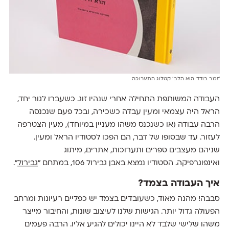
'זמר בודד הוא הלב' קטלוג התערוכה
העבודה המשותפת התחילה אחרי שנהיו זוג. כשעברו לגור יחד,
הראל היה עצמאי ומעין עבדה כשכירה, ובכל פעם שנכנסה
הרבה עבודה (או כשנכנס משהו מעניין במיוחד), מעין הצטרפה
לעזור. עד שבסופו של דבר, הם הפכו לסטודיו הראל ומעין.
שניהם מעצבים ספרים ותערוכות, אתרים, מיתוג
ואינפוגרפיקה. הסטודיו נמצא באבן גבירול 106, במתחם ״
גבירול
״.
איך העבודה בצמד?
סבבה! מהנה מאוד, כשעובדים בצמד יש כפליים רעיונות ומרחב
הפעולה גדול יותר. הגישות שלנו לעיצוב שונות, והחיבור מייצר
משהו שלישי שלבד לא היינו יכולים להגיע אליו. הרבה פעמים