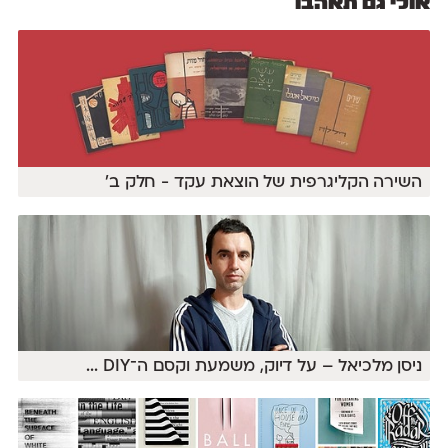
אולי גם תאהבו
השירה הקליגרפית של הוצאת עקד - חלק ב'
ניסן מלכיאל – על דיוק, משמעת וקסם ה־DIY
...