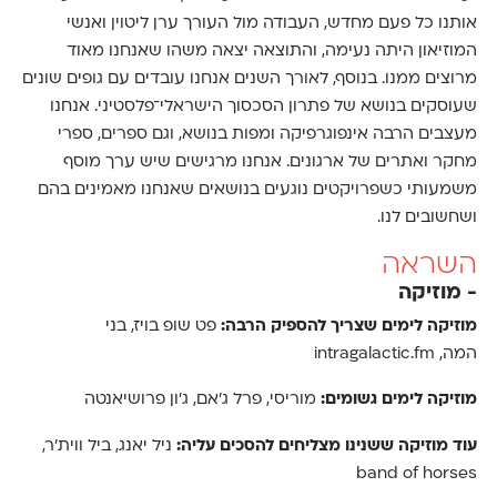
אותנו כל פעם מחדש, העבודה מול העורך ערן ליטוין ואנשי
המוזיאון היתה נעימה, והתוצאה יצאה משהו שאנחנו מאוד
מרוצים ממנו. בנוסף, לאורך השנים אנחנו עובדים עם גופים שונים
שעוסקים בנושא של פתרון הסכסוך הישראלי־פלסטיני. אנחנו
מעצבים הרבה אינפוגרפיקה ומפות בנושא, וגם ספרים, ספרי
מחקר ואתרים של ארגונים. אנחנו מרגישים שיש ערך מוסף
משמעותי כשפרויקטים נוגעים בנושאים שאנחנו מאמינים בהם
ושחשובים לנו.
השראה
- מוזיקה
מוזיקה לימים שצריך להספיק הרבה:
פט שופ בויז, בני
המה, intragalactic.fm
מוזיקה לימים גשומים:
מוריסי, פרל ג׳אם, ג׳ון פרושיאנטה
עוד מוזיקה ששנינו מצליחים להסכים עליה:
ניל יאנג, ביל ווית׳ר,
band of horses