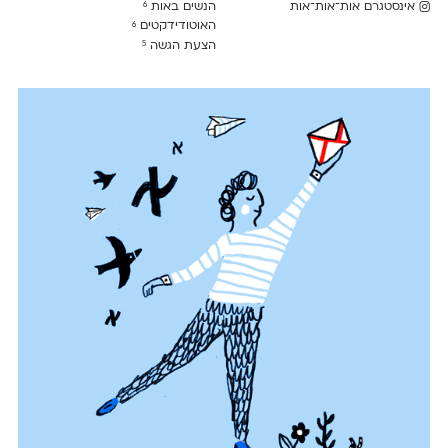
אינסטגרם אות־אות־אות
הנשים באות
6
האוטודידקטים
6
הצעת הגשה
5