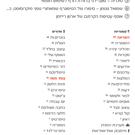
סיגלית – פונט ידני ברוח ולדורף לשימוש חופשי
שמואל גוטמן – סיפורו של הטיפוגרף שמאחורי גופני מיקרוסופט, כפי שנחשף בארכיון של נינתו
אוסף עטיפות הקרמבו של ארנון רייזמן
קטגוריות
מדורים
השראה
בוגרים.ות
66
311
היסטוריה
השו״ת
44
141
תהליכי יצירה
עיצוב בחו"ל
23
95
סקירות
האוסף שלי
21
82
לימודִי
גיבאווייז
20
51
אירועים
דור המייסדים
16
50
עדכונים
טיפולינקס
15
49
המלצות
צמד חמד
14
47
מדריכים/ות
פינת הלשון
13
32
דעות
טיפו־גרם
12
32
לגזור ולשמור
צ׳יטוט
12
18
פונטים חינמיים
יום עבודה
11
17
עיצוב וקוד
כתבה מצולמת
8
16
קול קורא
חלוצי הדפוס
8
9
ראיון
טיפו־טיפ
7
7
מערכת המגזין
הספריה
6
פייסבוק אות־אות־אות
טיפו־נוי־לנד
6