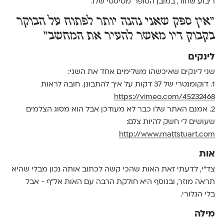
ריבוע שחור, במובן‭ ‬הסופר־מטיסטי‭ ‬שלו.
"אין ספק שאני נהנה יותר לפתוח על הבוקר
בקבוק דיו מאשר להעיר את המחשב"
לינקים
שני לינקים שאיכשהו משלימים אחד את השני:
1. דוקומנטרי של 37 דקות על איך להתבונן. חובה לראות
https://vimeo.com/45232468
2. אמנם האתר שלו כבר לא מעודכן אבל הוא מסוג הצלמים
שעושים לי חשק להיות צלם:
http://www.mattstuart.com
אות
צד״י, לדעתי זאת האות שהכי קשה לכתוב אותה נכון מבלי שהיא
תראה מוזר, ובנוסף היא חולקת הרבה עם האות אל״ף - אבל
בלי הגלורי.
מילה