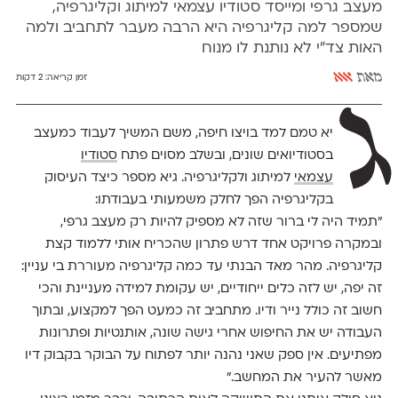
מעצב גרפי ומייסד סטודיו עצמאי למיתוג וקליגרפיה,
שמספר למה קליגרפיה היא הרבה מעבר לתחביב ולמה
האות צד״י לא נותנת לו מנוח
מאת
אאא
זמן קריאה:
2 דקות
ג
יא טמם למד בויצו חיפה, משם המשיך לעבוד כמעצב
בסטודיואים שונים, ‬ובשלב מסוים פתח
סטודיו
עצמאי
למיתוג ולקליגרפיה. גיא מספר כיצד העיסוק
בקליגרפיה הפך לחלק משמעותי בעבודתו:
"תמיד היה לי ברור שזה לא מספיק להיות רק מעצב גרפי,
ובמקרה פרויקט אחד דרש פתרון שהכריח אותי ללמוד קצת
קליגרפיה. מהר מאד הבנתי עד כמה קליגרפיה מעוררת בי עניין:
זה יפה, יש לזה כלים ייחודיים, יש עקומת למידה מעניינת והכי
חשוב זה כולל נייר ודיו. מתחביב זה כמעט הפך למקצוע, ובתוך
העבודה יש את החיפוש אחרי גישה שונה, אותנטיות ופתרונות
מפתיעים. אין ספק שאני נהנה יותר לפתוח על הבוקר בקבוק דיו
מאשר להעיר את המחשב."