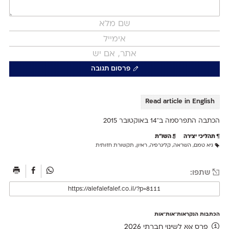
פרסום תגובה
Read article in English
הכתבה התפרסמה ב־14 ב
אוקטובר 2015
תהליכי יצירה
השו״ת
גיא טמם
,
השראה
,
קליגרפיה
,
ראיון
,
תקשורת חזותית
שתפו:
הכתבות הנקראות־אות־אות
פרס אאא לשינוי חברתי 2026