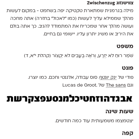
צווישנזוג Zwischenzug
מילה בגרמנית שמתארת טקטיקה יפה בשחמט - במקום לעשות
מהלך שממילא עליך לעשות (כמו ״לאכול״ בחזרה) אתה מחכה
ועושה מהלך אחר שמכריח את המתמודד להגיב. כך אתה בולם
את היריב או משיג יתרון עליו. יישומי גם בחיים.
משפט
שֹׁמֵר רוּחַ לֹא יִזְרָע, וְרֹאֶה בֶעָבִים לֹא יִקְצוֹר (קהלת י״א, ד)
פונט
פודי של‭ ‬
ינק‭ ‬יונטף
. סוס עבודה, אלגנטי וחכם. כמו יוצרו.
וגם‭ ‬
‬של‭ ‬Lucas de Groot‭. ‬
The sans‭
שעות שינה
יצטמצמו משמעותית ‬עוד כמה חודשים.
קפה