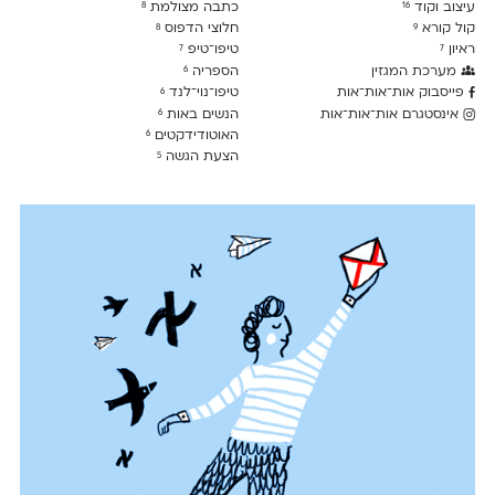
עיצוב וקוד
כתבה מצולמת
8
16
קול קורא
חלוצי הדפוס
8
9
ראיון
טיפו־טיפ
7
7
מערכת המגזין
הספריה
6
פייסבוק אות־אות־אות
טיפו־נוי־לנד
6
אינסטגרם אות־אות־אות
הנשים באות
6
האוטודידקטים
6
הצעת הגשה
5