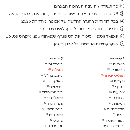
כך תשרדו את עונת תערוכות הבוגרים
23 טרנדים טיפוגרפיים בעיצוב גרפי עברי, ועוד אחד לשנה הבאה
בכל דור ודור: ההגדה החדשה של אסופה, מהדורת 2026
סיגלית – פונט ידני ברוח ולדורף לשימוש חופשי
שמואל גוטמן – סיפורו של הטיפוגרף שמאחורי גופני מיקרוסופט, כפי שנחשף בארכיון של נינתו
אוסף עטיפות הקרמבו של ארנון רייזמן
קטגוריות
מדורים
השראה
בוגרים.ות
66
311
היסטוריה
השו״ת
44
141
תהליכי יצירה
עיצוב בחו"ל
23
95
סקירות
האוסף שלי
21
82
לימודִי
גיבאווייז
20
51
אירועים
דור המייסדים
16
50
עדכונים
טיפולינקס
15
49
המלצות
צמד חמד
14
47
מדריכים/ות
פינת הלשון
13
32
דעות
טיפו־גרם
12
32
לגזור ולשמור
צ׳יטוט
12
18
פונטים חינמיים
יום עבודה
11
17