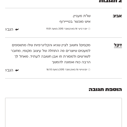
2 תגובות
אביב
שו"ת מעניין.
איש מוכשר בטיייירוף
יום רביעי 14 באוקטובר 2015 בשעה 11:01
הגב/י
דקל
מקסים! וחשוב לציין שגיא והקליגרפיות שלו מתווספים
למעטים שיוצרים פה התחלה של עיצוב מקומי, מחובר
לשורשים ולמסורת וזו אבן חשובה לעתיד. מאחל לך
הרבה כוח ואמונה להמשך
יום שישי 16 באוקטובר 2015 בשעה 16:10
הגב/י
הוספת תגובה