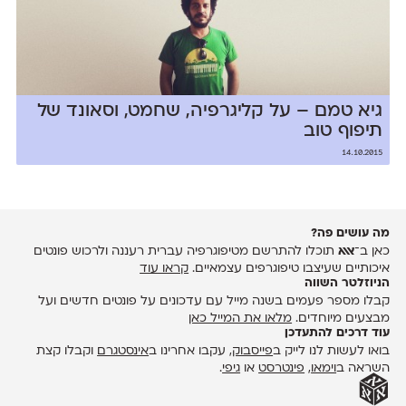
גיא טמם – על קליגרפיה, שחמט, וסאונד של
תיפוף טוב
14.10.2015
מה עושים פה?
כאן ב־
אאא
תוכלו להתרשם מטיפוגרפיה עברית רעננה ולרכוש פונטים
איכותיים שעיצבו טיפוגרפים עצמאיים.
קראו עוד
הניוזלטר השווה
קבלו מספר פעמים בשנה מייל עם עדכונים על פונטים חדשים ועל
מבצעים מיוחדים.
מלאו את המייל כאן
עוד דרכים להתעדכן
בואו לעשות לנו לייק ב
פייסבוק
, עקבו אחרינו ב
אינסטגרם
וקבלו קצת
השראה ב
וימאו
,
פינטרסט
או
גיפי
.