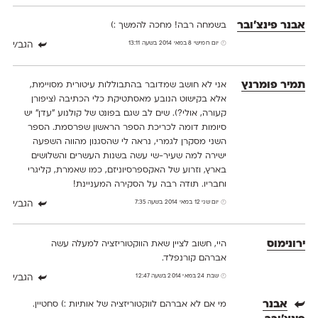
אבנר פינצ'ובר
בשמחה רבה! מחכה להמשך :)
יום חמישי 8 במאי 2014 בשעה 13:11
הגב/י
תמיר פומרנץ
אני לא חושב שמדובר בהתבוללות עיטורית מסויימת,
אלא בקישוט הנובע מאסתטיקת כלי הכתיבה (ציפורן
קעורה, אולי?). שים לב שגם בפונט של קולנוע "עדן" יש
סיומות דומה לכריכת הספר הראשון שפרסמת. הספר
השני מסקרן לגמרי, נראה לי שהסגנון מהווה השפעה
ישירה למה שעיר-שי עשה בשנות העשרים והשלושים
בארץ, וזרוע של האקספרסיוניזם, כמו שאמרת, קליגרי
וחבריו. תודה רבה על הסקירה המעניינת!
יום שני 12 במאי 2014 בשעה 7:35
הגב/י
ירונימוס
היי, חשוב לציין שאת הווקטוריזציה למעלה עשה
אברהם קורנפלד.
שבת 24 במאי 2014 בשעה 12:47
הגב/י
אבנר
מי אם לא אברהם לווקטוריזציה של אותיות :) סחטיין.