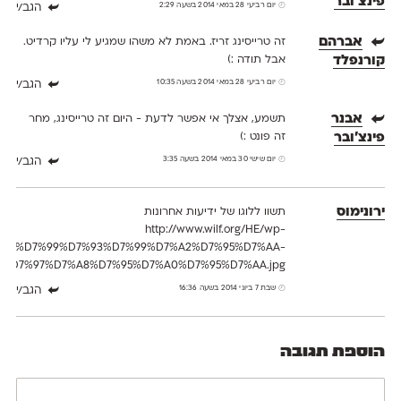
פינצ׳ובר
יום רביעי 28 במאי 2014 בשעה 2:29
הגב/י
אברהם
זה טרייסינג זריז. באמת לא משהו שמגיע לי עליו קרדיט.
קורנפלד
אבל תודה :)
יום רביעי 28 במאי 2014 בשעה 10:35
הגב/י
אבנר
תשמע, אצלך אי אפשר לדעת - היום זה טרייסינג, מחר
פינצ׳ובר
זה פונט :)
יום שישי 30 במאי 2014 בשעה 3:35
הגב/י
ירונימוס
תשוו ללוגו של ידיעות אחרונות
http://www.wilf.org/HE/wp-
013/10/%D7%99%D7%93%D7%99%D7%A2%D7%95%D7%AA-
%D7%97%D7%A8%D7%95%D7%A0%D7%95%D7%AA.jpg
שבת 7 ביוני 2014 בשעה 16:36
הגב/י
הוספת תגובה