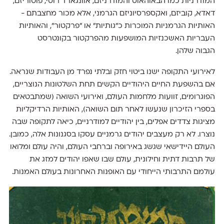
המודרניות כמו הבאוהאוס והמודרניזם, אוונגארד רוסי, פוטוריזם,
דאדא, קוביזם, ואקספרסיוניזם הגרמני, אלא מכור מחצבתם -
האותיות הגרמניות המוכרות כ״גותיות״ או ״פרקטור״, והאותיות
העבריות האשכנזיות המושפעות מהפרקטור בקונטרסט
הגבוה שלהן.
לאירועי התקופה ישנו ביטוי חזק ובלתי נפרד מן העבודות שנראה.
אם בהשפעת החיים היהודיים הקשים תחת השלטונות הנוצריים,
הפוגרומים, זוועות מלחמות העולם, ואירועי השואה (שמתבטאים
בספרי הזיכרון שנעשו לאחר תום השואה), האותיות הרדיקליות
מציגות צדדים אפלים, בין יהודיים למודרניים, כיאה לתקופה שבה
נוצרו. לא רק מעצבים יהודים גרמניים עסקו בסגנונות אלה, כמובן.
העולם היידישאי שגשג באירופה וברחבי העולם, והיה עולם ומלואו
של תרבות דתית וחילונית, עולם שבו שאפו יהודים למזג את
עולמם התרבותי הייחודי עם האופנות האחרונות בעולם האמנות.