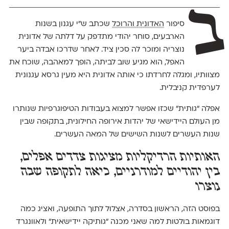
ב
סיפור
האדונית והרוכל
שכתב ש״י עגנון בשנות
הארבעים, סוחר יהודי מתדפק על דלתה של אדונית
נוצריה ומוכר לה סכין ציד. לאחר שדרכו אבדה ביער
האפל, הוא מגיע שוב לביתה, הופך למאהבהּ, שוכח את
מצוותיו, ומגלה לחרדתו כי אותה אדונית היא מעין גרסא עגנונית
לערפדית קניבלית.
אפלה ״גותית״ שכזו אפשר למצוא בעבודות הטיפוגרפיות שנותרו
מן העולם היידישאי של יהדות אירופה החילונית, בתקופה שבין
שנות העשרים לשנות השישים של המאה העשרים.
האותיות הרדיקליות מציגות צדדים אפלים,
בין יהודיים למודרניים, כיאה לתקופה שבה
נוצרו
בפוסט הזה, הראשון בסדרה, אצלול לתוך התופעה, ואציג כמה
דוגמאות בולטות למה שאני מכנה ״גותיקה יידישאית״ ולאוונגרד