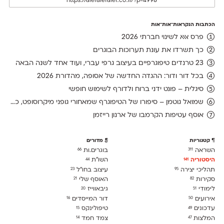
הכתבות הנקראות־אות־אות
פרס אאא לשינוי חברתי 2026
כך תשרדו את עונת תערוכות הבוגרים
23 טרנדים טיפוגרפיים בעיצוב גרפי עברי, ועוד אחד לשנה הבאה
בכל דור ודור: ההגדה החדשה של אסופה, מהדורת 2026
סיגלית – פונט ידני ברוח ולדורף לשימוש חופשי
שמואל גוטמן – סיפורו של הטיפוגרף שמאחורי גופני מיקרוסופט, כפי שנחשף בארכיון של נינתו
אוסף עטיפות הקרמבו של ארנון רייזמן
קטגוריות
מדורים
השראה
בוגרים.ות
66
311
היסטוריה
השו״ת
44
141
תהליכי יצירה
עיצוב בחו"ל
23
95
סקירות
האוסף שלי
21
82
לימודִי
גיבאווייז
20
51
אירועים
דור המייסדים
16
50
עדכונים
טיפולינקס
15
49
המלצות
צמד חמד
14
47