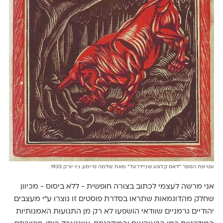
עטיפת הספר ״דאס קלוגע שניידרעל״ מאת שלמה סיימון, ניו יורק 1933
אני מרשה לעצמי לכתוב בצורה חופשית - ללא ביסוס - מכיוון
שחלק מהדוגמאות שתראו בסדרת פוסטים זו נוצרו ע״י מעצבים
יהודיים גרמניים שוודאי הושפעו לא רק מן התנועות האמנותיות