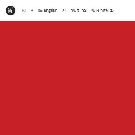
אזור אישי
צרו קשר
English
טים בפעולה
קטלוג להדפסה
טבלת השוואה
לראות עיצובים
לאלו שאוהבים לבחון
טבלה עם כל המאפיינים
פים שנעשו עם
פונטים על־גבי דף A4
של הפונטים שלנו זה
ונטים שלנו
לבן מולבן
לצד זה