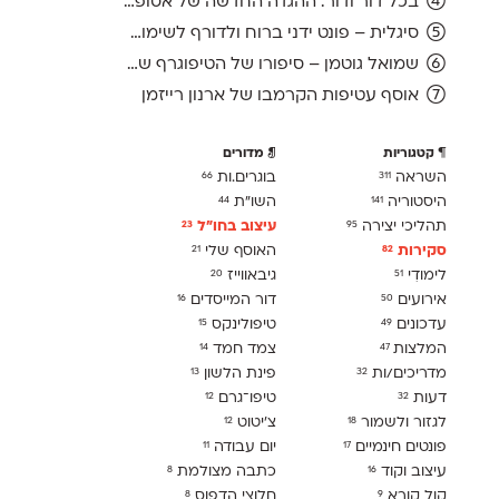
בכל דור ודור: ההגדה החדשה של אסופה, מהדורת 2026
סיגלית – פונט ידני ברוח ולדורף לשימוש חופשי
שמואל גוטמן – סיפורו של הטיפוגרף שמאחורי גופני מיקרוסופט, כפי שנחשף בארכיון של נינתו
אוסף עטיפות הקרמבו של ארנון רייזמן
קטגוריות
מדורים
השראה
בוגרים.ות
66
311
היסטוריה
השו״ת
44
141
תהליכי יצירה
עיצוב בחו"ל
23
95
סקירות
האוסף שלי
21
82
לימודִי
גיבאווייז
20
51
אירועים
דור המייסדים
16
50
עדכונים
טיפולינקס
15
49
המלצות
צמד חמד
14
47
מדריכים/ות
פינת הלשון
13
32
דעות
טיפו־גרם
12
32
לגזור ולשמור
צ׳יטוט
12
18
פונטים חינמיים
יום עבודה
11
17
עיצוב וקוד
כתבה מצולמת
8
16
קול קורא
חלוצי הדפוס
8
9