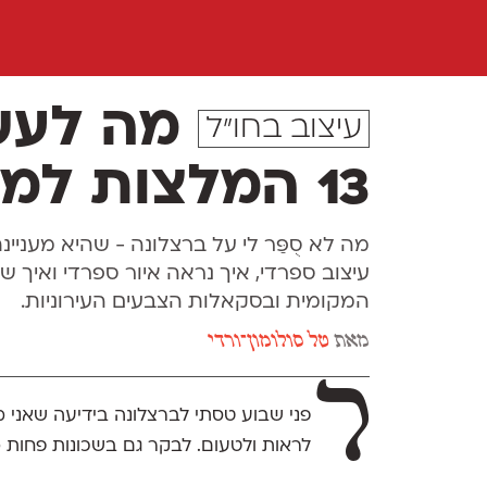
מה לעשו
עיצוב בחו"ל
13 המלצות למעצבים גרפיים
מה לא סֻפַּר לי על ברצלונה - שהיא מעניינ
עיצוב ספרדי, איך נראה איור ספרדי ואיך
המקומית ובסקאלות הצבעים העירוניות.
מאת
טל סולומון־ורדי
ל
פני שבוע טסתי לברצלונה בידיעה שאני מעו
לראות ולטעום. לבקר גם בשכונות פחות מת