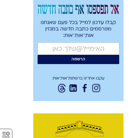
אל תפספסו אף כתבה חדשה
קבלו עדכון למייל בכל פעם שאנחנו
מפרסמים כתבה חדשה במגזין
אות־אות־אות:
עקבו אחרינו ברשתות־אות־אות:
⚥︎