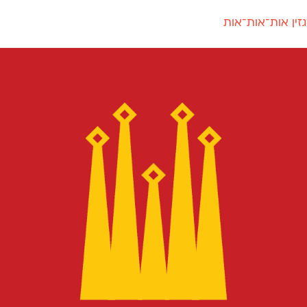
זין אות־אות־אות
חדש
חדש
יי
פלוני
קארמה
חדש
ט
פלוני יד
קדם סנס
פלוני מעוגל
קדם סריף
פונ
גל
פלוני צר
קרוואן
בואו 
מטרי
פעמון
שלוק
הפ
פריימריז
תעמולה
פרנק־רי
פרנק־רי צר