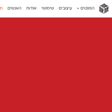
אות
אות
אות
אות
אות
הפונטים
עיצובים
שימושי
אודות
האנשים
מג
אות
אוונטה
אמביוולנטי קומפרסט
מוגרבי דיספל
אטלס
אמביוולנטי רחב
מוגרבי טקס
אינדקס
אנומליה
מכמורת
אינדקס מונו
אסימון דו־לשוני
מכמורת מעו
אלמוני
אפק
מקומי
אלמוני צר
בר־לב
נוילנד
אמביוולנטי נורמל
גלוריה
סטנגה
אמביוולנטי צר
לוי
סינופסיס