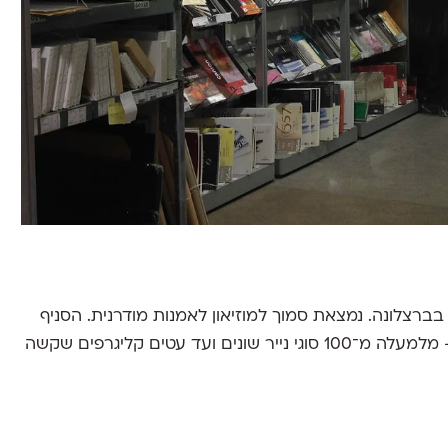
 בברצלונה. נמצאת סמוך למוזיאון לאמנות מודרנית. הסניף
החדש שלהם (Pintor Fortuny 21) כולל כל טוב - מלמעלה מ־100 סוגי נייר שונים ועד עטים קליגרפים שקשה