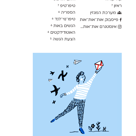
ראיון
טיפו־טיפ
7
7
הספריה
מערכת המגזין
6
טיפו־נוי־לנד
6
פייסבוק אות־אות־אות
הנשים באות
6
אינסטגרם אות־אות־אות
האוטודידקטים
6
הצעת הגשה
5