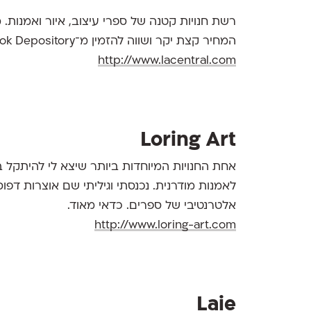
רשת חנויות קטנה של ספרי עיצוב, איור ואמנות.
המחיר קצת יקר ושווה להזמין מ־Book Depository את הגירסא האנגלית + להימנע ממשקל עודף במזוודה.
http://www.lacentral.com
Loring Art
אחת החנויות המיוחדות ביותר שיצא לי להיתקל 
לאמנות מודרנית. נכנסתי וגיליתי שם אוצרות דפו
אלטרנטיבי של ספרים. כדאי מאוד.
http://www.loring-art.com
Laie