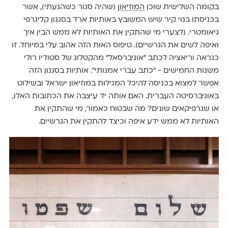
בקומה השלישית שוכן
המוזיאון
(שהיה סגור כשהגעתי), אשר
בכניסתו בנוי קיר שיש המשובץ באותיות ארד בסגנון קליגרפי
גיאומטרי. (לצערי מי שהתקין את האותיות לא ממש הבין איך
ואיפה לשים את הגרשיים). טיפוס האות הזה אהוב עלי במיוחד. זו
כנראה וריאציה לכתב ״אוניברסאל״ מהקטלוג של סטודיו רולי
משנות החמישים - ״כתב עברי אמנותי״. אותיות בסגנון הזה
אפשר למצוא בכניסה להיכל המגילות במוזיאון ישראל ובשילוט
באוניברסיטה העברית. האם אותה יד עיצבה את הכתובות האלו,
או שגרפיקאים שונים? מה שבטוח כאמור, מי שהתקין את
האותיות לא ממש ידע איפה וכיצד להתקין את הגרשיים.