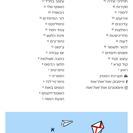
תהליכי יצירה
עיצוב בחו"ל
23
95
סקירות
האוסף שלי
21
82
לימודִי
גיבאווייז
20
51
אירועים
דור המייסדים
16
50
עדכונים
טיפולינקס
15
49
המלצות
צמד חמד
14
47
מדריכים/ות
פינת הלשון
13
32
דעות
טיפו־גרם
12
32
לגזור ולשמור
צ׳יטוט
12
18
פונטים חינמיים
יום עבודה
11
17
עיצוב וקוד
כתבה מצולמת
8
16
קול קורא
חלוצי הדפוס
8
9
ראיון
טיפו־טיפ
7
7
מערכת המגזין
הספריה
6
פייסבוק אות־אות־אות
טיפו־נוי־לנד
6
אינסטגרם אות־אות־אות
הנשים באות
6
האוטודידקטים
6
הצעת הגשה
5