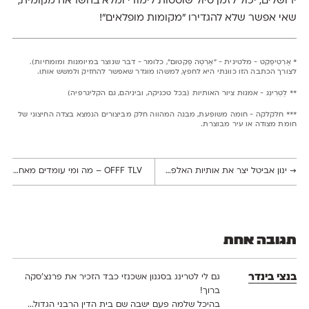
ירושלים, יכול לזמן טיול שוטטות לימודי ומלא בהשראה מקומית,
שאי אפשר שלא להגדירו "מקומות מופלאים"!
* אַרְטִיפַקְט - מלטינית - ״אַרְטֶה פַקְטוּם״, כלומר - דבר שנוצר במיומנות ומומחיות).
לצורך הכתבה הזו כוונתי היא לחפץ, למשהו מוגדר שאפשר להחזיק ולמשש אותו.
** לֶטֵרִינְג - אמנות ציור האותיות (בכל טכניקה, וביניהם, גם הקליגרפיה)
*** חלקלקה - חומה משופעת, מבנה המהווה חלק מביצורים הנמצא בצדה החיצוני של
חומת מצודה או עיר מבוצרת.
→
ינון אביטל יצר את אותיות האלפבית לפי 22 מאכלים שונים
OFFF TLV – מה ומי עומדים מאחורי פסטיבל העיצוב המדובר
תגובה אחת
בנצי בינדר
גם לי לטרינג בסגנון אשכנזי כבד הזכיר את פרנצ׳סקה
ברוך!
בהיכל שלמה פעם ישבה שם בית הדין הרבני הגדול...