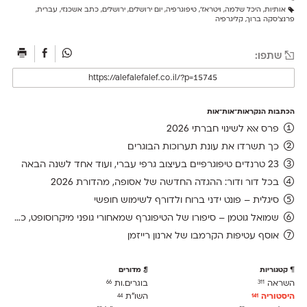
אותיות
,
היכל שלמה
,
ויטראז'
,
טיפוגרפיה
,
יום ירושלים
,
ירושלים
,
כתב אשכנזי
,
עברית
,
פרנצ'סקה ברוך
,
קליגרפיה
שתפו:
הכתבות הנקראות־אות־אות
פרס אאא לשינוי חברתי 2026
כך תשרדו את עונת תערוכות הבוגרים
23 טרנדים טיפוגרפיים בעיצוב גרפי עברי, ועוד אחד לשנה הבאה
בכל דור ודור: ההגדה החדשה של אסופה, מהדורת 2026
סיגלית – פונט ידני ברוח ולדורף לשימוש חופשי
שמואל גוטמן – סיפורו של הטיפוגרף שמאחורי גופני מיקרוסופט, כפי שנחשף בארכיון של נינתו
אוסף עטיפות הקרמבו של ארנון רייזמן
קטגוריות
מדורים
השראה
בוגרים.ות
66
311
היסטוריה
השו״ת
44
141