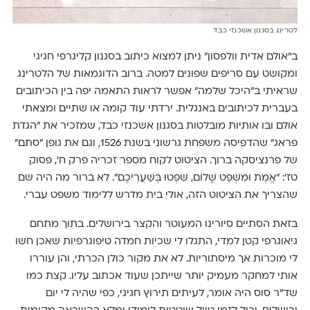
לטרינג בסגנון אשכנזי כבד
ב״אולם אדית וולפסון״ ניתן למצוא כיתוב בסגנון קליגרפי חגיגי
ומקושט עם סריפים שפונים למטה. ברוב הדוגמאות של הלטרינג
שראיתי ב״היכל שלמה״ אפשר לראות התאמה יפה בין הכיתובים
בעברית לכיתובים באנגלית. ירדתי עוד קומה או שתיים ומצאתי
אולם ובו אותיות מובלטות בסגנון אשכנזי כבד, שמזכיר את ״הגדת
פראג״ שהדפיסה משפחת גרשוני בשנת 1526, וגם את גופן ״סתם״
של פרנציסקה ברוך. הציטוט לקוח מספר זכריה פרק ח׳, פסוק
טז׳: ״אֱמֶת וּמִשְׁפַּט שָׁלוֹם, שִׁפְטוּ בְּשַׁעֲרֵיכֶם״. לא ברור מה היה שם
שהצריך את הציטוט הזה, אולי בית מדרש ללימוד משפט עברי.
בזאת הסתיים סיורינו המעוטר והקצר בירושלים. בתוך מתחם
גיאוגרפי קטן למדי, התגלו לי שכיות חמדה טיפוגרפיות שאכן חשו
לי מוכרות אך מיסתוריות. לא את מקור כולן הכרתי, והן עוררו
אותי למחקר מעמיק יותר שייתכן שעוד אכתוב עליו. קצת כמו
שד"ר סוס היה אומר, לעיתים תירוץ חגיגי, כפי שהיה לי יום