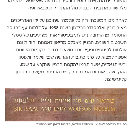
ההארלדים התלויים בכנסיות ובטירות. נראה שאי אפשר להימנע
מלהשוות את בית הכנסת מול הקתדרלות שבאירופה.
לאחר מכן המשכתי ל״היכל שלמה״ שתוכנן על ידי האדריכלים
מאיר רובין ואלכסנדר פרידמן בשנת 1958. על דלתות עץ בכניסה
החסומה מן הרחבה נתקלתי בעיטורי ארד מפתיעים של סמלי
השבטים השונים. הבניין מאכלס מוזיאון לאמנות יהודית וגם
אולמות לכינוסים ופעילויות בנושאים דתיים. בקומות השונות
אפשר למצוא כל מיני כתובות הקדשה לרבי שלמה וולפסון
ורעייתו אדית, אשר תרמו להקמת הבניין שנקרא על שמו.
ההקדשה באותיות המתכת בקומת הכניסה מעוצבת בסגנון
קליגרפי צר.
כתובת בכניסה למוזיאון שבהיכל שלמה, בדומה לגופן ״יוניברסאל״