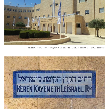
מתחם ״בית המוסדות הלאומיים״ עם ארכיטקטורה מנדטורית-מבצרית