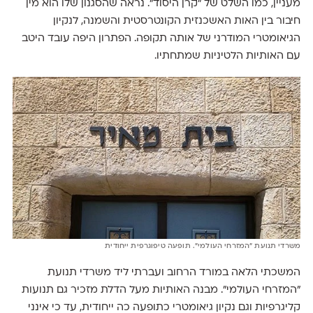
מעניין, כמו השלט של ״קרן היסוד״. נראה שהסגנון שלו הוא מין
חיבור בין האות האשכנזית הקונטרסטית והשמנה, לנקיון
הגיאומטרי המודרני של אותה תקופה. הפתרון היפה עובד היטב
עם האותיות הלטיניות שמתחתיו.
משרדי תנועת ״המזרחי העולמי״. תופעה טיפוגרפית ייחודית
המשכתי הלאה במורד הרחוב ועברתי ליד משרדי תנועת
״המזרחי העולמי״. מבנה האותיות מעל הדלת מזכיר גם תנועות
קליגרפיות וגם נקיון גיאומטרי כתופעה כה ייחודית, עד כי אינני