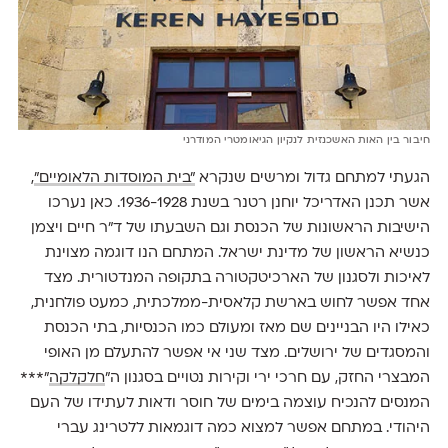
חיבור בין האות האשכנזית לנקיון הגיאומטרי המודרני
הגעתי למתחם גדול ומרשים שנקרא
״בית המוסדות הלאומיים״
,
אשר תכנן האדריכל יוחנן רטנר בשנת 1936-1928. כאן נערכו
הישיבות הראשונות של הכנסת וגם השבעתו של ד״ר חיים ויצמן
כנשיא הראשון של מדינת ישראל. המתחם הנו דוגמה מצוינת
לאיכות ולסגנון של הארכיטקטורה בתקופה המנדטורית. מצד
אחד אפשר לחוש בארשת קלאסית-ממלכתית, כמעט פולחנית,
כאילו היו הבניינים שם מאז ומעולם כמו הכנסיות, בתי הכנסת
והמסגדים של ירושלים. מצד שני אי אפשר להתעלם מן האופי
המבצרי החזק, עם חרכי ירי וקירות נטויים בסגנון ה״
חלקלקה
״***
המנסים להנכיח עוצמה בימים של חוסר ודאות לעתידו של העם
היהודי. במתחם אפשר למצוא כמה דוגמאות ללטרינג עברי