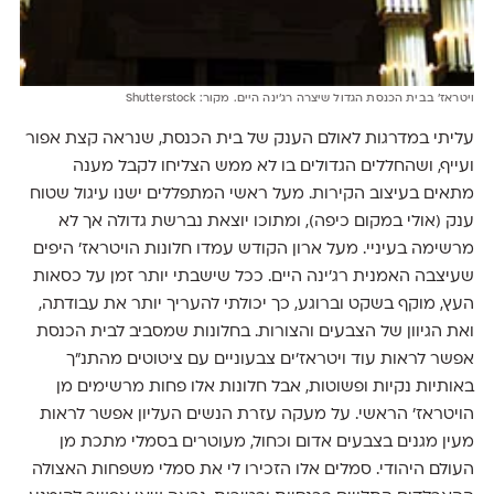
ויטראז׳ בבית הכנסת הגדול שיצרה רג׳ינה היים. מקור: Shutterstock
עליתי במדרגות לאולם הענק של בית הכנסת, שנראה קצת אפור
ועייף, ושהחללים הגדולים בו לא ממש הצליחו לקבל מענה
מתאים בעיצוב הקירות. מעל ראשי המתפללים ישנו עיגול שטוח
ענק (אולי במקום כיפה), ומתוכו יוצאת נברשת גדולה אך לא
מרשימה בעיניי. מעל ארון הקודש עמדו חלונות הויטראז׳ היפים
שעיצבה האמנית רג׳ינה היים. ככל שישבתי יותר זמן על כסאות
העץ, מוקף בשקט וברוגע, כך יכולתי להעריך יותר את עבודתה,
ואת הגיוון של הצבעים והצורות. בחלונות שמסביב לבית הכנסת
אפשר לראות עוד ויטראז׳ים צבעוניים עם ציטוטים מהתנ״ך
באותיות נקיות ופשוטות, אבל חלונות אלו פחות מרשימים מן
הויטראז׳ הראשי. על מעקה עזרת הנשים העליון אפשר לראות
מעין מגנים בצבעים אדום וכחול, מעוטרים בסמלי מתכת מן
העולם היהודי. סמלים אלו הזכירו לי את סמלי משפחות האצולה