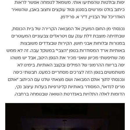
יפות ובולטות שהפתיעו אותי. משמאל לגומחה אפשר לראות
כיתוב בולט ומרשים בסגנון נטול עוקצים וחצוב באבן, שהשאיר
האדריכל של הבניין, ד״ר א. פרידמן.
נכנסתי מן החום המעיק אל המבואה הקרירה של בית הכנסת,
שבחזיתה מוצבת דלת ענק עם ויטראז׳ים צבעוניים המעוטרים
במנורות ובלוחות אבני חושן. הקירות שבצדדים משובצות
באותיות ארד המסודרות בגופן ״הצבי״ במשקל עבה. זה לא ממש
מה שחיפשתי מכיוון שאני מכיר את הגופן היטב, אבל יש משהו
יפה בריווח ההרמוני של המילים ובקצב האותיות. בימינו לא
משתמשים בגופן הזה לצרכים מסחריים כמעט. חבשתי כיפה
ונכנסתי לתוך אולם המבואה ושם מצאתי שלט עם הכיתוב ״אולם
מרים לנדאו״, המסודר באותיות קליגרפיות בעלות עיצוב נקי,
הדומות לאלה התלויות באנדרטת השואה שבגומחה ברחבה.