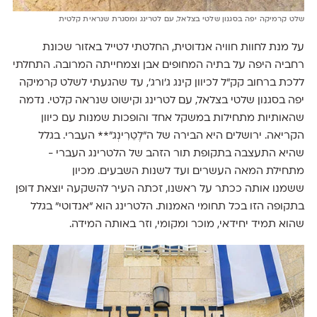
שלט קרמיקה יפה בסגנון שלטי בצלאל, עם לטרינג ומסגרת שנראית קלטית
על מנת לחוות חוויה אנדוטית, החלטתי לטייל באזור שכונת
רחביה היפה על בתיה המחופים אבן וצמחייתה המרובה. התחלתי
ללכת ברחוב קק"ל לכיוון קינג ג׳ורג׳, עד שהגעתי לשלט קרמיקה
יפה בסגנון שלטי בצלאל, עם לטרינג וקישוט שנראה קלטי. נדמה
שהאותיות מתחילות במשקל אחד והופכות שמנות עם כיוון
הקריאה. ירושלים היא הבירה של ה״לֶטֵרִינְג״** העברי. בגלל
שהיא התעצבה בתקופת תור הזהב של הלטרינג העברי -
מתחילת המאה העשרים ועד לשנות השבעים. מכיון
ששמנו אותה ככתר על ראשנו, זכתה העיר להשקעה יוצאת דופן
בתקופה הזו בכל תחומי האמנות. הלטרינג הוא ״אנדוטי״ בגלל
שהוא תמיד יחידאי, מוכר ומקומי, וזר באותה המידה.