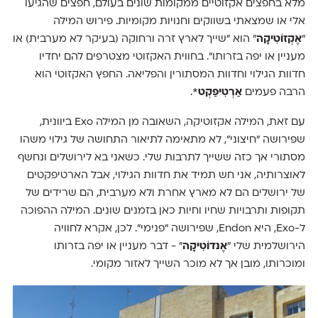
מלא בחפצים אקזוטיים ממקומות שונים בעולם, חפצים שהגיעו
אלי או שמצאתי בשווקים וחנויות מקומיות. פירוש המילה
״
אֶקְזוֹטִיקָה
״ הוא ״שייך לארץ זרה ורחוקה (בעיקר לא מערבית) או
מעניין או יפה בזרותו״. בחווית האקזוטי מצטרפים להם יחדיו
חדוות הגילוי וחדוות המסתורין והפליאה. החפץ האקזוטי הוא
הרבה פעמים
אַרְטִיפַקְט
*.
עם זאת, המילה אקזוטיקה, השאובה מן המילה Exo ביוונית,
שפירושה ״חיצוני״, לא מתאימה לתיאור התחושה של גילוי משהו
מסתורי אך כזה ששייך לתרבות שלי. כשאני בא לירושלים ונחשף
לאוצרותיה, אני חש תמיד את חדוות הגילוי, אבל הארטיפקטים
של ירושלים הם לא מארץ אחרת ולא מערבית, הם שרידים של
תקופות ותרבויות שחיו וחיות כאן בזמנים שונים. המילה ההפוכה
ל-Exo, היא Endon, שפירושה "פנימי". לכן, אקרא לחוויה
הירושלמית שלי "
אֶנדוֹטִיקָה
" - דבר מעניין או יפה בזרותו
ומוכרותו, מובן אך לא מוכר השייך לאזור מקומי.