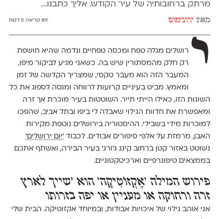
מרתק ברחובותיה של עיר הקודש. אליך כתבנו...
מאת
ירונימוס
זמן קריאה:
5 דקות
י
רושלים מגלה טפח ומכסה טפחיים ונדמה שהיא חושפת
רק חלק מהמסתורין שיש בה. כשאני מגיע לביקור מיפו,
המעבר הזה הוא מעבר טקסי, שמצריך הקדשה של זמן
ומאמץ. מביט בעיניים קרועות לרווחה ומנסה לספוג את כל
השונוּת הזו, כאילו הייתי תייר. השוטטות בעיר מוכרת אך זרה
ומאפשרת את חדוות הגילוי שאבדה לי ביפו ובתל אביב, שהפכו
למוּכרות מידי בשבילי. ההיסטוריה בירושלים נוטפת מקירות
האבן, מרמזת על אלפי סיפורים אבודים. לכבוד
'יום ירושלים'
נשוטט באזור קטן ברחוב קינג ג׳ורג׳ בעיר הבירה, ואשתף אתכם
בממצאים טיפוגרפיים וארכיטקטוניים.
פירוש המילה 'אֶקְזוֹטִיקָה' הוא 'שייך לארץ
זרה ורחוקה או מעניין או יפה בזרותו
אני אוהב גילוי של איכויות אבודות, ובמיוחד אקזוטיקה. הבית שלי