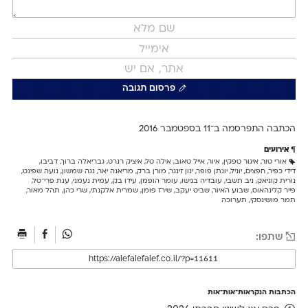
פרסום תגובה
הכתבה התפרסמה ב־11 ב
ספטמבר 2016
אירועים
אורי טור
,
איגור טפקין
,
איור
,
אייל טאוב
,
אילה טל
,
איציק רנרט
,
גבריאלה ברוך
,
דביבו
,
דידי כפיר
,
חפצים
,
יוניל
,
יונתן פופר
,
ינון זינגר
,
מורן ברק
,
מריאנה יאר
,
נגה שמשון
,
נועה שפינט
,
נורית קוניאק
,
ניב תשבי
,
עובדיה בנישו
,
עומר הופמן
,
עידו בק
,
עמית נעמני
,
ענת פרי־טל
,
פייר קלינהאוס
,
שבוע האיור
,
שביט יעקב
,
שירז פומן
,
שמרית אלקנתי
,
שרי כהן
,
תהל מאור
,
תמר מושינסקי
,
תערוכה
שתפו:
הכתבות הנקראות־אות־אות