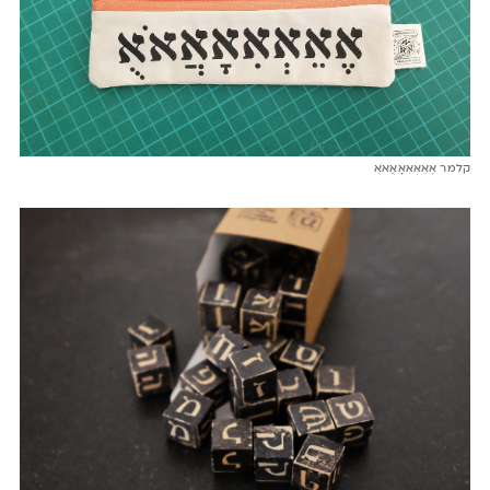
קלמר אֶאֵאְאִאָאֲאֹאֻ