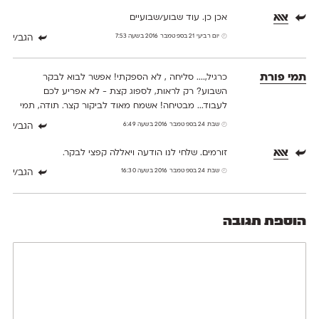
אאא
אכן כן. עוד שבוע/שבועיים
יום רביעי 21 בספטמבר 2016 בשעה 7:53
הגב/י
תמי פורת
כרגיל,.... סליחה , לא הספקתי! אפשר לבוא לבקר
השבוע? רק לראות, לספוג קצת - לא אפריע לכם
לעבוד... מבטיחה! אשמח מאוד לביקור קצר. תודה, תמי
שבת 24 בספטמבר 2016 בשעה 6:49
הגב/י
אאא
זורמים. שלחי לנו הודעה ויאללה קפצי לבקר.
שבת 24 בספטמבר 2016 בשעה 16:30
הגב/י
הוספת תגובה