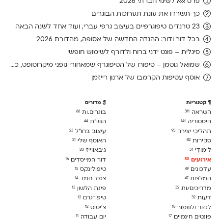
פרס אאא לשינוי חברתי 2026
כך תשרדו את עונת תערוכות הבוגרים
23 טרנדים טיפוגרפיים בעיצוב גרפי עברי, ועוד אחד לשנה הבאה
בכל דור ודור: ההגדה החדשה של אסופה, מהדורת 2026
סיגלית – פונט ידני ברוח ולדורף לשימוש חופשי
שמואל גוטמן – סיפורו של הטיפוגרף שמאחורי גופני מיקרוסופט, כפי שנחשף בארכיון של נינתו
אוסף עטיפות הקרמבו של ארנון רייזמן
קטגוריות
מדורים
השראה
בוגרים.ות
66
311
היסטוריה
השו״ת
44
141
תהליכי יצירה
עיצוב בחו"ל
23
95
סקירות
האוסף שלי
21
82
לימודִי
גיבאווייז
20
51
אירועים
דור המייסדים
16
50
עדכונים
טיפולינקס
15
49
המלצות
צמד חמד
14
47
מדריכים/ות
פינת הלשון
13
32
דעות
טיפו־גרם
12
32
לגזור ולשמור
צ׳יטוט
12
18
פונטים חינמיים
יום עבודה
11
17