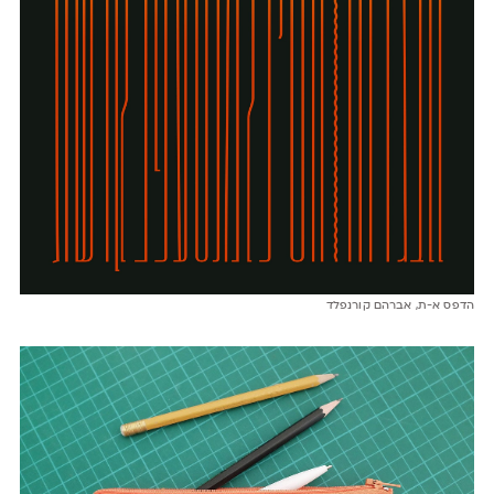
הדפס א-ת, אברהם קורנפלד