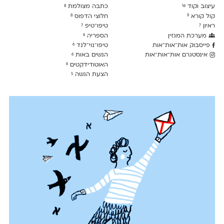
עיצוב וקוד
כתבה מצולמת
8
16
קול קורא
חלוצי הדפוס
8
9
ראיון
טיפו־טיפ
7
7
מערכת המגזין
הספריה
6
פייסבוק אות־אות־אות
טיפו־נוי־לנד
6
אינסטגרם אות־אות־אות
הנשים באות
6
האוטודידקטים
6
הצעת הגשה
5