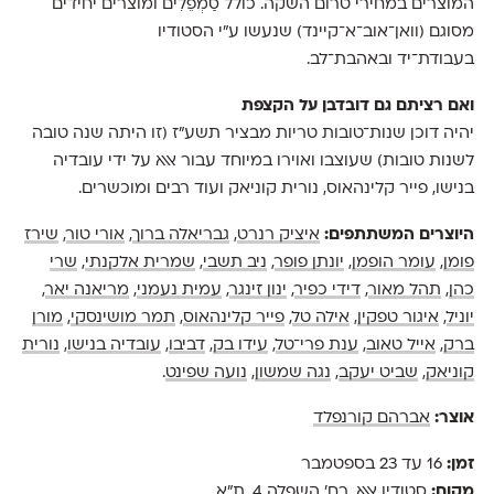
המוצרים במחירי טרום השקה. כולל סַמְפֵלִים ומוצרים יחידים
מסוגם (וואן־אוב־א־קיינד) שנעשו ע"י הסטודיו
בעבודת־יד ובאהבת־לב.
ואם רציתם גם דובדבן על הקצפת
יהיה דוכן שנות־טובות טריות מבציר תשע"ז (זו היתה שנה טובה
לשנות טובות) שעוצבו ואוירו במיוחד עבור אאא על ידי עובדיה
בנישו, פייר קלינהאוס, נורית קוניאק ועוד רבים ומוכשרים.
היוצרים המשתתפים:
איציק רנרט
,
גבריאלה ברוך
,
אורי טור
,
שירז
פומן
,
עומר הופמן
,
יונתן פופר
,
ניב תשבי
,
שמרית אלקנתי
,
שרי
כהן
,
תהל מאור
,
דידי כפיר
,
ינון זינגר
,
עמית נעמני
,
מריאנה יאר
,
יוניל
,
איגור טפקין
,
אילה טל
,
פייר קלינהאוס
,
תמר מושינסקי
,
מורן
ברק
,
אייל טאוב
,
ענת פרי־טל
,
עידו בק
,
דביבו
,
עובדיה בנישו
,
נורית
קוניאק
,
שביט יעקב
,
נגה שמשון
,
נועה שפינט
.
אוצר:
אברהם קורנפלד
זמן:
16 עד 23 בספטמבר
מקום:
סטודיו אאא,
רח׳ השפלה 4, ת״א