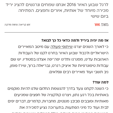
לרגל שבוע האיור 2016 אנחנו שמחים ונרגשים להציג יריד
מכירה מיוחד של אותיות, איורים וחפצים. הפתיחה
ביום שישי
מאת
אאא
זמן קריאה:
פחות מדקה
אז מה יהיה ביריד ולמה כדאי כל כך לבוא?
כי לאורך השנים יצרנו
שיתופי פעולה
עם מיטב המאיירים
הישראליים ולכבוד שבוע האיור בחרנו לקט של העבודות
האהובות עלינו, מסגרנו ותלינו יפה־יפה אצלנו בסטודיו. יש שם
עבודות טיפוגרפיות של איציק רנרט, גבריאלה ברוך, שירז פומן,
ניב תשבי ועוד מאיירים רבים ונפלאים.
למה עוד?
כי השנה לקחנו צעד בדרך להגשמת החלום שלנו להיות מוקפים
באותיות בכל רגע נתון, ויצרנו קולקציה של חפצים שמגיעים
מאותיות וסובבים סביבן: מגנטים, מחברות, קלמרים, דברים יפים
לבית ועוד כל מיני הפתעות. בתערוכה נציע למכירה את