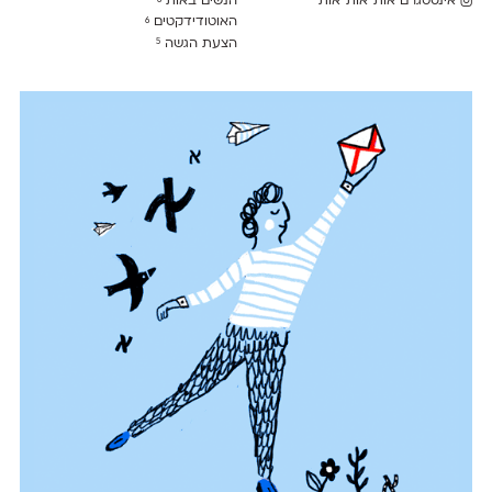
אינסטגרם אות־אות־אות
הנשים באות
האוטודידקטים
6
הצעת הגשה
5