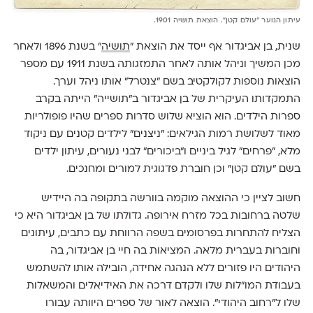
עיתון הנוער ״עולם קטן״. הוצאת תושיה 1901.
שנית, בן אביגדור אף ייסד את הוצאת ״
תושיה
״ בשנת 1896 ולאחר
מכן המשיך וניהל אותה לאחר התמזגותה בשנת 1911 עם מספר
הוצאות נוספות לקולקטיב בשם ״צנטרל״ אותו ניהל וערך.
התמקדותו העיקרית של בן אביגדור ב״תושייה״ הייתה בקרב
ספרות הילדים. הוא הוציא שלוש סדרות ספרים שהיו פופולריות
מאוד לשלושת רמות הגילאים: ״ניצנים״ לילדים קטנים עם ניקוד
מלא, ״פרחים״ לגיל ביניים ו״ביכורים״ לבני נעורים, עיתון ילדים
בשם ״עולם קטן״ וכן חוברת פדגוגית למורים ומחנכים.
חשוב לציין כי ההוצאה מוקמה בוורשה בתקופה בה היידיש
שלטה ברחובות בכל מזרח אירופה. גדולתו של בן אביגדור היא כי
הצליח להתחרות בפרסומים בשפה הרווחת עם כתבים, עיתונים
וחוברות בעברית מלאה. המציאות בה חיי בן אביגדור, בה
היהודים היו פזורים ללא הנהגה אחידה, הובילה אותו להשתמש
בעבודת המו״לות שלו ולקדם דרכה את האידיאלים והמשאלות
שלו ל״רחוב היהודי״. הוצאה לאור של ספרים היוותה עבורו