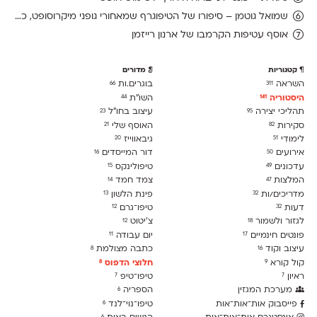
שמואל גוטמן – סיפורו של הטיפוגרף שמאחורי גופני מיקרוסופט, כפי שנחשף בארכיון של נינתו
אוסף עטיפות הקרמבו של ארנון רייזמן
קטגוריות
מדורים
השראה
בוגרים.ות
66
311
היסטוריה
השו״ת
44
141
תהליכי יצירה
עיצוב בחו"ל
23
95
סקירות
האוסף שלי
21
82
לימודִי
גיבאווייז
20
51
אירועים
דור המייסדים
16
50
עדכונים
טיפולינקס
15
49
המלצות
צמד חמד
14
47
מדריכים/ות
פינת הלשון
13
32
דעות
טיפו־גרם
12
32
לגזור ולשמור
צ׳יטוט
12
18
פונטים חינמיים
יום עבודה
11
17
עיצוב וקוד
כתבה מצולמת
8
16
קול קורא
חלוצי הדפוס
8
9
ראיון
טיפו־טיפ
7
7
מערכת המגזין
הספריה
6
פייסבוק אות־אות־אות
טיפו־נוי־לנד
6
6