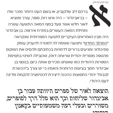
ובנימין שימין.
א
ברהם ליב שַלקוביץ, או בשם העט היותר מוכר שלו
– בן־אביגדור – היה איש רוח, סופר, עורך ומוציא
לאור חלוץ אשר פעל בסוף המאה התשעה עשרה
ותחילת המאה העשרים במזרח אירופה. בן אביגדור
היה מבין האחראים העיקריים לתנועה הספרותית שנקראה
״
המהלך החדש
״ (תנועה ששמה לה למטרה להעניק עומק
פסיכולוגי ומניעים ברורים לדמויות בכתיבתם ולהסיט את הפוקוס
מהטפה מוסרית יהודית שרווחה דאז), שהובילה לשינוי בתפיסת
הספרות היהודית כמו שאנחנו מכירים אותה כיום. בנוסף בן
אביגדור תמך בציונות הרוחנית והאמין כי יש צורך ב״הכשרת
לבבות״ יהודי התפוצות כהכנה ליצירת לגיטימציה להקמת מדינה
לעם היהודי.
הוצאה לאור של ספרים היוותה עבור בן
אביגדור שליחות וכך הוא סלל דרך לסופרים,
משוררים ובעלי דעה משמעותיים בקאנון