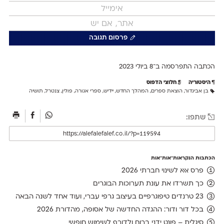
פרסום תגובה
הכתבה התפרסמה ב־8 ב
יולי 2023
היסטוריה
חלוצי הדפוס
בן אביגדור
,
הוצאת ספרים
,
המהלך החדש
,
יידיש
,
ספרי אגורה
,
פולין
,
צנטרל
,
תושיה
שתפו:
הכתבות הנקראות־אות־אות
פרס אאא לשינוי חברתי 2026
כך תשרדו את עונת תערוכות הבוגרים
23 טרנדים טיפוגרפיים בעיצוב גרפי עברי, ועוד אחד לשנה הבאה
בכל דור ודור: ההגדה החדשה של אסופה, מהדורת 2026
סיגלית – פונט ידני ברוח ולדורף לשימוש חופשי