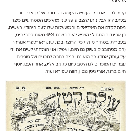
היהודי
קשה לרכז את כל העשייה הענפה והרחבה של בן אביגדור
בכתבה זו אבל ניתן להצביע על שני מהלכים הממחישים כיצד
ניסה לקדם את האידיאלים והמשאלות שלו לעם היהודי. ראשית,
בן אביגדור התחיל להוציא לאור בשנת 1891 מאות ספרי כיס,
בעברית, במחיר מוזל לכל הרוצה בכך, שנקראו ״ספרי אגורה״
(הם מסתובבים בשוק גם היום, ואפילו אני הצלחתי לשים את ידי
על עותק אחד). כך הוא נתן במה רחבה לתכנים של סופרים
עבריים המוכרים לנו היטב כיום כגון: ביאליק, אחד־העם, יוסף
חיים ברנר, אורי ניסן גנסין, חווה שפירא ועוד.