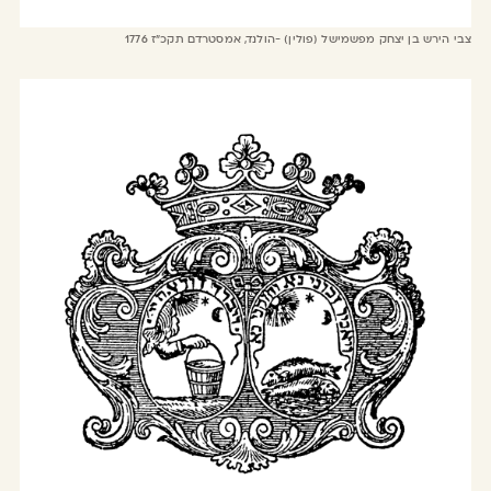
צבי הירש בן יצחק מפשמישל (פולין) -הולנד, אמסטרדם תקכ"ז 1776