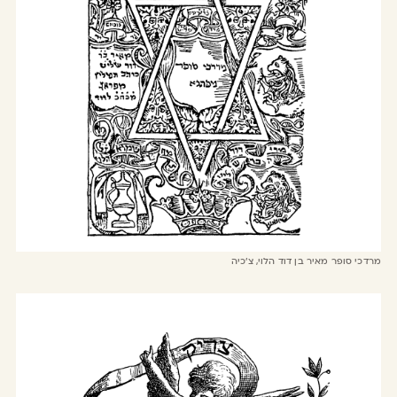
מרדכי סופר מאיר בן דוד הלוי, צ׳כיה