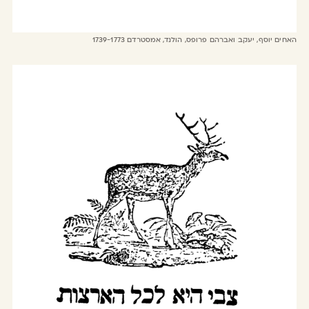
האחים יוסף, יעקב ואברהם פרופס, הולנד, אמסטרדם 1739-1773