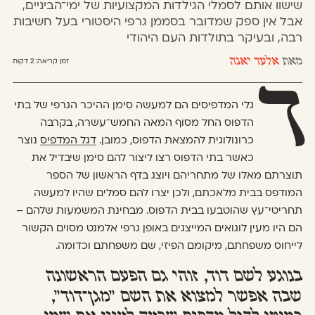
שישוו אותם לסמלי הגילדות המקצועיות של ימי־הביניים,
אבל אין ספק שמדובר בסממן גרפי היסטורי בעל חשיבות
רבה, ובעיקר בתולדות העם היהודי
מאת
אלעד יאנה
זמן קריאה:
2 דקות
ד
גלי המדפיסים הם למעשה סימן ההיכר הגרפי של בתי
הדפוס החל מסוף המאה החמש־עשרה, בקרבה
כרונולוגית להמצאת הדפוס, כמובן.
דגל המדפיס
נוצר
כאשר בתי הדפוס רצו ליצור להם סימן שיבדיל את
תוצרתם מאלו של מתחריהם ויוצג בדף הראשון של הספר
המודפס בבית מלאכתם, ולכן יצרו להם סמלים שהיו למעשה
תחריטי־עץ שהוטבעו בבית הדפוס. מבחינת המשמעות שלהם –
הם היו מעין לוגואים המייצגים באופן גרפי אלמנט מסוים הקשור
לייחוס משפחתם, מיקומם הפיזי, שם משפחתם וכדומה.
בנוגע לשם דוד, זוהי גם הפעם הראשונה
שבה אפשר למצוא את השם ״מגן־דוד״,