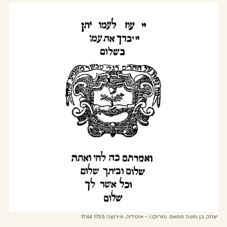
יצחק בן משה מפאס (מרוקו) - איטליה, פירנצה 1744 1755