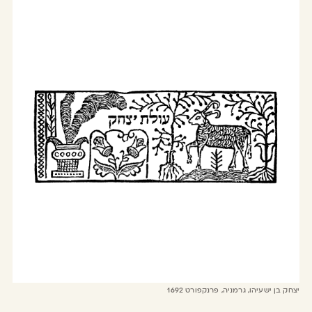
יצחק בן ישעיהו, גרמניה, פרנקפורט 1692