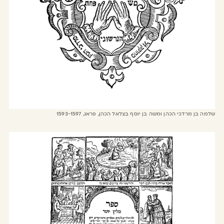
שלמה בן מרדכי הכהן ומשה בן יוסף בצלאל הכהן, פראג, 1593-1597