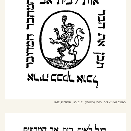
רפאל עמנואל חי ריחי (ריאחי) -ליבורנו, איטליה, 1742