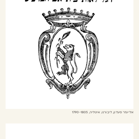
אליעזר סעדון, ליבורנו, איטליה, 1790-1805