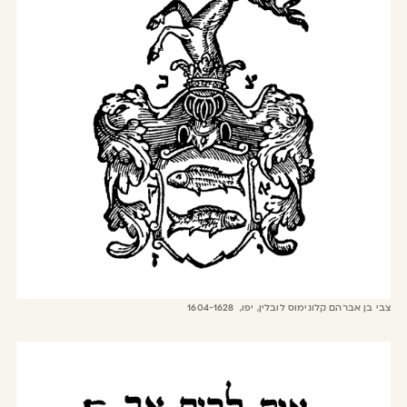
צבי בן אברהם קלונימוס לובלין, יפו, 1604-1628