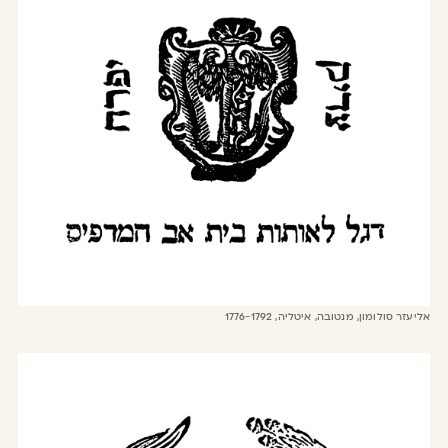
אליעזר סולומון, מנטובה, איטליה, 1776-1792