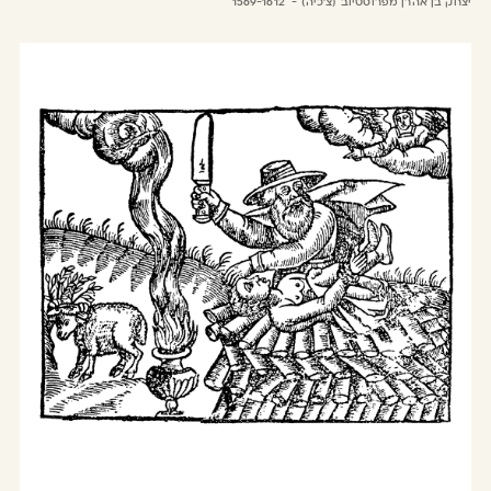
יצחק בן אהרן מפרוסטיוב (צ'כיה) - 1569-1612