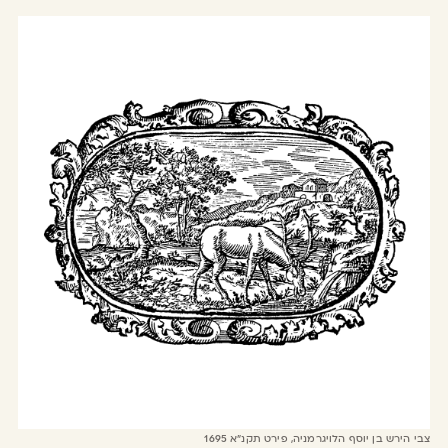
צבי הירש בן יוסף הלויגרמניה, פירט תקנ"א 1695