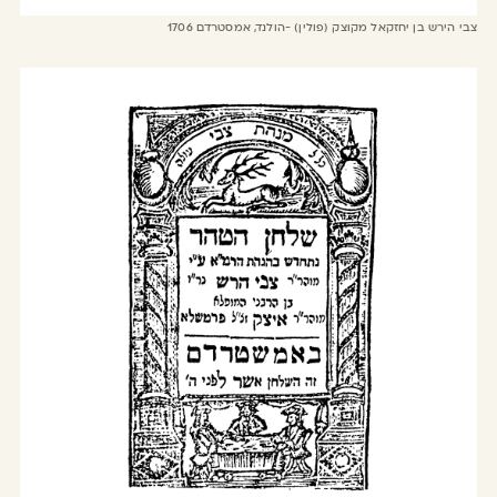
צבי הירש בן יחזקאל מקוצק (פולין) -הולנד, אמסטרדם 1706