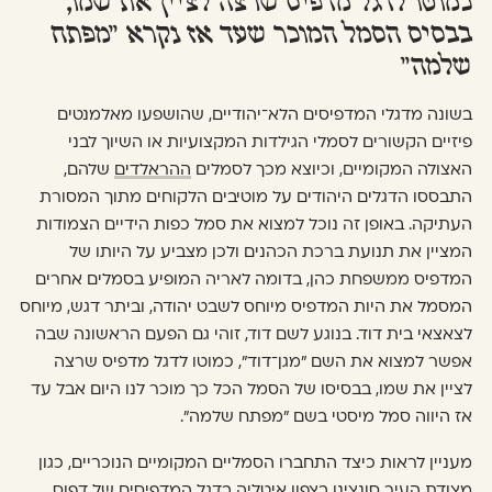
כמוטו לדגל מדפיס שרצה לציין את שמו,
בבסיס הסמל המוכר שעד אז נקרא ״מפתח
שלמה״
בשונה מדגלי המדפיסים הלא־יהודיים, שהושפעו מאלמנטים
פיזיים הקשורים לסמלי הגילדות המקצועיות או השיוך לבני
האצולה המקומיים, וכיוצא מכך לסמלים
ההראלדים
שלהם,
התבססו הדגלים היהודים על מוטיבים הלקוחים מתוך המסורת
העתיקה. באופן זה נוכל למצוא את סמל כפות הידיים הצמודות
המציין את תנועת ברכת הכהנים ולכן מצביע על היותו של
המדפיס ממשפחת כהן, בדומה לאריה המופיע בסמלים אחרים
המסמל את היות המדפיס מיוחס לשבט יהודה, וביתר דגש, מיוחס
לצאצאי בית דוד. בנוגע לשם דוד, זוהי גם הפעם הראשונה שבה
אפשר למצוא את השם ״מגן־דוד״, כמוטו לדגל מדפיס שרצה
לציין את שמו, בבסיסו של הסמל הכל כך מוכר לנו היום אבל עד
אז היווה סמל מיסטי בשם ״מפתח שלמה״.
מעניין לראות כיצד התחברו הסמליים המקומיים הנוכריים, כגון
מצודת העיר סונצינו בצפון איטליה בדגל המדפיסים של
דפוס