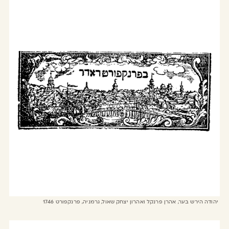
יהודה הירש בער, אהרן פרנקל ואהרון יצחק שאול, גרמניה, פרנקפורט 1746