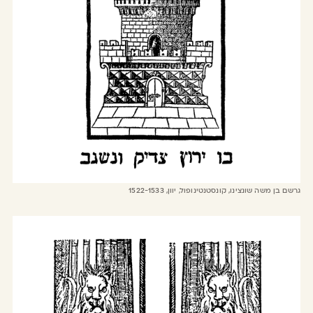
גרשם בן משה שונצינו, קונסטנטינופול, יוון, 1522-1533