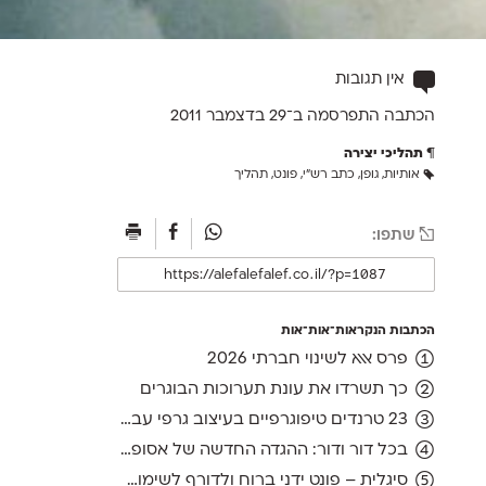
אין תגובות
הכתבה התפרסמה ב־29 ב
דצמבר 2011
תהליכי יצירה
אותיות
,
גופן
,
כתב רש"י
,
פונט
,
תהליך
שתפו:
הכתבות הנקראות־אות־אות
פרס אאא לשינוי חברתי 2026
כך תשרדו את עונת תערוכות הבוגרים
23 טרנדים טיפוגרפיים בעיצוב גרפי עברי, ועוד אחד לשנה הבאה
בכל דור ודור: ההגדה החדשה של אסופה, מהדורת 2026
סיגלית – פונט ידני ברוח ולדורף לשימוש חופשי