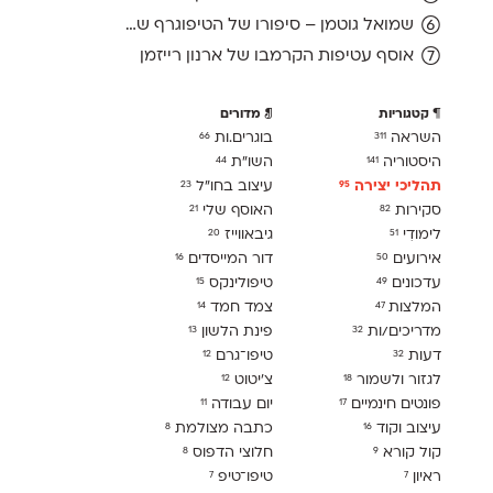
שמואל גוטמן – סיפורו של הטיפוגרף שמאחורי גופני מיקרוסופט, כפי שנחשף בארכיון של נינתו
אוסף עטיפות הקרמבו של ארנון רייזמן
קטגוריות
מדורים
השראה
בוגרים.ות
66
311
היסטוריה
השו״ת
44
141
תהליכי יצירה
עיצוב בחו"ל
23
95
סקירות
האוסף שלי
21
82
לימודִי
גיבאווייז
20
51
אירועים
דור המייסדים
16
50
עדכונים
טיפולינקס
15
49
המלצות
צמד חמד
14
47
מדריכים/ות
פינת הלשון
13
32
דעות
טיפו־גרם
12
32
לגזור ולשמור
צ׳יטוט
12
18
פונטים חינמיים
יום עבודה
11
17
עיצוב וקוד
כתבה מצולמת
8
16
קול קורא
חלוצי הדפוס
8
9
ראיון
טיפו־טיפ
7
7