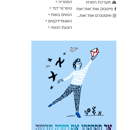
הספריה
מערכת המגזין
6
טיפו־נוי־לנד
6
פייסבוק אות־אות־אות
הנשים באות
6
אינסטגרם אות־אות־אות
האוטודידקטים
6
הצעת הגשה
5
אל תפספסו אף כתבה חדשה