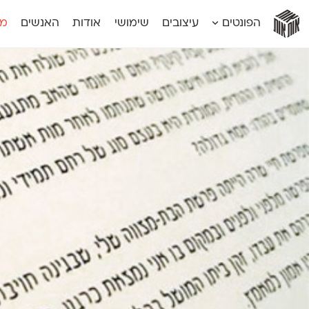
אות
אות
אות
אות
אות
הפונטים
עיצובים
שימושי
אודות
האנשים
מג
אות
אוונטה
אמביוולנטי קומפרסט
מוגרבי דיספל
אטלס
אמביוולנטי רחב
מוגרבי טקס
אינדקס
אנומליה
מכמורת
אינדקס מונו
אסימון דו־לשוני
מכמורת מעו
אלמוני
אפק
מקומי
אלמוני צר
בר־לב
נוילנד
אמביוולנטי נורמל
גלוריה
סטנגה
אמביוולנטי צר
לוי
סינופסיס