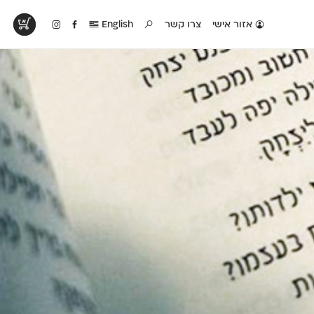
אזור אישי
צרו קשר
English
טים בפעולה
קטלוג להדפסה
טבלת השוואה
לראות עיצובים
לאלו שאוהבים לבחון
טבלה עם כל המאפיינים
פים שנעשו עם
פונטים על־גבי דף A4
של הפונטים שלנו זה
ונטים שלנו
לבן מולבן
לצד זה