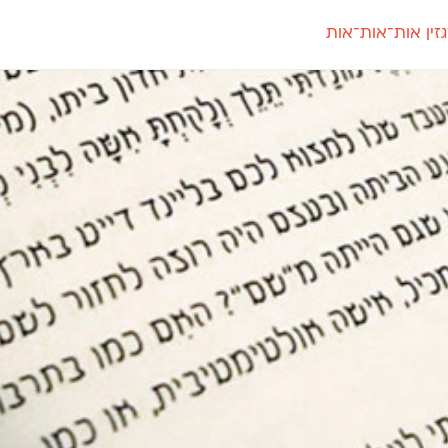
זין אות־אות־אות
חדש
חדש
יי
פלוני
קארמה
חדש
ט
פלוני יד
קדם סנס
פלוני מעוגל
קדם סריף
פונ
גל
פלוני צר
קרוואן
בואו 
מטרי
פעמון
שלוק
הפ
פריימריז
תעמולה
פרנק־רי
פרנק־רי צר