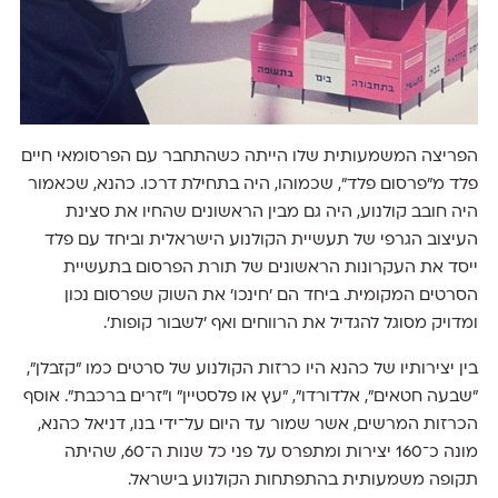
הפריצה המשמעותית שלו הייתה כשהתחבר עם הפרסומאי חיים
פלד מ"פרסום פלד", שכמוהו, היה בתחילת דרכו. כהנא, שכאמור
היה חובב קולנוע, היה גם מבין הראשונים שהחיו את סצינת
העיצוב הגרפי של תעשיית הקולנוע הישראלית וביחד עם פלד
ייסד את העקרונות הראשונים של תורת הפרסום בתעשיית
הסרטים המקומית. ביחד הם ׳חינכו׳ את השוק שפרסום נכון
ומדויק מסוגל להגדיל את הרווחים ואף ׳לשבור קופות׳.
בין יצירותיו של כהנא היו כרזות הקולנוע של סרטים כמו "קזבלן",
"שבעה חטאים", אלדורדו", "עץ או פלסטיין" ו"זרים ברכבת". אוסף
הכרזות המרשים, אשר שמור עד היום על־ידי בנו, דניאל כהנא,
מונה כ־160 יצירות ומתפרס על פני כל שנות ה־60, שהיתה
תקופה משמעותית בהתפתחות הקולנוע בישראל.