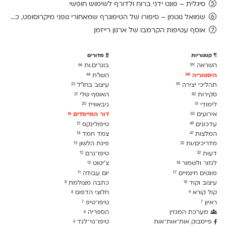
סיגלית – פונט ידני ברוח ולדורף לשימוש חופשי
שמואל גוטמן – סיפורו של הטיפוגרף שמאחורי גופני מיקרוסופט, כפי שנחשף בארכיון של נינתו
אוסף עטיפות הקרמבו של ארנון רייזמן
קטגוריות
מדורים
השראה
בוגרים.ות
66
311
היסטוריה
השו״ת
44
141
תהליכי יצירה
עיצוב בחו"ל
23
95
סקירות
האוסף שלי
21
82
לימודִי
גיבאווייז
20
51
אירועים
דור המייסדים
16
50
עדכונים
טיפולינקס
15
49
המלצות
צמד חמד
14
47
מדריכים/ות
פינת הלשון
13
32
דעות
טיפו־גרם
12
32
לגזור ולשמור
צ׳יטוט
12
18
פונטים חינמיים
יום עבודה
11
17
עיצוב וקוד
כתבה מצולמת
8
16
קול קורא
חלוצי הדפוס
8
9
ראיון
טיפו־טיפ
7
7
מערכת המגזין
הספריה
6
פייסבוק אות־אות־אות
טיפו־נוי־לנד
6