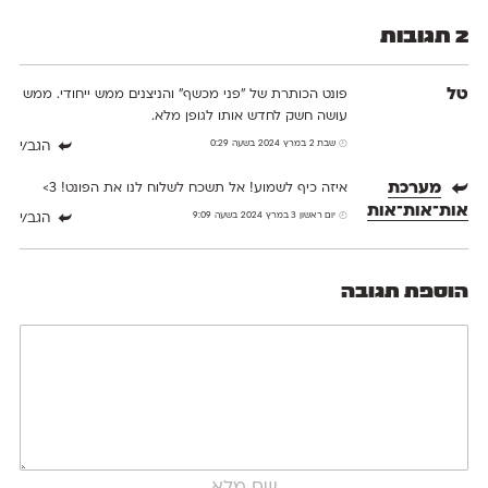
2 תגובות
טל
פונט הכותרת של "פני מכשף" והניצנים ממש ייחודי. ממש
עושה חשק לחדש אותו לגופן מלא.
שבת 2 במרץ 2024 בשעה 0:29
הגב/י
מערכת
איזה כיף לשמוע! אל תשכח לשלוח לנו את הפונט! 3>
אות־אות־אות
יום ראשון 3 במרץ 2024 בשעה 9:09
הגב/י
הוספת תגובה