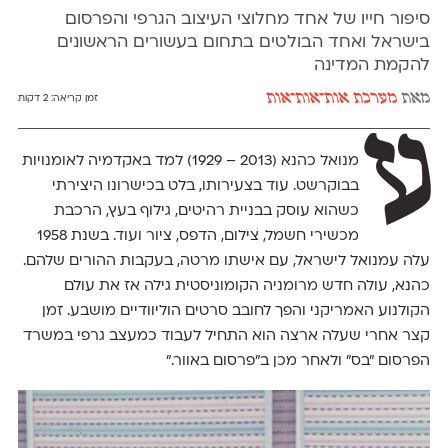
סיפור חייו של אחד מחלוצי העיצוב הגרפי והפרסום
בישראל ואחד הבולטים בתחום בעשורים הראשונים
להקמת המדינה
מאת
מערכת אות־אות־אות
זמן קריאה:
2 דקות
ע
מנואל כהנא (2013 – 1929) למד באקדמיה לאומנויות
בבוקרשט. עוד בצעירותו, בלט בכישרונו היצירתי
כשהוא עוסק בבניית רהיטים, גילוף בעץ, הרכבת
מכשירי חשמל, צילום, הדפס, ציור ועוד. בשנת 1958
עלה עמנואל לישראל, עם אישתו מרטה, בעקבות ההורים שלהם.
כהנא, עולה חדש מרומניה הקומוניסטית גילה אז את עולם
הקולנוע האמריקני והפך לחובב סרטים הוליוודיים מושבע. זמן
קצר אחרי שעלה ארצה הוא התחיל לעבוד כמעצב גרפי במשרד
הפרסום "בס" ולאחר מכן ב"פרסום באוור."