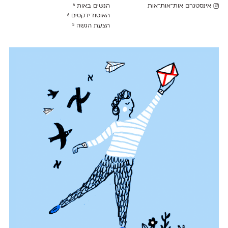
אינסטגרם אות־אות־אות
הנשים באות
6
האוטודידקטים
6
הצעת הגשה
5