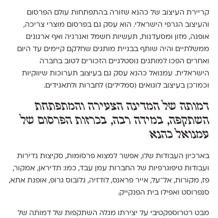
קריירת העיצוב של כהנא שזורה בהתפתחות עולם הפרסום
והעיצוב הגרפי הישראלי. הוא עסק גם בפרסום מוצרי צריכה,
אופנה, מזון ומסעדנות, תעשיות חשמל ואנרגיה ואף ארגונים
ממשלתיים והיה שותף בבניית מותגים שחלקם קיימים עד היום
ואחרים הפכו למותגים נוסטלגיים הזכורים לטוב בחברה
הישראלית. עמנואל כהנא עסק גם בעיצוב תערוכות שיווקיות
וכמו־כן בעיצוב לוגואים (סמלילים) לחברות ולתאגידים.
דמותה של המדינה הצעירה והמתפתחת
השתקפה, במידה רבה, בכרזות הפרסום של
עמנואל כהנא
בארכיון העבודות שלו, אפשר למצוא פרסומות, סקיצות נדירות
ועבודות טיפוגרפיות של החברות עמן עבד, כמו: תדיראן, אמקור,
פז, מקורות, אל־על, אייר פראנס, לודזיה, גלובוס גרופ, אופנת אתא,
סנפרוסט ואפילו בית הפנקייק.
מבט רטרוספקטיבי על יצירתו מגלה השתקפות של דמותה של