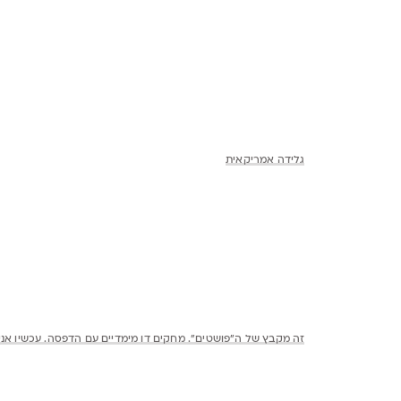
משקפת
מכונת תפירה
מקבץ נוסטלגי. המחשבון האפור הוא הבן זוג של מכונת הכתיבה האד
אלו מחקים שאמא שלי הביאה לי לאחרונה. היא מצאה אותם באחד מ
מצאה (כולל אחד פעמיים).