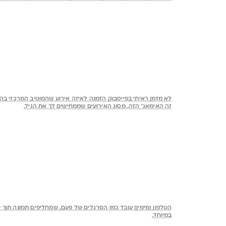
לא מזמן ראיתי בפייסבוק הזמנה לאיזה אירוע שהמוטיב המרכזי בה 
זה האימאג' הזה. מסוג האירועים שממחישים לך את הגיל.
הטלפון (מימין) עובד כמו הסרגלים של פעם, שמחליפים תמונה תוך ש
במיוחד.
גלידה אמריקאית
זה מקבץ של ה"פושטים". מחקים דו מימדיים עם הדפסה. עכשיו אני