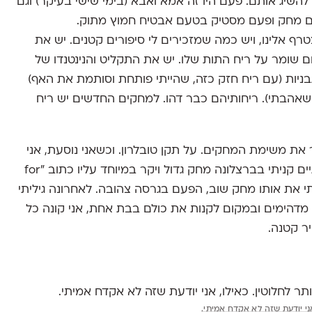
השיג אותם. פעם היו זה אמא ואבא (בימי שישי בעיקר) וגם
 מחק ופעם מסטיק בטעם אבטיח חמוץ מתוק.
רף אלינו, ויש כמה שמזכירים לי סיפורים קטנים. יש את
ום שומר על ריח התות שלו. יש את התקליט והנינטנדו של
ניות (עם ריח חזק כזה, שהייתי פותחת וסותמת את האף)
שאהבתי). ריחותיהם כבר דהו. למחקים החדשים יש ריח
 את משימת המחקים. על תקן טובלרון. וכשאני נוסעת, אני
מקדישה חצי מהטיול לאיתור מחקים. לפני כשנתיים קניתי בברצלונה מחק גדול ויקר במיוחד עליו כתוב "for
רון בשוויץ קניתי את אותו מחק שוב, הפעם בגרסה צהובה. לאחרונה גיליתי
דהימים ובמקום לקנות את כולם בבת אחת, אני קונה כל
ר קטנה.
י יודעת שזה לא אקדח אמיתי.