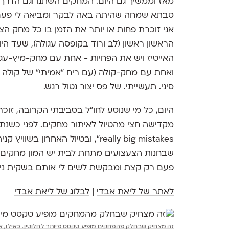
מאז וממשיך גם היום. המחקים השתנו וגם הדרך ל
סבתא שמחה שהיתה באה לבקר ומביאה לי פעם
אני זוכרת פחות או יותר את הזמן בו כל מחק הצט
הראשון ראשון (לב ורוד בקופסה עגולה), שעד הי
האייטיז ויש את הפחיות - אחת עם מחק-מיץ-עגב
ואחת עם מחק-קולה (עם ריח "אמיתי" של קולה 
סיני. תעשייתי. של פס יצור נטול רגש.
היום, כל מי שנוסע לחו"ל בסביבתי הקרובה, זוכר
really big mistakes", ובטיול האח
שבחנות הצעצועים מתחת לבית יש המון מחקים מ
פעם רק קצת ומבקשת לשים לי אותם בשקית ניי
לאתר של ליאת אבדי
|
לבלוג של ליאת אבדי
זה מצחיק שבחלק מהמחקים מופיע טקסט מיותר לחלוטין. כאילו, אנ