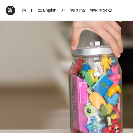
אזור אישי
צרו קשר
English
טים בפעולה
קטלוג להדפסה
טבלת השוואה
לראות עיצובים
לאלו שאוהבים לבחון
טבלה עם כל המאפיינים
פים שנעשו עם
פונטים על־גבי דף A4
של הפונטים שלנו זה
ונטים שלנו
לבן מולבן
לצד זה