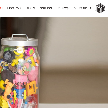
אות
אות
אות
אות
אות
הפונטים
עיצובים
שימושי
אודות
האנשים
מג
אות
אוונטה
אמביוולנטי קומפרסט
מוגרבי דיספל
אטלס
אמביוולנטי רחב
מוגרבי טקס
אינדקס
אנומליה
מכמורת
אינדקס מונו
אסימון דו־לשוני
מכמורת מעו
אלמוני
אפק
מקומי
אלמוני צר
בר־לב
נוילנד
אמביוולנטי נורמל
גלוריה
סטנגה
אמביוולנטי צר
לוי
סינופסיס