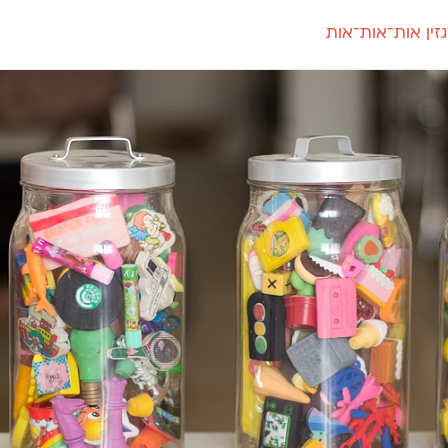
זין אות־אות־אות
חדש
חדש
יי
פלוני
קארמה
חדש
ט
פלוני יד
קדם סנס
פלוני מעוגל
קדם סריף
פונ
גל
פלוני צר
קרוואן
בואו 
מטרי
פעמון
שלוק
הפ
פריימריז
תעמולה
פרנק־רי
פרנק־רי צר