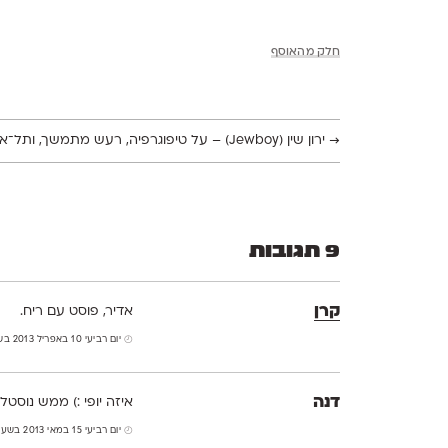
אתי
מדהים עד היום מתגעגע
והדוק הזה לא יבין זאת :
יום שישי 25 באוקטובר 2019 בשעה 9:54
אוראל לוי
היי ליאת פוסט מהמם וי
היה לי בילדותי אוסף מ
התחלתי לאסוף חדשים ו
מסירה. 0525971615
ldesign94@gmail.com
שבת 17 באוקטובר 2020 בשעה 23:47
צביה זיגדון
מדהים! אספתי עלים, ב
יום רביעי 10 בדצמבר 2025 בשעה 14:01
הוספת תגובה