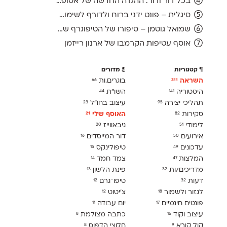
בכל דור ודור: ההגדה החדשה של אסופה, מהדורת 2026
סיגלית – פונט ידני ברוח ולדורף לשימוש חופשי
שמואל גוטמן – סיפורו של הטיפוגרף שמאחורי גופני מיקרוסופט, כפי שנחשף בארכיון של נינתו
אוסף עטיפות הקרמבו של ארנון רייזמן
קטגוריות
מדורים
השראה
בוגרים.ות
66
311
היסטוריה
השו״ת
44
141
תהליכי יצירה
עיצוב בחו"ל
23
95
סקירות
האוסף שלי
21
82
לימודִי
גיבאווייז
20
51
אירועים
דור המייסדים
16
50
עדכונים
טיפולינקס
15
49
המלצות
צמד חמד
14
47
מדריכים/ות
פינת הלשון
13
32
דעות
טיפו־גרם
12
32
לגזור ולשמור
צ׳יטוט
12
18
פונטים חינמיים
יום עבודה
11
17
עיצוב וקוד
כתבה מצולמת
8
16
קול קורא
חלוצי הדפוס
8
9