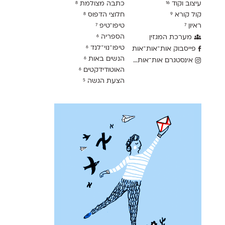
עיצוב וקוד
כתבה מצולמת
8
16
קול קורא
חלוצי הדפוס
8
9
ראיון
טיפו־טיפ
7
7
הספריה
מערכת המגזין
6
טיפו־נוי־לנד
6
פייסבוק אות־אות־אות
הנשים באות
6
אינסטגרם אות־אות־אות
האוטודידקטים
6
הצעת הגשה
5