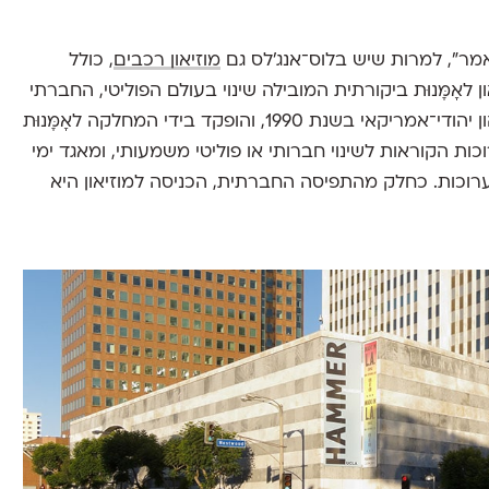
מר", למרות שיש בלוס־אנג'לס גם
מוזיאון רכבים
, כולל
ן לאָמָּנוּת ביקורתית המובילה שינוי בעולם הפוליטי, החברתי
והתרבותי. לאחר שנחנך ונתרם כולו על ידי איל־הון יהודי־אמריקאי בשנת 1990, והופקד בידי המחלקה לאָמָּנוּת
 להציג תערוכות הקוראות לשינוי חברותי או פוליטי משמעותי, ומאגד ימי
תערוכות. כחלק מהתפיסה החברתית, הכניסה למוזיאון היא