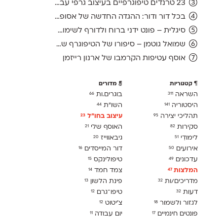
23 טרנדים טיפוגרפיים בעיצוב גרפי עברי, ועוד אחד לשנה הבאה
בכל דור ודור: ההגדה החדשה של אסופה, מהדורת 2026
סיגלית – פונט ידני ברוח ולדורף לשימוש חופשי
שמואל גוטמן – סיפורו של הטיפוגרף שמאחורי גופני מיקרוסופט, כפי שנחשף בארכיון של נינתו
אוסף עטיפות הקרמבו של ארנון רייזמן
קטגוריות
מדורים
השראה
בוגרים.ות
66
311
היסטוריה
השו״ת
44
141
תהליכי יצירה
עיצוב בחו"ל
23
95
סקירות
האוסף שלי
21
82
לימודִי
גיבאווייז
20
51
אירועים
דור המייסדים
16
50
עדכונים
טיפולינקס
15
49
המלצות
צמד חמד
14
47
מדריכים/ות
פינת הלשון
13
32
דעות
טיפו־גרם
12
32
לגזור ולשמור
צ׳יטוט
12
18
פונטים חינמיים
יום עבודה
11
17