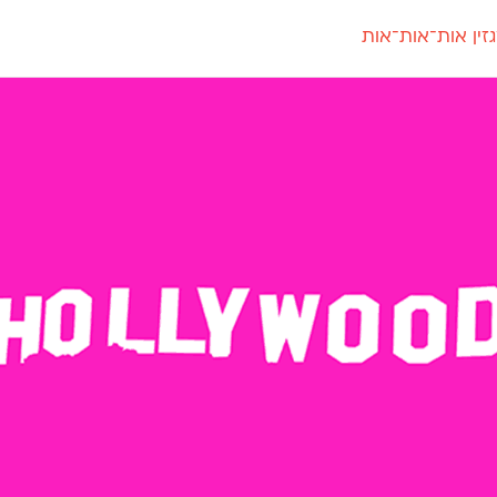
זין אות־אות־אות
חדש
חדש
יי
פלוני
קארמה
חדש
ט
פלוני יד
קדם סנס
פלוני מעוגל
קדם סריף
פונ
גל
פלוני צר
קרוואן
בואו 
מטרי
פעמון
שלוק
הפ
פריימריז
תעמולה
פרנק־רי
פרנק־רי צר