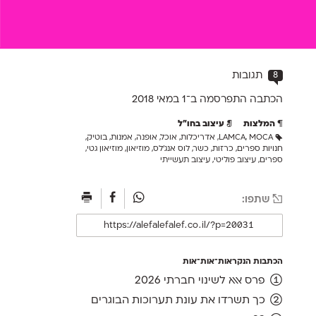
8
תגובות
הכתבה התפרסמה ב־1 ב
מאי 2018
המלצות
עיצוב בחו"ל
MOCA
,
LAMCA
,
אדריכלות
,
אוכל
,
אופנה
,
אמנות
,
בוטיק
,
חנויות ספרים
,
כרזות
,
כשר
,
לוס אנג'לס
,
מוזיאון
,
מוזיאון גטי
,
ספרים
,
עיצוב פוליטי
,
עיצוב תעשייתי
שתפו:
הכתבות הנקראות־אות־אות
פרס אאא לשינוי חברתי 2026
כך תשרדו את עונת תערוכות הבוגרים