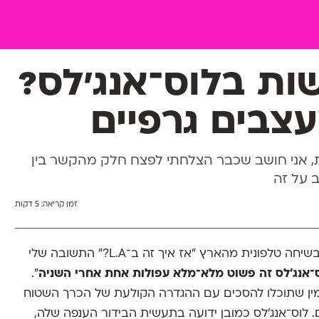
ת בלוס־אנג'לס?
 אני חושב שכבר הצלחתי לפצח חלק מהקשר בין
ב על זה
זמן קריאה:
5 דקות
מה שבועות אחרי שעברנו לפה נשאלתי בשיחה טלפונית מהארץ "אז איך זה ב־L.A?" התשובה שלי
־אנג'לס זה פשוט מלא־מלא עפולות אחת אחרי השניה
".
אמין שתוכלו להסכים עם ההגדרה הקולעת של הכרך השטוח
 לוס־אנג'לס כמובן ידועה בתעשית הבידור הענפה שלה,