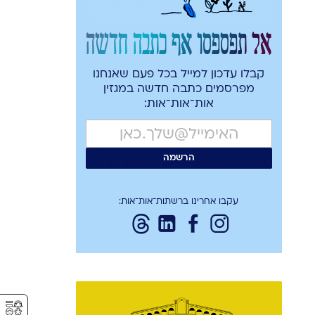
אל תפספסו אף כתבה חדשה
קבלו עדכון למייל בכל פעם שאנחנו
מפרסמים כתבה חדשה במגזין
אות־אות־אות:
עקבו אחרינו ברשתות־אות־אות:
⚥︎