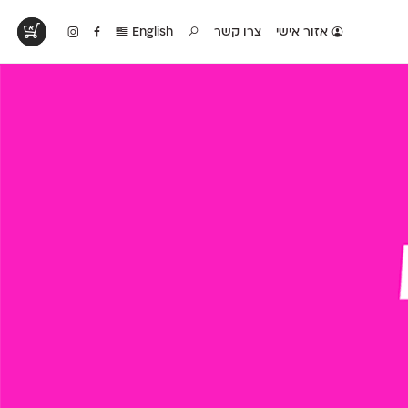
אזור אישי
צרו קשר
English
טים בפעולה
קטלוג להדפסה
טבלת השוואה
לראות עיצובים
לאלו שאוהבים לבחון
טבלה עם כל המאפיינים
פים שנעשו עם
פונטים על־גבי דף A4
של הפונטים שלנו זה
ונטים שלנו
לבן מולבן
לצד זה