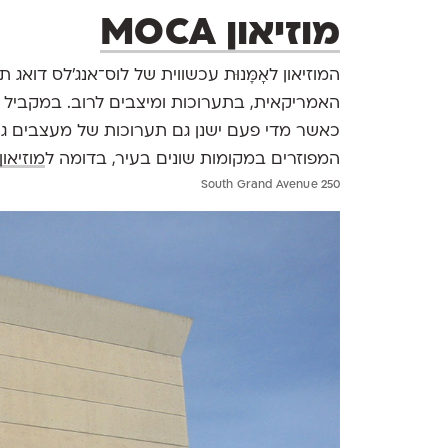
מוזיאון MOCA
המוזיאון לאָמָּנוּת עכשווית של לוס־אנג'לס דו
האמריקאית, בתערוכות ומיצבים לרוב. במקביל מוצ
כאשר מדי פעם ישנן גם תערוכות של מעצבים גרפ
המפוזרים במקומות שונים בעיר, בדומה ל
מוזיאון
250 South Grand Avenue