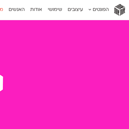
אות
אות
אות
אות
אות
הפונטים
עיצובים
שימושי
אודות
האנשים
מג
אות
אוונטה
אמביוולנטי קומפרסט
מוגרבי דיספל
אטלס
אמביוולנטי רחב
מוגרבי טקס
אינדקס
אנומליה
מכמורת
אינדקס מונו
אסימון דו־לשוני
מכמורת מעו
אלמוני
אפק
מקומי
אלמוני צר
בר־לב
נוילנד
אמביוולנטי נורמל
גלוריה
סטנגה
אמביוולנטי צר
לוי
סינופסיס